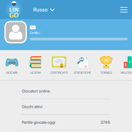
Russo
Livello
/
GIOCARE
LEZIONI
CERTIFICATO
STATISTICHE
TORNEO
VALUTA
Giocatori online
Giochi attivi
Partite giocate oggi
3746