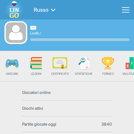
Russo
Livello
/
GIOCARE
LEZIONI
CERTIFICATO
STATISTICHE
TORNEO
VALUTA
Giocatori online
Giochi attivi
Partite giocate oggi
3840