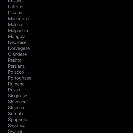
Kazaka
Lettone
Lituana
Macedone
Malese
Malgascia
Mongola
Nepalese
Norvegese
Olandese
Pashto
Persiana
Polacco
Portoghese
Rumeno
Russo
Singalese
Slovacco
Slovena
Somala
Spagnolo
Svedese
Swahili