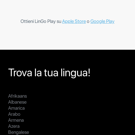
Ottieni LinGo Play su
Apple Store
o
Google Play
Trova la tua lingua!
Afrikaans
Albanese
Amarica
Arabo
Armena
Azera
Bengalese