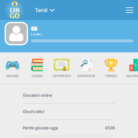
Tamil
Livello
/
GIOCARE
LEZIONI
CERTIFICATO
STATISTICHE
TORNEO
VALUTA
Giocatori online
Giochi attivi
Partite giocate oggi
4536