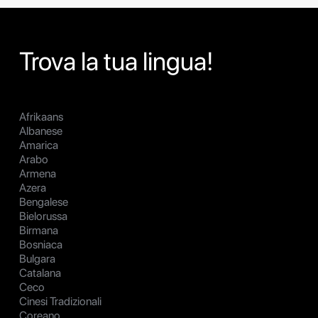
Trova la tua lingua!
Afrikaans
Albanese
Amarica
Arabo
Armena
Azera
Bengalese
Bielorussa
Birmana
Bosniaca
Bulgara
Catalana
Ceco
Cinesi Tradizionali
Coreano