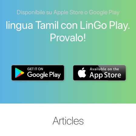
Disponibile su Apple Store o Google Play
lingua Tamil con LinGo Play.
Provalo!
Articles