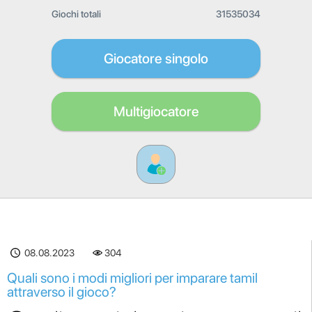
Giochi totali
31535034
Giocatore singolo
Multigiocatore
08.08.2023
304
Quali sono i modi migliori per imparare tamil
attraverso il gioco?