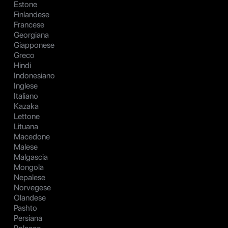
Estone
Finlandese
Francese
Georgiana
Giapponese
Greco
Hindi
Indonesiano
Inglese
Italiano
Kazaka
Lettone
Lituana
Macedone
Malese
Malgascia
Mongola
Nepalese
Norvegese
Olandese
Pashto
Persiana