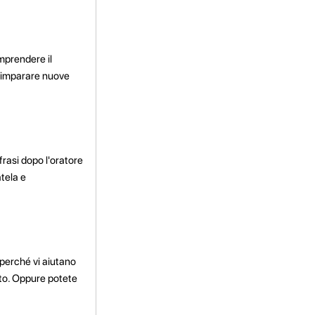
omprendere il
 a imparare nuove
frasi dopo l'oratore
atela e
 perché vi aiutano
ato. Oppure potete