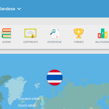
ilandese
LEZIONI
CERTIFICATO
STATISTICHE
TORNEO
VALUTAZION
Giocatori online
Giochi attivi