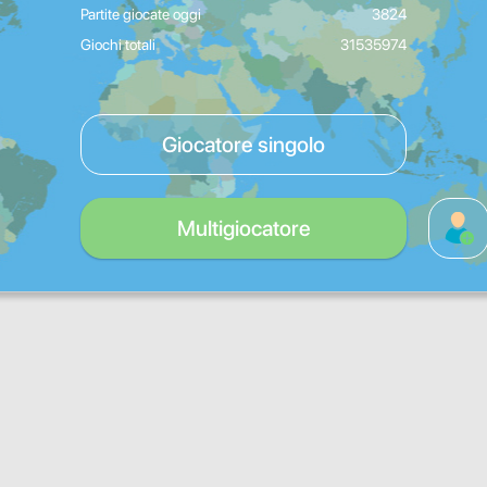
Partite giocate oggi
3824
Giochi totali
31535974
Giocatore singolo
Multigiocatore