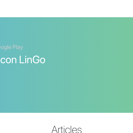
oogle Play
 con LinGo
Articles