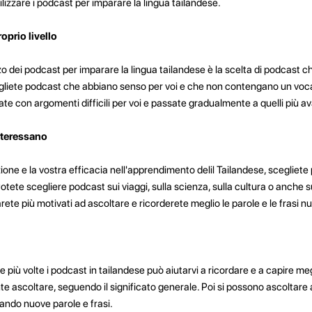
lizzare i podcast per imparare la lingua tailandese.
oprio livello
izzo dei podcast per imparare la lingua tailandese è la scelta di podcast
 Scegliete podcast che abbiano senso per voi e che non contengano un voc
te con argomenti difficili per voi e passate gradualmente a quelli più av
nteressano
ione e la vostra efficacia nell'apprendimento delil Tailandese, scegliet
otete scegliere podcast sui viaggi, sulla scienza, sulla cultura o anche
ete più motivati ad ascoltare e ricorderete meglio le parole e le frasi n
e più volte i podcast in tailandese può aiutarvi a ricordare e a capire meg
 ascoltare, seguendo il significato generale. Poi si possono ascoltare a
tando nuove parole e frasi.