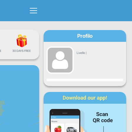
Profilo
E
30 DAYS FREE
Livello
|
Avanzamento
Lun
Mar
Mer
Gio