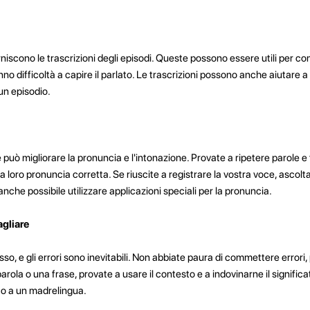
niscono le trascrizioni degli episodi. Queste possono essere utili per c
no difficoltà a capire il parlato. Le trascrizioni possono anche aiutare
 un episodio.
può migliorare la pronuncia e l'intonazione. Provate a ripetere parole e 
la loro pronuncia corretta. Se riuscite a registrare la vostra voce, ascolt
anche possibile utilizzare applicazioni speciali per la pronuncia.
gliare
o, e gli errori sono inevitabili. Non abbiate paura di commettere errori,
rola o una frase, provate a usare il contesto e a indovinarne il signific
 o a un madrelingua.