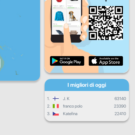
Ven
Sab
Dom
Progresso quotidiano
Progressi mensili
Certificato
Progressi complessivi
I migliori di oggi
1.
J. K
63140
2.
franco polo
23390
3.
Kateřina
22410