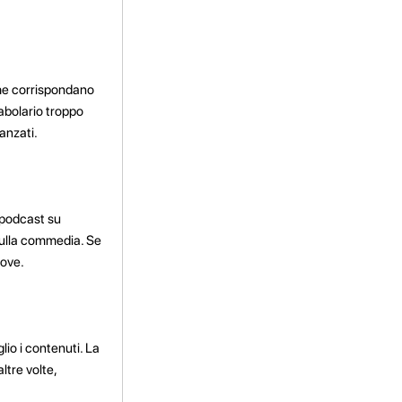
 che corrispondano
abolario troppo
anzati.
e podcast su
 sulla commedia. Se
uove.
lio i contenuti. La
ltre volte,