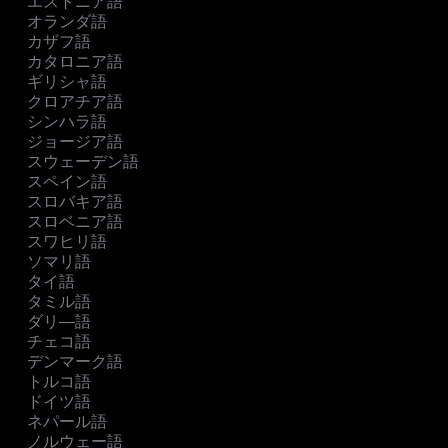
エストニア語
オランダ語
カザフ語
カタロニア語
ギリシャ語
クロアチア語
シンハラ語
ジョージア語
スウェーデン語
スペイン語
スロバキア語
スロベニア語
スワヒリ語
ソマリ語
タイ語
タミル語
ダリ―語
チェコ語
デンマーク語
トルコ語
ドイツ語
ネパール語
ノルウェー語