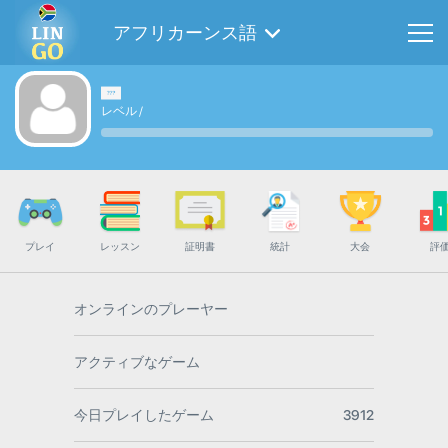
アフリカーンス語
レベル
/
プレイ
レッスン
証明書
統計
大会
評
オンラインのプレーヤー
アクティブなゲーム
今日プレイしたゲーム
3912