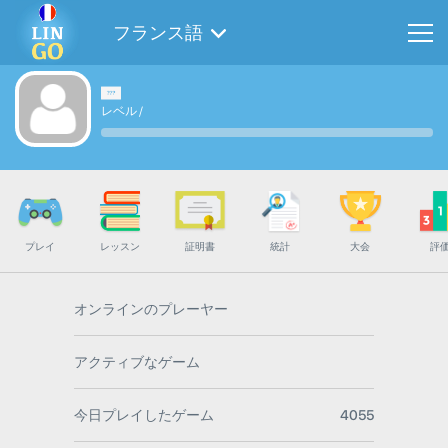
フランス語
レベル
/
プレイ
レッスン
証明書
統計
大会
評
オンラインのプレーヤー
アクティブなゲーム
今日プレイしたゲーム
4055