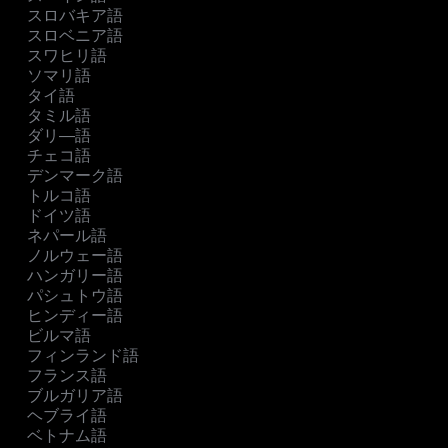
スロバキア語
スロベニア語
スワヒリ語
ソマリ語
タイ語
タミル語
ダリ―語
チェコ語
デンマーク語
トルコ語
ドイツ語
ネパール語
ノルウェー語
ハンガリー語
パシュトウ語
ヒンディー語
ビルマ語
フィンランド語
フランス語
ブルガリア語
ヘブライ語
ベトナム語