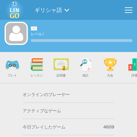
ギリシャ語
レベル
/
プレイ
レッスン
証明書
統計
大会
評
オンラインのプレーヤー
アクティブなゲーム
今日プレイしたゲーム
4609