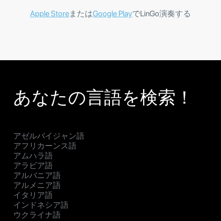
Apple Store
または
Google Play
でLinGo演奏する
あなたの言語を検索！
アゼルバイジャン語
アフリカーンス語
アムハラ語
アラビア語
アルバニア語
アルメニア語
イタリア語
インドネシア語
ウクライナ語