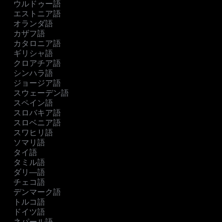
ウルドゥー語
エストニア語
オランダ語
カザフ語
カタロニア語
ギリシャ語
クロアチア語
シンハラ語
ジョージア語
スウェーデン語
スペイン語
スロバキア語
スロベニア語
スワヒリ語
ソマリ語
タイ語
タミル語
ダリ―語
チェコ語
デンマーク語
トルコ語
ドイツ語
ネパール語