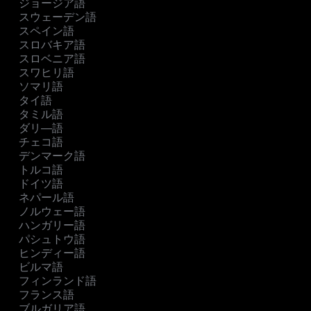
ジョージア語
スウェーデン語
スペイン語
スロバキア語
スロベニア語
スワヒリ語
ソマリ語
タイ語
タミル語
ダリ―語
チェコ語
デンマーク語
トルコ語
ドイツ語
ネパール語
ノルウェー語
ハンガリー語
パシュトウ語
ヒンディー語
ビルマ語
フィンランド語
フランス語
ブルガリア語