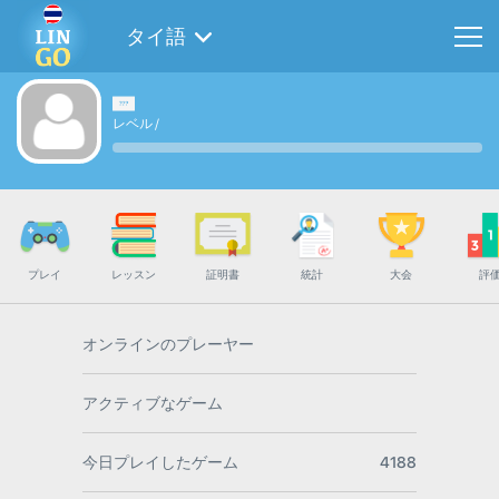
タイ語
レベル
/
プレイ
レッスン
証明書
統計
大会
評
オンラインのプレーヤー
アクティブなゲーム
今日プレイしたゲーム
4188