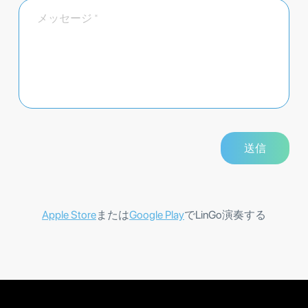
Apple Store
または
Google Play
でLinGo演奏する