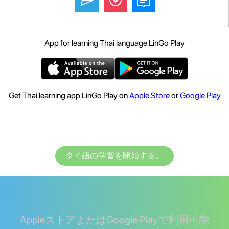
App for learning Thai language LinGo Play
Get Thai learning app LinGo Play on
Apple Store
or
Google Play
タイ語の学習を開始する。
AppleストアまたはGoogle Playで利用可能