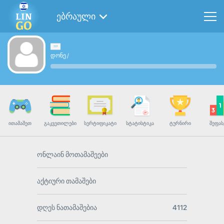
ებრაული
დონე
/
ᲘᲗᲐᲛᲐᲨᲔᲗ
ᲒᲐᲙᲕᲔᲗᲘᲚᲔᲑᲘ
ᲡᲔᲠᲢᲘᲤᲘᲙᲐᲢᲘ
ᲡᲢᲐᲢᲘᲡᲢᲘᲙᲐ
ᲢᲣᲠᲜᲘᲠᲘ
ᲨᲔᲤᲐᲡ
ონლაინ მოთამაშეები
აქტიური თამაშები
დღეს ნათამაშებია
4112