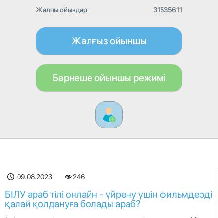
Жалпы ойындар
31535611
Жалғыз ойыншы
Бәрнеше ойыншы режимі
09.08.2023
246
БІЛУ араб тілі онлайн - үйрену үшін фильмдерді
қалай қолдануға болады араб?