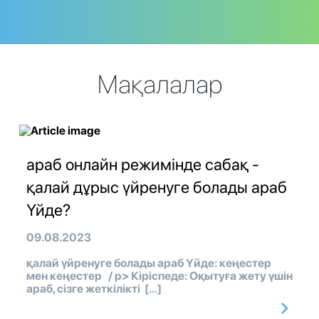
Мақалалар
араб онлайн режимінде сабақ -
қалай дұрыс үйренуге болады араб
Үйде?
09.08.2023
қалай үйренуге болады араб Үйде: кеңестер
мен кеңестер / p> Кіріспеде: Оқытуға жету үшін
араб, сізге жеткілікті […]