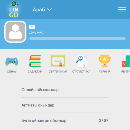
Араб
Деңгейі
/
ОЙНАУ
САБАҚТАР
СЕРТИФИКАТ
СТАТИСТИКА
ТУРНИР
РЕЙТ
Онлайн ойыншылар
Активты ойындар
Бүгін ойналған ойындар
3767