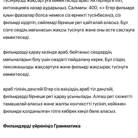
түсінуіңізді жақсартуға көмектеседі араб. Актерлерге іліп,
интонацияға назар аударыңыз. Салмағы: 400; «> Егер фильмде
қиын фразалар болса немесе сіз өрнекті түсінбесеңіз, сіз
фильмді кідіртіп, сөйлемді бірнеше рет қайталай аласыз. Бұл
сізге сөздің мағынасын жақсы түсінуге және оны есте сақтауға
көмектеседі.
фильмдерді қарау кезінде араб, бейтаныс сөздердің
мағыналарын білу үшін сөздікті пайдалану керек. Бұл сіздің
лексикаңызды жақсартуға және фильмді жақсырақ түсінуге
көмектеседі.
араб тілінің деңгейі Егер сіз өзіңіздің араб тіл деңгейі,
фильмдерді бірнеше рет қарау ұсынылады. Алғаш рет сюжетті
тамашалай аласыз және жалпы контекстті түсініп, кейіннен
фильмде қолданылған тілге көбірек көңіл бөле аласыз.
Фильмдерді үйреніңіз Грамматика