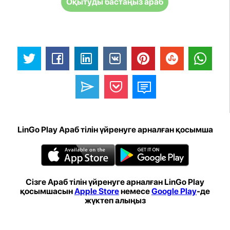
Оқытуды бастаңыз араб
LinGo Play Араб тілін үйренуге арналған қосымша
Сізге Араб тілін үйренуге арналған LinGo Play
қосымшасын
Apple Store
немесе
Google Play
-де
жүктеп алыңыз