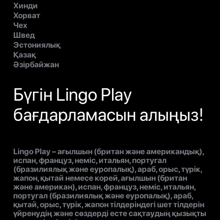
Хинди
Хорват
Чех
Швед
Эстониялық
Қазақ
Әзірбайжан
Бүгін Lingo Play
бағдарламасын алыңыз!
Lingo Play – ағылшын (британ және американдық),
испан, француз, неміс, итальян, португал
(бразилиялық және еуропалық), араб, орыс, түрік,
жапон, қытай немесе корей, ағылшын (британ
және американ), испан, француз, неміс, итальян,
португал (бразилиялық және еуропалық), араб,
қытай, орыс, түрік, жапон тілдеріндегі шет тілдерін
үйренудің және сөздерді есте сақтаудың қызықты