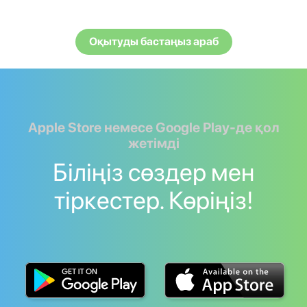
Оқытуды бастаңыз араб
Apple Store немесе Google Play-де қол
жетімді
Біліңіз сөздер мен
тіркестер. Көріңіз!