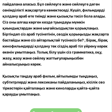
пайдалана аласыз. Бұл сөйлеуге және сөйлеуге деген
сенімділікті жақсартуға көмектеседі. Күшіп, фильмдерді
қолдану араб өте тиімді және қызықты тәсіл бола алады.
Сіз оны алғаш көрген кезде туындауы мүмкін
қиындықтардан және ыңғайсыздықтан қорықпаңыз.
Біртіндеп сіз араб түсінетінін, сөздік қорыңызды жақсарта
бастайды және сіз айтарлықтай түсінесіз бе? ; Бірақ, бірақ
кинофильмдерді қолдану тек сіздің араб тіл үйрену керек
екенін ұмытпаңыз. Толық білу үшін сіз грамматика, оқу,
жазу, жазу және сөйлеу жаттығуларыңызбен
айналысуыңыз керек.
Қызықты таңдау араб фильм, айтылымды тыңдаңыз,
субтитрлерді және лексиканы пайдаланыңыз, кісілік сөз
тіркестерін қайталаңыз және киноларды қайта-қайта
қарауды ұмытпаңыз.