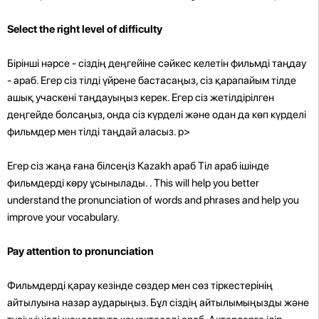
Select the right level of difficulty
Бірінші нәрсе - сіздің деңгейіне сәйкес келетін фильмді таңдау
- араб. Егер сіз тілді үйрене бастасаңыз, сіз қарапайым тілде
ашық учаскені таңдауыңыз керек. Егер сіз жетілдірілген
деңгейде болсаңыз, онда сіз күрделі және одан да көп күрделі
фильмдер мен тілді таңдай аласыз. p>
Егер сіз жаңа ғана білсеңіз Kazakh араб Тіл араб ішінде
фильмдерді көру ұсынылады. . This will help you better
understand the pronunciation of words and phrases and help you
improve your vocabulary.
Pay attention to pronunciation
Фильмдерді қарау кезінде сөздер мен сөз тіркестерінің
айтылуына назар аударыңыз. Бұл сіздің айтылымыңызды және