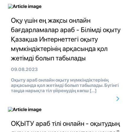
Оқу үшін ең жақсы онлайн
бағдарламалар араб - Білімді оқыту
Қазақша Интернеттегі оқыту
мүмкіндіктерінің арқасында қол
жетімді болып табылады
09.08.2023
Оқыту араб онлайн оқыту мүмкіндіктерінің
арқасында қол жетімді болып табылады. Бүгінгі
таңда нарықта тіл үйренудің көпш […]
ОҚЫТУ араб тілі онлайн - оқытудың