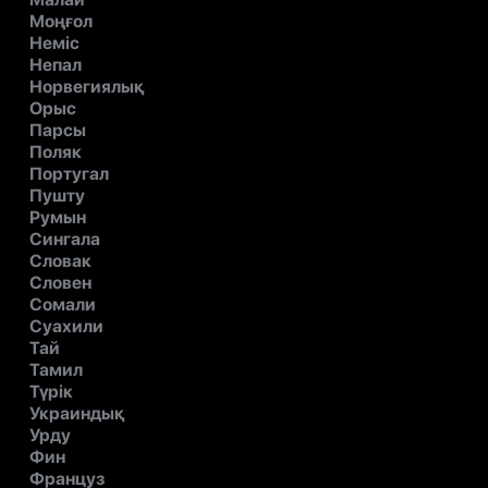
Моңғол
Неміс
Непал
Норвегиялық
Орыс
Парсы
Поляк
Португал
Пушту
Румын
Сингала
Словак
Словен
Сомали
Суахили
Тай
Тамил
Түрік
Украиндық
Урду
Фин
Француз