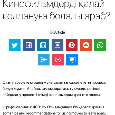
Кинофильмдерді қалай
қолдануға болады араб?
Оқыту араб өте күрделі және уақытты қажет ететін процесс
болуы мүмкін. Алайда, фильмдерді оқыту құралы ретінде
пайдалану процесті тиімді және жылдамырақ ете алады.
'шрифт-салмағы: 400; «> Осы мақалада біз қарастырамыз
some tips and recommendations for using movies to learn араб.