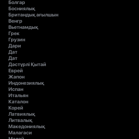
Болгар
Босниялық
Британдық ағылшын
Венгр
Вьетнамдық
Грек
Грузин
Дари
Дат
Дат
Дәстүрлі Қытай
Еврей
Жапон
Индонезиялық
Испан
Итальян
Каталон
Корей
Латвиялық
Литвалық
Македониялық
Малагаси
Малай