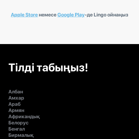
Apple Store
немесе
Google Play
-де Lingo ойнаңыз
Тілді табыңыз!
Албан
Амхар
Араб
Армян
Африкандық
Белорус
Бенгал
Бирмалық