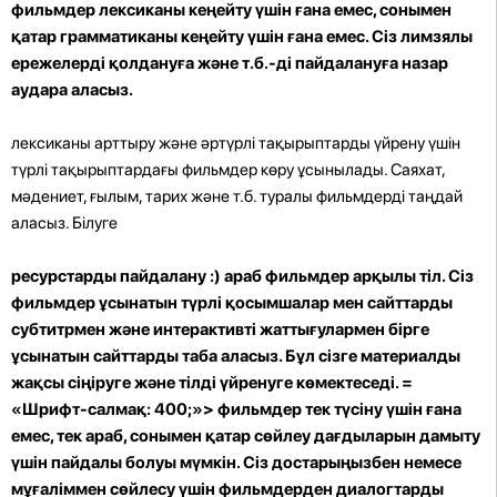
фильмдер лексиканы кеңейту үшін ғана емес, сонымен
қатар грамматиканы кеңейту үшін ғана емес. Сіз лимзялы
ережелерді қолдануға және т.б.-ді пайдалануға назар
аудара аласыз.
лексиканы арттыру және әртүрлі тақырыптарды үйрену үшін
түрлі тақырыптардағы фильмдер көру ұсынылады. Саяхат,
мәдениет, ғылым, тарих және т.б. туралы фильмдерді таңдай
аласыз. Білуге ​​
ресурстарды пайдалану :) араб фильмдер арқылы тіл. Сіз
фильмдер ұсынатын түрлі қосымшалар мен сайттарды
субтитрмен және интерактивті жаттығулармен бірге
ұсынатын сайттарды таба аласыз. Бұл сізге материалды
жақсы сіңіруге және тілді үйренуге көмектеседі. =
«Шрифт-салмақ: 400;»> фильмдер тек түсіну үшін ғана
емес, тек араб, сонымен қатар сөйлеу дағдыларын дамыту
үшін пайдалы болуы мүмкін. Сіз достарыңызбен немесе
мұғаліммен сөйлесу үшін фильмдерден диалогтарды