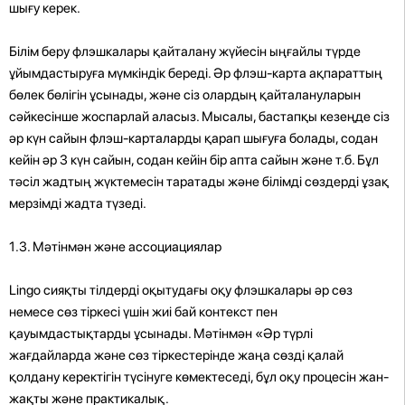
шығу керек.
Білім беру флэшкалары қайталану жүйесін ыңғайлы түрде
ұйымдастыруға мүмкіндік береді. Әр флэш-карта ақпараттың
бөлек бөлігін ұсынады, және сіз олардың қайталануларын
сәйкесінше жоспарлай аласыз. Мысалы, бастапқы кезеңде сіз
әр күн сайын флэш-карталарды қарап шығуға болады, содан
кейін әр 3 күн сайын, содан кейін бір апта сайын және т.б. Бұл
тәсіл жадтың жүктемесін таратады және білімді сөздерді ұзақ
мерзімді жадта түзеді.
1.3. Мәтінмән және ассоциациялар
Lingo сияқты тілдерді оқытудағы оқу флэшкалары әр сөз
немесе сөз тіркесі үшін жиі бай контекст пен
қауымдастықтарды ұсынады. Мәтінмән «Әр түрлі
жағдайларда және сөз тіркестерінде жаңа сөзді қалай
қолдану керектігін түсінуге көмектеседі, бұл оқу процесін жан-
жақты және практикалық.