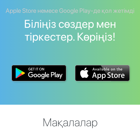
Apple Store немесе Google Play-де қол жетімді
Біліңіз сөздер мен
тіркестер. Көріңіз!
Мақалалар