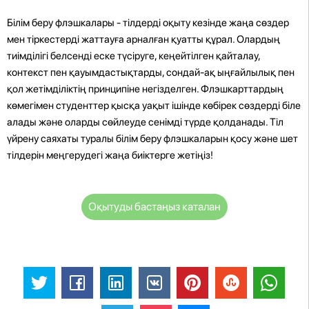
Білім беру флэшкалары - тілдерді оқыту кезінде жаңа сөздер
мен тіркестерді жаттауға арналған қуатты құрал. Олардың
тиімділігі белсенді еске түсіруге, кеңейтілген қайталау,
контекст пен қауымдастықтарды, сондай-ақ ыңғайлылық пен
қол жетімділіктің принципіне негізделген. Флэшкарттардың
көмегімен студенттер қысқа уақыт ішінде көбірек сөздерді біле
алады және оларды сөйлеуде сенімді түрде қолданады. Тіл
үйрену саяхаты туралы білім беру флэшкаларын қосу және шет
тілдерін меңгерудегі жаңа биіктерге жетіңіз!
Оқытуды бастаңыз каталан