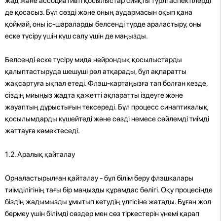
жад және ассоциативті қосылыстар сияқты түрлі аспектілерді
де қосасыз. Бұл сөзді және оның аудармасын оқып қана
қоймай, оны іс-шараларды белсенді түрде араластыру, оны
еске түсіру үшін күш салу үшін де маңызды.
Белсенді еске түсіру мида нейрондық қосылыстарды
қалыптастыруда шешуші рөл атқарады, бұл ақпаратты
жақсартуға ықпал етеді. Флэш-картаңызға тап болған кезде,
сіздің миыңыз жадта қажетті ақпаратты іздеуге және
жауаптың дұрыстығын тексереді. Бұл процесс синаптикалық
қосылымдарды күшейтеді және сөзді немесе сөйлемді тиімді
жаттауға көмектеседі.
1.2. Аралық қайталау
Орналастырылған қайталау - бұл білім беру флэшкалары
тиімділігінің тағы бір маңызды құрамдас бөлігі. Оқу процесінде
біздің жадымызды ұмытып кетудің үлгісіне жатады. Бұған жол
бермеу үшін білімді сөздер мен сөз тіркестерін үнемі қарап