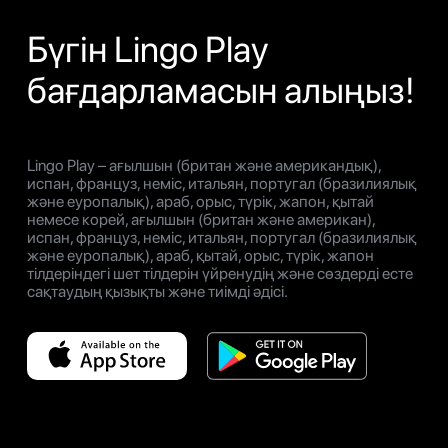
Бүгін Lingo Play
бағдарламасын алыңыз!
Lingo Play – ағылшын (британ және американдық),
испан, француз, неміс, итальян, португал (бразилиялық
және еуропалық), араб, орыс, түрік, жапон, қытай
немесе корей, ағылшын (британ және американ),
испан, француз, неміс, итальян, португал (бразилиялық
және еуропалық), араб, қытай, орыс, түрік, жапон
тілдеріндегі шет тілдерін үйренудің және сөздерді есте
сақтаудың қызықты және тиімді әдісі.