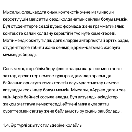
Мысалы, флэшкардта оның контекстін және мағынасын
көрсету үшін мақсатты сөзді қолданатын сөйлем болуы мүмкін.
Бұл студенттерге сөзді дұрыс формада және грамматикалық
контексте қалай қолдану керектігін түсінуге көмектеседі.
Мәтінмәндік оқыту тілдік дағдыларды айтарлықтай арттырады,
студенттерге табиғи және сенімді қарым-қатынас жасауға
мүмкіндік береді.
Сонымен қатар, білім беру флэшкалары жаңа сөз мен таныс
заттар, әрекеттер немесе тұжырымдамалар арасында
байланыс орнатуға көмектесетін қауымдастықтар немесе
визуалды кескіндер болуы мүмкін. Мысалы, «Apple» деген сөз
үшін Apple бейнесі қосыла алады. Бұл визуалды өкілдіктер
жақсы жаттауға көмектеседі, өйткені миға ақпаратты
суреттермен сақтау және байланыстыру оңайырақ болады.
1.4. Әр түрлі оқыту стильдеріне қолайлы