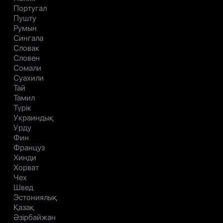
Португал
Пушту
Румын
Сингала
Словак
Словен
Сомали
Суахили
Тай
Тамил
Түрік
Украиндық
Урду
Фин
Француз
Хинди
Хорват
Чех
Швед
Эстониялық
Қазақ
Әзірбайжан