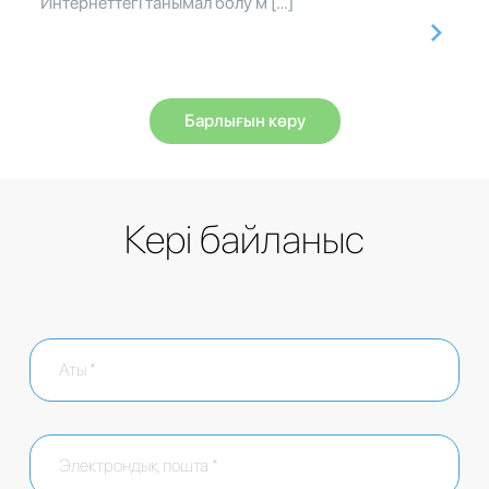
Интернеттегі танымал болу м […]
Барлығын көру
Кері байланыс