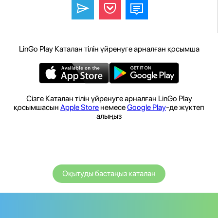
LinGo Play Каталан тілін үйренуге арналған қосымша
Сізге Каталан тілін үйренуге арналған LinGo Play
қосымшасын
Apple Store
немесе
Google Play
-де жүктеп
алыңыз
Оқытуды бастаңыз каталан