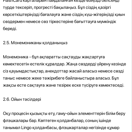
FlashCard карталарын пайдаланған кезде өзіңізді белсенді
түрде тексеріп, прогресті бақылаңыз. Бұл сіздің қазіргі
көрсеткіштеріңізді бағалауға және сіздің күш-жігеріңізді қиын
сөздермен немесе сөз тіркестеріне бағыттауға мүмкіндік
береді.
2.5. Монемониканы қолданыңыз
Монемоника - бұл ақпаратты сақтауды жақсартуға
көмектесетін естелік құралдар. Жаңа сөздерді үйрену кезінде
сіз қауымдастықтар, анекдоттар жасай аласыз немесе сөзді
таныс немесе жеке тәжірибеге байланыстыра аласыз. Бұл
жақсы есте сақтауға және тезірек еске түсіруге көмектеседі.
2.6. Ойын тәсілдері
Оқу процесін қызықты ету, гаму-ойын элементтерін білім беру
флэшкалары бар. Көптеген қолданбалар, соның ішінде
танымал Lingo қолданбасы, флэшкарталар негізінде құмар