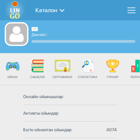
Каталон
Деңгейі
/
ОЙНАУ
САБАҚТАР
СЕРТИФИКАТ
СТАТИСТИКА
ТУРНИР
РЕЙТ
Онлайн ойыншылар
Активты ойындар
Бүгін ойналған ойындар
4074