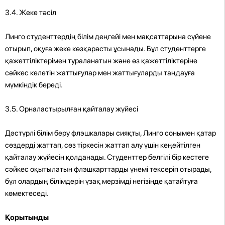
3.4. Жеке тәсіл
Линго студенттердің білім деңгейі мен мақсаттарына сүйене
отырып, оқуға жеке көзқарасты ұсынады. Бұл студенттерге
қажеттіліктерімен тураланатын және өз қажеттіліктеріне
сәйкес келетін жаттығулар мен жаттығуларды таңдауға
мүмкіндік береді.
3.5. Орналастырылған қайталау жүйесі
Дәстүрлі білім беру флэшкалары сияқты, Линго сонымен қатар
сөздерді жаттап, сөз тіркесін жаттап алу үшін кеңейтілген
қайталау жүйесін қолданады. Студенттер белгілі бір кестеге
сәйкес оқытылатын флэшкарттарды үнемі тексеріп отырады,
бұл олардың білімдерін ұзақ мерзімді негізінде қатайтуға
көмектеседі.
Қорытынды