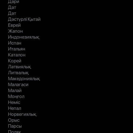
Дари
Дат
Дат
Дәстүрлі Қытай
Еврей
Жапон
Индонезиялық
Испан
Итальян
Каталон
Корей
Латвиялық
Литвалық
Македониялық
Малагаси
Малай
Моңғол
Неміс
Непал
Норвегиялық
Орыс
Парсы
Поляк