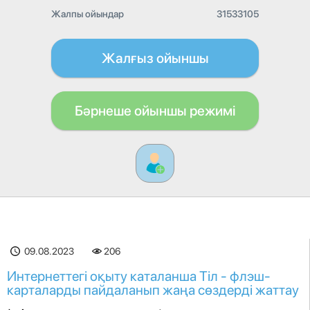
Жалпы ойындар
31533105
Жалғыз ойыншы
Бәрнеше ойыншы режимі
09.08.2023
206
Интернеттегі оқыту каталанша Тіл - флэш-
карталарды пайдаланып жаңа сөздерді жаттау