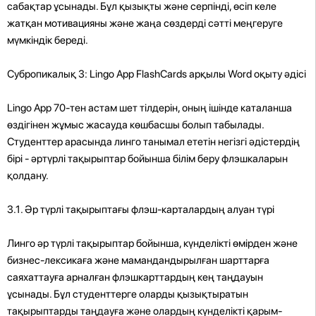
сабақтар ұсынады. Бұл қызықты және серпінді, өсіп келе
жатқан мотивацияны және жаңа сөздерді сәтті меңгеруге
мүмкіндік береді.
Субропикалық 3: Lingo App FlashCards арқылы Word оқыту әдісі
Lingo App 70-тен астам шет тілдерін, оның ішінде каталанша
өздігінен жұмыс жасауда көшбасшы болып табылады.
Студенттер арасында линго танымал ететін негізгі әдістердің
бірі - әртүрлі тақырыптар бойынша білім беру флэшкаларын
қолдану.
3.1. Әр түрлі тақырыптағы флэш-карталардың алуан түрі
Линго әр түрлі тақырыптар бойынша, күнделікті өмірден және
бизнес-лексикаға және мамандандырылған шарттарға
саяхаттауға арналған флэшкарттардың кең таңдауын
ұсынады. Бұл студенттерге оларды қызықтыратын
тақырыптарды таңдауға және олардың күнделікті қарым-