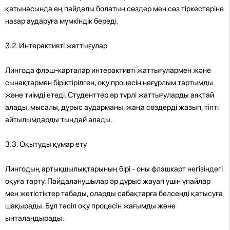
қатынасында ең пайдалы болатын сөздер мен сөз тіркестеріне
назар аударуға мүмкіндік береді.
3.2. Интерактивті жаттығулар
Лингода флэш-карталар интерактивті жаттығулармен және
сынақтармен біріктірілген, оқу процесін неғұрлым тартымды
және тиімді етеді. Студенттер әр түрлі жаттығуларды аяқтай
алады, мысалы, дұрыс аударманы, жаңа сөздерді жазып, тіпті
айтылымдарды тыңдай алады.
3.3. Оқытуды құмар ету
Лингодың артықшылықтарының бірі - оны флэшкарт негізіндегі
оқуға тарту. Пайдаланушылар әр дұрыс жауап үшін ұпайлар
мен жетістіктер табады, оларды сабақтарға белсенді қатысуға
шақырады. Бұл тәсіл оқу процесін жағымды және
ынталандырады.