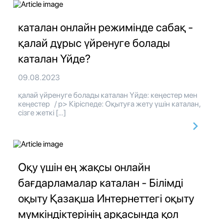
каталан онлайн режимінде сабақ -
қалай дұрыс үйренуге болады
каталан Үйде?
09.08.2023
қалай үйренуге болады каталан Үйде: кеңестер мен
кеңестер / p> Кіріспеде: Оқытуға жету үшін каталан,
сізге жеткі […]
Оқу үшін ең жақсы онлайн
бағдарламалар каталан - Білімді
оқыту Қазақша Интернеттегі оқыту
мүмкіндіктерінің арқасында қол