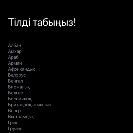
Тілді табыңыз!
Албан
Амхар
Араб
Армян
Африкандық
Белорус
Бенгал
Бирмалық
Болгар
Босниялық
Британдық ағылшын
Венгр
Вьетнамдық
Грек
Грузин