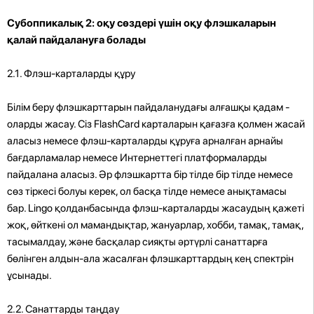
Субоппикалық 2: оқу сөздері үшін оқу флэшкаларын
қалай пайдалануға болады
2.1. Флэш-карталарды құру
Білім беру флэшкарттарын пайдаланудағы алғашқы қадам - ​​
оларды жасау. Сіз FlashCard карталарын қағазға қолмен жасай
аласыз немесе флэш-карталарды құруға арналған арнайы
бағдарламалар немесе Интернеттегі платформаларды
пайдалана аласыз. Әр флэшкартта бір тілде бір тілде немесе
сөз тіркесі болуы керек, ол басқа тілде немесе анықтамасы
бар. Lingo қолданбасында флэш-карталарды жасаудың қажеті
жоқ, өйткені ол мамандықтар, жануарлар, хобби, тамақ, тамақ,
тасымалдау, және басқалар сияқты әртүрлі санаттарға
бөлінген алдын-ала жасалған флэшкарттардың кең спектрін
ұсынады.
2.2. Санаттарды таңдау