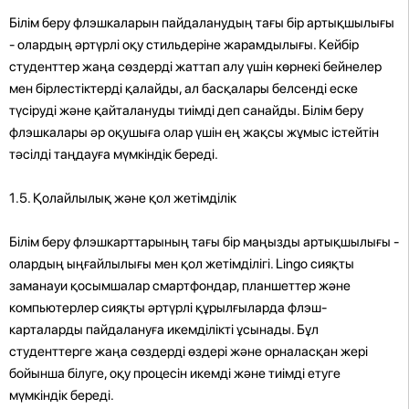
Білім беру флэшкаларын пайдаланудың тағы бір артықшылығы
- олардың әртүрлі оқу стильдеріне жарамдылығы. Кейбір
студенттер жаңа сөздерді жаттап алу үшін көрнекі бейнелер
мен бірлестіктерді қалайды, ал басқалары белсенді еске
түсіруді және қайталануды тиімді деп санайды. Білім беру
флэшкалары әр оқушыға олар үшін ең жақсы жұмыс істейтін
тәсілді таңдауға мүмкіндік береді.
1.5. Қолайлылық және қол жетімділік
Білім беру флэшкарттарының тағы бір маңызды артықшылығы -
олардың ыңғайлылығы мен қол жетімділігі. Lingo сияқты
заманауи қосымшалар смартфондар, планшеттер және
компьютерлер сияқты әртүрлі құрылғыларда флэш-
карталарды пайдалануға икемділікті ұсынады. Бұл
студенттерге жаңа сөздерді өздері және орналасқан жері
бойынша білуге, оқу процесін икемді және тиімді етуге
мүмкіндік береді.