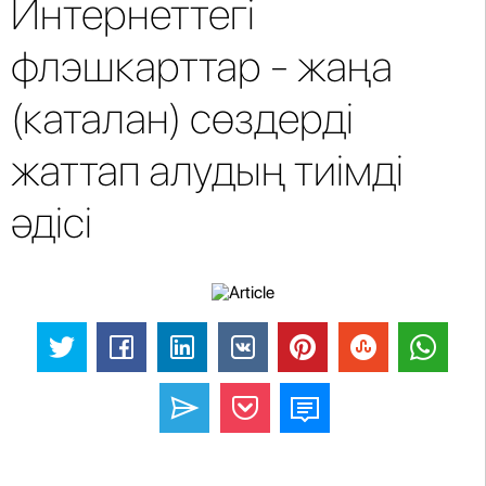
Интернеттегі
флэшкарттар - жаңа
(каталан) сөздерді
жаттап алудың тиімді
әдісі