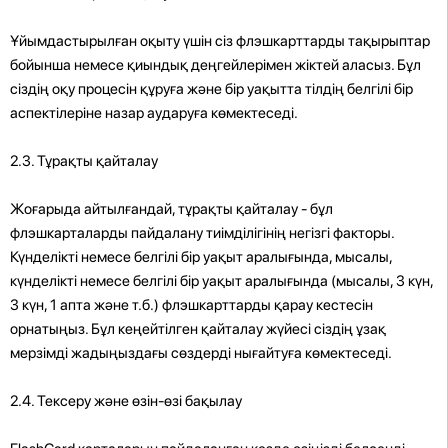
Ұйымдастырылған оқыту үшін сіз флэшкарттарды тақырыптар
бойынша немесе қиындық деңгейлерімен жіктей аласыз. Бұл
сіздің оқу процесін құруға және бір уақытта тілдің белгілі бір
аспектілеріне назар аударуға көмектеседі.
2.3. Тұрақты қайталау
Жоғарыда айтылғандай, тұрақты қайталау - бұл
флэшкарталарды пайдалану тиімділігінің негізгі факторы.
Күнделікті немесе белгілі бір уақыт аралығында, мысалы,
күнделікті немесе белгілі бір уақыт аралығында (мысалы, 3 күн,
3 күн, 1 апта және т.б.) флэшкарттарды қарау кестесін
орнатыңыз. Бұл кеңейтілген қайталау жүйесі сіздің ұзақ
мерзімді жадыңыздағы сөздерді нығайтуға көмектеседі.
2.4. Тексеру және өзін-өзі бақылау