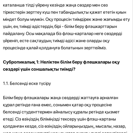
каталанша тілді үйрену кезінде жаңа сөздер мен сөз
тіркестерін зерттеу күш пен табандылықты қажет ететін қиын
міндет болуы мүмкін. Оқу процесін тиімдірек және жағымды ету
үшін, ең тиімді әдістердің бірі - білім беру флэшкарттарын
пайдалану. Осы мақалада біз флэш-карталар неге сөздерді
үйреніп, есте сақтаудың тиімді әдісі және оларды оқу
процесінде қалай қолдануға болатынын зерттейміз.
Субропикалық 1: Неліктен білім беру флешкалары оқу
сөздері үшін соншалықты тиімді?
1.1. Белсенді еске түсіру
Білім беру флэшкалары жаңа сөздерді жаттауға арналған
құрал ретінде ғана емес, сонымен қатар оқу процесіне
белсенді студенттермен айналысу құралы ретінде қызмет
етеді. Сіз өзіңіздің біліміңізді тексеру үшін флэш-картаны
қолданған кезде, сіз өзіңіздің ойларыңыздың, мысалы, назар,