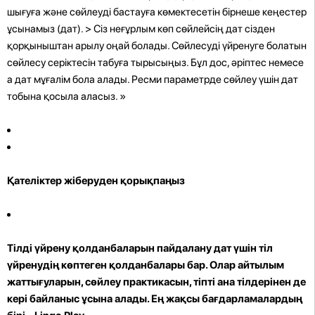
шығуға және сөйлеуді бастауға көмектесетін бірнеше кеңестер
ұсынамыз (дат). > Сіз неғұрлым көп сөйлейсің дат сізден
қорқыныштан арылу оңай болады. Сөйлесуді үйренуге болатын
сөйлесу серіктесін табуға тырысыңыз. Бұл дос, әріптес немесе
a дат мұғалім бола алады. Ресми параметрде сөйлеу үшін дат
тобына қосыла аласыз. »
Қателіктер жіберуден қорықпаңыз
Тілді үйрену қолданбаларын пайдалану
дат үшін тіл
үйренудің көптеген қолданбалары бар. Олар айтылым
жаттығуларын, сөйлеу практикасын, тіпті ана тілдерінен де
кері байланыс ұсына алады. Ең жақсы бағдарламалардың