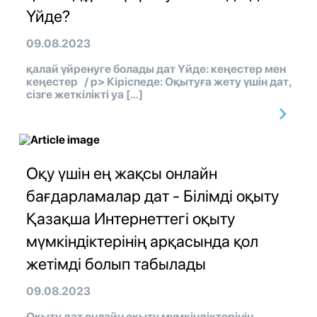
Үйде?
09.08.2023
қалай үйренуге болады дат Үйде: кеңестер мен
кеңестер / p> Кіріспеде: Оқытуға жету үшін дат,
сізге жеткілікті уа […]
Оқу үшін ең жақсы онлайн
бағдарламалар дат - Білімді оқыту
Қазақша Интернеттегі оқыту
мүмкіндіктерінің арқасында қол
жетімді болып табылады
09.08.2023
Оқыту дат онлайн оқыту мүмкіндіктерінің