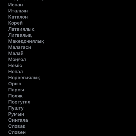
Испан
Итальян
Каталон
Корей
Латвиялық
Литвалық
Македониялық
Малагаси
Малай
Моңғол
Неміс
Непал
Норвегиялық
Орыс
Парсы
Поляк
Португал
Пушту
Румын
Сингала
Словак
Словен