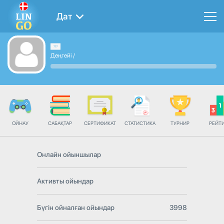
Дат
Деңгейі
/
ОЙНАУ
САБАҚТАР
СЕРТИФИКАТ
СТАТИСТИКА
ТУРНИР
РЕЙТ
Онлайн ойыншылар
Активты ойындар
Бүгін ойналған ойындар
3998