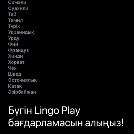
Сомали
Суахили
Тай
Тамил
Түрік
Украиндық
Урду
Фин
Француз
Хинди
Хорват
Чех
Швед
Эстониялық
Қазақ
Әзірбайжан
Бүгін Lingo Play
бағдарламасын алыңыз!