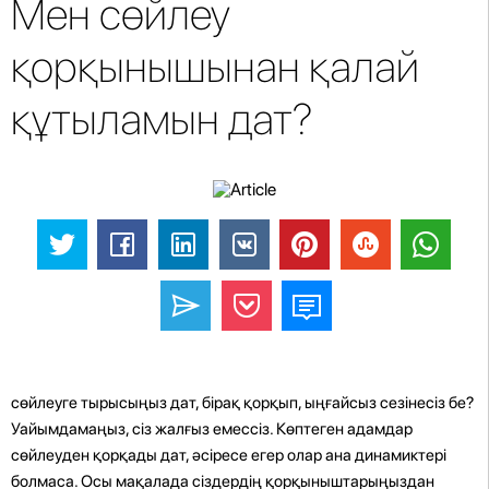
Мен сөйлеу
қорқынышынан қалай
құтыламын дат?
сөйлеуге тырысыңыз дат, бірақ қорқып, ыңғайсыз сезінесіз бе?
Уайымдамаңыз, сіз жалғыз емессіз. Көптеген адамдар
сөйлеуден қорқады дат, әсіресе егер олар ана динамиктері
болмаса. Осы мақалада сіздердің қорқыныштарыңыздан