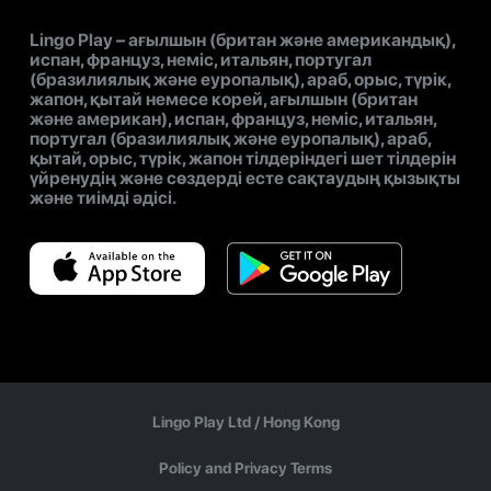
Lingo Play – ағылшын (британ және американдық),
испан, француз, неміс, итальян, португал
(бразилиялық және еуропалық), араб, орыс, түрік,
жапон, қытай немесе корей, ағылшын (британ
және американ), испан, француз, неміс, итальян,
португал (бразилиялық және еуропалық), араб,
қытай, орыс, түрік, жапон тілдеріндегі шет тілдерін
үйренудің және сөздерді есте сақтаудың қызықты
және тиімді әдісі.
Lingo Play Ltd /
Hong Kong
Policy and Privacy Terms