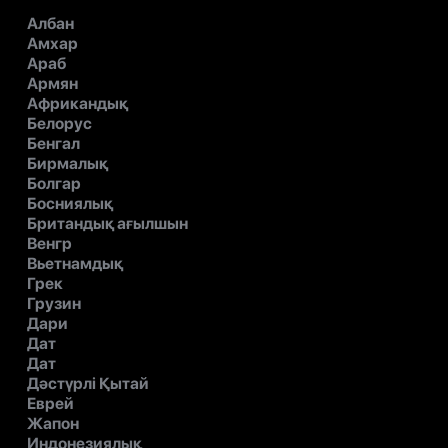
Албан
Амхар
Араб
Армян
Африкандық
Белорус
Бенгал
Бирмалық
Болгар
Босниялық
Британдық ағылшын
Венгр
Вьетнамдық
Грек
Грузин
Дари
Дат
Дат
Дәстүрлі Қытай
Еврей
Жапон
Индонезиялық