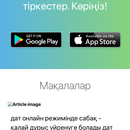
тіркестер. Көріңіз!
Мақалалар
дат онлайн режимінде сабақ -
қалай дұрыс үйренуге болады дат