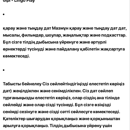
бірі - Lingo Play
қарау және тыңдау дат Мазмұн
қарау және тыңдау дат дат,
мысалы, фильмдер, шоулар, жаңалықтар және подкасттар.
Бұл сізге тілдің дыбысына үйренуге және әртүрлі
өрнектерді түсінуді және пайдалану қабілетін жақсартуға
көмектеседі.
Табысты бейнелеу Сіз сөйлейтіндігіңізді елестетіп көріңіз
дат) жеңілдікпен және сенімділікпен. Сіз дат сөйлеп
тұрғаныңызды елестетіп көріңіз, олар сіздің ана тілінде
сөйлейді және олар сізді түсінеді. Бұл сізге өзіңізді
сенімді сезінуге және сізді сәтті сөйлесуге көмектеседі.
Қателіктер шығарудан қорықпаңыз және қорқыныштан
арылуға қорықпаңыз. Тілдің дыбысына үйрену үшін