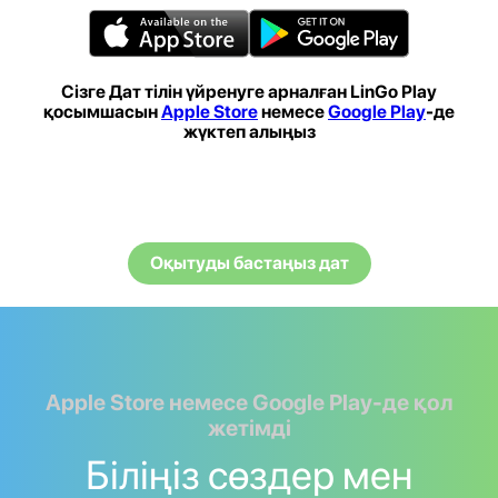
Сізге Дат тілін үйренуге арналған LinGo Play
қосымшасын
Apple Store
немесе
Google Play
-де
жүктеп алыңыз
Оқытуды бастаңыз дат
Apple Store немесе Google Play-де қол
жетімді
Біліңіз сөздер мен