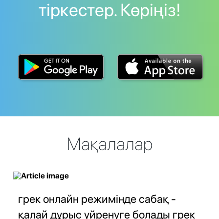
тіркестер. Көріңіз!
Мақалалар
грек онлайн режимінде сабақ -
қалай дұрыс үйренуге болады грек