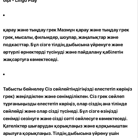
бірі - Lingo Play
қарау және тыңдау грек Мазмұн
қарау және тыңдау грек
грек, мысалы, фильмдер, шоулар, жаңалықтар және
подкасттар. Бұл сізге тілдің дыбысына үйренуге және
әртүрлі өрнектерді түсінуді және пайдалану қабілетін
жақсартуға көмектеседі.
Табысты бейнелеу Сіз сөйлейтіндігіңізді елестетіп көріңіз
грек) жеңілдікпен және сенімділікпен. Сіз грек сөйлеп
тұрғаныңызды елестетіп көріңіз, олар сіздің ана тілінде
сөйлейді және олар сізді түсінеді. Бұл сізге өзіңізді
сенімді сезінуге және сізді сәтті сөйлесуге көмектеседі.
Қателіктер шығарудан қорықпаңыз және қорқыныштан
арылуға қорықпаңыз. Тілдің дыбысына үйрену үшін