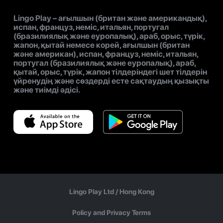
Lingo Play – ағылшын (британ және американдық),
испан, француз, неміс, итальян, португал
(бразилиялық және еуропалық), араб, орыс, түрік,
жапон, қытай немесе корей, ағылшын (британ
және американ), испан, француз, неміс, итальян,
португал (бразилиялық және еуропалық), араб,
қытай, орыс, түрік, жапон тілдеріндегі шет тілдерін
үйренудің және сөздерді есте сақтаудың қызықты
және тиімді әдісі.
Lingo Play Ltd /
Hong Kong
Policy and Privacy Terms