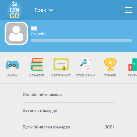
Грек
Деңгейі
/
ОЙНАУ
САБАҚТАР
СЕРТИФИКАТ
СТАТИСТИКА
ТУРНИР
РЕЙТ
Онлайн ойыншылар
Активты ойындар
Бүгін ойналған ойындар
3881