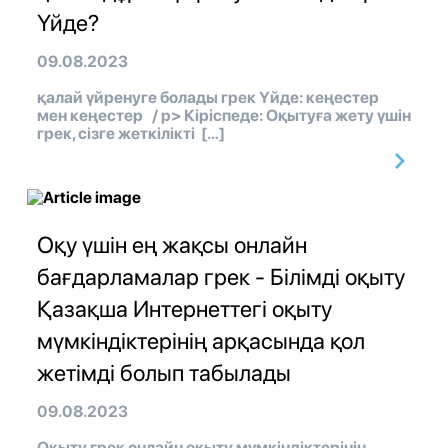
Үйде?
09.08.2023
қалай үйренуге болады грек Үйде: кеңестер
мен кеңестер / p> Кіріспеде: Оқытуға жету үшін
грек, сізге жеткілікті […]
Оқу үшін ең жақсы онлайн
бағдарламалар грек - Білімді оқыту
Қазақша Интернеттегі оқыту
мүмкіндіктерінің арқасында қол
жетімді болып табылады
09.08.2023
Оқыту грек онлайн оқыту мүмкіндіктерінің