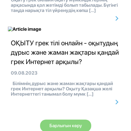
арқасында қол жетімді болып табылады. Бүгінгі
таңда нарықта тіл үйренудің көпш […]
ОҚЫТУ грек тілі онлайн - оқытудың
дұрыс және жаман жақтары қандай
грек Интернет арқылы?
09.08.2023
Білімнің дұрыс және жаман жақтары қандай
грек Интернет арқылы? Оқыту Қазақша желі
Интернеттегі танымал болу мүмк […]
Барлығын көру