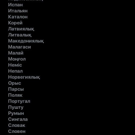
Испан
Итальян
Каталон
Корей
Латвиялық
Литвалық
Македониялық
Малагаси
Малай
Моңғол
Неміс
Непал
Норвегиялық
Орыс
Парсы
Поляк
Португал
Пушту
Румын
Сингала
Словак
Словен