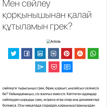
Мен сөйлеу
қорқынышынан қалай
құтыламын грек?
сөйлеуге тырысыңыз грек, бірақ қорқып, ыңғайсыз сезінесіз
бе? Уайымдамаңыз, сіз жалғыз емессіз. Көптеген адамдар
сөйлеуден қорқады грек, әсіресе егер олар ана динамиктері
болмаса. Осы мақалада сіздердің қорқыныштарыңыздан