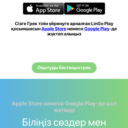
Сізге Грек тілін үйренуге арналған LinGo Play
қосымшасын
Apple Store
немесе
Google Play
-де
жүктеп алыңыз
Оқытуды бастаңыз грек
Apple Store немесе Google Play-де қол
жетімді
Біліңіз сөздер мен