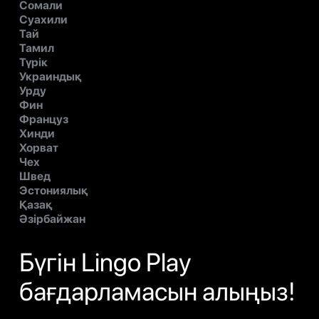
Сомали
Суахили
Тай
Тамил
Түрік
Украиндық
Урду
Фин
Француз
Хинди
Хорват
Чех
Швед
Эстониялық
Қазақ
Әзірбайжан
Бүгін Lingo Play
бағдарламасын алыңыз!