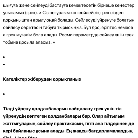
шығуға және сөйлеуді бастауға көмектесетін бірнеше кеңестер
ұсынамыз (грек). > Сіз неғұрлым көп сөйлейсің грек сізден
қорқыныштан арылу оңай болады. Сөйлесуді үйренуге болатын
сөйлесу серіктесін табуға тырысыңыз. Бұл дос, әріптес немесе
a грек мұғалім бола алады. Ресми параметрде сөйлеу үшін грек
тобына қосыла аласыз. »
Қателіктер жіберуден қорықпаңыз
Тілді үйрену қолданбаларын пайдалану
грек үшін тіл
үйренудің көптеген қолданбалары бар. Олар айтылым
жаттығуларын, сөйлеу практикасын, тіпті ана тілдерінен де
кері байланыс ұсына алады. Ең жақсы бағдарламалардың