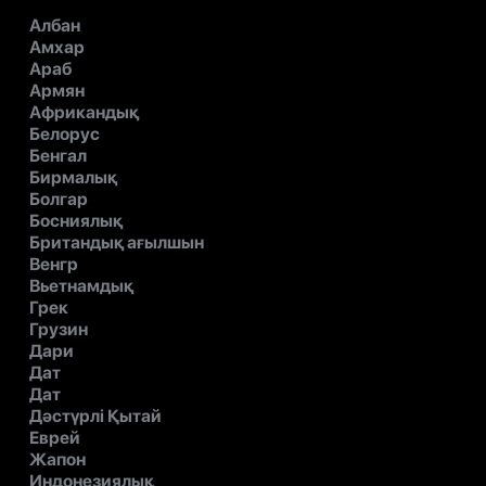
Албан
Амхар
Араб
Армян
Африкандық
Белорус
Бенгал
Бирмалық
Болгар
Босниялық
Британдық ағылшын
Венгр
Вьетнамдық
Грек
Грузин
Дари
Дат
Дат
Дәстүрлі Қытай
Еврей
Жапон
Индонезиялық