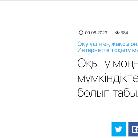
09.08.2023
384
Оқу үшін ең жақсы он
Интернеттегі оқыту м
Оқыту моңғ
мүмкіндікте
болып таб