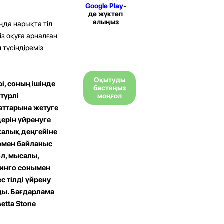
Google Play
-
де жүктеп
алыңыз
ңда нарықта тіл
із оқуға арналған
түсіндіреміз
Оқытуды
і, соның ішінде
бастаңыз
түрлі
моңғол
аттарына жетуге
дерін үйренуге
калық деңгейіне
ермен байланыс
ол, мысалы,
линго сонымен
с тілді үйрену
ды. Бағдарлама
etta Stone