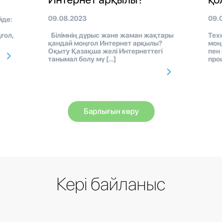
09.08.2023
09.
йде:
ғол,
Білімнің дұрыс және жаман жақтары
Тех
қандай моңғол Интернет арқылы?
моң
Оқыту Қазақша желі Интернеттегі
пен
танымал болу мү […]
про
Барлығын көру
Кері байланыс