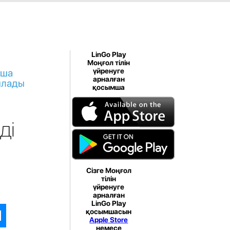
LinGo Play
Моңғол тілін
қша
үйренуге
арналған
ылады
қосымша
ді
Сізге Моңғол
тілін
үйренуге
арналған
LinGo Play
қосымшасын
Apple Store
немесе