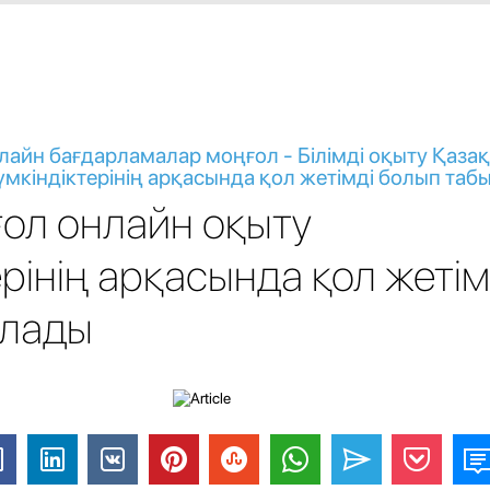
лайн бағдарламалар моңғол - Білімді оқыту Қаза
үмкіндіктерінің арқасында қол жетімді болып таб
ол онлайн оқыту
рінің арқасында қол жетім
ылады