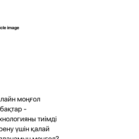
лайн моңғол
бақтар -
хнологияны тиімді
рену үшін қалай
лданамын моңғол?