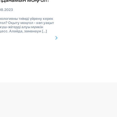
08.2023
нологияны тиімді үйрену керек
ғол? Оқыту моңғол - көп уақыт
 күш-жігерді алуы мүмкін
цесс. Алайда, заманауи […]