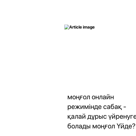
моңғол онлайн
режимінде сабақ -
қалай дұрыс үйренуг
болады моңғол Үйде?