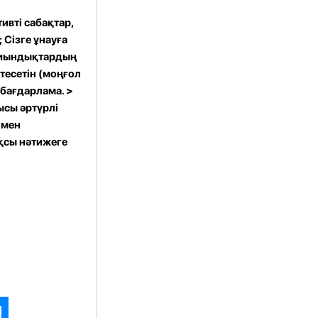
ивті сабақтар,
; Сізге ұнауға
 қиындықтардың
тесетін (моңғол
 бағдарлама. >
ысы әртүрлі
 мен
ақсы нәтижеге