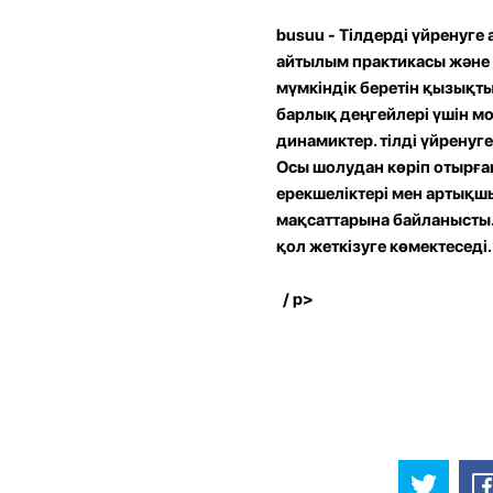
busuu -
Тілдерді үйренуге 
айтылым практикасы және в
мүмкіндік беретін қызықт
барлық деңгейлері үшін мо
динамиктер. тілді үйренуг
Осы шолудан көріп отырға
ерекшеліктері мен артықш
мақсаттарына байланысты. 
қол жеткізуге көмектеседі.
/ p>