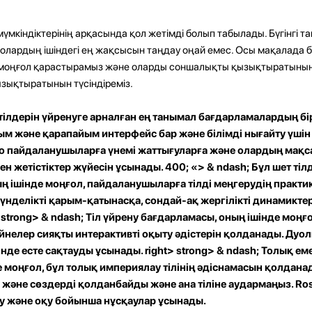
үмкіндіктерінің арқасында қол жетімді болып табылады. Бүгінгі та
е олардың ішіндегі ең жақсысын таңдау оңай емес. Осы мақалада б
моңғол қарастырамыз және оларды соншалықты қызықтыратынын 
зықтыратынын түсіндіреміз.
 тілдерін үйренуге арналған ең танымал бағдарламалардың бір
ым және қарапайым интерфейс бар және білімді нығайту үшін 
о пайдаланушыларға үнемі жаттығуларға және олардың мақс
н жетістіктер жүйесін ұсынады. 400; «> & ndash; Бұл шет тіл
ң ішінде моңғол, пайдаланушыларға тілді меңгерудің практи
күнделікті қарым-қатынасқа, сондай-ақ жергілікті динамикт
.
strong>
& ndash; Тіл үйрену бағдарламасы, оның ішінде моңғ
йнелер сияқты интерактивті оқыту әдістерін қолданады. Дуо
інде есте сақтауды ұсынады.
right> strong>
& ndash; Толық еме
 моңғол, бұл толық империялау тілінің әдіснамасын қолдана
 және сөздерді қолданбайды және ана тіліне аудармаңыз. Ros
зу және оқу бойынша нұсқаулар ұсынады.