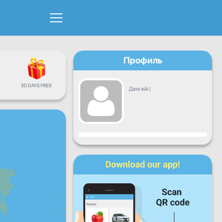
Профиль
30 DAYS FREE
Деңгейі
|
Прогресс
Дүйсенбі
Сейсенбі
Сәрсенбі
Бейсенбі