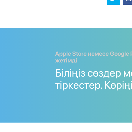
Apple Store немесе Google 
жетімді
Біліңіз сөздер 
тіркестер. Көріңі