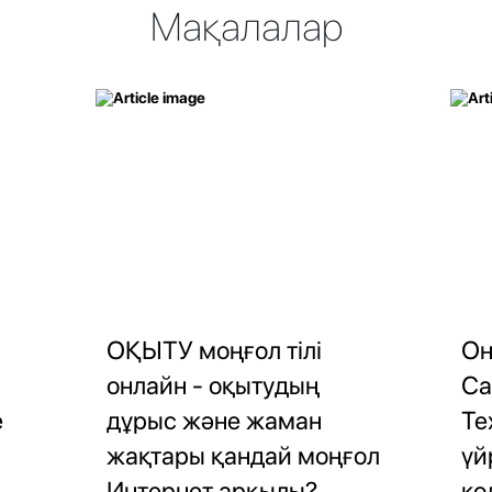
Мақалалар
ОҚЫТУ моңғол тілі
Он
онлайн - оқытудың
Са
е
дұрыс және жаман
Те
жақтары қандай моңғол
үй
Интернет арқылы?
қо