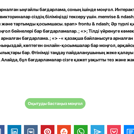
арналған ыңғайлы бағдарлама, соның ішінде моңғол. Интеракт
икториналар сіздің біліміңізді тексеру үшін.
memrise
& ndash
ы және тартымды қосымшасы. span>
frontu
& ndash; Әр түрлі
ңғол бейнелері бар бағдарламалар. ; «>; Тілді үйренуге көмек
е арналған бағдарлама. ; «> -« қазақша байланысуға арналған
ныңыздай, көптеген онлайн-қосымшалар бар моңғол, әрқайс
ылықтары бар. Өтінімді таңдау пайдаланушының жеке қалауы
Алайда, бұл бағдарламалар сізге қажет уақытты тез және ж
Оқытуды бастаңыз моңғол