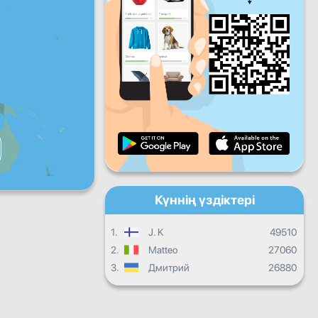
Жұма
Сенбі
Жексенбі
Күнделікті прогресс
Ай сайынғы прогресс
Сертификат
Жалпы прогресс
Күннің үздіктері
1.
J. K
49510
2.
Matteo
27060
3.
Дмитрий
26880