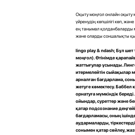
Оқыту моңғол онлайн оқыту м
үйренудің көпшілігі көп, жән
ең танымал қолданбаларды 
және оларды соншалықты қы
lingo play
& ndash; Бұл шет
моңғол). Өтінімде қарапай
жаттығулар ұсынады. Линг
итермелейтін сыйақылар ме
арналған бағдарлама, соны
жетуге көмектесу. Баббел 
орнатуға мүмкіндік береді
ойындар, суреттер және бе
қатар подсознание деңгей
бағдарламасы, оның ішінде
аудармаларды, тіркестерді
сонымен қатар сөйлеу, жа