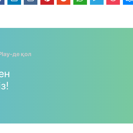
Play-де қол
мен
з!