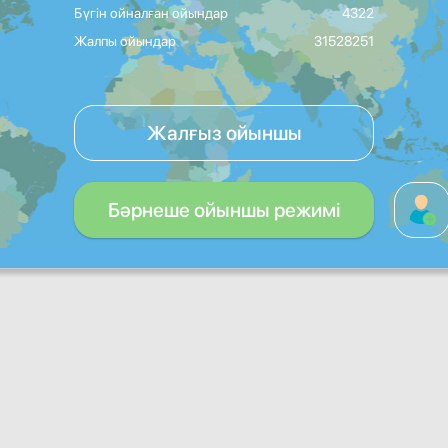
Бүгін ойналған ойындар
4322
Жалпы ойындар
31528251
Жалғыз ойыншы
Бәрнеше ойыншы режимі