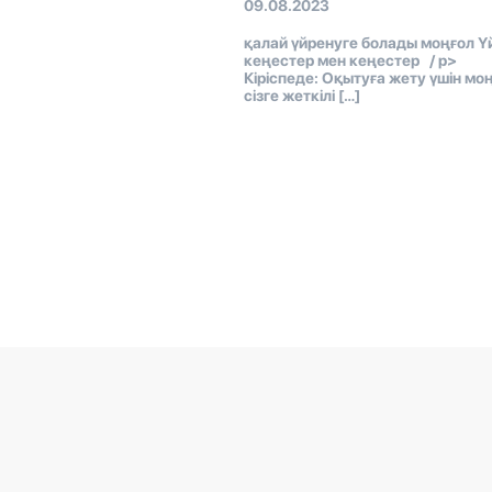
09.08.2023
қалай үйренуге болады моңғол Ү
кеңестер мен кеңестер / p>
Кіріспеде: Оқытуға жету үшін моң
сізге жеткілі […]