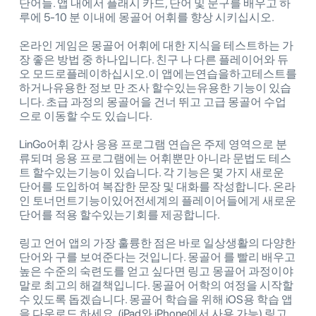
단어들. 앱 내에서 플래시 카드, 단어 및 문구를 배우고 하
루에 5-10 분 이내에 몽골어 어휘를 향상 시키십시오.
온라인 게임은 몽골어 어휘에 대한 지식을 테스트하는 가
장 좋은 방법 중 하나입니다. 친구 나 다른 플레이어와 듀
오 모드로플레이하십시오.이 앱에는연습을하고테스트를
하거나유용한 정보 만 조사 할수있는유용한 기능이 있습
니다. 초급 과정의 몽골어을 건너 뛰고 고급 몽골어 수업
으로 이동할 수도 있습니다.
LinGo어휘 강사 응용 프로그램 연습은 주제 영역으로 분
류되며 응용 프로그램에는 어휘뿐만 아니라 문법도 테스
트 할수있는기능이 있습니다. 각 기능은 몇 가지 새로운
단어를 도입하여 복잡한 문장 및 대화를 작성합니다. 온라
인 토너먼트기능이있어전세계의 플레이어들에게 새로운
단어를 적용 할수있는기회를 제공합니다.
링고 언어 앱의 가장 훌륭한 점은 바로 일상생활의 다양한
단어와 구를 보여준다는 것입니다. 몽골어 를 빨리 배우고
높은 수준의 숙련도를 얻고 싶다면 링고 몽골어 과정이야
말로 최고의 해결책입니다. 몽골어 어학의 여정을 시작할
수 있도록 돕겠습니다. 몽골어 학습을 위해 iOS용 학습 앱
을 다운로드 하세요. (iPad와 iPhone에서 사용 가능) 링고