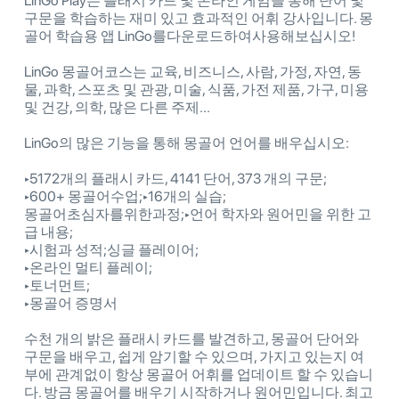
LinGo Play는 플래시 카드 및 온라인 게임을 통해 단어 및
구문을 학습하는 재미 있고 효과적인 어휘 강사입니다. 몽
골어 학습용 앱 LinGo를다운로드하여사용해보십시오!
LinGo 몽골어코스는 교육, 비즈니스, 사람, 가정, 자연, 동
물, 과학, 스포츠 및 관광, 미술, 식품, 가전 제품, 가구, 미용
및 건강, 의학, 많은 다른 주제...
LinGo의 많은 기능을 통해 몽골어 언어를 배우십시오:
‣5172개의 플래시 카드, 4141 단어, 373 개의 구문;
‣600+ 몽골어수업;‣16개의 실습;
몽골어초심자를위한과정;‣언어 학자와 원어민을 위한 고
급 내용;
‣시험과 성적;싱글 플레이어;
‣온라인 멀티 플레이;
‣토너먼트;
‣몽골어 증명서
수천 개의 밝은 플래시 카드를 발견하고, 몽골어 단어와
구문을 배우고, 쉽게 암기할 수 있으며, 가지고 있는지 여
부에 관계없이 항상 몽골어 어휘를 업데이트 할 수 있습니
다. 방금 몽골어를 배우기 시작하거나 원어민입니다. 최고