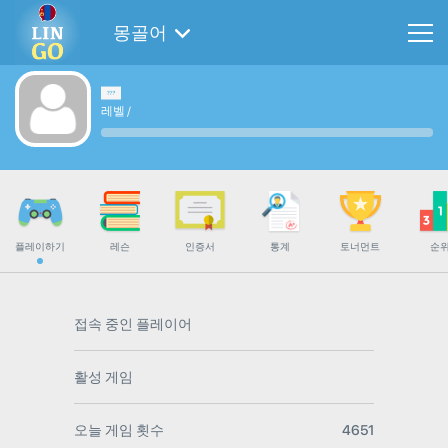
몽골어
레벨
/
플레이하기
레슨
인증서
통계
토너먼트
순
접속 중인 플레이어
활성 게임
오늘 게임 횟수
4651