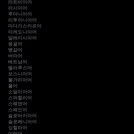
라트비아어
러시아어
루마니아어
리투아니아어
마다가스카르어
마케도니아어
말레이시아어
몽골어
뱅갈어
버마어
베트남어
벨라루스어
보스니아어
불가리아어
불어
소말리아어
스와힐리어
스웨덴어
스페인어
슬로바키아어
슬로베니아어
싱할라어
아랍어