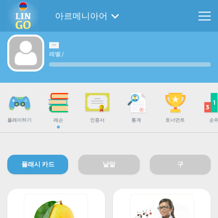
아르메니아어
레벨
/
플레이하기
레슨
인증서
통계
토너먼트
순
플래시 카드
낱말
구