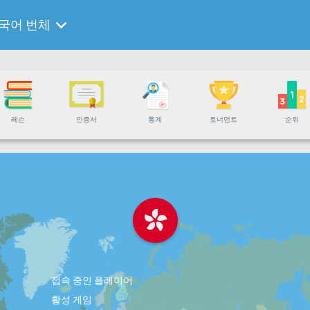
국어 번체
레슨
인증서
통계
토너먼트
순위
접속 중인 플레이어
활성 게임