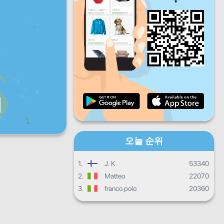
금
토
일
일일 진행상황
월별 진행상황
인증서
전체 진행상태
오늘 순위
1.
J. K
53340
2.
Matteo
22070
3.
franco polo
20360