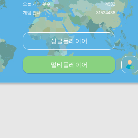
오늘 게임 횟수
4532
게임 전체
31524436
싱글플레이어
멀티플레이어