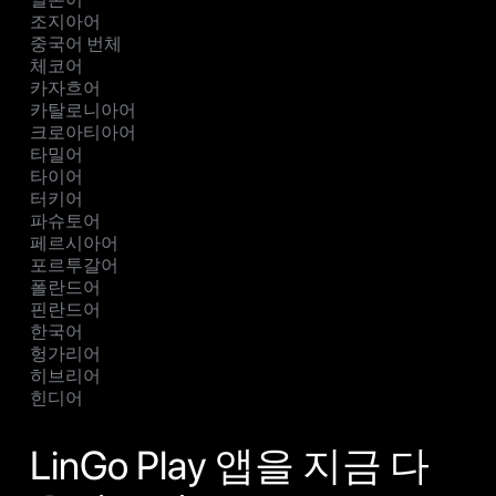
조지아어
중국어 번체
체코어
카자흐어
카탈로니아어
크로아티아어
타밀어
타이어
터키어
파슈토어
페르시아어
포르투갈어
폴란드어
핀란드어
한국어
헝가리어
히브리어
힌디어
LinGo Play 앱을 지금 다