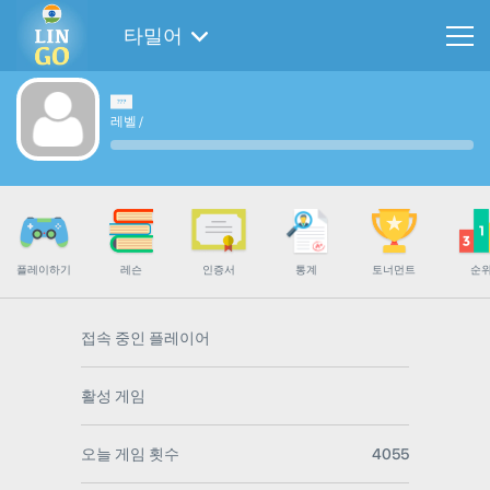
타밀어
레벨
/
플레이하기
레슨
인증서
통계
토너먼트
순
접속 중인 플레이어
활성 게임
오늘 게임 횟수
4055