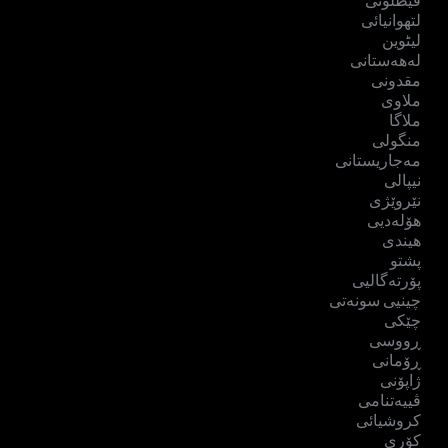
قیطلونی
لتھوانیائی
لیٹوین
لەهەستانی
مقدونی
ملاوی
ملاگا
منگولی
مەجاریستانی
نیپالی
نێروێژی
هۆلەدیی
هیندی
پشتو
پۆرتەگالیی
چینیی سونەتی
چێکی
ڕووسی
ڕۆمانی
ژاپۆنی
ڤییەتنامی
کروشیائی
کۆری