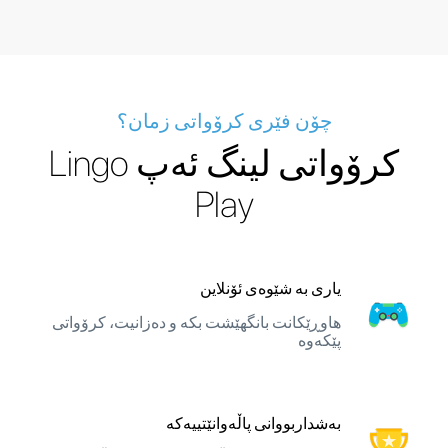
چۆن فێری کرۆواتی زمان؟
کرۆواتی لینگ ئەپ Lingo
Play
یاری بە شێوەی ئۆنلاین
هاوڕێکانت بانگهێشت بکە و دەزانیت، کرۆواتی
پێکەوە
بەشداربووانی پاڵەوانێتییەکە