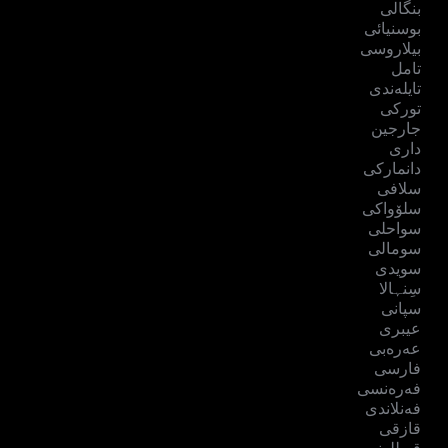
بنگالی
بوسنیائی
بیلاروسی
تامل
تایلەندی
تورکی
جارجین
داری
دانمارکی
سلافی
سلۆواکی
سواحلی
سومالی
سویدی
سِنہالا
سپانی
عیبری
عەرەبی
فارسی
فەرەنسی
فەنلاندی
قازقی