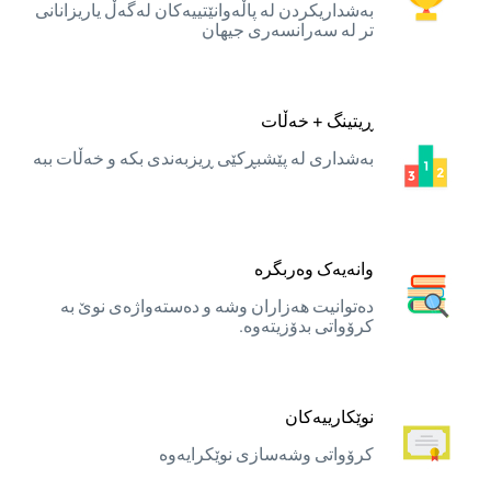
بەشداریکردن لە پاڵەوانێتییەکان لەگەڵ یاریزانانی
تر لە سەرانسەری جیهان
ڕیتینگ + خەڵات
بەشداری لە پێشبڕکێی ڕیزبەندی بکە و خەڵات ببە
وانەیەک وەربگرە
دەتوانیت هەزاران وشە و دەستەواژەی نوێ بە
کرۆواتی بدۆزیتەوە.
نوێکارییەکان
کرۆواتی وشەسازی نوێکرایەوە