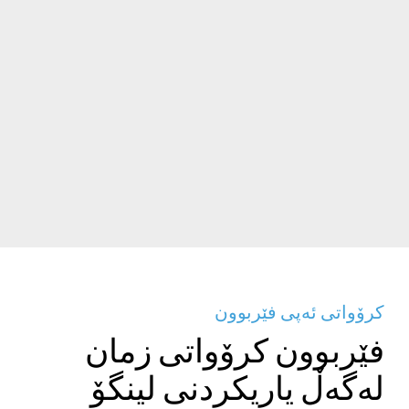
کرۆواتی ئەپی فێربوون
فێربوون کرۆواتی زمان
لەگەڵ یاریکردنی لینگۆ