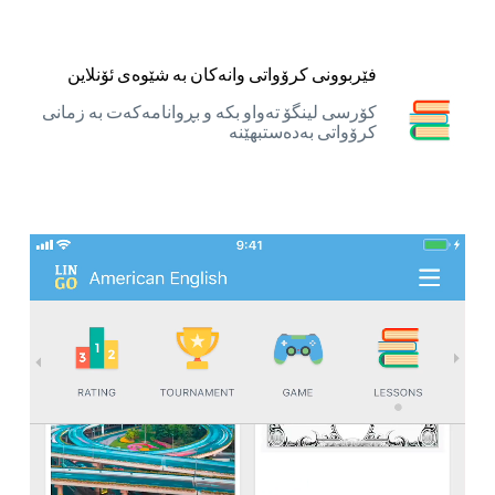
فێربوونی کرۆواتی وانەکان بە شێوەی ئۆنلاین
کۆرسی لینگۆ تەواو بکە و بڕوانامەکەت بە زمانی
کرۆواتی بەدەستبهێنە