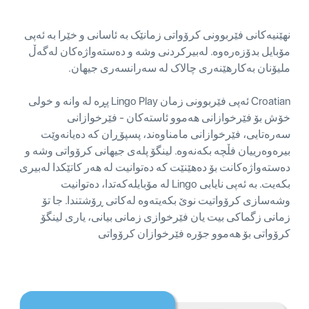
نهێنیەکانی فێربوونی کرۆواتی زمانێک بە ئاسانی و خێرا بە ئەپی
مۆبایل بدۆزەرەوە. لەبیرکردنی وشە و دەستەواژەکان لەگەڵ
ملیۆنان بەکارهێنەری چالاک لە سەرانسەری جیهان.
Croatian ئەپی فێربوونی زمان Lingo Play پڕە لە وانە و خولی
خۆش بۆ فێرخوازانی هەموو ئاستەکان - فێرخوازانی
سەرەتایی، فێرخوازانی مامناوەند، پسپۆڕان کە دەیانەوێت
بیرەوەرییان فڵچە بکەنەوە. لینگۆ پلەی جیهانی کرۆواتی وشە و
دەستەواژەکانت بۆ دەهێنێت کە دەتوانیت لە هەر کاتێکدا لەبیری
بکەیت. بە ئەپی نایابی Lingo لە مۆبایلەکەتدا، دەتوانیت
وشەسازی کرۆواتیت نوێ بکەیتەوە لەکاتی ڕۆشتندا. جا تۆ
زمانی زگماکی بیت یان فێرخوازی زمانی بیانی، یاری لینگۆ
کرۆواتی بۆ هەموو جۆرە فێرخوازان کرۆواتی