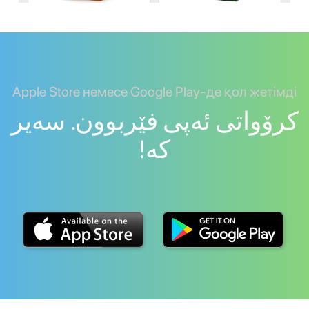
Apple Store немесе Google Play-де қол жетімді
کرۆواتی ئەپی فێربوون. سەیر
کە!