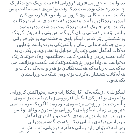
دەتوانیت بە خۆڕایی فێری کرۆواتی obil بیت. وەک خوێندکارێک
چەند دەرفەتێک بۆ دەست دەکەوێت بۆ ئەوەی دەستەکانت پیس
بکەیت بە بابەتەکانی نوێ کرۆواتی وانە و تاقیکردنەوەکان.
لیدەربۆردەکان ڕێگەت پێدەدەن کە تەحەدای بەرامبەرەکانت
بکەیت، هەر جارێک کە سەردەکەویت پاداشت دەدرێیتەوە.
پاڵنەر بۆ سەرکەوتنی زمان گرینگە، نەبوونی پاڵنەریش گرینگە
بۆ شکستی زۆر کەس. لینگۆ پلەی بەخشندەییە بۆ فێرخوازانی
زمان چونکە هاندانی زمان و پاڵنەرێکی بەردەوامت بۆ دابین
دەکات لەگەڵ ئەپی وێب یان مۆبایل بۆ ئەندرۆید. یاریکردن بە
کات بەسەربردن و پاڵنەرەکانت دەهێڵێتەوە. وەک خوێندکارێک
دەتوانیت بەدواداچوون بۆ پێشکەوتنەکانت بکەیت و بزانیت چی
دەکەیت. بەرنامەکە هەڵسەنگاندن بۆ هەر وانەیەک دەکات و
هەڵەکانت پێشنیار دەکرێت بۆ ئەوەی تێبگەیت و ڕاستیان
بکەیتەوە.
لینگۆ پلەی، ژینگەیەکی کارلێککارانە و سەرنجڕاکێش کرۆواتی
بۆ ئەوەی تۆ کێبڕکێ لەگەڵ فێربوونی زمان بکەیت بۆ ئەوەی
پاڵنەرت بێت و ڕۆحی بردنەوەی ناوەوەت ئاگر بکاتەوە. بە ئەپی
فێربوونی زمان لینگۆ پلەی کرۆواتی بۆ ئەندرۆید و ئای ئۆ ئێس
یان وێب، دەتوانیت پەیوەندی بکەیت و ڕکابەری لەگەڵ
یاریزانانی دیکەی وڵاتانی دیکە بکەیت. گەشەپێدەرانی
بەرنامەکە پێیان وایە زمانی هەڵەیە کرۆواتی، ئەمەش بە