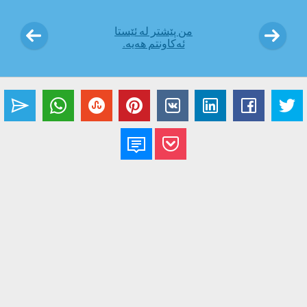
من پێشتر لە ئێستا
ئەکاونتم هەیە.