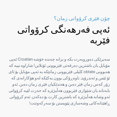
چۆن فێری کرۆواتی زمان؟
ئەپی فەرهەنگی کرۆواتی
فێربە
سەیرێکی دەوروبەرت بکە و بزانە چەندە خۆشە Croatian ئەپی
مۆبایل یان باشترین دەرفەتی فێربوونی ئۆنلاین! شاراوە نییە کە
هەبوونی obtate کلیلی فێربوونی زمانێکە بە ئەپی مۆبایل بۆ ئای
ئۆ ئێس و ئەندرۆید. ناوەڕۆکی بوون یەکێکە لەو هۆکارانەی کە
زۆر کەس زمان فێر دەبن و هەندێکیان فێری زمان دەبن. ئەو
بابەتانە یان شێوازی فێربوون هەڵبژێرە کە حەزت لێیە کرۆواتی
ئەو وشانە هەڵبژێرە کە باشترین کارت بۆ دەکەن. ئەم کرۆواتی
ڕاهێنانەکانی وشەسازی پێویستن بۆ سەرکەوتنت!