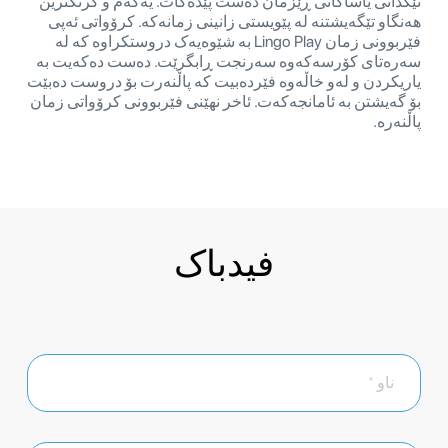
تێکدانی یاساکانی ڕێزمان دەست پێدەکات. یەکەم و گرنگترین
هەنگاو تێگەیشتنە لە پێویستی زانینی زمانەکە. کرۆواتی ئەپی
فێربوونی زمان Lingo Play بە شێوەیەک دروستکراوە کە لە
سەرەتای کۆرسەکەوە سەرنجت ڕابگرێت. دەست دەکەیت بە
یاریکردن و لەو خاڵەوە فێردەبیت کە پاڵنەرت بۆ دروست دەبێت
بۆ گەیشتن بە ئامانجەکەت. ئاخر نهێنی فێربوونی کرۆواتی زمان
پاڵنەرە.
فیدباک