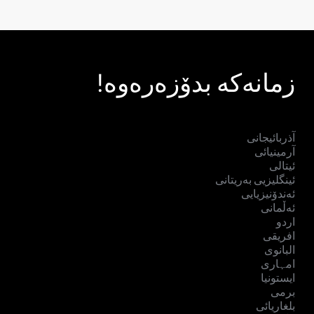
زمانەکە بدۆزەرەوە!
آذربائیجانی
آرمینیائی
ئیتالی
ئینگلیزیی بەریتانی
ئەندۆنیزیایی
ئەڵمانی
اردو
افریقی
البانوی
امہاری
ایستونیا
برمی
بلغاریائی