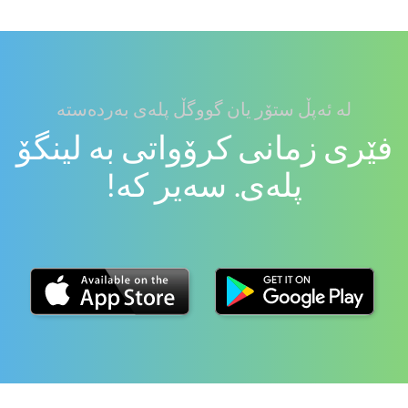
لە ئەپڵ ستۆر یان گووگڵ پلەی بەردەستە
فێری زمانی کرۆواتی بە لینگۆ
پلەی. سەیر کە!