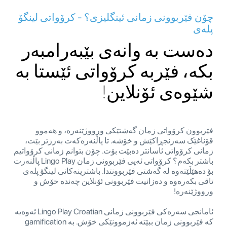
چۆن فێربوونی زمانی ئینگلیزی؟ - کرۆواتی لینگۆ
پلەی
دەست بە وانەی بێبەرامبەر
بکە، فێربە کرۆواتی ئێستا بە
شێوەی ئۆنلاین!
فێربوون کرۆواتی زمان گەشتێکی ورووژێنەرە، و هەموو
قۆناغێک سەرنجڕاکێش و خۆشە. تا پاڵنەرەکەت بەرزتر بێت،
زمانی کرۆواتی ئاسانتر دەبێت بۆت. چۆن بتوانم زمانی کرۆواتیم
باشتر بکەم؟ کرۆواتی ئەپی فێربوونی زمان Lingo Play پاڵنەرت
بۆ دەهێڵێتەوە لە گەشتی فێربوونتدا. باشترینەکانی لینگۆ پلەی
تاقی بکەرەوە و دەزانیت فێربوونی ئۆنلاین چەندە خۆش و
ورووژێنەرە!
ئامانجی سەرەکی فێربوونی زمانی Lingo Play Croatian ئەوەیە
کە فێربوونی زمان ببێتە ئەزموونێکی خۆش. بە gamification