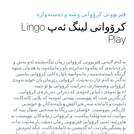
فێربوونی کرۆواتی وشە و دەستەواژە
کرۆواتی لینگ ئەپ Lingo
Play
یەکەم لایەنی فێربوونی کرۆواتی زمان تێگەیشتنە لەو بەش و
پارچەیانەی کە پێکەوە دەخرێنە ناو زمانێکەوە. بە هەمان شێوە
گرنگە تایبەتمەندییە زمانەوانییە ناوازەکانی کرۆواتی بناسین.
ئەگەر یەکەم جارت نەبێت، کرۆواتی ڕێزمان یان خوێندنەوەی
کرۆواتی وشەسازی، دەزانیت کرۆواتی بۆ تۆ چییە.
/> بۆ ئەوەی دڵنیابن لەوەی کە دەزانن دەربارەی کرۆواتی،
گرنگترین شت کە پێویستت پێیەتی ئەوەیە کە پلانی کاتەکانت
دابنێیت و ئامانجە سەرنجڕاکێش و تایبەتەکان بۆ خوێندنی
کاریگەر بنووسیت. خۆشکردنی ڕێگا بە سەختی شتێک نییە کە
بتوانیت لە شەوێکدا بیکەیت، و کرۆواتی زمانەکان. پێویستت بە
هاوڕێیە، ئەپی کرۆواتی فێربوونی زمان دەبێت یارمەتیت بدات
بۆ پشتگیریکردنت لە گەیشتن بە ئامانجەکانت. جگە لەوەش
پێویستە پێکهاتەیەکی سادەت بۆ دابین بکات کە یارمەتیت بدات