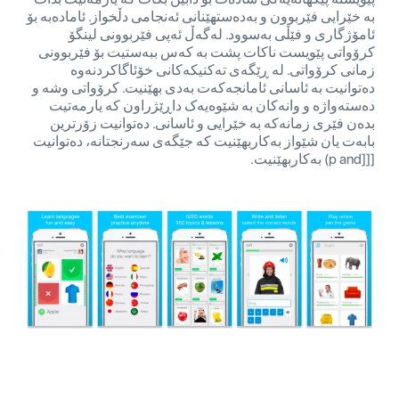
بە خێرایی فێربوون و بەدەستهێنانی ئەنجامی دڵخواز. ئامادەبە بۆ
ئامۆژگاری و فێڵی بەسوود. لەگەڵ ئەپی فێربوونی لینگۆ
کرۆواتی پێویست ناکات پشت بە کەس ببەستیت بۆ فێربوونی
زمانی کرۆواتی. لە ڕێگەی تەکنیکەکانی خۆئاگاکردنەوە
دەتوانیت بە ئاسانی ئامانجەکەت بەدی بهێنیت. کرۆواتی وشە و
دەستەواژە و وانەکان بە شێوەیەک داڕێژراون کە یارمەتیت
بدەن فێری زمانەکە بە خێرایی و ئاسانی. دەتوانیت زۆرترین
بابەت یان شێواز بەکاربهێنیت کە جێگەی سەرنجتانە، دەتوانیت
[[[p and) بەکاربهێنیت.