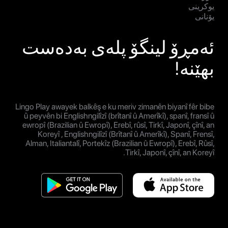
یوکرینی
یۆنانی
ئەمڕۆ لینگۆ پلەی بەدەست
بهێنە!
Lingo Play awayek balkêş e ku meriv zimanên biyanî fêr bibe
û peyvên bi Englishngilîzî (brîtanî û Amerîkî), spanî, fransî û
ewropî (Brazilian û Ewropî), Erebî, rûsî, Tirkî, Japonî, çînî, an
Koreyî , Englishngilîzî (Brîtanî û Amerîkî), Spanî, Frensî,
Alman, Italiantalî, Portekîz (Brazilian û Ewropî), Erebî, Rûsî,
Tirkî, Japonî, çînî, an Koreyî.