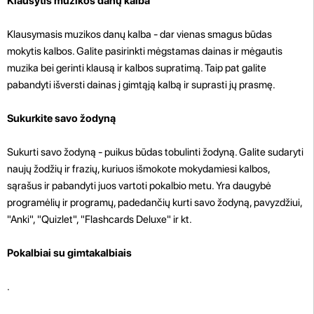
Klausytis muzikos danų kalba
Klausymasis muzikos danų kalba - dar vienas smagus būdas
mokytis kalbos. Galite pasirinkti mėgstamas dainas ir mėgautis
muzika bei gerinti klausą ir kalbos supratimą. Taip pat galite
pabandyti išversti dainas į gimtąją kalbą ir suprasti jų prasmę.
Sukurkite savo žodyną
Sukurti savo žodyną - puikus būdas tobulinti žodyną. Galite sudaryti
naujų žodžių ir frazių, kuriuos išmokote mokydamiesi kalbos,
sąrašus ir pabandyti juos vartoti pokalbio metu. Yra daugybė
programėlių ir programų, padedančių kurti savo žodyną, pavyzdžiui,
"Anki", "Quizlet", "Flashcards Deluxe" ir kt.
Pokalbiai su gimtakalbiais
.