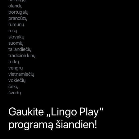
olandų
portugalų
prancūzų
rumunų
rusų
slovakų
suomių
tailandiečių
tradicinė kinų
turkų
vengrų
vietnamiečių
vokiečių
čekų
švedų
Gaukite „Lingo Play“
programą šiandien!