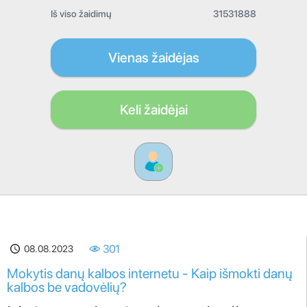
Iš viso žaidimų
31531888
Vienas žaidėjas
Keli žaidėjai
08.08.2023
301
Mokytis danų kalbos internetu - Kaip išmokti danų
kalbos be vadovėlių?