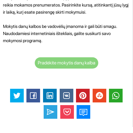
reikia mokamos prenumeratos. Pasirinkite kursą, atitinkantį jūsų lygį
ir laiką, kurį esate pasirengę skirti mokymuisi.
Mokytis danų kalbos be vadovėlių įmanoma ir gali būti smagu.
Naudodamiesi internetiniais ištekliais, galite susikurti savo
mokymosi programą.
Pradėkite mokytis danų kalba