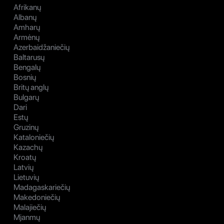
Afrikanų
Albanų
Amharų
Armėnų
Azerbaidžaniečių
Baltarusų
Bengalų
Bosnių
Britų anglų
Bulgarų
Dari
Estų
Gruzinų
Kataloniečių
Kazachų
Kroatų
Latvių
Lietuvių
Madagaskariečių
Makedoniečių
Malajiečių
Mjanmų