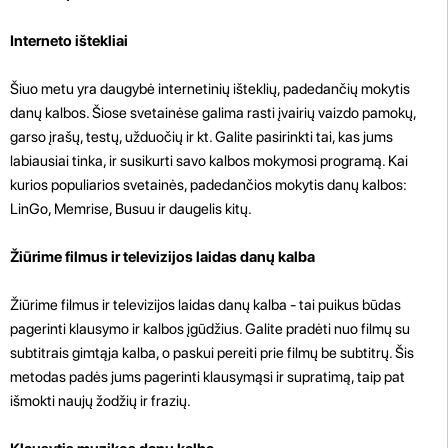
Interneto ištekliai
Šiuo metu yra daugybė internetinių išteklių, padedančių mokytis
danų kalbos. Šiose svetainėse galima rasti įvairių vaizdo pamokų,
garso įrašų, testų, užduočių ir kt. Galite pasirinkti tai, kas jums
labiausiai tinka, ir susikurti savo kalbos mokymosi programą. Kai
kurios populiarios svetainės, padedančios mokytis danų kalbos:
LinGo, Memrise, Busuu ir daugelis kitų.
Žiūrime filmus ir televizijos laidas danų kalba
Žiūrime filmus ir televizijos laidas danų kalba - tai puikus būdas
pagerinti klausymo ir kalbos įgūdžius. Galite pradėti nuo filmų su
subtitrais gimtąja kalba, o paskui pereiti prie filmų be subtitrų. Šis
metodas padės jums pagerinti klausymąsi ir supratimą, taip pat
išmokti naujų žodžių ir frazių.