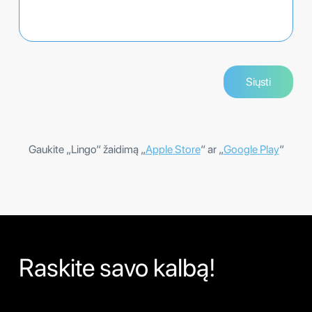
Gaukite „Lingo“ žaidimą „
Apple Store
“ ar „
Google Play
“
Raskite savo kalbą!