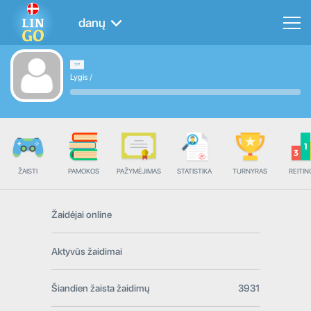
danų
Lygis
/
ŽAISTI
PAMOKOS
PAŽYMĖJIMAS
STATISTIKA
TURNYRAS
REITIN
Žaidėjai online
Aktyvūs žaidimai
Šiandien žaista žaidimų
3931