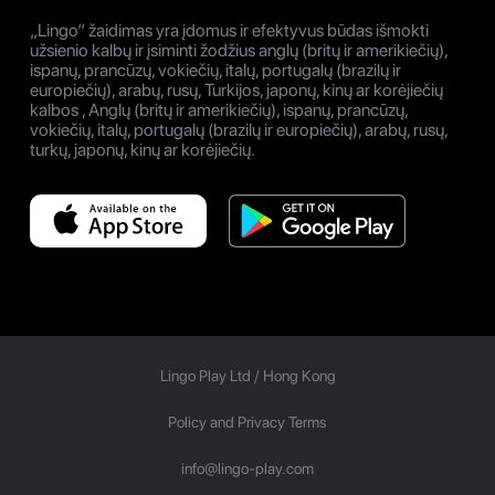
„Lingo“ žaidimas yra įdomus ir efektyvus būdas išmokti
užsienio kalbų ir įsiminti žodžius anglų (britų ir amerikiečių),
ispanų, prancūzų, vokiečių, italų, portugalų (brazilų ir
europiečių), arabų, rusų, Turkijos, japonų, kinų ar korėjiečių
kalbos , Anglų (britų ir amerikiečių), ispanų, prancūzų,
vokiečių, italų, portugalų (brazilų ir europiečių), arabų, rusų,
turkų, japonų, kinų ar korėjiečių.
Lingo Play Ltd /
Hong Kong
Policy and Privacy Terms
info@lingo-play.com