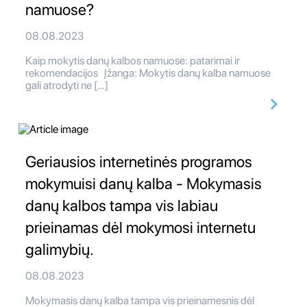
namuose?
08.08.2023
Kaip mokytis danų kalbos namuose: patarimai ir
rekomendacijos Įžanga: Mokytis danų kalba namuose
gali atrodyti ne […]
Geriausios internetinės programos
mokymuisi danų kalba - Mokymasis
danų kalbos tampa vis labiau
prieinamas dėl mokymosi internetu
galimybių.
08.08.2023
Mokymasis danų kalba tampa vis prieinamesnis dėl