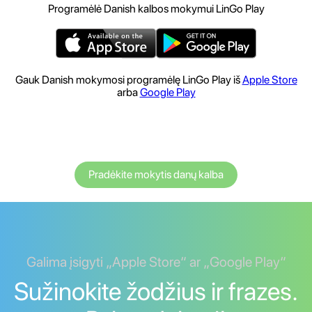
Programėlė Danish kalbos mokymui LinGo Play
Gauk Danish mokymosi programėlę LinGo Play iš
Apple Store
arba
Google Play
Pradėkite mokytis danų kalba
Galima įsigyti „Apple Store“ ar „Google Play“
Sužinokite žodžius ir frazes.