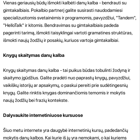
Vienas geriausių būdų išmokti kalbėti danų kalba - bendrauti su
gimtakalbiais. Pokalbio partnerį galite susirasti naudodamiesi
specializuotomis svetainėmis ir programomis, pavyzdžiui, "Tandem",
"HelloTalk" ir kitomis. Bendravimas su gimtakalbiais padeda
pagerinti tarimą, išmokti taisyklingai vartoti gramatines struktūras,
išmokti naujų žodžių ir posakių, kuriuos vartoja gimtakalbiai.
Knygų skaitymas danų kalba
Knygų skaitymas danų kalba - tai puikus būdas tobulinti žodyną ir
skaitymo įgūdžius. Galite pradėti nuo paprastų knygų, pavyzdžiui,
vaikiškų istorijų ar apsakymų, o paskui pereiti prie sudėtingesnių
knygų. Galite rinktis knygas dominančiomis temomis ir mokytis
naujų žodžių bei frazių kontekste.
Dalyvaukite internetiniuose kursuose
Šiuo metu internete yra daugybė internetinių kursų, padedančių
mokytis danų kalbos. Kai kurie iš jų yra nemokami, o kai kuriems