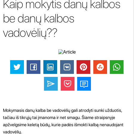
Kaip mokytis danų kalbos
be danų kalbos
vadovėlių??
Mokymasis danų kalba be vadovėlių gali atrodyti sunki užduotis,
tačiau iš tikrųjų tai įmanoma ir net smagu. Šiame straipsnyje
apžvelgsime keletą būdų, kurie padės išmokti kalbą nenaudojant
vadovėlių.