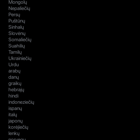
Mongolų
Nepaliečių
Persų
Puštūnų
Sinhalų
Slovėnų
Somaliečių
Suahilių
Tamilų
Ukrainiečių
Urdu
arabų
danų
graikų
hebrajų
hindi
indoneziečių
ispanų
italų
japonų
korėjiečių
lenkų
norvegų