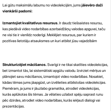
Lai gūtu maksimālu labumu no videolekcijām, jums
jāievēro daži
vienkārši padomi:
Izmantojiet kvalitatīvus resursus.
Ir daudz tiešsaistes resursu,
kas piedāvā video nodarbības azerbaidžāņų valodas apguvei, taču
ne visi tie ir vienlīdz noderīgi. Meklējiet resursus, par kuriem ir
pozitīvas lietotāju atsauksmes un kuri atbilst jūsu vajadzībām
Strukturizējiet mācīšanos.
Svarīgi ir ne tikai skatīties videolekcijas,
bet izmantot tās, lai sistemātiski apgūtu valodu. Izvirziet mērķus un
plānojiet savu mācīšanos, izmantojot video nodarbības. Nosakiet,
kādas tēmas jums jāapgūst, un izvēlieties atbilstošas videolekcijas.
Piemēram, ja jums ir jāuzlabo gramatika, atrodiet videolekcijas,
kurās aplūkotas šīs tēmas. Ja vēlaties uzlabot spēju saprast runu
pēc dzirdes, atrodiet video nodarbības, kurās iekļauti dialogi vai
prezentācijas.