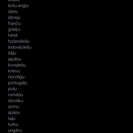
britu angļu
dāņu
ebreju
franču
grieķu
hindi
holandiešu
indonēziešu
itāļu
japāņu
korejiešu
krievu
norvēģu
portugāļu
poļu
rumāņu
slovāku
somu
spāņu
taju
turku
ungāru