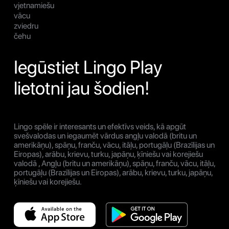
vjetnamiešu
vācu
zviedru
čehu
Iegūstiet Lingo Play
lietotni jau šodien!
Lingo spēle ir interesants un efektīvs veids, kā apgūt
svešvalodas un iegaumēt vārdus angļu valodā (britu un
amerikāņu), spāņu, franču, vācu, itāļu, portugāļu (Brazīlijas un
Eiropas), arābu, krievu, turku, japāņu, ķīniešu vai korejiešu
valodā , Angļu (britu un amerikāņu), spāņu, franču, vācu, itāļu,
portugāļu (Brazīlijas un Eiropas), arābu, krievu, turku, japāņu,
ķīniešu vai korejiešu.