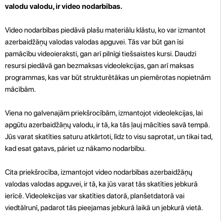
valodu valodu, ir video nodarbības.
Video nodarbības piedāvā plašu materiālu klāstu, ko var izmantot
azerbaidžāņų valodas valodas apguvei. Tās var būt gan īsi
pamācību videoieraksti, gan arī pilnīgi tiešsaistes kursi. Daudzi
resursi piedāvā gan bezmaksas videolekcijas, gan arī maksas
programmas, kas var būt strukturētākas un piemērotas nopietnām
mācībām.
Viena no galvenajām priekšrocībām, izmantojot videolekcijas, lai
apgūtu azerbaidžāņų valodu, ir tā, ka tās ļauj mācīties savā tempā.
Jūs varat skatīties saturu atkārtoti, līdz to visu saprotat, un tikai tad,
kad esat gatavs, pāriet uz nākamo nodarbību.
Cita priekšrocība, izmantojot video nodarbības azerbaidžāņų
valodas valodas apguvei, ir tā, ka jūs varat tās skatīties jebkurā
ierīcē. Videolekcijas var skatīties datorā, planšetdatorā vai
viedtālrunī, padarot tās pieejamas jebkurā laikā un jebkurā vietā.