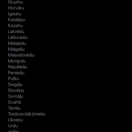
Gruzīnu
Horvātu
Igauņu
Katalāņu
Kazahu
Latviešu
Lietuviešu
Malajiešu
Malgašu
Maķedoniešu
Mongoļu
Nepāliešu
Persiešu
Puštu
Singāļu
Slovēņu
Somāļu
Svahili
Tamilu
Tradicionālā ķīniešu
Ukraiņu
Urdu
arābu