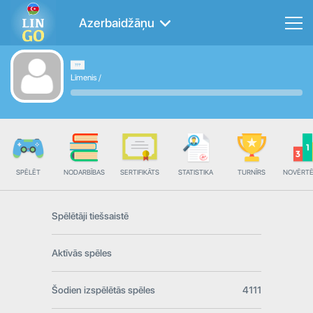
Azerbaidžāņu
Līmenis
/
SPĒLĒT
NODARBĪBAS
SERTIFIKĀTS
STATISTIKA
TURNĪRS
NOVĒRT
Spēlētāji tiešsaistē
Aktīvās spēles
Šodien izspēlētās spēles
4111