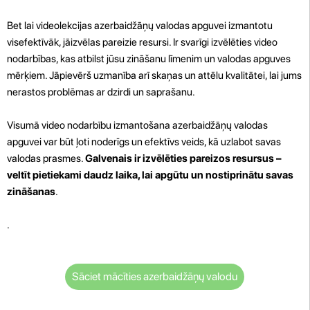
Bet lai videolekcijas azerbaidžāņų valodas apguvei izmantotu
visefektīvāk, jāizvēlas pareizie resursi. Ir svarīgi izvēlēties video
nodarbības, kas atbilst jūsu zināšanu līmenim un valodas apguves
mērķiem. Jāpievērš uzmanība arī skaņas un attēlu kvalitātei, lai jums
nerastos problēmas ar dzirdi un saprašanu.
Visumā video nodarbību izmantošana azerbaidžāņų valodas
apguvei var būt ļoti noderīgs un efektīvs veids, kā uzlabot savas
valodas prasmes.
Galvenais ir izvēlēties pareizos resursus –
veltīt pietiekami daudz laika, lai apgūtu un nostiprinātu savas
zināšanas
.
.
Sāciet mācīties azerbaidžāņų valodu