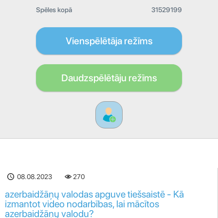
Spēles kopā
31529199
Vienspēlētāja režīms
Daudzspēlētāju režīms
08.08.2023
270
azerbaidžāņų valodas apguve tiešsaistē - Kā
izmantot video nodarbības, lai mācītos
azerbaidžāņų valodu?