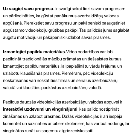
Uzraugiet savu progresu.
Ir svarīgi sekot līdzi savam progresam
un pārliecināties, ka gūstat panākumus azerbaidžāņų valodas
apgūšanā. Pierakstiet savu progresu un pakāpeniski paaugstiniet
apgūstamo videolekciju grūtības pakāpi. Tas palīdzēs jums saglabāt
augstu motivāciju un pakāpeniski uzlabot savas prasmes.
Izmantojiet papildu materiālus.
Video nodarbības var labi
papildināt tradicionālās mācību grāmatas un tiešsaistes kursus.
Izmantojiet papildu materiālus, lai paplašinātu vārdu krājumu un
uzlabotu klausīšanās prasmes. Piemēram, pēc videolekciju
noskatīšanās vari noskatīties filmas un seriālus azerbaidžāņų
valodā vai klausīties podkāstus azerbaidžāņų valodā.
Papildus daudzās videolekcijās azerbaidžāņų valodas apguvei ir
interaktīvi uzdevumi un vingrinājumi
, kas palīdz nostiprināt
zināšanas un uzlabot prasmes. Dažās videolekcijās ir arī iespēja
komentēt un sazināties ar citiem skolēniem, kas var būt noderīgi, lai
vingrinātos runāt un saņemtu atgriezenisko saiti.