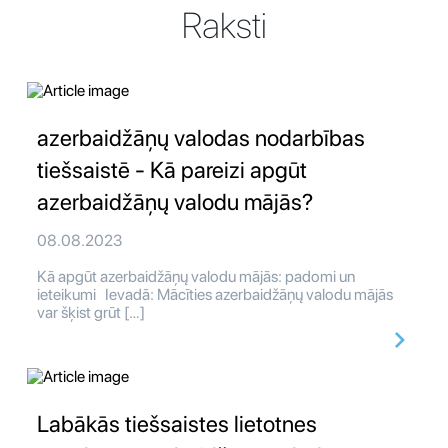
Raksti
azerbaidžāņų valodas nodarbības
tiešsaistē - Kā pareizi apgūt
azerbaidžāņų valodu mājās?
08.08.2023
Kā apgūt azerbaidžāņų valodu mājās: padomi un
ieteikumi Ievadā: Mācīties azerbaidžāņų valodu mājās
var šķist grūt […]
Labākās tiešsaistes lietotnes