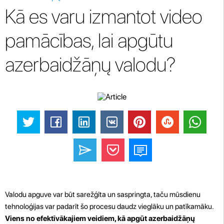
Kā es varu izmantot video
pamācības, lai apgūtu
azerbaidžāņų valodu?
Valodu apguve var būt sarežģīta un saspringta, taču mūsdienu
tehnoloģijas var padarīt šo procesu daudz vieglāku un patīkamāku.
Viens no efektīvākajiem veidiem, kā apgūt azerbaidžāņų