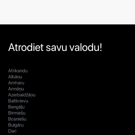
Atrodiet savu valodu!
Afrikandu
Albāņu
Amharu
Armēņu
Azerbaidžāņu
Baltkrievu
Bengāļu
Birmiešu
Bosniešu
Bulgāru
Dari