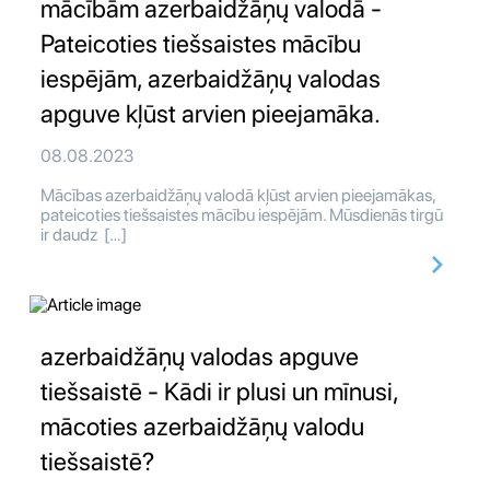
mācībām azerbaidžāņų valodā -
Pateicoties tiešsaistes mācību
iespējām, azerbaidžāņų valodas
apguve kļūst arvien pieejamāka.
08.08.2023
Mācības azerbaidžāņų valodā kļūst arvien pieejamākas,
pateicoties tiešsaistes mācību iespējām. Mūsdienās tirgū
ir daudz […]
azerbaidžāņų valodas apguve
tiešsaistē - Kādi ir plusi un mīnusi,
mācoties azerbaidžāņų valodu
tiešsaistē?