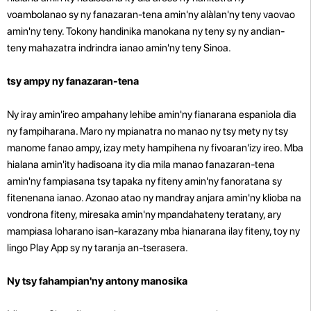
voambolanao sy ny fanazaran-tena amin'ny alàlan'ny teny vaovao
amin'ny teny. Tokony handinika manokana ny teny sy ny andian-
teny mahazatra indrindra ianao amin'ny teny Sinoa.
tsy ampy ny fanazaran-tena
Ny iray amin'ireo ampahany lehibe amin'ny fianarana espaniola dia
ny fampiharana. Maro ny mpianatra no manao ny tsy mety ny tsy
manome fanao ampy, izay mety hampihena ny fivoaran'izy ireo. Mba
hialana amin'ity hadisoana ity dia mila manao fanazaran-tena
amin'ny fampiasana tsy tapaka ny fiteny amin'ny fanoratana sy
fitenenana ianao. Azonao atao ny mandray anjara amin'ny klioba na
vondrona fiteny, miresaka amin'ny mpandahateny teratany, ary
mampiasa loharano isan-karazany mba hianarana ilay fiteny, toy ny
lingo Play App sy ny taranja an-tserasera.
Ny tsy fahampian'ny antony manosika