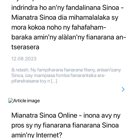
indrindra ho an'ny fandalinana Sinoa -
Mianatra Sinoa dia mihamalalaka sy
mora kokoa noho ny fahafaham-
baraka amin'ny alàlan'ny fianarana an-
tserasera
12.08.2023
& ndash; Ny fampiharana fianarana fiteny, anisan'izany
Sinoa, izay mampiasa fomba fianarantsika ara-
pifandraisana toy n […]
Mianatra Sinoa Online - inona avy ny
pros sy ny fianarana fianarana Sinoa
amin'ny Internet?