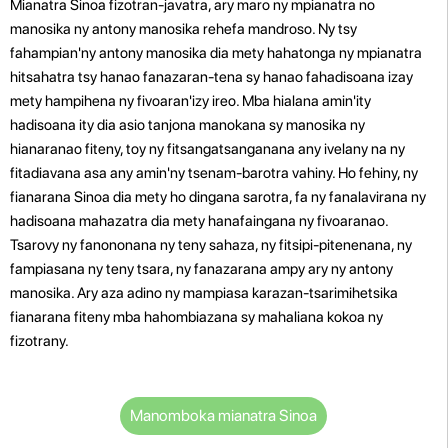
Mianatra Sinoa fizotran-javatra, ary maro ny mpianatra no
manosika ny antony manosika rehefa mandroso. Ny tsy
fahampian'ny antony manosika dia mety hahatonga ny mpianatra
hitsahatra tsy hanao fanazaran-tena sy hanao fahadisoana izay
mety hampihena ny fivoaran'izy ireo. Mba hialana amin'ity
hadisoana ity dia asio tanjona manokana sy manosika ny
hianaranao fiteny, toy ny fitsangatsanganana any ivelany na ny
fitadiavana asa any amin'ny tsenam-barotra vahiny.
Ho fehiny, ny
fianarana Sinoa dia mety ho dingana sarotra, fa ny fanalavirana ny
hadisoana mahazatra dia mety hanafaingana ny fivoaranao.
Tsarovy ny fanononana ny teny sahaza, ny fitsipi-pitenenana, ny
fampiasana ny teny tsara, ny fanazarana ampy ary ny antony
manosika. Ary aza adino ny mampiasa karazan-tsarimihetsika
fianarana fiteny mba hahombiazana sy mahaliana kokoa ny
fizotrany.
Manomboka mianatra Sinoa