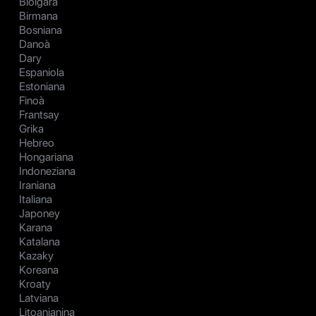
Biolgara
Birmana
Bosniana
Danoà
Dary
Espaniola
Estoniana
Finoà
Frantsay
Grika
Hebreo
Hongariana
Indoneziana
Iraniana
Italiana
Japoney
Karana
Katalana
Kazaky
Koreana
Kroaty
Latviana
Litoanianina