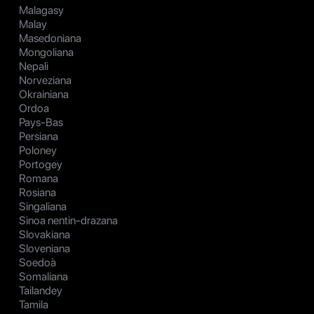
Malagasy
Malay
Masedoniana
Mongoliana
Nepali
Norveziana
Okrainiana
Ordoa
Pays-Bas
Persiana
Poloney
Portogey
Romana
Rosiana
Singaliana
Sinoa nentin-drazana
Slovakiana
Sloveniana
Soedoà
Somaliana
Tailandey
Tamila