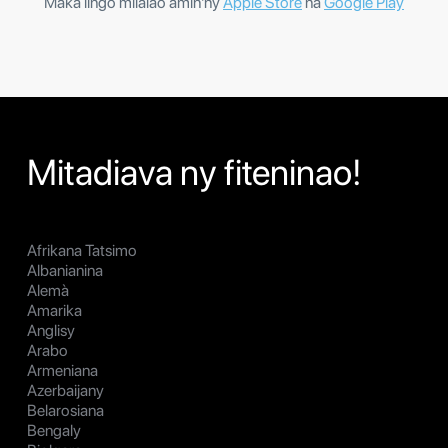
Makà lingo milalao amin'ny
Apple Store
na
Google Play
Mitadiava ny fiteninao!
Afrikana Tatsimo
Albanianina
Alemà
Amarika
Anglisy
Arabo
Armeniana
Azerbaijany
Belarosiana
Bengaly