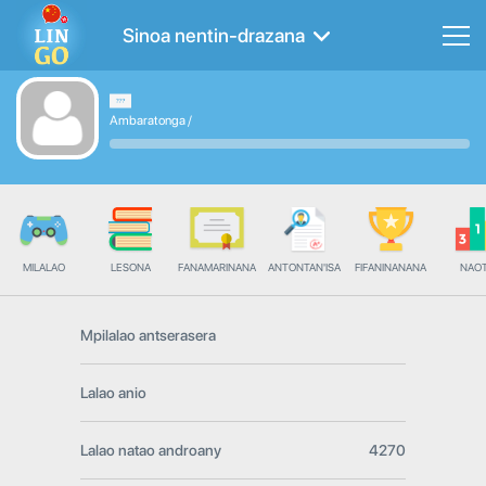
Sinoa nentin-drazana
Ambaratonga
/
MILALAO
LESONA
FANAMARINANA
ANTONTAN'ISA
FIFANINANANA
NAO
Mpilalao antserasera
Lalao anio
Lalao natao androany
4270