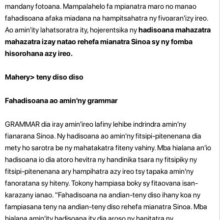
mandany fotoana. Mampalahelo fa mpianatra maro no manao
fahadisoana afaka miadana na hampitsahatra ny fivoaran'izy ireo.
Ao amin'ity lahatsoratra ity, hojerentsika ny
hadisoana mahazatra
mahazatra
izay natao rehefa mianatra Sinoa sy ny fomba
hisorohana azy ireo.
Mahery> teny diso diso
Fahadisoana ao amin'ny grammar
GRAMMAR dia iray amin'ireo lafiny lehibe indrindra amin'ny
fianarana Sinoa. Ny hadisoana ao amin'ny fitsipi-pitenenana dia
mety ho sarotra be ny mahatakatra fiteny vahiny. Mba hialana an'io
hadisoana io dia atoro hevitra ny handinika tsara ny fitsipiky ny
fitsipi-pitenenana ary hampihatra azy ireo tsy tapaka amin'ny
fanoratana sy hiteny. Tokony hampiasa boky sy fitaovana isan-
karazany ianao. "Fahadisoana na andian-teny diso ihany koa ny
fampiasana teny na andian-teny diso rehefa mianatra Sinoa. Mba
hialana amin'ity hadisoana ity dia aroso ny hanitatra ny