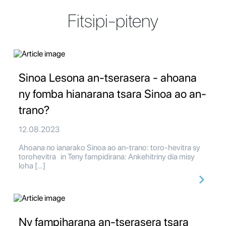
Fitsipi-piteny
Sinoa Lesona an-tserasera - ahoana
ny fomba hianarana tsara Sinoa ao an-
trano?
12.08.2023
Ahoana no ianarako Sinoa ao an-trano: toro-hevitra sy
torohevitra in Teny fampidirana: Ankehitriny dia misy
loha […]
Ny fampiharana an-tserasera tsara