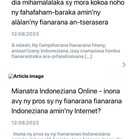
dia mihamalalaka sy mora kokoa noho
ny fahafaham-baraka amin'ny
alàlan'ny fianarana an-tserasera
12.08.2023
& ndash; Ny fampiharana fianarana fiteny,
anisan'izany Indoneziana, izay mampiasa fomba
fianarantsika ara-pifandraisana […]
Mianatra Indoneziana Online - inona
avy ny pros sy ny fianarana fianarana
Indoneziana amin'ny Internet?
12.08.2023
inona ny pros sy ny fianaranao Indoneziana