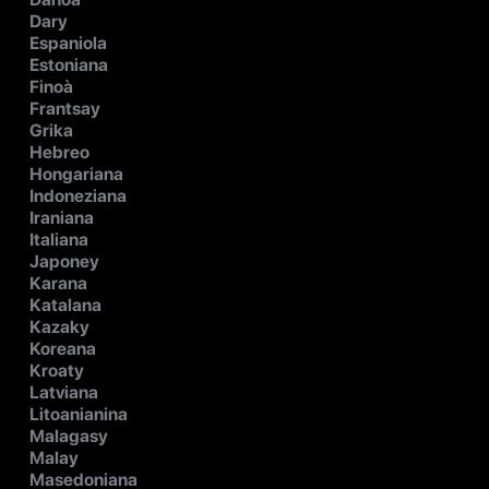
Dary
Espaniola
Estoniana
Finoà
Frantsay
Grika
Hebreo
Hongariana
Indoneziana
Iraniana
Italiana
Japoney
Karana
Katalana
Kazaky
Koreana
Kroaty
Latviana
Litoanianina
Malagasy
Malay
Masedoniana