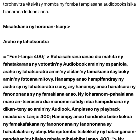
torohevitra vitsivitsy momba ny fomba fampiasana audiobooks isika
hianarana Indoneziana.
Misafidiana ny horonan-tsary >
Araho ny lahatsoratra
= "Font-lanja: 400;"> Raha sahirana ianao dia mahita ny
fahatakarana ny votoatin'ny Audiobook amin'ny espaniola,
araho ny lahatsoratra amin'ny alàlan'ny famakiana ilay boky
amin'ny fotoana mitovy. Hanampy anao hampifandray ny
audio sy ny lahatsoratra izany, ary hanampy anao hanatsara ny
fanononana sy ny famakiana anao. Ny loharanom-pahalalana
maro an-tserasera dia manome safidy mba hampidinana ny
dikan-teny ao amin'ny Audiook.
Ampiasao ny playback
miadana
< Lanja: 400; Hanampy anao handinika bebe kokoa
ny famakafakana ny fanononana ny fanononana sy
hahatakatra ny atiny. Mampitombo tsikelikely ny hafainganam-
pandehan'ny hilalao rehefa mihalehibe ianao. 400; "> Ny