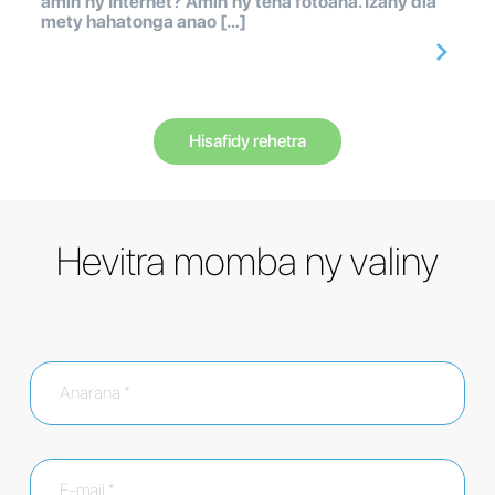
amin'ny Internet? Amin'ny tena fotoana. Izany dia
mety hahatonga anao […]
Hisafidy rehetra
Hevitra momba ny valiny