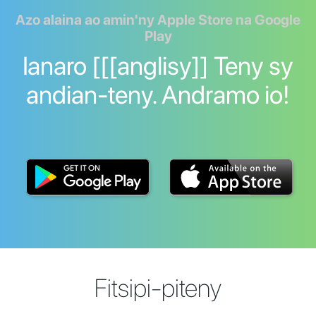
Azo alaina ao amin'ny Apple Store na Google
Play
Ianaro [[[anglisy]] Teny sy
andian-teny. Andramo io!
Fitsipi-piteny