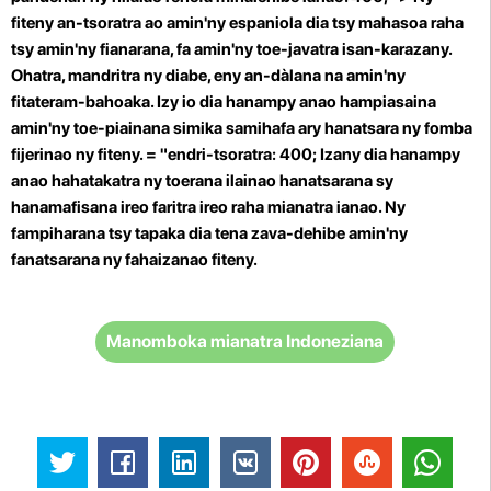
fiteny an-tsoratra ao amin'ny espaniola dia tsy mahasoa raha
tsy amin'ny fianarana, fa amin'ny toe-javatra isan-karazany.
Ohatra, mandritra ny diabe, eny an-dàlana na amin'ny
fitateram-bahoaka. Izy io dia hanampy anao hampiasaina
amin'ny toe-piainana simika samihafa ary hanatsara ny fomba
fijerinao ny fiteny. = "endri-tsoratra: 400; Izany dia hanampy
anao hahatakatra ny toerana ilainao hanatsarana sy
hanamafisana ireo faritra ireo raha mianatra ianao.
Ny
fampiharana tsy tapaka dia tena zava-dehibe amin'ny
fanatsarana ny fahaizanao fiteny.
Manomboka mianatra Indoneziana