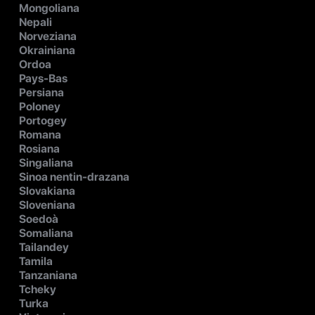
Mongoliana
Nepali
Norveziana
Okrainiana
Ordoa
Pays-Bas
Persiana
Poloney
Portogey
Romana
Rosiana
Singaliana
Sinoa nentin-drazana
Slovakiana
Sloveniana
Soedoà
Somaliana
Tailandey
Tamila
Tanzaniana
Tcheky
Turka