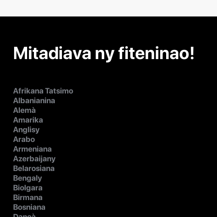
Mitadiava ny fiteninao!
Afrikana Tatsimo
Albanianina
Alemà
Amarika
Anglisy
Arabo
Armeniana
Azerbaijany
Belarosiana
Bengaly
Biolgara
Birmana
Bosniana
Danoà