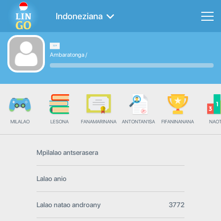
Indoneziana
Ambaratonga
/
MILALAO
LESONA
FANAMARINANA
ANTONTAN'ISA
FIFANINANANA
NAO
Mpilalao antserasera
Lalao anio
Lalao natao androany
3772