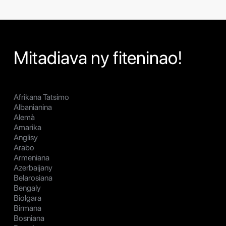
Mitadiava ny fiteninao!
Afrikana Tatsimo
Albanianina
Alemà
Amarika
Anglisy
Arabo
Armeniana
Azerbaijany
Belarosiana
Bengaly
Biolgara
Birmana
Bosniana