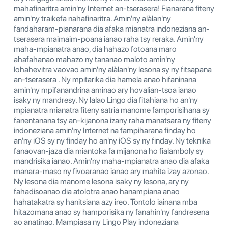
mahafinaritra amin'ny Internet an-tserasera! Fianarana fiteny
amin'ny traikefa nahafinaritra. Amin'ny alàlan'ny
fandaharam-pianarana dia afaka mianatra indoneziana an-
tserasera maimaim-poana ianao raha tsy reraka. Amin'ny
maha-mpianatra anao, dia hahazo fotoana maro
ahafahanao mahazo ny tananao maloto amin'ny
lohahevitra vaovao amin'ny alàlan'ny lesona sy ny fitsapana
an-tserasera . Ny mpitarika dia hamela anao hifaninana
amin'ny mpifanandrina aminao ary hovalian-tsoa ianao
isaky ny mandresy. Ny lalao Lingo dia fitahiana ho an'ny
mpianatra mianatra fiteny satria manome famporisihana sy
fanentanana tsy an-kijanona izany raha manatsara ny fiteny
indoneziana amin'ny Internet na fampiharana finday ho
an'ny iOS sy ny finday ho an'ny iOS sy ny finday. Ny teknika
fanaovan-jaza dia miantoka fa mijanona ho fialamboly sy
mandrisika ianao. Amin'ny maha-mpianatra anao dia afaka
manara-maso ny fivoaranao ianao ary mahita izay azonao.
Ny lesona dia manome lesona isaky ny lesona, ary ny
fahadisoanao dia atolotra anao hanampiana anao
hahatakatra sy hanitsiana azy ireo. Tontolo iainana mba
hitazomana anao sy hamporisika ny fanahin'ny fandresena
ao anatinao. Mampiasa ny Lingo Play indoneziana