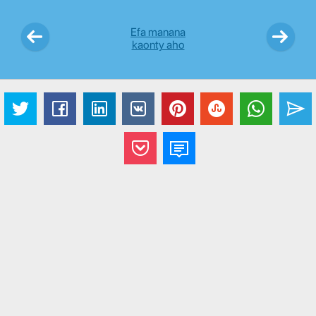
Efa manana
kaonty aho