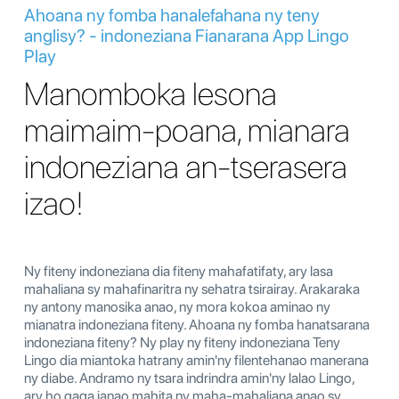
Ahoana ny fomba hanalefahana ny teny
anglisy? - indoneziana Fianarana App Lingo
Play
Manomboka lesona
maimaim-poana, mianara
indoneziana an-tserasera
izao!
Ny fiteny indoneziana dia fiteny mahafatifaty, ary lasa
mahaliana sy mahafinaritra ny sehatra tsirairay. Arakaraka
ny antony manosika anao, ny mora kokoa aminao ny
mianatra indoneziana fiteny. Ahoana ny fomba hanatsarana
indoneziana fiteny? Ny play ny fiteny indoneziana Teny
Lingo dia miantoka hatrany amin'ny filentehanao manerana
ny diabe. Andramo ny tsara indrindra amin'ny lalao Lingo,
ary ho gaga ianao mahita ny maha-mahaliana anao sy