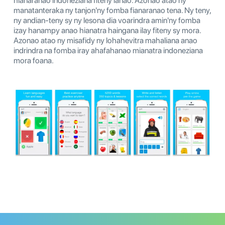
hianaranao indoneziana fiteny ianao. Azonao atao ny
manatanteraka ny tanjon'ny fomba fianaranao tena. Ny teny,
ny andian-teny sy ny lesona dia voarindra amin'ny fomba
izay hanampy anao hianatra haingana ilay fiteny sy mora.
Azonao atao ny misafidy ny lohahevitra mahaliana anao
indrindra na fomba iray ahafahanao mianatra indoneziana
mora foana.