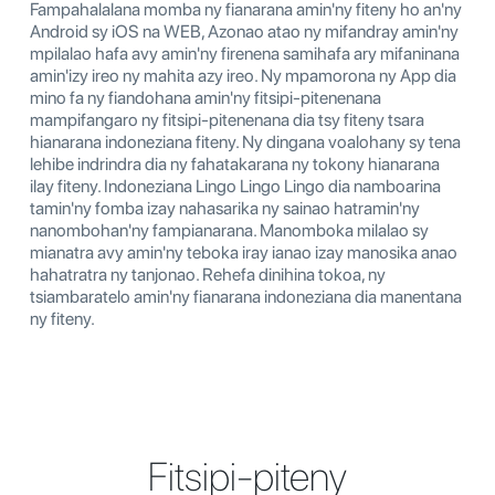
Fampahalalana momba ny fianarana amin'ny fiteny ho an'ny
Android sy iOS na WEB, Azonao atao ny mifandray amin'ny
mpilalao hafa avy amin'ny firenena samihafa ary mifaninana
amin'izy ireo ny mahita azy ireo. Ny mpamorona ny App dia
mino fa ny fiandohana amin'ny fitsipi-pitenenana
mampifangaro ny fitsipi-pitenenana dia tsy fiteny tsara
hianarana indoneziana fiteny. Ny dingana voalohany sy tena
lehibe indrindra dia ny fahatakarana ny tokony hianarana
ilay fiteny. Indoneziana Lingo Lingo Lingo dia namboarina
tamin'ny fomba izay nahasarika ny sainao hatramin'ny
nanombohan'ny fampianarana. Manomboka milalao sy
mianatra avy amin'ny teboka iray ianao izay manosika anao
hahatratra ny tanjonao. Rehefa dinihina tokoa, ny
tsiambaratelo amin'ny fianarana indoneziana dia manentana
ny fiteny.
Fitsipi-piteny