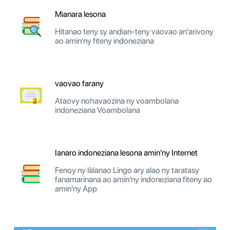
Mianara lesona
Hitanao teny sy andian-teny vaovao an'arivony
ao amin'ny fiteny indoneziana
vaovao farany
Ataovy nohavaozina ny voambolana
indoneziana Voambolana
Ianaro indoneziana lesona amin'ny Internet
Fenoy ny làlanao Lingo ary alao ny taratasy
fanamarinana ao amin'ny indoneziana fiteny ao
amin'ny App