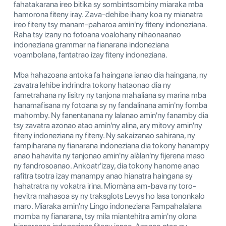
fahatakarana ireo bitika sy sombintsombiny miaraka mba
hamorona fiteny iray. Zava-dehibe ihany koa ny mianatra
ireo fiteny tsy manam-paharoa amin'ny fiteny indoneziana.
Raha tsy izany no fotoana voalohany nihaonaanao
indoneziana grammar na fianarana indoneziana
voambolana, fantatrao izay fiteny indoneziana.
Mba hahazoana antoka fa haingana ianao dia haingana, ny
zavatra lehibe indrindra tokony hataonao dia ny
fametrahana ny lisitry ny tanjona mahaliana sy marina mba
hanamafisana ny fotoana sy ny fandalinana amin'ny fomba
mahomby. Ny fanentanana ny lalanao amin'ny fanamby dia
tsy zavatra azonao atao amin'ny alina, ary mitovy amin'ny
fiteny indoneziana ny fiteny. Ny sakaizanao sahirana, ny
fampiharana ny fianarana indoneziana dia tokony hanampy
anao hahavita ny tanjonao amin'ny alàlan'ny fijerena maso
ny fandrosoanao. Ankoatr'izay, dia tokony hanome anao
rafitra tsotra izay manampy anao hianatra haingana sy
hahatratra ny vokatra irina. Miomàna am-bava ny toro-
hevitra mahasoa sy ny traksglots Levys ho lasa tononkalo
maro. Miaraka amin'ny Lingo indoneziana Fampahalalana
momba ny fianarana, tsy mila miantehitra amin'ny olona