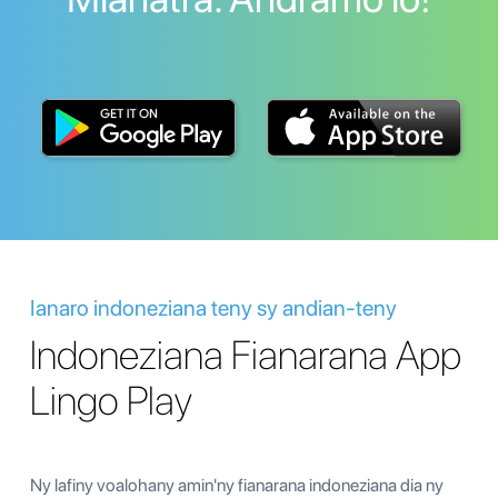
Ianaro indoneziana teny sy andian-teny
Indoneziana Fianarana App
Lingo Play
Ny lafiny voalohany amin'ny fianarana indoneziana dia ny