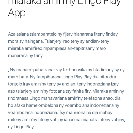
miaraka amin'ny Lingo Play
App
Aza asiana tsiambaratelo ny fijery hianarana fiteny finday
mora sy haingana. Tsianjery ireo teny sy andian-teny
miaraka amin'ireo mpampiasa an-tapitrisany maro
manerana ny tany.
, Ny manam-pahaizana izay te-hanosika ny fitadidiany sy ny
maro hafa. Ny fampiharana Lingo Play Play dia hitondra
tontolo iray amin'ny teny sy andian-teny indoneziana izay
azo tsianjery amin'ny fotoana tsy fahita firy. Miaraka amin'ny
rindranasa Lingo mahavariana amin'ny telefaona anao, dia
ho afaka hamelombelona ny voambolana indoneziana ny
voambolana indoneziana. Tsy maninona na dia mahay
miteny amin'ny fiteny vahiny ianao na mianatra fiteny vahiny,
ny Lingo Play