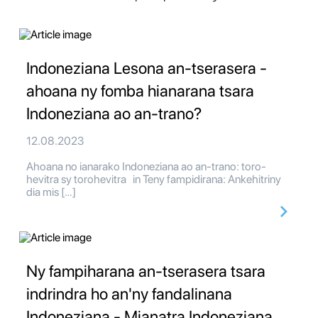
Indoneziana Lesona an-tserasera -
ahoana ny fomba hianarana tsara
Indoneziana ao an-trano?
12.08.2023
Ahoana no ianarako Indoneziana ao an-trano: toro-
hevitra sy torohevitra in Teny fampidirana: Ankehitriny
dia mis […]
Ny fampiharana an-tserasera tsara
indrindra ho an'ny fandalinana
Indoneziana - Mianatra Indoneziana