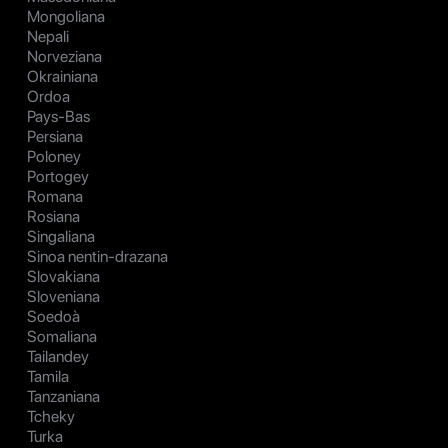
Mongoliana
Nepali
Norveziana
Okrainiana
Ordoa
Pays-Bas
Persiana
Poloney
Portogey
Romana
Rosiana
Singaliana
Sinoa nentin-drazana
Slovakiana
Sloveniana
Soedoà
Somaliana
Tailandey
Tamila
Tanzaniana
Tcheky
Turka