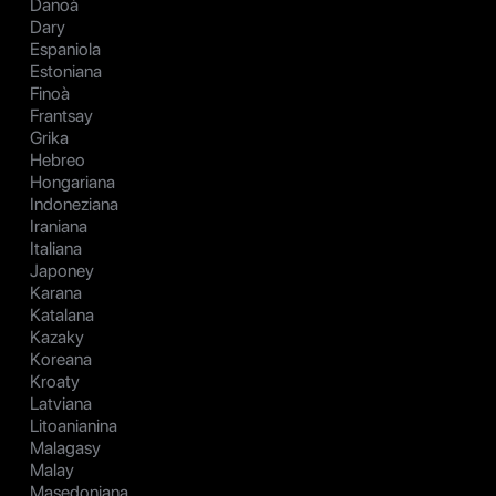
Danoà
Dary
Espaniola
Estoniana
Finoà
Frantsay
Grika
Hebreo
Hongariana
Indoneziana
Iraniana
Italiana
Japoney
Karana
Katalana
Kazaky
Koreana
Kroaty
Latviana
Litoanianina
Malagasy
Malay
Masedoniana