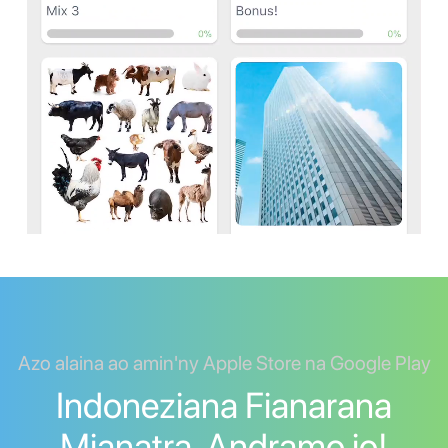
Azo alaina ao amin'ny Apple Store na Google Play
Indoneziana Fianarana
Mianatra. Andramo io!