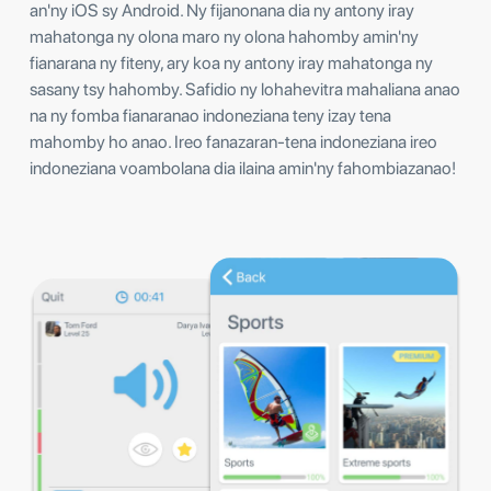
an'ny iOS sy Android. Ny fijanonana dia ny antony iray
mahatonga ny olona maro ny olona hahomby amin'ny
fianarana ny fiteny, ary koa ny antony iray mahatonga ny
sasany tsy hahomby. Safidio ny lohahevitra mahaliana anao
na ny fomba fianaranao indoneziana teny izay tena
mahomby ho anao. Ireo fanazaran-tena indoneziana ireo
indoneziana voambolana dia ilaina amin'ny fahombiazanao!