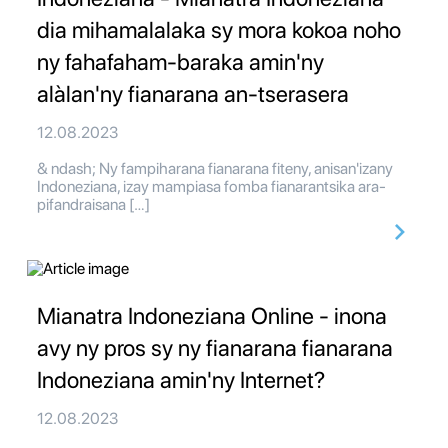
dia mihamalalaka sy mora kokoa noho
ny fahafaham-baraka amin'ny
alàlan'ny fianarana an-tserasera
12.08.2023
& ndash; Ny fampiharana fianarana fiteny, anisan'izany
Indoneziana, izay mampiasa fomba fianarantsika ara-
pifandraisana […]
Mianatra Indoneziana Online - inona
avy ny pros sy ny fianarana fianarana
Indoneziana amin'ny Internet?
12.08.2023