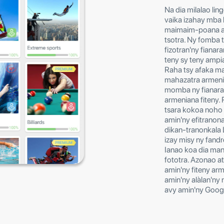
Na dia milalao li
vaika izahay mba 
maimaim-poana am
tsotra. Ny fomba 
fizotran'ny fianar
teny sy teny ampi
Raha tsy afaka ma
mahazatra armenia
momba ny fianaran
armeniana fiteny.
tsara kokoa noho 
amin'ny efitranon
dikan-tranonkala L
izay misy ny fand
Ianao koa dia man
fototra. Azonao a
amin'ny fiteny ar
amin'ny alàlan'ny 
avy amin'ny Googl