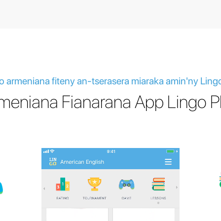
o armeniana fiteny an-tserasera miaraka amin'ny Ling
meniana Fianarana App Lingo P