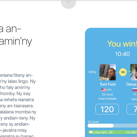
a an-
 amin'ny
niana fiteny an-
ny lalao lingo. Ny
 ho faly amin'ny
ahomby. Ny iray
na rehefa nianatra
eny an-tserasera.
halalana momba ny
ry andian-teny. Ny
teny sy andian-
e-javatra misy
ianatra sy hanao