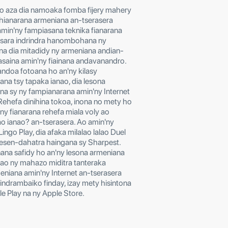
ngo aza dia namoaka fomba fijery mahery
hianarana armeniana an-tserasera
in'ny fampiasana teknika fianarana
tsara indrindra hanombohana ny
ana dia mitadidy ny armeniana andian-
asaina amin'ny fiainana andavanandro.
ndoa fotoana ho an'ny kilasy
na tsy tapaka ianao, dia lesona
a sy ny fampianarana amin'ny Internet
 Rehefa dinihina tokoa, inona no mety ho
ny fianarana rehefa miala voly ao
ao ianao? an-tserasera. Ao amin'ny
ingo Play, dia afaka milalao lalao Duel
resen-dahatra haingana sy Sharpest.
ana safidy ho an'ny lesona armeniana
tao ny mahazo miditra tanteraka
meniana amin'ny Internet an-tserasera
rindrambaiko finday, izay mety hisintona
e Play na ny Apple Store.