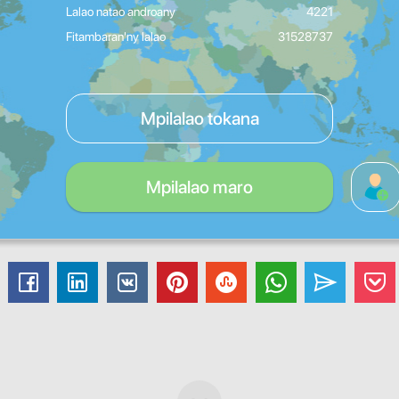
Lalao natao androany
4221
Fitambaran'ny lalao
31528737
Mpilalao tokana
Mpilalao maro