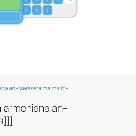
ana an-tserasera maimaim-
a armeniana an-
a]]]