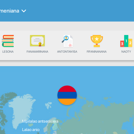
meniana
LESONA
FANAMARINANA
ANTONTAN'ISA
FIFANINANANA
NAOTY
Mpilalao antserasera
Lalao anio