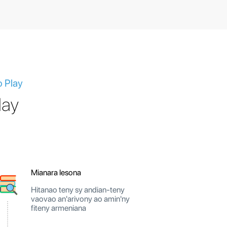
o Play
lay
Mianara lesona
Hitanao teny sy andian-teny
vaovao an'arivony ao amin'ny
fiteny armeniana