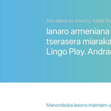
Azo alaina ao amin'ny Apple St
Ianaro armeniana
tserasera miarak
Lingo Play. Andra
Manomboka lesona maimaim-poa