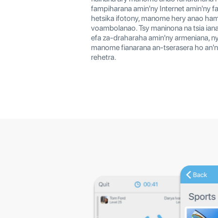
fampiharana amin'ny Internet amin'ny 
hetsika ifotony, manome hery anao ha
voambolanao. Tsy maninona na tsia ian
efa za-draharaha amin'ny armeniana, ny 
manome fianarana an-tserasera ho an'
rehetra.