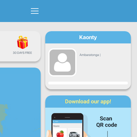
Kaonty
30 DAYS FREE
Ambaratonga
|
Fandrosoana
Alatsinainy
Talata
Alarobia
Alakamisy