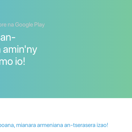
ore na Google Play
 an-
a amin'ny
mo io!
na, mianara armeniana an-tserasera izao!