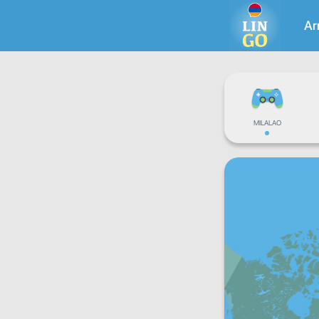
Ar
MILALAO