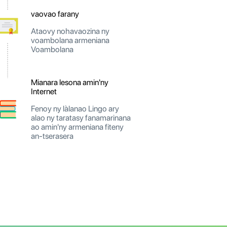
vaovao farany
Ataovy nohavaozina ny
voambolana armeniana
Voambolana
Mianara lesona amin'ny
Internet
Fenoy ny làlanao Lingo ary
alao ny taratasy fanamarinana
ao amin'ny armeniana fiteny
an-tserasera