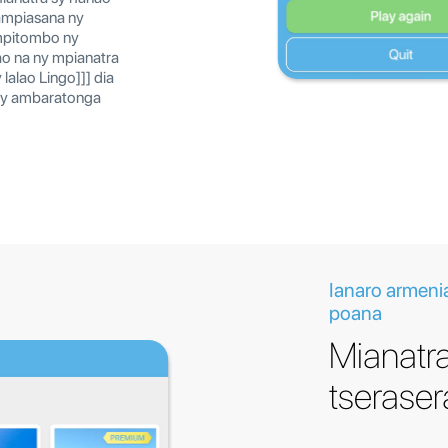
fampiasana ny
mpitombo ny
ao na ny mpianatra
lalao Lingo]]] dia
ny ambaratonga
Ianaro armeni
poana
Mianatr
tseraser