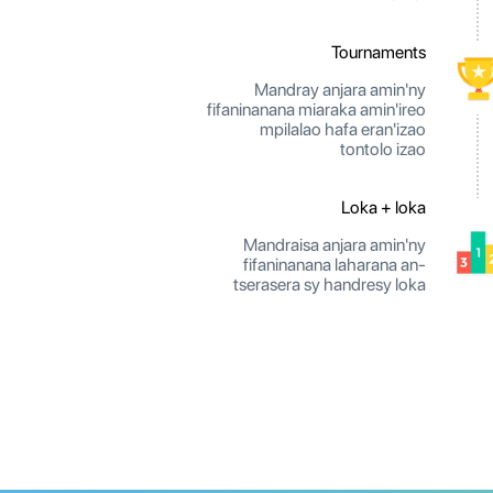
Tournaments
Mandray anjara amin'ny
fifaninanana miaraka amin'ireo
mpilalao hafa eran'izao
tontolo izao
Loka + loka
Mandraisa anjara amin'ny
fifaninanana laharana an-
tserasera sy handresy loka