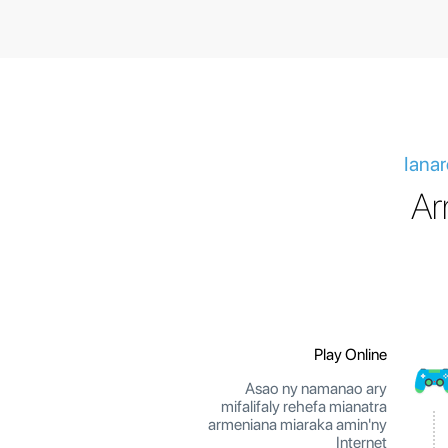
Ianar
Ar
Play Online
Asao ny namanao ary
mifalifaly rehefa mianatra
armeniana miaraka amin'ny
Internet