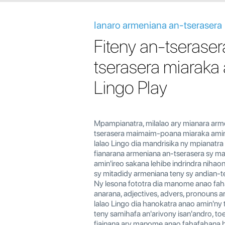
Ianaro armeniana an-tserasera
Fiteny an-tseraser
tserasera miaraka
Lingo Play
Mpampianatra, milalao ary mianara arme
tserasera maimaim-poana miaraka amin'
lalao Lingo dia mandrisika ny mpianatra
fianarana armeniana an-tserasera sy m
amin'ireo sakana lehibe indrindra nihao
sy mitadidy armeniana teny sy andian-t
Ny lesona fototra dia manome anao fa
anarana, adjectives, advers, pronouns a
lalao Lingo dia hanokatra anao amin'ny 
teny samihafa an'arivony isan'andro, to
fiainana ary manome anao fahafahana h