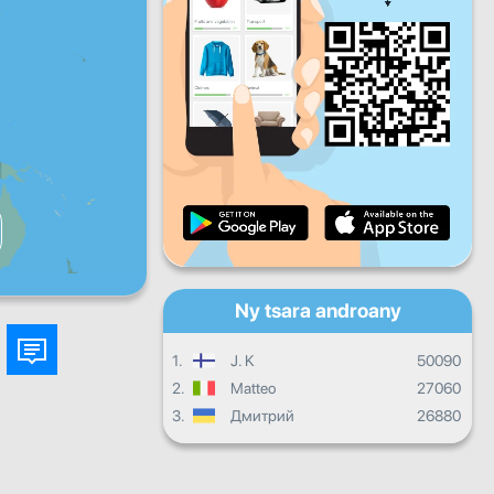
Zoma
Sabotsy
Alahady
Fandrosoana isan'andro
Fandrosoana isambolana
Fanamarinana
Fandrosoana ankapobeny
Ny tsara androany
1.
J. K
50090
2.
Matteo
27060
3.
Дмитрий
26880