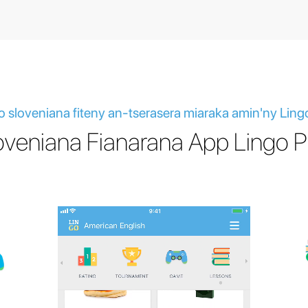
o sloveniana fiteny an-tserasera miaraka amin'ny Ling
oveniana Fianarana App Lingo P