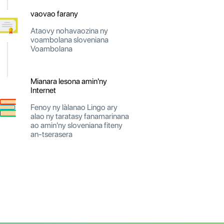
vaovao farany
Ataovy nohavaozina ny
voambolana sloveniana
Voambolana
Mianara lesona amin'ny
Internet
Fenoy ny làlanao Lingo ary
alao ny taratasy fanamarinana
ao amin'ny sloveniana fiteny
an-tserasera