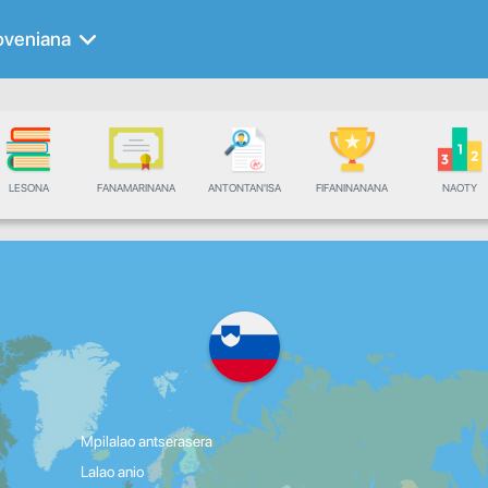
oveniana
LESONA
FANAMARINANA
ANTONTAN'ISA
FIFANINANANA
NAOTY
Mpilalao antserasera
Lalao anio