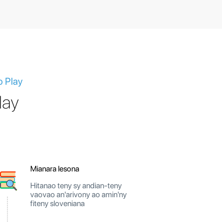
o Play
lay
Mianara lesona
Hitanao teny sy andian-teny
vaovao an'arivony ao amin'ny
fiteny sloveniana