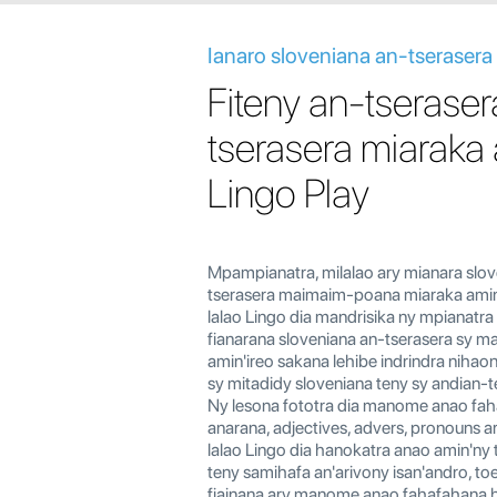
Ianaro sloveniana an-tserasera
Fiteny an-tseraser
tserasera miaraka
Lingo Play
Mpampianatra, milalao ary mianara slov
tserasera maimaim-poana miaraka amin'
lalao Lingo dia mandrisika ny mpianatra
fianarana sloveniana an-tserasera sy m
amin'ireo sakana lehibe indrindra nihao
sy mitadidy sloveniana teny sy andian-t
Ny lesona fototra dia manome anao fa
anarana, adjectives, advers, pronouns a
lalao Lingo dia hanokatra anao amin'ny 
teny samihafa an'arivony isan'andro, to
fiainana ary manome anao fahafahana h