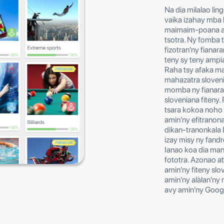
Na dia milalao li
vaika izahay mba 
maimaim-poana am
tsotra. Ny fomba 
fizotran'ny fianar
teny sy teny ampi
Raha tsy afaka ma
mahazatra sloveni
momba ny fianaran
sloveniana fiteny.
tsara kokoa noho 
amin'ny efitranon
dikan-tranonkala L
izay misy ny fand
Ianao koa dia man
fototra. Azonao a
amin'ny fiteny slo
amin'ny alàlan'ny 
avy amin'ny Googl