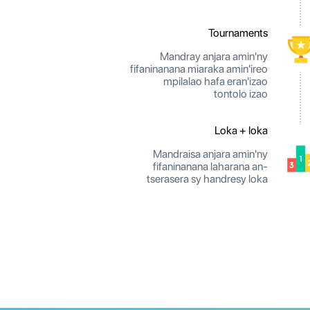
Tournaments
Mandray anjara amin'ny
fifaninanana miaraka amin'ireo
mpilalao hafa eran'izao
tontolo izao
Loka + loka
Mandraisa anjara amin'ny
fifaninanana laharana an-
tserasera sy handresy loka