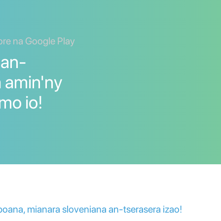
ore na Google Play
 an-
a amin'ny
mo io!
na, mianara sloveniana an-tserasera izao!