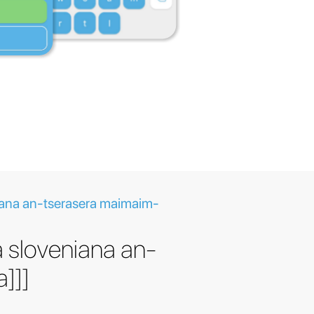
iana an-tserasera maimaim-
 sloveniana an-
a]]]