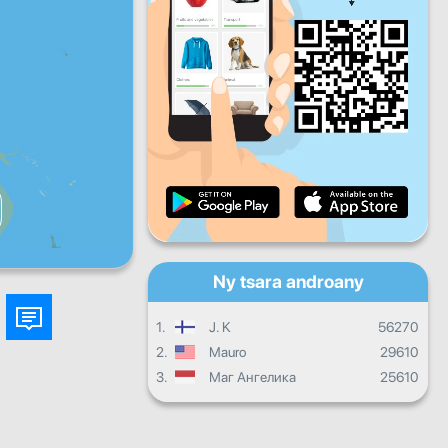
Zoma
Sabotsy
Alahady
Fandrosoana isan'andro
Fandrosoana isambolana
Fanamarinana
Fandrosoana ankapobeny
Ny tsara androany
1.
J. K
56270
2.
Mauro
29610
3.
Маг Ангелика
25610