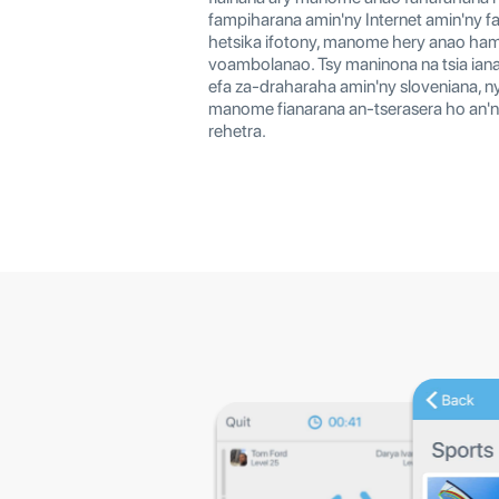
fampiharana amin'ny Internet amin'ny 
hetsika ifotony, manome hery anao ha
voambolanao. Tsy maninona na tsia ian
efa za-draharaha amin'ny sloveniana, ny 
manome fianarana an-tserasera ho an'
rehetra.