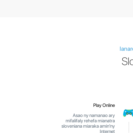
Ianar
Sl
Play Online
Asao ny namanao ary
mifalifaly rehefa mianatra
sloveniana miaraka amin'ny
Internet