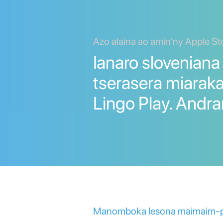
Azo alaina ao amin'ny Apple St
Ianaro sloveniana
tserasera miarak
Lingo Play. Andra
Manomboka lesona maimaim-poa