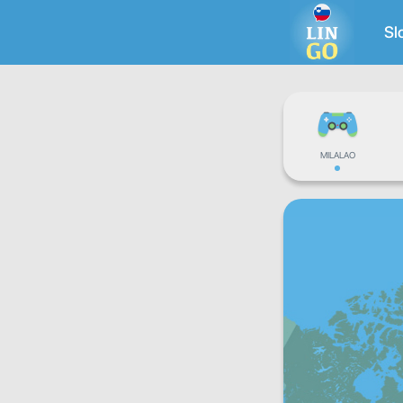
Sl
MILALAO