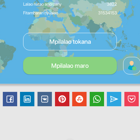
Lalao natao androany
3822
Fitambaran'ny lalao
31534153
Mpilalao tokana
Mpilalao maro