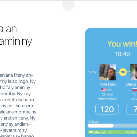
a an-
 amin'ny
eniana fiteny an-
ny lalao lingo. Ny
 ho faly amin'ny
ahomby. Ny iray
na rehefa nianatra
eny an-tserasera.
halalana momba ny
ry andian-teny. Ny
teny sy andian-
e-javatra misy
ianatra sy hanao