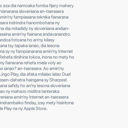
ngo aza dia namoaka fomba fijery mahery
hianarana sloveniana an-tserasera
in'ny fampiasana teknika fianarana
tsara indrindra hanombohana ny
ana dia mitadidy ny sloveniana andian-
asaina amin'ny fiainana andavanandro.
ndoa fotoana ho an'ny kilasy
ana tsy tapaka ianao, dia lesona
a sy ny fampianarana amin'ny Internet
 Rehefa dinihina tokoa, inona no mety ho
ny fianarana rehefa miala voly ao
ao ianao? an-tserasera. Ao amin'ny
ingo Play, dia afaka milalao lalao Duel
resen-dahatra haingana sy Sharpest.
ana safidy ho an'ny lesona sloveniana
tao ny mahazo miditra tanteraka
veniana amin'ny Internet an-tserasera
rindrambaiko finday, izay mety hisintona
e Play na ny Apple Store.