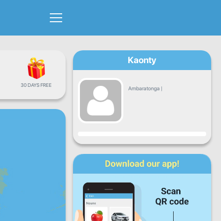
Kaonty
30 DAYS FREE
Ambaratonga
|
Fandrosoana
Alatsinainy
Talata
Alarobia
Alakamisy