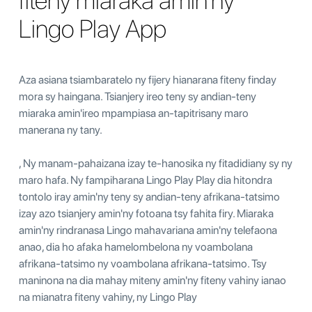
fiteny miaraka amin'ny
Lingo Play App
Aza asiana tsiambaratelo ny fijery hianarana fiteny finday
mora sy haingana. Tsianjery ireo teny sy andian-teny
miaraka amin'ireo mpampiasa an-tapitrisany maro
manerana ny tany.
, Ny manam-pahaizana izay te-hanosika ny fitadidiany sy ny
maro hafa. Ny fampiharana Lingo Play Play dia hitondra
tontolo iray amin'ny teny sy andian-teny afrikana-tatsimo
izay azo tsianjery amin'ny fotoana tsy fahita firy. Miaraka
amin'ny rindranasa Lingo mahavariana amin'ny telefaona
anao, dia ho afaka hamelombelona ny voambolana
afrikana-tatsimo ny voambolana afrikana-tatsimo. Tsy
maninona na dia mahay miteny amin'ny fiteny vahiny ianao
na mianatra fiteny vahiny, ny Lingo Play