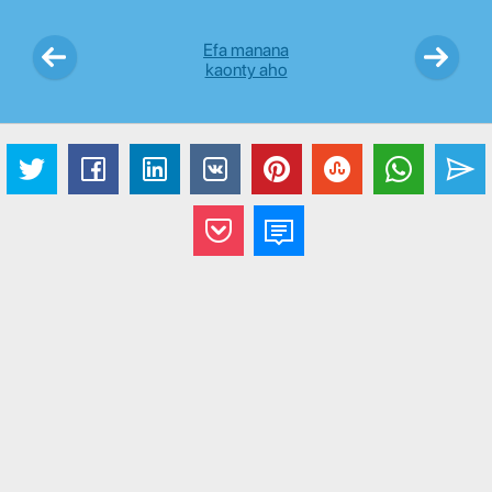
Efa manana
kaonty aho