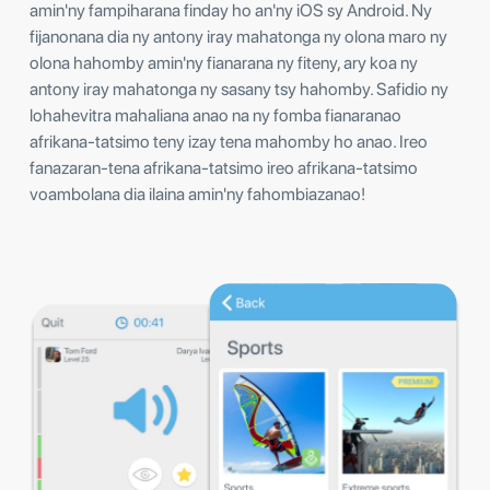
amin'ny fampiharana finday ho an'ny iOS sy Android. Ny
fijanonana dia ny antony iray mahatonga ny olona maro ny
olona hahomby amin'ny fianarana ny fiteny, ary koa ny
antony iray mahatonga ny sasany tsy hahomby. Safidio ny
lohahevitra mahaliana anao na ny fomba fianaranao
afrikana-tatsimo teny izay tena mahomby ho anao. Ireo
fanazaran-tena afrikana-tatsimo ireo afrikana-tatsimo
voambolana dia ilaina amin'ny fahombiazanao!