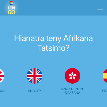
Hianatra teny Afrikana
Tatsimo?
SINOA NENTIN-
ANA
ANGLISY
ES
DRAZANA