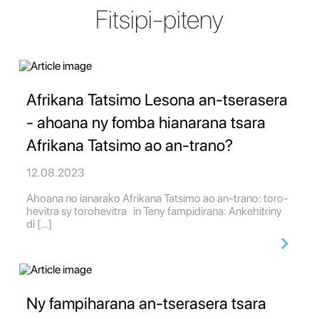
Fitsipi-piteny
Afrikana Tatsimo Lesona an-tserasera
- ahoana ny fomba hianarana tsara
Afrikana Tatsimo ao an-trano?
12.08.2023
Ahoana no ianarako Afrikana Tatsimo ao an-trano: toro-
hevitra sy torohevitra in Teny fampidirana: Ankehitriny
di […]
Ny fampiharana an-tserasera tsara