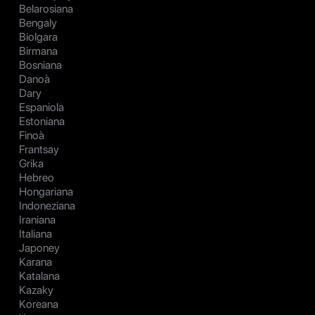
Belarosiana
Bengaly
Biolgara
Birmana
Bosniana
Danoà
Dary
Espaniola
Estoniana
Finoà
Frantsay
Grika
Hebreo
Hongariana
Indoneziana
Iraniana
Italiana
Japoney
Karana
Katalana
Kazaky
Koreana