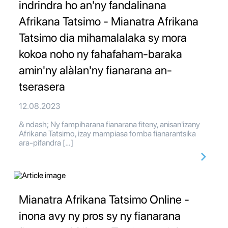
indrindra ho an'ny fandalinana
Afrikana Tatsimo - Mianatra Afrikana
Tatsimo dia mihamalalaka sy mora
kokoa noho ny fahafaham-baraka
amin'ny alàlan'ny fianarana an-
tserasera
12.08.2023
& ndash; Ny fampiharana fianarana fiteny, anisan'izany
Afrikana Tatsimo, izay mampiasa fomba fianarantsika
ara-pifandra […]
Mianatra Afrikana Tatsimo Online -
inona avy ny pros sy ny fianarana