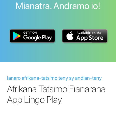
Mianatra. Andramo io!
Ianaro afrikana-tatsimo teny sy andian-teny
Afrikana Tatsimo Fianarana
App Lingo Play