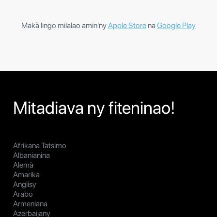
Makà lingo milalao amin'ny
Apple Store
na
Google Play
Mitadiava ny fiteninao!
Afrikana Tatsimo
Albanianina
Alemà
Amarika
Anglisy
Arabo
Armeniana
Azerbaijany