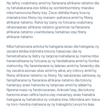
Ny lafiny voalohany amin'ny fianarana afrikana-tatsimo dia
ny fahatakarana ireo bitika sy sombintsombiny miaraka
mba hamorona fiteny iray. Zava-dehibe ihany koa ny
mianatra ireo fiteny tsy manam-paharoa amin'ny fiteny
afrikana-tatsimo. Raha tsy izany no fotoana voalohany
nihaonaanao afrikana-tatsimo grammar na fianarana
afrikana-tatsimo voambolana, fantatrao izay fiteny
afrikana-tatsimo.
Mba hahazoana antoka fa haingana ianao dia haingana, ny
zavatra lehibe indrindra tokony hataonao dia ny
fametrahana ny lisitry ny tanjona mahaliana sy marina mba
hanamafisana ny fotoana sy ny fandalinana amin'ny fomba
mahomby. Ny fanentanana ny lalanao amin'ny fanamby dia
tsy zavatra azonao atao amin'ny alina, ary mitovy amin'ny
fiteny afrikana-tatsimo ny fiteny. Ny sakaizanao sahirana, ny
fampiharana ny fianarana afrikana-tatsimo dia tokony
hanampy anao hahavita ny tanjonao amin'ny alàlan'ny
fijerena maso ny fandrosoanao. Ankoatr'izay, dia tokony
hanome anao rafitra tsotra izay manampy anao hianatra
haingana sy hahatratra ny vokatra irina. Miomàna am-bava
ny toro-hevitra mahasoa sy ny traksglots Levys ho lasa