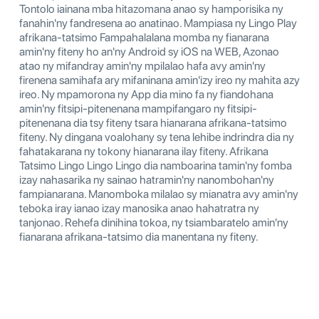
Tontolo iainana mba hitazomana anao sy hamporisika ny
fanahin'ny fandresena ao anatinao. Mampiasa ny Lingo Play
afrikana-tatsimo Fampahalalana momba ny fianarana
amin'ny fiteny ho an'ny Android sy iOS na WEB, Azonao
atao ny mifandray amin'ny mpilalao hafa avy amin'ny
firenena samihafa ary mifaninana amin'izy ireo ny mahita azy
ireo. Ny mpamorona ny App dia mino fa ny fiandohana
amin'ny fitsipi-pitenenana mampifangaro ny fitsipi-
pitenenana dia tsy fiteny tsara hianarana afrikana-tatsimo
fiteny. Ny dingana voalohany sy tena lehibe indrindra dia ny
fahatakarana ny tokony hianarana ilay fiteny. Afrikana
Tatsimo Lingo Lingo Lingo dia namboarina tamin'ny fomba
izay nahasarika ny sainao hatramin'ny nanombohan'ny
fampianarana. Manomboka milalao sy mianatra avy amin'ny
teboka iray ianao izay manosika anao hahatratra ny
tanjonao. Rehefa dinihina tokoa, ny tsiambaratelo amin'ny
fianarana afrikana-tatsimo dia manentana ny fiteny.