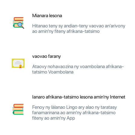
Mianara lesona
Hitanao teny sy andian-teny vaovao an'arivony
ao amin'ny fiteny afrikana-tatsimo
vaovao farany
Ataovy nohavaozina ny voambolana afrikana-
tatsimo Voambolana
Ianaro afrikana-tatsimo lesona amin'ny Internet
Fenoy ny làlanao Lingo ary alao ny taratasy
fanamarinana ao amin'ny afrikana-tatsimo
fiteny ao amin'ny App