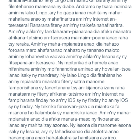
afrikana-tatsimo Teny Lingo dia miantoka hatrany amin'ny
filentehanao manerana ny diabe. Andramo ny tsara indrindra
amin'ny lalao Lingo, ary ho gaga ianao mahita ny maha-
mahaliana anao sy mahafinaritra amin'ny Internet an-
tserasera! Fianarana fiteny amin'ny traikefa nahafinaritra.
Amin'ny alàlan'ny fandaharam-pianarana dia afaka mianatra
afrikana-tatsimo an-tserasera maimaim-poana ianao raha
tsy reraka. Amin'ny maha-mpianatra anao, dia hahazo
fotoana maro ahafahanao mahazo ny tananao maloto
amin'ny lohahevitra vaovao amin'ny alàlan'ny lesona sy ny
fitsapana an-tserasera . Ny mpitarika dia hamela anao
hifaninana amin'ny mpifanandrina aminao ary hovalian-tsoa
ianao isaky ny mandresy. Ny lalao Lingo dia fitahiana ho
an'ny mpianatra mianatra fiteny satria manome
famporisihana sy fanentanana tsy an-kijanona izany raha
manatsara ny fiteny afrikana-tatsimo amin'ny Internet na
fampiharana finday ho an'ny iOS sy ny finday ho an'ny iOS
sy ny finday. Ny teknika fanaovan-jaza dia miantoka fa
mijanona ho fialamboly sy mandrisika ianao. Amin'ny maha-
mpianatra anao dia afaka manara-maso ny fivoaranao
ianao ary mahita izay azonao. Ny lesona dia manome lesona
isaky ny lesona, ary ny fahadisoanao dia atolotra anao
hanampiana anao hahatakatra sy hanitsiana azy ireo.