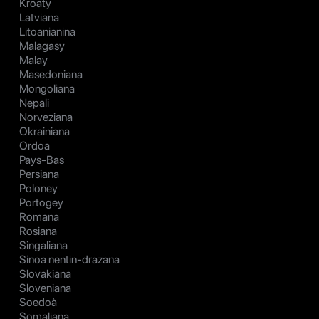
Kroaty
Latviana
Litoanianina
Malagasy
Malay
Masedoniana
Mongoliana
Nepali
Norveziana
Okrainiana
Ordoa
Pays-Bas
Persiana
Poloney
Portogey
Romana
Rosiana
Singaliana
Sinoa nentin-drazana
Slovakiana
Sloveniana
Soedoà
Somaliana