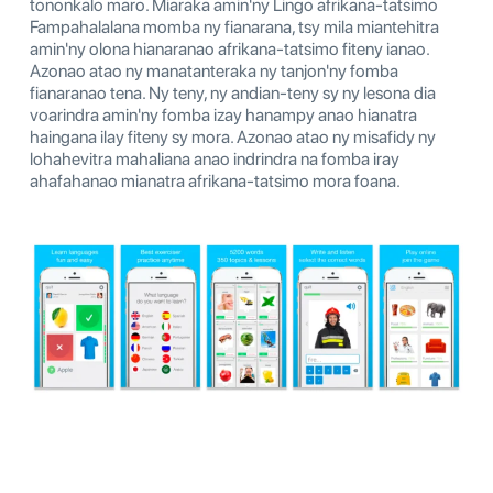
tononkalo maro. Miaraka amin'ny Lingo afrikana-tatsimo
Fampahalalana momba ny fianarana, tsy mila miantehitra
amin'ny olona hianaranao afrikana-tatsimo fiteny ianao.
Azonao atao ny manatanteraka ny tanjon'ny fomba
fianaranao tena. Ny teny, ny andian-teny sy ny lesona dia
voarindra amin'ny fomba izay hanampy anao hianatra
haingana ilay fiteny sy mora. Azonao atao ny misafidy ny
lohahevitra mahaliana anao indrindra na fomba iray
ahafahanao mianatra afrikana-tatsimo mora foana.