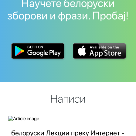
Научете белоруски
зборови и фрази. Пробај!
Написи
белоруски Лекции преку Интернет -