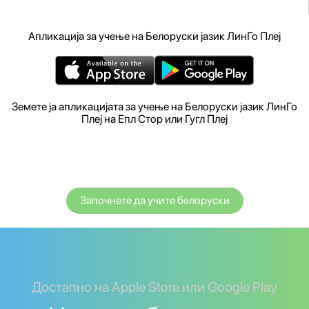
Апликација за учење на Белоруски јазик ЛинГо Плеј
Земете ја апликацијата за учење на Белоруски јазик ЛинГо
Плеј на Епл Стор или Гугл Плеј
Започнете да учите белоруски
Достапно на Apple Store или Google Play