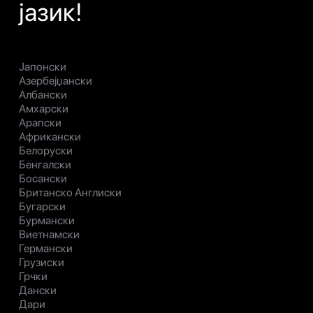
јазик!
Јапонски
Азербејџански
Албански
Амхарски
Арапски
Африкански
Белоруски
Бенгалски
Босански
Британско Англиски
Бугарски
Бурмански
Виетнамски
Германски
Грузиски
Грчки
Дански
Дари