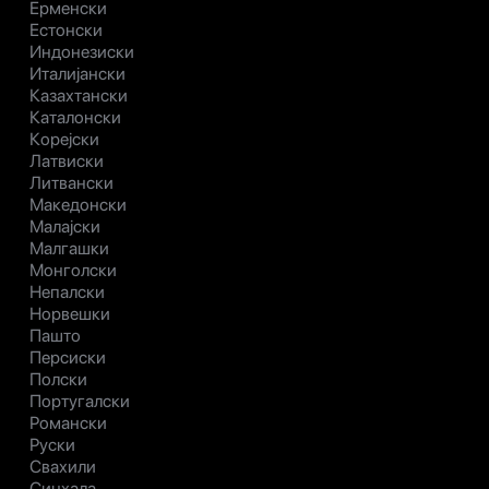
Ерменски
Естонски
Индонезиски
Италијански
Казахтански
Каталонски
Корејски
Латвиски
Литвански
Македонски
Малајски
Малгашки
Монголски
Непалски
Норвешки
Пашто
Персиски
Полски
Португалски
Романски
Руски
Свахили
Синхала