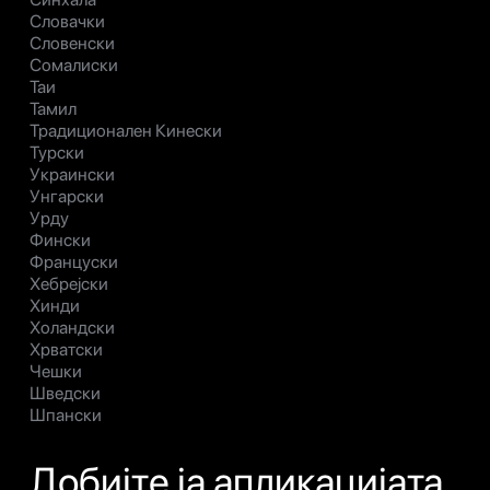
Словачки
Словенски
Сомалиски
Таи
Тамил
Традиционален Кинески
Турски
Украински
Унгарски
Урду
Фински
Француски
Хебрејски
Хинди
Холандски
Хрватски
Чешки
Шведски
Шпански
Добијте ја апликацијата