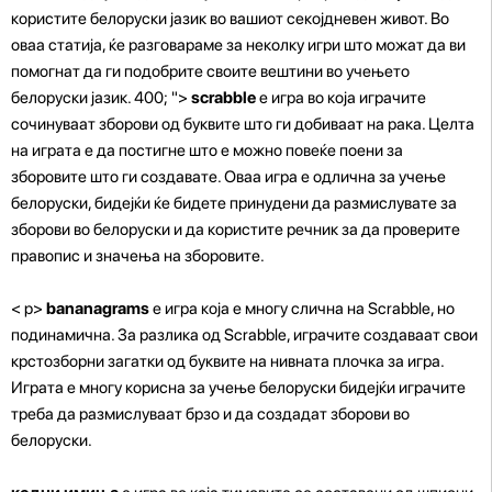
користите белоруски јазик во вашиот секојдневен живот. Во
оваа статија, ќе разговараме за неколку игри што можат да ви
помогнат да ги подобрите своите вештини во учењето
белоруски јазик. 400; ">
scrabble
е игра во која играчите
сочинуваат зборови од буквите што ги добиваат на рака. Целта
на играта е да постигне што е можно повеќе поени за
зборовите што ги создавате. Оваа игра е одлична за учење
белоруски, бидејќи ќе бидете принудени да размислувате за
зборови во белоруски и да користите речник за да проверите
правопис и значења на зборовите.
< p>
bananagrams
е игра која е многу слична на Scrabble, но
подинамична. За разлика од Scrabble, играчите создаваат свои
крстозборни загатки од буквите на нивната плочка за игра.
Играта е многу корисна за учење белоруски бидејќи играчите
треба да размислуваат брзо и да создадат зборови во
белоруски.