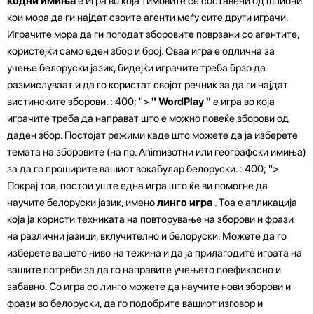
кодни имиња
е игра во која тимовите се составени од шпиони
кои мора да ги најдат своите агенти меѓу сите други играчи.
Играчите мора да ги погодат зборовите поврзани со агентите,
користејќи само еден збор и број. Оваа игра е одлична за
учење белоруски јазик, бидејќи играчите треба брзо да
размислуваат и да го користат својот речник за да ги најдат
вистинските зборови. : 400; ">
" WordPlay "
е игра во која
играчите треба да направат што е можно повеќе зборови од
даден збор. Постојат режими каде што можете да ја изберете
темата на зборовите (на пр. Animивотни или географски имиња)
за да го проширите вашиот вокабулар белоруски. : 400; ">
Покрај тоа, постои уште една игра што ќе ви помогне да
научите белоруски јазик, имено
линго игра
. Тоа е апликација
која ја користи техниката на повторување на зборови и фрази
на различни јазици, вклучително и белоруски. Можете да го
изберете вашето ниво на тежина и да ја прилагодите играта на
вашите потреби за да го направите учењето поефикасно и
забавно. Со игра со линго можете да научите нови зборови и
фрази во белоруски, да го подобрите вашиот изговор и