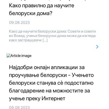
Како правилно да научите
белоруски дома?
09.08.2023
Како да научите белоруски дома: Совети и совети
во Вовед: учење белоруски дома може да изгледа
како застрашувачк […]
Најдобри онлајн апликации за
проучување белоруски - Учењето
белоруски станува сè подостапно
благодарение на можностите за
учење преку Интернет
09.08.2023