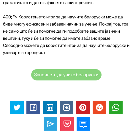
граматиката и да го зајакнете вашиот речник.
400; "> Користењето игри за да научите белоруски може да
биде многу ефикасен и забавен начин за учење. Покрај тоа, тоа
не само што ќе ви помогне да ги подобрите вашите јазични
вештини, туку и ќе ви помогне да имате забавно време.
Слободно можете да користите игри за да научите белоруски и
уживајте во процесот! “
Започнете да учите белоруски