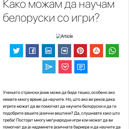
Како можам да научам
белоруски со игри?
Учењето странски јазик може да биде тешко, особено ако
немате многу време да научите. Но, што ако ви реков дека
игрите можат да ви помогнат да научите белоруски и да ги
подобрите вашите јазични вештини? Да, слушнавте како што
треба! Постојат многу меѓународни игри кои можат да ви
помогнат да ја надминете јазичната бариера и да научите да