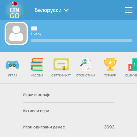
Белоруски
Ниво
/
ИГРАЈ
ЧАСОВИ
СЕРТИФИКАТ
СТАТИСТИКА
ТУРНИР
ОЦЕНУ
Играчи онлајн
Активни игри
Игри одиграни денес
3693