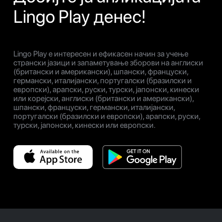
Lingo Play денес!
Lingo Play е интересен и ефикасен начин за учење
странски јазици и запаметување зборови на англиски
(британски и американски), шпански, француски,
германски, италијански, португалски (бразилски и
европски), арапски, руски, турски, јапонски, кинески
или корејски, англиски (британски и американски),
шпански, француски, германски, италијански,
португалски (бразилски и европски), арапски, руски,
турски, јапонски, кинески или европски.