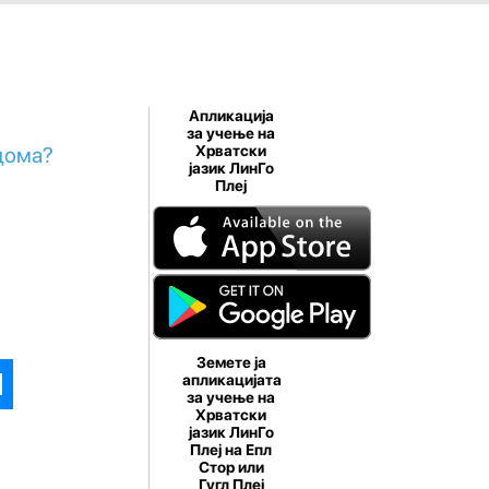
Апликација
за учење на
 дома?
Хрватски
јазик ЛинГо
Плеј
Земете ја
апликацијата
за учење на
Хрватски
јазик ЛинГо
Плеј на Епл
Стор или
Гугл Плеј