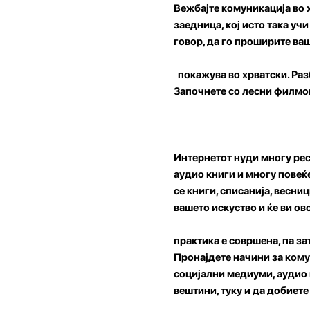
Вежбајте комуникација во х
заедница, кој исто така уч
говор, да го проширите ваш
покажува во хрватски. Разб
Започнете со лесни филмов
Интернетот нуди многу ресу
аудио книги и многу повеќе
се книги, списанија, весн
вашето искуство и ќе ви ов
практика е совршена, па за
Пронајдете начини за комун
социјални медиуми, аудио 
вештини, туку и да добиет