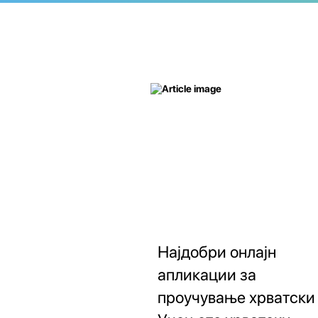
Најдобри онлајн
апликации за
проучување хрватски 