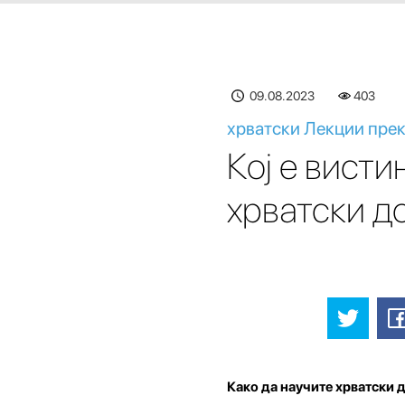
09.08.2023
403
хрватски Лекции прек
Кој е висти
хрватски д
Како да научите хрватски 