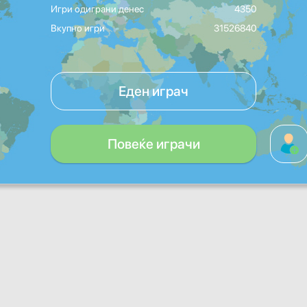
Игри одиграни денес
4350
Вкупно игри
31526840
Еден играч
Повеќе играчи