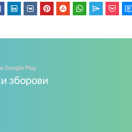
и Google Play
ки зборови