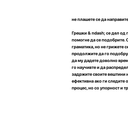
не плашете се да направит
Грешки & ndash; се дел од 
помогне да се подобрите. 
граматика, но не грижете с
продолжите да го подобрува
да му дадете доволно време
го научивте и да распредел
задржите своите вештини и
ефективна ако ги следите о
процес, но со упорност и 