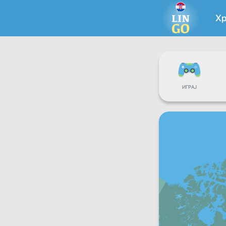
Хр
ИГРАЈ