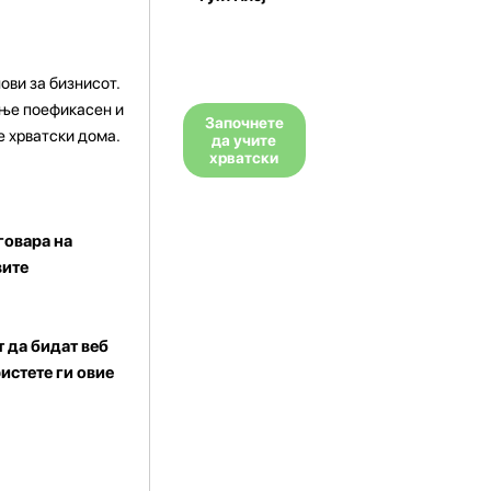
ови за бизнисот.
ење поефикасен и
Започнете
е хрватски дома.
да учите
хрватски
говара на
вите
т да бидат веб
истете ги овие