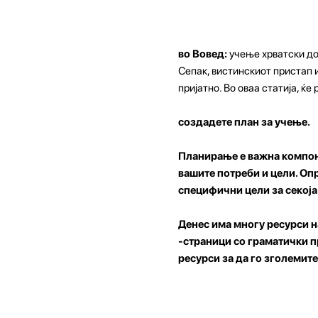
во Вовед:
учење хрватски до
Сепак, вистинскиот пристап 
пријатно. Во оваа статија, ќ
создадете план за учење.
Планирање е важна компоне
вашите потреби и цели. Опр
специфични цели за секоја
Денес има многу ресурси н
-страници со граматички пр
ресурси за да го зголемит