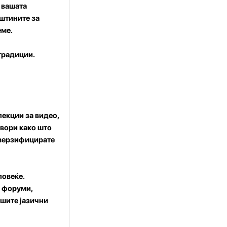
о вашата
ештините за
еме.
 традиции.
лекции за видео,
звори како што
диверзифицирате
повеќе.
и форуми,
ашите јазични