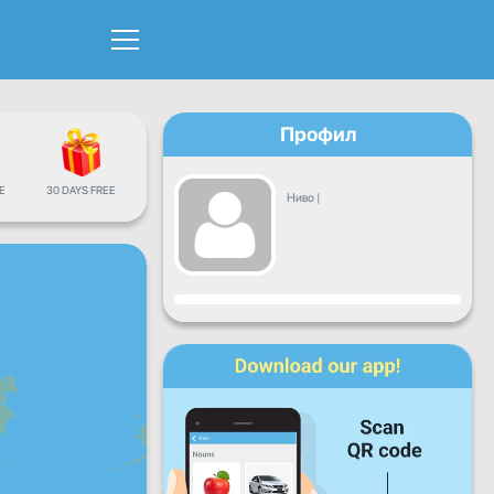
Профил
Е
30 DAYS FREE
Ниво
|
Напредок
Пон
Вто
Сре
Чет