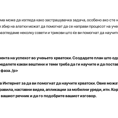
ма може да изгледа како застрашувачка задача, особено ако сте н
и збир на алатки можат да помогнат да се направи процесот на уч
е разгледаме неколку совети и трикови што ќе ви помогнат да научит
нта на успехот во учењето хрватски. Создадете план што од
еделете какви вештини и теми треба да ги научите и да поста
 фаза. /p>
а Интернет за да ви помогнат да научите хрватски. Овие можа
авила, наставни видеа, апликации за мобилни уреди, итн. Кор
е вашиот речник и да го подобрите вашиот изговор.