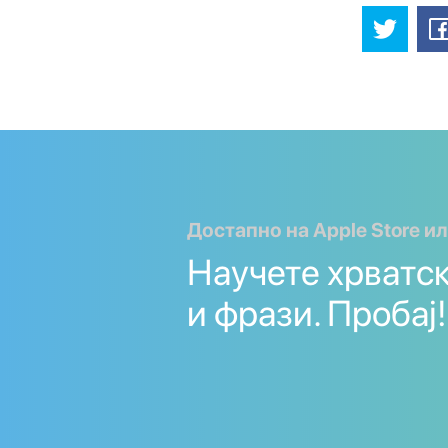
Достапно на Apple Store ил
Научете хрватс
и фрази. Пробај!