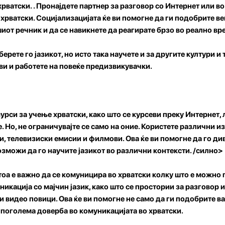
рватски. . Пронајдете партнер за разговор со Интернет или в
и хрватски. Социјализацијата ќе ви помогне да ги подобрите в
иот речник и да се навикнете да реагирате брзо во реално вр
ерете го јазикот, но исто така научете и за другите култури и
и и работете на повеќе предизвикувачки.
рси за учење хрватски, како што се курсеви преку Интернет, 
. Но, не ограничувајте се само на оние. Користете различни и
ици, телевизиски емисии и филмови. Ова ќе ви помогне да го 
озможи да го научите јазикот во различни контексти. /силно>
тоа е важно да се комуницира во хрватски колку што е можно 
икација со мајчин јазик, како што се простории за разговор 
и видео повици. Ова ќе ви помогне не само да ги подобрите в
е поголема доверба во комуникацијата во хрватски.