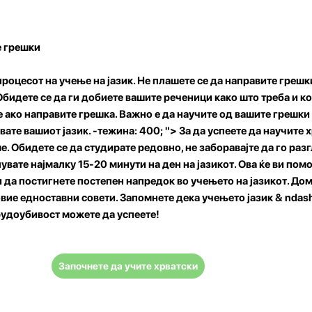
е грешки
процесот на учење на јазик. Не плашете се да направите грешки
Обидете се да ги добиете вашите реченици како што треба и к
е ако направите грешка. Важно е да научите од вашите грешки 
те вашиот јазик. -тежина: 400; "> За да успеете да научите х
. Обидете се да студирате редовно, не заборавајте да го раз
увате најмалку 15-20 минути на ден на јазикот. Ова ќе ви помо
 да постигнете постепен напредок во учењето на јазикот. До
вие едноставни совети. Запомнете дека учењето јазик & ndash
трудоубивост можете да успеете!
Започнете да учите хрватски