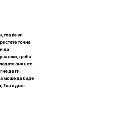
, тоа ќе ви
ористете точна
и да
рватски, треба
гледате она што
гне да ги
ма може да биде
; Тоа е долг