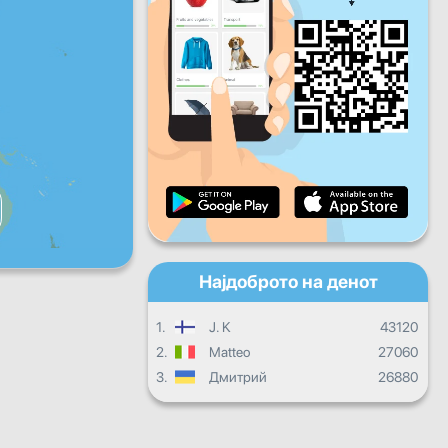
Пет
Саб
Нед
Дневен напредок
Месечен напредок
Сертификат
Целокупен напредок
Најдоброто на денот
1.
J. K
43120
2.
Matteo
27060
3.
Дмитрий
26880