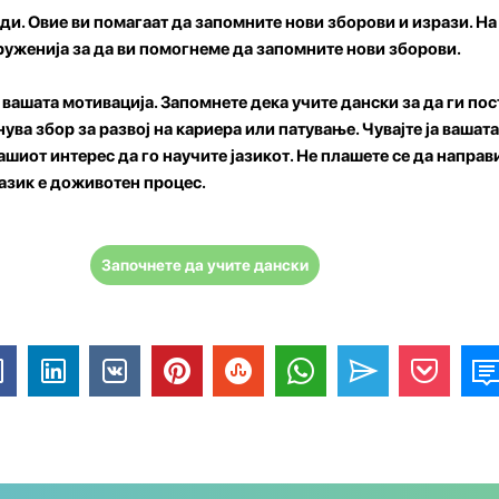
еди.
Овие ви помагаат да запомните нови зборови и изрази. Н
руженија за да ви помогнеме да запомните нови зборови.
а вашата мотивација.
Запомнете дека учите дански за да ги пос
нува збор за развој на кариера или патување. Чувајте ја вашат
ашиот интерес да го научите јазикот. Не плашете се да направ
јазик е доживотен процес.
Започнете да учите дански