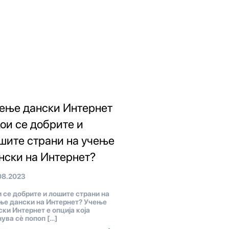
ење дански Интернет
Кои се добрите и
шите страни на учење
нски на Интернет?
08.2023
 се добрите и лошите страни на
ње дански на Интернет? Учење
ски Интернет е опција која
нува сè попоп […]