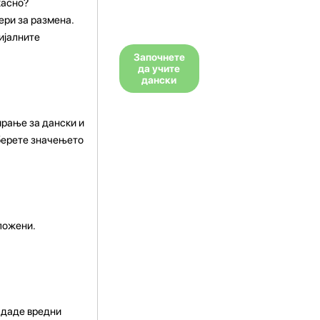
касно?
ери за размена.
ијалните
Започнете
да учите
дански
ирање за дански и
зберете значењето
ложени.
и даде вредни