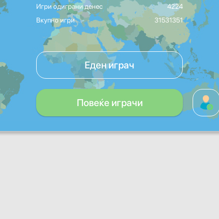
Игри одиграни денес
4224
Вкупно игри
31531351
Еден играч
Повеќе играчи