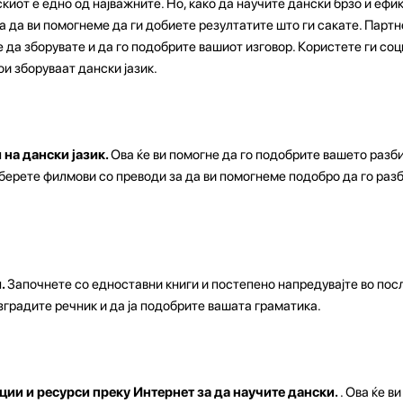
киот е едно од најважните. Но, како да научите дански брзо и ефи
а да ви помогнеме да ги добиете резултатите што ги сакате. Партн
 да зборувате и да го подобрите вашиот изговор. Користете ги соц
ои зборуваат дански јазик.
 на дански јазик.
Ова ќе ви помогне да го подобрите вашето разб
зберете филмови со преводи за да ви помогнеме подобро да го ра
и.
Започнете со едноставни книги и постепено напредувајте во пос
зградите речник и да ја подобрите вашата граматика.
ии и ресурси преку Интернет за да научите дански.
. Ова ќе в