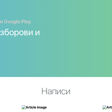
и Google Play
 зборови и
Написи