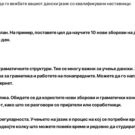
да го вежбате вашиот дански јазик со квалификувани наставници.
лан. На пример, поставете цел да научите 10 нови зборови на 
 ден.
 граматичките структури.
Тие се многу важни за учење дански.
а за граматика и работете на понапредните. Можете да го нап
ернет.
ика. Обидете се да користите нови зборови и граматички кон
т, како што се разговори со пријатели или соработници.
 регуларноста.
Учењето на јазик е процес на кој се потребни вр
 одвојте колку што можете повеќе време и редовно да студират