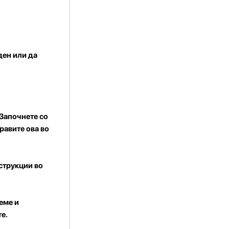
ден или да
 Започнете со
равите ова во
струкции во
еме и
е.