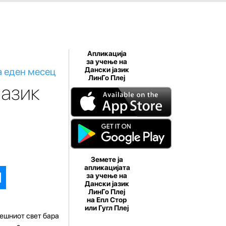
Апликација
за учење на
а еден месец
Дански јазик
ЛинГо Плеј
јазик
Земете ја
апликацијата
за учење на
Дански јазик
ЛинГо Плеј
на Епл Стор
или Гугл Плеј
нешниот свет бара