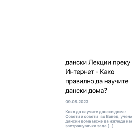
дански Лекции преку
Интернет - Како
правилно да научите
дански дома?
09.08.2023
Како да научите дански дома:
Совети и совети во Вовед: учењ
дански дома може да изгледа ка
застрашувачка зада […]