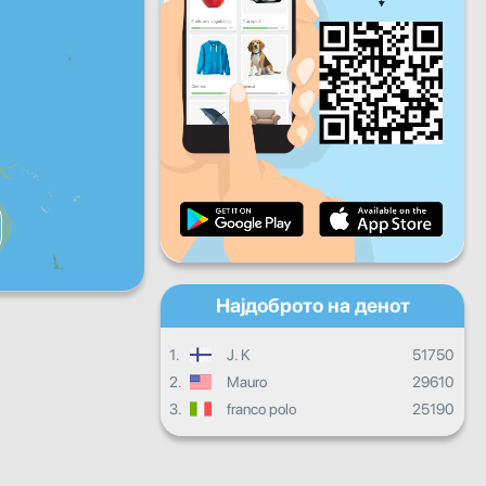
Пет
Саб
Нед
Дневен напредок
Месечен напредок
Сертификат
Целокупен напредок
Најдоброто на денот
1.
J. K
51750
2.
Mauro
29610
3.
franco polo
25190