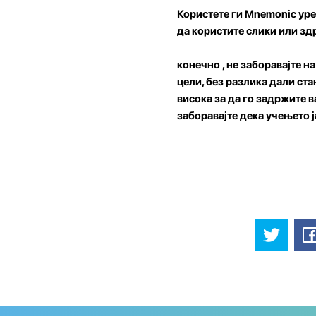
Користете ги Mnemonic ур
да користите слики или зд
конечно , не заборавајте н
цели, без разлика дали ста
висока за да го задржите в
заборавајте дека учењето 