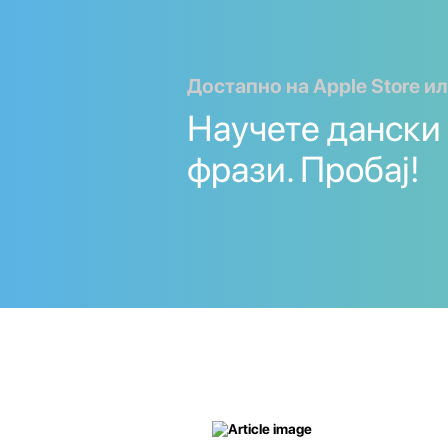
Достапно на Apple Store ил
Научете дански
фрази. Пробај!