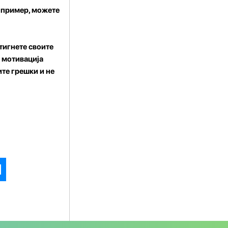
а пример, можете
тигнете своите
а мотивација
ите грешки и не