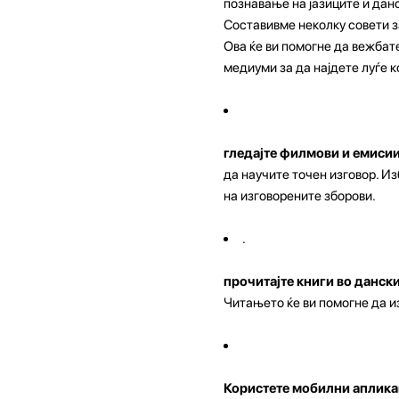
познавање на јазиците и данс
Составивме неколку совети з
Ова ќе ви помогне да вежбате
медиуми за да најдете луѓе к
гледајте филмови и емисии
да научите точен изговор. И
на изговорените зборови.
.
прочитајте книги во данск
Читањето ќе ви помогне да и
Користете мобилни апликац