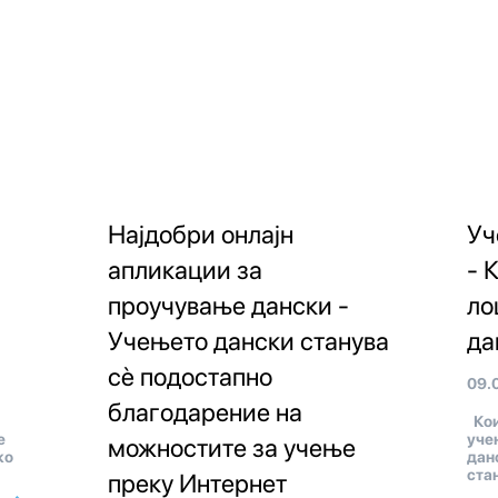
Најдобри онлајн
Уч
апликации за
- 
проучување дански -
ло
Учењето дански станува
да
сè подостапно
09.
благодарение на
Кои
е
уче
можностите за учење
ко
дан
ста
преку Интернет