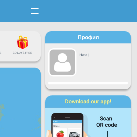
Профил
Е
30 DAYS FREE
Ниво
|
Напредок
Пон
Вто
Сре
Чет