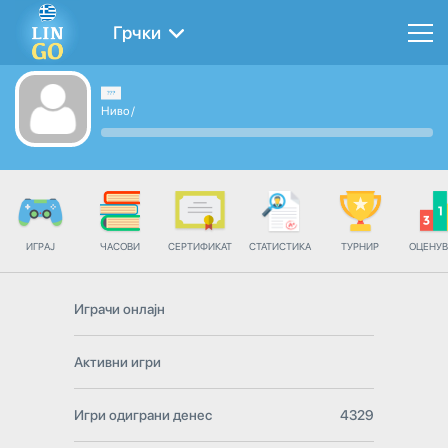
Грчки
Ниво
/
ИГРАЈ
ЧАСОВИ
СЕРТИФИКАТ
СТАТИСТИКА
ТУРНИР
ОЦЕНУ
Играчи онлајн
Активни игри
Игри одиграни денес
4329