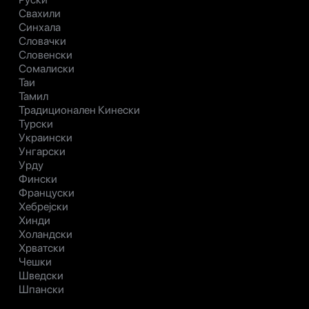
Свахили
Синхала
Словачки
Словенски
Сомалиски
Таи
Тамил
Традиционален Кинески
Турски
Украински
Унгарски
Урду
Фински
Француски
Хебрејски
Хинди
Холандски
Хрватски
Чешки
Шведски
Шпански