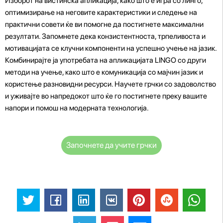
Изборот на вистинска апликација, како што е игра со линго,
оптимизирање на неговите карактеристики и следење на
практични совети ќе ви помогне да постигнете максимални
резултати. Запомнете дека конзистентноста, трпеливоста и
мотивацијата се клучни компоненти на успешно учење на јазик.
Комбинирајте ја употребата на апликацијата LINGO со други
методи на учење, како што е комуникација со мајчин јазик и
користење разновидни ресурси. Научете грчки со задоволство
и уживајте во напредокот што ќе го постигнете преку вашите
напори и помош на модерната технологија.
Започнете да учите грчки