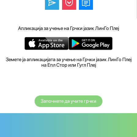
Апликација за учење на Грчки јазик ЛинГо Плеј
Земете ја апликацијата за учење на Грчки јазик ЛинГо Плеј
на Епл Стор или Гугл Плеј
Започнете да учите грчки