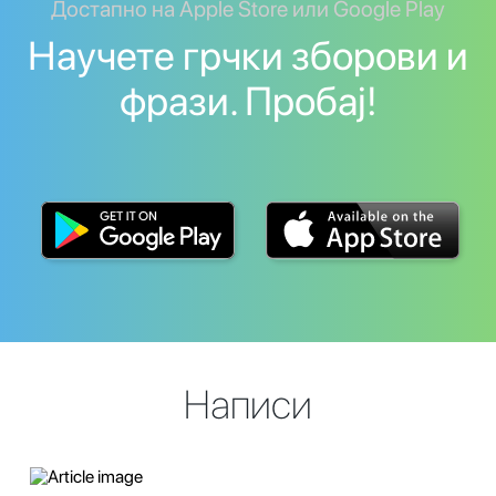
Достапно на Apple Store или Google Play
Научете грчки зборови и
фрази. Пробај!
Написи