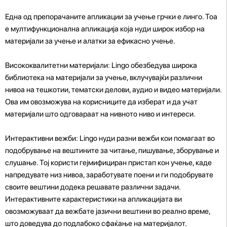
Една од препорачаните апликации за учење грчки е линго. Тоа
е мултифункционална апликација која нуди широк избор на
материјали за учење и алатки за ефикасно учење.
Висококвалитетни материјали: Lingo обезбедува широка
библиотека на материјали за учење, вклучувајќи различни
нивоа на тешкотии, тематски делови, аудио и видео материјали.
Ова им овозможува на корисниците да изберат и да учат
материјали што одговараат на нивното ниво и интереси.
Интерактивни вежби: Lingo нуди разни вежби кои помагаат во
подобрување на вештините за читање, пишување, зборување и
слушање. Тој користи гејмифициран пристап кон учење, каде
напредувате низ нивоа, заработувате поени и ги подобрувате
своите вештини додека решавате различни задачи.
Интерактивните карактеристики на апликацијата ви
овозможуваат да вежбате јазични вештини во реално време,
што доведува до подлабоко сфаќање на материјалот.