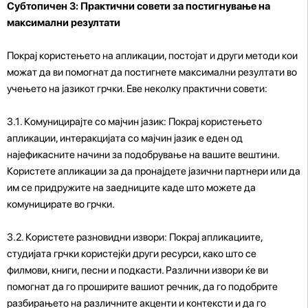
Субтопичен 3: Практични совети за постигнување на
максимални резултати
Покрај користењето на апликации, постојат и други методи кои
можат да ви помогнат да постигнете максимални резултати во
учењето на јазикот грчки. Еве неколку практични совети:
3.1. Комуницирајте со мајчин јазик: Покрај користењето
апликации, интеракцијата со мајчин јазик е еден од
најефикасните начини за подобрување на вашите вештини.
Користете апликации за да пронајдете јазични партнери или да
им се придружите на заедниците каде што можете да
комуницирате во грчки.
3.2. Користете разновидни извори: Покрај апликациите,
студијата грчки користејќи други ресурси, како што се
филмови, книги, песни и подкасти. Различни извори ќе ви
помогнат да го проширите вашиот речник, да го подобрите
разбирањето на различните акценти и контексти и да го