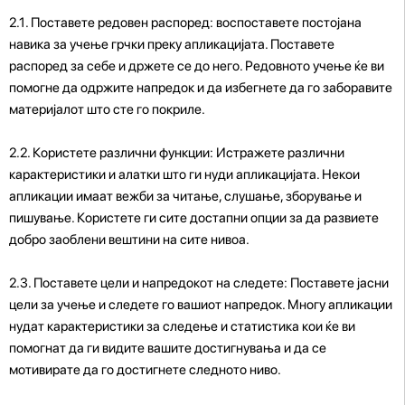
2.1. Поставете редовен распоред: воспоставете постојана
навика за учење грчки преку апликацијата. Поставете
распоред за себе и држете се до него. Редовното учење ќе ви
помогне да одржите напредок и да избегнете да го заборавите
материјалот што сте го покриле.
2.2. Користете различни функции: Истражете различни
карактеристики и алатки што ги нуди апликацијата. Некои
апликации имаат вежби за читање, слушање, зборување и
пишување. Користете ги сите достапни опции за да развиете
добро заоблени вештини на сите нивоа.
2.3. Поставете цели и напредокот на следете: Поставете јасни
цели за учење и следете го вашиот напредок. Многу апликации
нудат карактеристики за следење и статистика кои ќе ви
помогнат да ги видите вашите достигнувања и да се
мотивирате да го достигнете следното ниво.