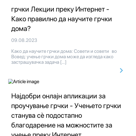
грчки Лекции преку Интернет -
Како правилно да научите грчки
дома?
09.08.2023
Како да научите грчки дома: Совети и совети во
Вовед: учење грчки дома може да изгледа како
застрашувачка задача […]
Најдобри онлајн апликации за
проучување грчки - Учењето грчки
станува сè подостапно
благодарение на можностите за
учење преку Интернет