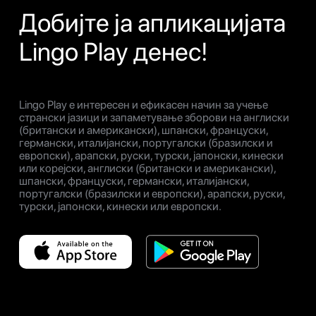
Добијте ја апликацијата
Lingo Play денес!
Lingo Play е интересен и ефикасен начин за учење
странски јазици и запаметување зборови на англиски
(британски и американски), шпански, француски,
германски, италијански, португалски (бразилски и
европски), арапски, руски, турски, јапонски, кинески
или корејски, англиски (британски и американски),
шпански, француски, германски, италијански,
португалски (бразилски и европски), арапски, руски,
турски, јапонски, кинески или европски.