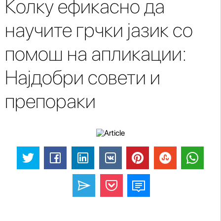
Колку ефикасно да
научите грчки јазик со
помош на апликации:
Најдобри совети и
препораки