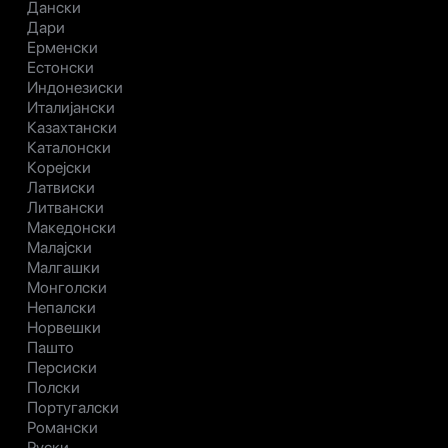
Дански
Дари
Ерменски
Естонски
Индонезиски
Италијански
Казахтански
Каталонски
Корејски
Латвиски
Литвански
Македонски
Малајски
Малгашки
Монголски
Непалски
Норвешки
Пашто
Персиски
Полски
Португалски
Романски
Руски