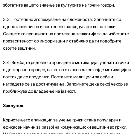
збогатите вашето знаење за културите на грчки-говори.
3.3. Постепено зголемување на сложеноста: Започнете со
едноставни нивоа и постепено напредувајте во потешки.
Следете го принципот на постепена тешкотија за да избегнете
презаситеност со информации и стабилно да ги подобрите
своите вештини.
3.4. Вежбајте редовно и пронајдете мотивација: учењето грчки
е долгорочен процес, па затоа е важно да се најде мотивација и
поттик да се продолжи. Поставете мали цели за себе и
наградете се за достигнувања. Запомнете дека секој чекор ве
приближува до владеење на јазикот.
Заклучок:
Користењето апликации за учење грчки стана популарен и
ефикасен начин за развој на комуникациски вештини во грчки.