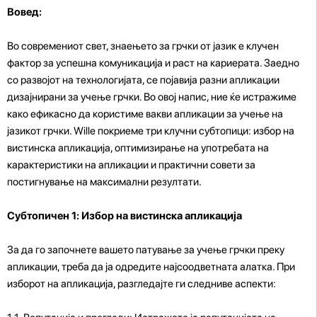
Вовед:
Во современиот свет, знаењето за грчки от јазик е клучен
фактор за успешна комуникација и раст на кариерата. Заедно
со развојот на технологијата, се појавија разни апликации
дизајнирани за учење грчки. Во овој напис, ние ќе истражиме
како ефикасно да користиме вакви апликации за учење на
јазикот грчки. Willе покриеме три клучни субтопици: избор на
вистинска апликација, оптимизирање на употребата на
карактеристики на апликации и практични совети за
постигнување на максимални резултати.
Субтопичен 1: Избор на вистинска апликација
За да го започнете вашето патување за учење грчки преку
апликации, треба да ја одредите најсоодветната алатка. При
изборот на апликација, разгледајте ги следниве аспекти: