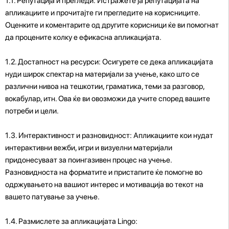
1.1. Репутација и прегледи: Истражете ја репутацијата на
апликациите и прочитајте ги прегледите на корисниците.
Оценките и коментарите од другите корисници ќе ви помогнат
да процените колку е ефикасна апликацијата.
1.2. Достапност на ресурси: Осигурете се дека апликацијата
нуди широк спектар на материјали за учење, како што се
различни нивоа на тешкотии, граматика, теми за разговор,
вокабулар, итн. Ова ќе ви овозможи да учите според вашите
потреби и цели.
1.3. Интерактивност и разновидност: Апликациите кои нудат
интерактивни вежби, игри и визуелни материјали
придонесуваат за поингазивен процес на учење.
Разновидноста на форматите и пристапите ќе помогне во
одржувањето на вашиот интерес и мотивација во текот на
вашето патување за учење.
1.4. Размислете за апликацијата Lingo: