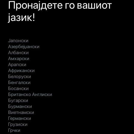
Пронајдете го вашиот
јазик!
Јапонски
Азербејџански
Албански
Амхарски
Арапски
Африкански
Белоруски
Бенгалски
Босански
Британско Англиски
Бугарски
Бурмански
Виетнамски
Германски
Грузиски
Грчки