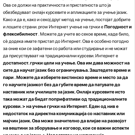
Ова се должи на практичноста и пристапноста што ја
обезбедуваат онлајн курсевите и апликациите за учење јазик.
Како и да е, како и секој друг метод на учење, постојат добрите
и лошите страни. prow
Интернет учење на грчки е
Погодност и
флексибилност
. Можете да учите во секое време, каде било,
сè додека имате пристап до Интернет. Ова е особено погодно
за оние кои се зафатени со работа или студирање и не можат
да присуствуваат на традиционални курсеви. Интернет е
достапност. грчки цели на учење. Ова им дава можност на
сите да научат јазик без ограничувања.
Заштедете време и
пари
. Можете да изберете вистинско време и место за да
го научите јазикот без да губите време да патувате до
наставник или училиште за јазик. Онлајн курсевите исто
така можат да бидат поприфатливи од традиционалните
курсеви. >
на учење грчки на Интернет. Еден од нив е
недостаток на директна комуникација
со наставник или
мајчин јазик. Ова може значително да влијае на развојот
на вештини за зборување и изговор, кои се важни аспекти