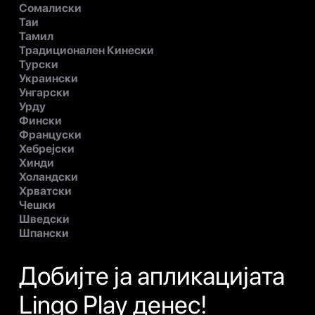
Сомалиски
Таи
Тамил
Традиционален Кинески
Турски
Украински
Унгарски
Урду
Фински
Француски
Хебрејски
Хинди
Холандски
Хрватски
Чешки
Шведски
Шпански
Добијте ја апликацијата
Lingo Play денес!