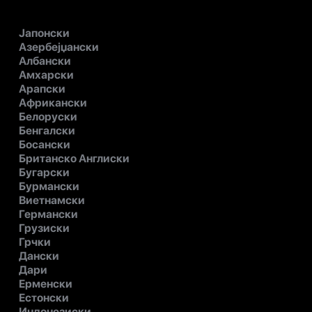
Јапонски
Азербејџански
Албански
Амхарски
Арапски
Африкански
Белоруски
Бенгалски
Босански
Британско Англиски
Бугарски
Бурмански
Виетнамски
Германски
Грузиски
Грчки
Дански
Дари
Ерменски
Естонски
Индонезиски