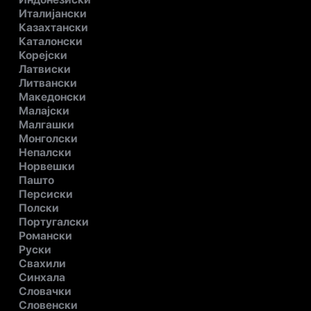
Италијански
Казахтански
Каталонски
Корејски
Латвиски
Литвански
Македонски
Малајски
Малгашки
Монголски
Непалски
Норвешки
Пашто
Персиски
Полски
Португалски
Романски
Руски
Свахили
Синхала
Словачки
Словенски