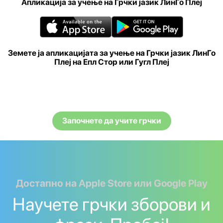
Апликација за учење на Грчки јазик ЛинГо Плеј
Земете ја апликацијата за учење на Грчки јазик ЛинГо
Плеј на Епл Стор или Гугл Плеј
Започнете да учите грчки
Достапно на Apple Store или Google Play
Научете грчки зборови и