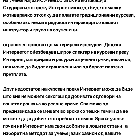
на учење на јазик. >
Недостаток на мотивација
.
Студирањето преку Интернет може да биде помалку
мотивирачко отколку да полагате традиционални курсеви,
особено ако немате редовна интеракција со вашиот
инструктор и група на соученици.
ограничен пристап до материјали и ресурси
. Додека
Интернетот обезбедува широк спектар на курсеви преку
Интернет, материјали и ресурси за учење грчки, некои од
нив може да бидат ограничени или да бараат платена
претплата.
Друг недостаток на курсеви преку Интернет може да биде
што вие
не можете секогаш да добивате одговори на
вашите прашања
во реално време. Ова може да
предизвика да се мешате во врска со тешки теми и да не
можете да ја добиете потребната помош. Span>
учење
грчки на Интернет има свои добрите и лошите страни
, а
изборот на методот за учење јазик зависи од вашите