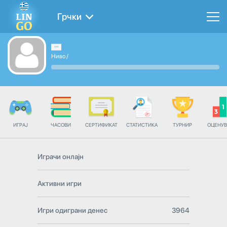
Грчки
Ниво
/
ИГРАЈ
ЧАСОВИ
СЕРТИФИКАТ
СТАТИСТИКА
ТУРНИР
ОЦЕНУ
Играчи онлајн
Активни игри
Игри одиграни денес
3964