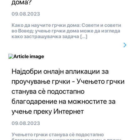
дома?
09.08.2023
Како да научите грчки дома: Совети и совети
во Вовед: учење грчки дома може да изгледа
како застрашувачка задача […]
Најдобри онлајн апликации за
проучување грчки - Учењето грчки
станува сè подостапно
благодарение на можностите за
учење преку Интернет
09.08.2023
Учењето грчки станува сè подостапно