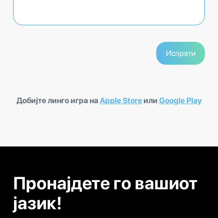
Добијте линго игра на
Apple Store
или
Google Play
Пронајдете го вашиот
јазик!