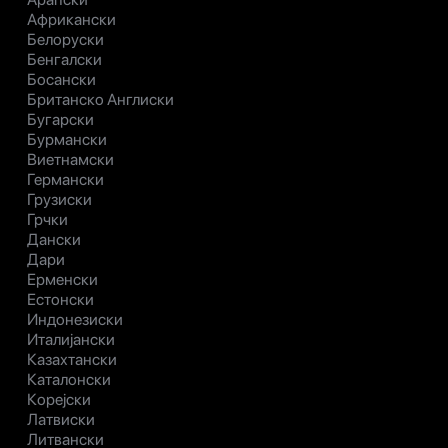
Африкански
Белоруски
Бенгалски
Босански
Британско Англиски
Бугарски
Бурмански
Виетнамски
Германски
Грузиски
Грчки
Дански
Дари
Ерменски
Естонски
Индонезиски
Италијански
Казахтански
Каталонски
Корејски
Латвиски
Литвански