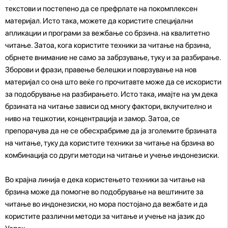
текстови и постепено да се префрлате на покомплексен
материјал. Исто така, можете да користите специјални
апликации и програми за вежбање со брзина. на квалитетно
читање. Затоа, кога користите техники за читање на брзина,
обрнете внимание не само за забрзување, туку и за разбирање.
Зборови и фрази, правење белешки и поврзување на нов
материјал со она што веќе го прочитавте може да се искористи
за подобрување на разбирањето. Исто така, имајте на ум дека
брзината на читање зависи од многу фактори, вклучително и
ниво на тешкотии, концентрација и замор. Затоа, се
препорачува да не се обесхрабриме да ја зголемите брзината
на читање, туку да користите техники за читање на брзина во
комбинација со други методи на читање и учење индонезиски.
Во крајна линија е дека користењето техники за читање на
брзина може да помогне во подобрување на вештините за
читање во индонезиски, но мора постојано да вежбате и да
користите различни методи за читање и учење на јазик до