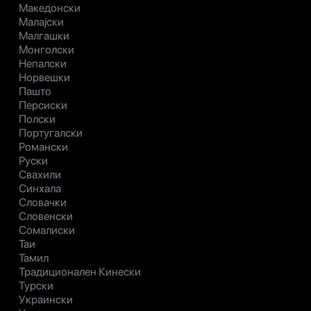
Македонски
Малајски
Малгашки
Монголски
Непалски
Норвешки
Пашто
Персиски
Полски
Португалски
Романски
Руски
Свахили
Синхала
Словачки
Словенски
Сомалиски
Таи
Тамил
Традиционален Кинески
Турски
Украински