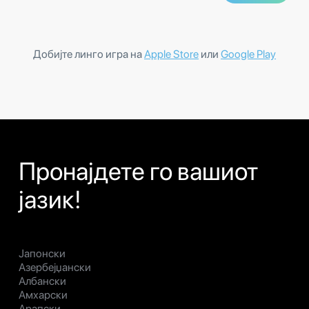
Добијте линго игра на
Apple Store
или
Google Play
Пронајдете го вашиот
јазик!
Јапонски
Азербејџански
Албански
Амхарски
Арапски