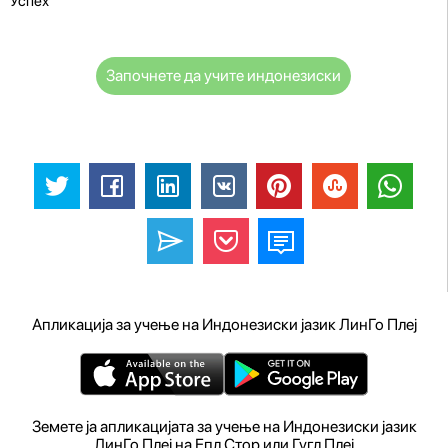
Успех
Започнете да учите индонезиски
Апликација за учење на Индонезиски јазик ЛинГо Плеј
Земете ја апликацијата за учење на Индонезиски јазик
ЛинГо Плеј на Епл Стор или Гугл Плеј