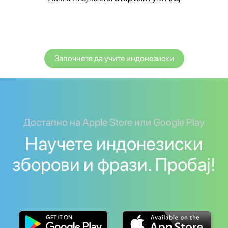
Започнете да учите индонезиски
Достапно на Apple Store или Google Play
Научете индонезиски
зборови и фрази. Пробај!