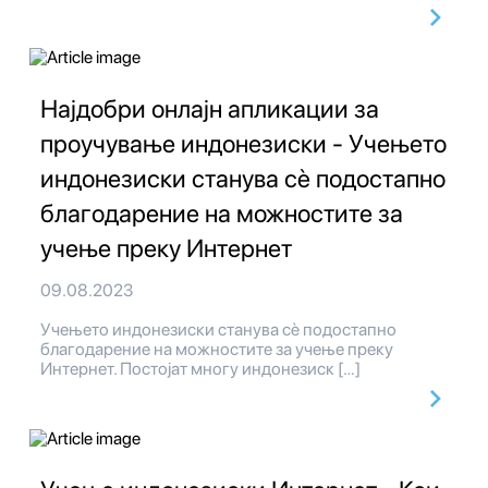
Најдобри онлајн апликации за
проучување индонезиски - Учењето
индонезиски станува сè подостапно
благодарение на можностите за
учење преку Интернет
09.08.2023
Учењето индонезиски станува сè подостапно
благодарение на можностите за учење преку
Интернет. Постојат многу индонезиск […]