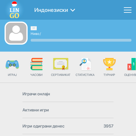
Индонезиски
Ниво
/
ИГРАЈ
ЧАСОВИ
СЕРТИФИКАТ
СТАТИСТИКА
ТУРНИР
ОЦЕНУ
Играчи онлајн
Активни игри
Игри одиграни денес
3957