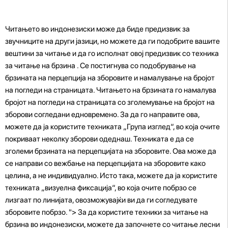
Читањето во индонезиски може да биде предизвик за
звучниците на други јазици, но можете да ги подобрите вашите
вештини за читање и да го исполнат овој предизвик со техника
за читање на брзина . Се постигнува со подобрување на
брзината на перцепција на зборовите и намалување на бројот
на погледи на страницата. Читањето на брзината го намалува
бројот на погледи на страницата со зголемување на бројот на
зборови согледани едновремено. За да го направите ова,
можете да ја користите техниката „Група изглед“, во која очите
покриваат неколку зборови одеднаш. Техниката е да се
зголеми брзината на перцепцијата на зборовите. Ова може да
се направи со вежбање на перцепцијата на зборовите како
целина, а не индивидуално. Исто така, можете да ја користите
техниката „визуелна фиксација“, во која очите побрзо се
лизгаат по линијата, овозможувајќи ви да ги согледувате
зборовите побрзо. "> За да користите техники за читање на
брзина во индонезиски, можете да започнете со читање лесни