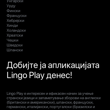
Унгарски
Урду
Фински
Француски
Хебрејски
Хинди
Холандски
Хрватски
Чешки
Шведски
Шпански
Добијте ја апликацијата
Lingo Play денес!
Lingo Play е интересен и ефикасен начин за учење
странски јазици и запаметување зборови на англиски
(британски и американски), шпански, француски,
германски, италијански, португалски (бразилски и