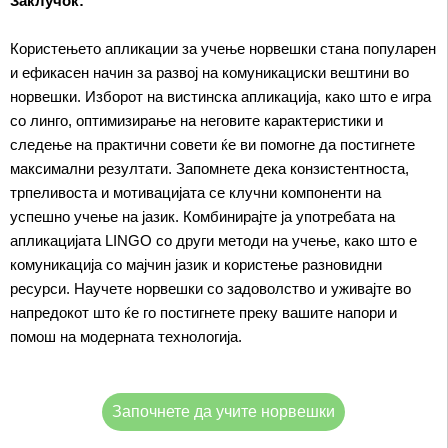
Заклучок:
Користењето апликации за учење норвешки стана популарен
и ефикасен начин за развој на комуникациски вештини во
норвешки. Изборот на вистинска апликација, како што е игра
со линго, оптимизирање на неговите карактеристики и
следење на практични совети ќе ви помогне да постигнете
максимални резултати. Запомнете дека конзистентноста,
трпеливоста и мотивацијата се клучни компоненти на
успешно учење на јазик. Комбинирајте ја употребата на
апликацијата LINGO со други методи на учење, како што е
комуникација со мајчин јазик и користење разновидни
ресурси. Научете норвешки со задоволство и уживајте во
напредокот што ќе го постигнете преку вашите напори и
помош на модерната технологија.
Започнете да учите норвешки