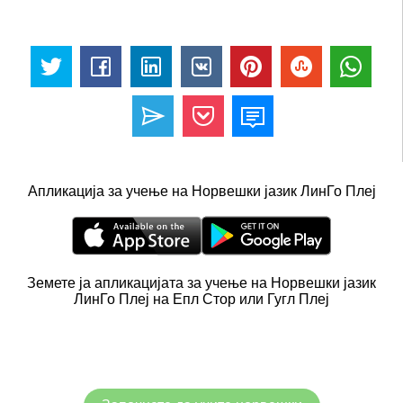
Апликација за учење на Норвешки јазик ЛинГо Плеј
Земете ја апликацијата за учење на Норвешки јазик
ЛинГо Плеј на Епл Стор или Гугл Плеј