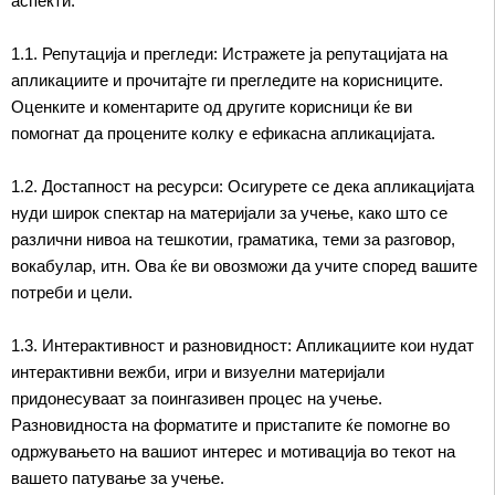
аспекти:
1.1. Репутација и прегледи: Истражете ја репутацијата на
апликациите и прочитајте ги прегледите на корисниците.
Оценките и коментарите од другите корисници ќе ви
помогнат да процените колку е ефикасна апликацијата.
1.2. Достапност на ресурси: Осигурете се дека апликацијата
нуди широк спектар на материјали за учење, како што се
различни нивоа на тешкотии, граматика, теми за разговор,
вокабулар, итн. Ова ќе ви овозможи да учите според вашите
потреби и цели.
1.3. Интерактивност и разновидност: Апликациите кои нудат
интерактивни вежби, игри и визуелни материјали
придонесуваат за поингазивен процес на учење.
Разновидноста на форматите и пристапите ќе помогне во
одржувањето на вашиот интерес и мотивација во текот на
вашето патување за учење.