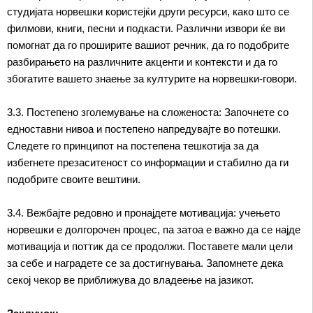
студијата норвешки користејќи други ресурси, како што се
филмови, книги, песни и подкасти. Различни извори ќе ви
помогнат да го проширите вашиот речник, да го подобрите
разбирањето на различните акценти и контексти и да го
збогатите вашето знаење за културите на норвешки-говори.
3.3. Постепено зголемување на сложеноста: Започнете со
едноставни нивоа и постепено напредувајте во потешки.
Следете го принципот на постепена тешкотија за да
избегнете презаситеност со информации и стабилно да ги
подобрите своите вештини.
3.4. Вежбајте редовно и пронајдете мотивација: учењето
норвешки е долгорочен процес, па затоа е важно да се најде
мотивација и поттик да се продолжи. Поставете мали цели
за себе и наградете се за достигнувања. Запомнете дека
секој чекор ве приближува до владеење на јазикот.