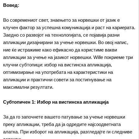
Вовед:
Во современиот свет, знаењето за норвешки от јазик е
клучен фактор за успешна комуникација и раст на кариерата.
Заедно со развојот на технологијата, се појавија разни
апликации дизајнирани за учење норвешки. Во овој напис,
ние ќе истражиме како ефикасно да користиме вакви
апликации за учење на јазикот норвешки. Willе покриеме три
клучни субтопици: избор на вистинска апликација,
оптимизирање на употребата на карактеристики на
апликации и практични совети за постигнување на
максимални резултати.
Субтопичен 1: Избор на вистинска апликација
За да го започнете вашето патување за учење норвешки
преку апликации, треба да ја одредите најсоодветната
алатка. При изборот на апликација, разгледајте ги следниве