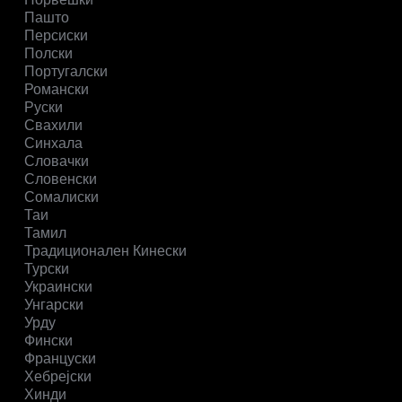
Пашто
Персиски
Полски
Португалски
Романски
Руски
Свахили
Синхала
Словачки
Словенски
Сомалиски
Таи
Тамил
Традиционален Кинески
Турски
Украински
Унгарски
Урду
Фински
Француски
Хебрејски
Хинди