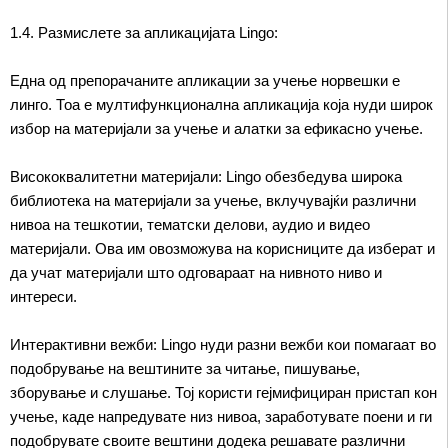
1.4. Размислете за апликацијата Lingo:
Една од препорачаните апликации за учење норвешки е
линго. Тоа е мултифункционална апликација која нуди широк
избор на материјали за учење и алатки за ефикасно учење.
Висококвалитетни материјали: Lingo обезбедува широка
библиотека на материјали за учење, вклучувајќи различни
нивоа на тешкотии, тематски делови, аудио и видео
материјали. Ова им овозможува на корисниците да изберат и
да учат материјали што одговараат на нивното ниво и
интереси.
Интерактивни вежби: Lingo нуди разни вежби кои помагаат во
подобрување на вештините за читање, пишување,
зборување и слушање. Тој користи гејмифициран пристап кон
учење, каде напредувате низ нивоа, заработувате поени и ги
подобрувате своите вештини додека решавате различни