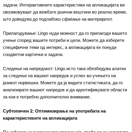
задачи. Интерактивните карактеристики на апликацијата ви
овозможуваат да вежбате јазични вештини во реално време,
што доведува до подлабоко сфаќање на материјалот.
Прилагодување: Lingo нуди можност да го прилагоди вашето
учење според вашите потреби и цели. Можете да изберете
специфични теми од интерес, а апликацијата ќе понуди
соодветни картички и задачи.
Следење на напредокот: Lingo исто така обезбедува алатки
за следење на вашиот напредок и успех во учењето на
јазикот норвешки. Можете да ја видите статистиката, да го
анализирате вашиот напредок и да идентификувате области
за кои е потребно дополнително внимание.
Субтопичен 2: Оптимизирање на употребата на
карактеристиките на апликацијата