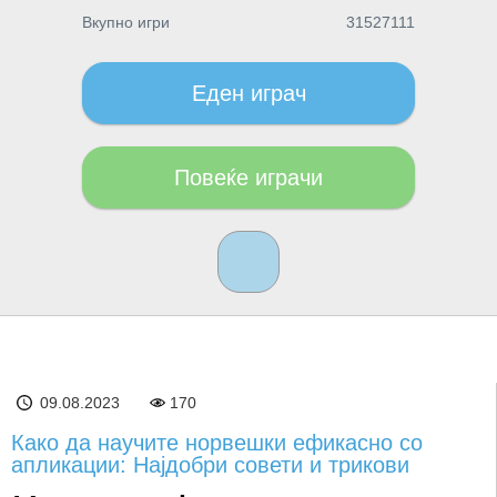
Вкупно игри
31527111
Еден играч
Повеќе играчи
09.08.2023
170
Како да научите норвешки ефикасно со
апликации: Најдобри совети и трикови