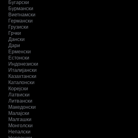
Бугарски
Бурмански
Виетнамски
Германски
Грузиски
Грчки
Дански
Дари
Ерменски
Естонски
Индонезиски
Италијански
Казахтански
Каталонски
Корејски
Латвиски
Литвански
Македонски
Малајски
Малгашки
Монголски
Непалски
Норвешки