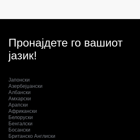
Пронајдете го вашиот
јазик!
Јапонски
Азербејџански
Албански
Амхарски
Арапски
Африкански
Белоруски
Бенгалски
Босански
Британско Англиски