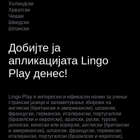
Холандски
Хрватски
Чешки
Шведски
Шпански
Добијте ја
апликацијата Lingo
Play денес!
Lingo Play е интересен и ефикасен начин за учење
странски јазици и запаметување зборови на
англиски (британски и американски), шпански,
француски, германски, италијански, португалски
(бразилски и европски), арапски, руски, турски,
јапонски, кинески или корејски, англиски (британски
и американски), шпански, француски, германски,
италијански, португалски (бразилски и европски),