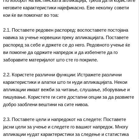
По изборот на вистинската апликација, треба да ги користите
неговите карактеристики најефикасно. Еве неколку совети
кои ќе ви помогнат во тоа:
2.1. Поставете редовен распоред: воспоставете постојана
навика за учење норвешки преку апликацијата. Поставете
распоред за себе и држете се до него. Редовното учење ќе
ви помогне да одржите напредок и да избегнете да го
заборавите материјалот што сте го покриле.
2.2. Користете различни функции: Истражете различни
карактеристики и алатки што ги нуди апликацијата. Некои
апликации имаат вежби за читање, слушање, зборување и
пишување. Користете ги сите достапни опции за да развиете
добро заоблени вештини на сите нивоа.
2.3. Поставете цели и напредокот на следете: Поставете
јасни цели за учење и следете го вашиот напредок. Многу
апликации нудат карактеристики за следење и статистика