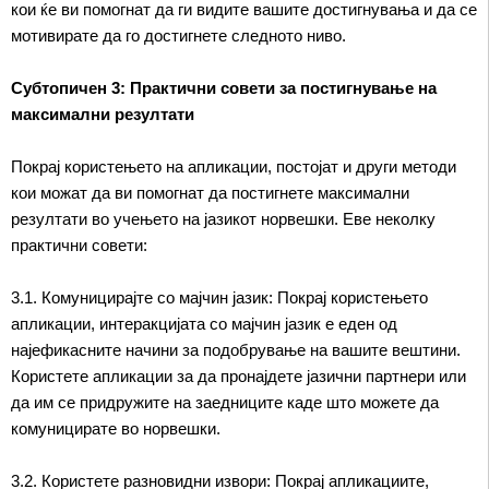
кои ќе ви помогнат да ги видите вашите достигнувања и да се
мотивирате да го достигнете следното ниво.
Субтопичен 3: Практични совети за постигнување на
максимални резултати
Покрај користењето на апликации, постојат и други методи
кои можат да ви помогнат да постигнете максимални
резултати во учењето на јазикот норвешки. Еве неколку
практични совети:
3.1. Комуницирајте со мајчин јазик: Покрај користењето
апликации, интеракцијата со мајчин јазик е еден од
најефикасните начини за подобрување на вашите вештини.
Користете апликации за да пронајдете јазични партнери или
да им се придружите на заедниците каде што можете да
комуницирате во норвешки.
3.2. Користете разновидни извори: Покрај апликациите,