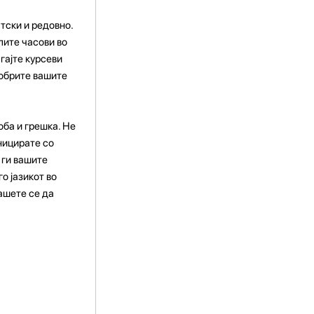
атски и редовно.
лите часови во
гајте курсеви
добрите вашите
оба и грешка. Не
ницирате со
 ги вашите
о јазикот во
ашете се да