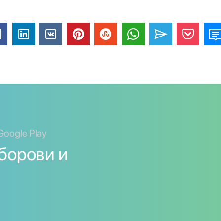
Google Play
борови и