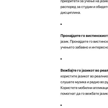
приоритети за учење на јазик
распоред за студии и обидет
дисциплина.
Пронајдете го вистинскиот
јазик. Пронајдете го вистинск
учењето забавно и интересн
Вежбајте го јазикот во ре
користите јазикот во реалнио
слушате музика и радио во ру
Користете мобилни апликации,
помогнат да го вежбате јазик