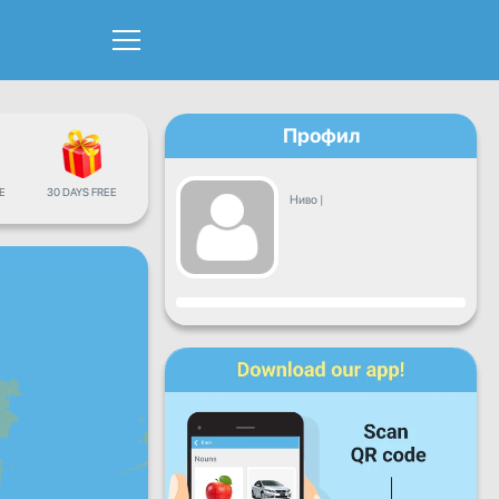
Профил
Е
30 DAYS FREE
Ниво
|
Напредок
Пон
Вто
Сре
Чет