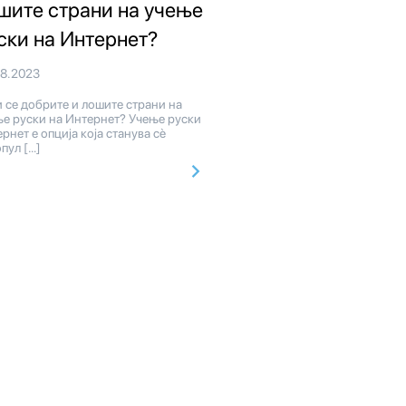
шите страни на учење
ски на Интернет?
08.2023
 се добрите и лошите страни на
ње руски на Интернет? Учење руски
рнет е опција која станува сè
пул […]