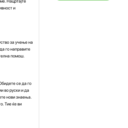
ме. Нацртајте
ивност и
ство за учење на
 да го направите
телна помош.
Обидете се да го
и во руски и да
ете нови знаења.
. Тие ќе ви