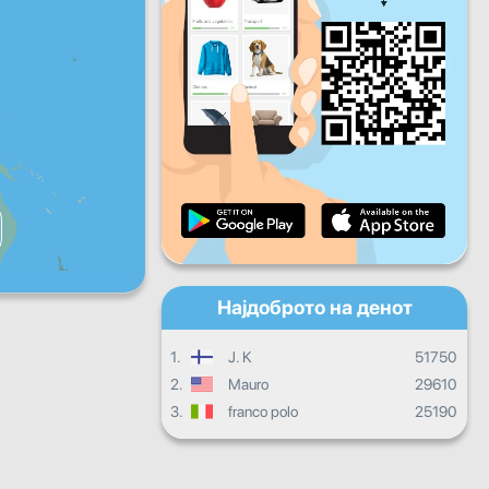
Пет
Саб
Нед
Дневен напредок
Месечен напредок
Сертификат
Целокупен напредок
Најдоброто на денот
1.
J. K
51750
2.
Mauro
29610
3.
franco polo
25190