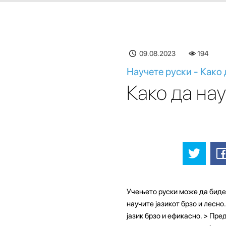
09.08.2023
194
Научете руски - Како 
Како да на
Учењето руски може да биде 
научите јазикот брзо и лесно
јазик брзо и ефикасно. > Пре