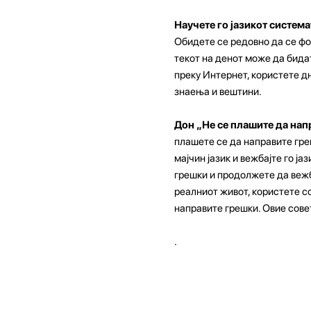
Научете го јазикот систем
Обидете се редовно да се фо
текот на денот може да бида
преку Интернет, користете дн
знаења и вештини.
Дон „Не се плашите да на
плашете се да направите гре
мајчин јазик и вежбајте го ј
грешки и продолжете да вежба
реалниот живот, користете с
направите грешки. Овие совет
.