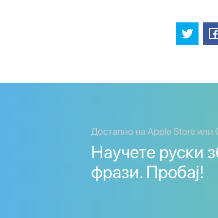
Достапно на Apple Store или 
Научете руски з
фрази. Пробај!