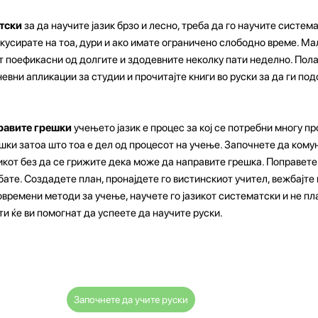
атски
за да научите јазик брзо и лесно, треба да го научите систем
кусирате на тоа, дури и ако имате ограничено слободно време. Ма
т поефикасни од долгите и здодевните неколку пати неделно. Пола
евни апликации за студии и прочитајте книги во руски за да ги по
правите грешки
учењето јазик е процес за кој се потребни многу пр
шки затоа што тоа е дел од процесот на учење. Започнете да кому
азикот без да се грижите дека може да направите грешка. Поправете
те. Создадете план, пронајдете го вистинскиот учител, вежбајте г
овремени методи за учење, научете го јазикот систематски и не пл
и ќе ви помогнат да успеете да научите руски.
Започнете да учите руски