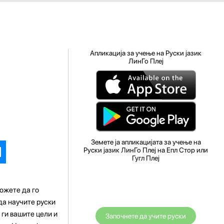
Апликација за учење на Руски јазик
ЛинГо Плеј
Земете ја апликацијата за учење на
Руски јазик ЛинГо Плеј на Епл Стор или
Гугл Плеј
ожете да го
 да научите руски
 ги вашите цели и
Започнете да учите руски