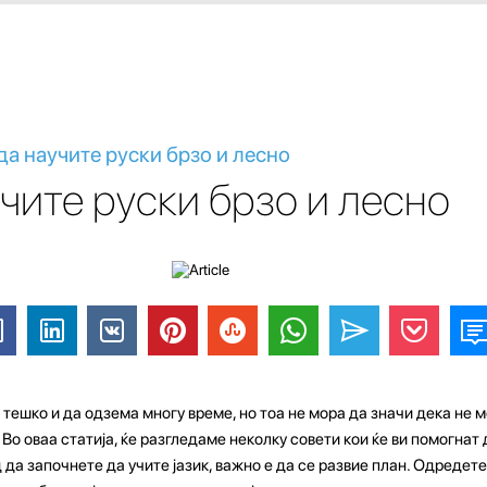
да научите руски брзо и лесно
учите руски брзо и лесно
тешко и да одзема многу време, но тоа не мора да значи дека не м
. Во оваа статија, ќе разгледаме неколку совети кои ќе ви помогнат
д да започнете да учите јазик, важно е да се развие план. Одредете