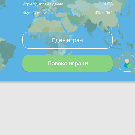
Игри одиграни денес
4126
Вкупно игри
31531494
Еден играч
Повеќе играчи