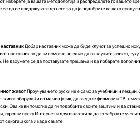
от, изберете ја вашата методологија и распределете го вашето вре
е се да се придржувате до него за да ја подобрите вашата продукт
 наставник
Добар наставник може да биде клучот за успешно иску
иот наставник за да ви помогне не само да го научите јазикот, туку
о. Не двоумете се да поставувате прашања и да побарате дополни
алниот живот
Проучувањето руски не е само за учебници и лекции. 
т живот зборувајќи со мајчин јазик, да гледате филмови и ТВ -емиси
ски. Ова ќе ви помогне да ги подобрите своите вештини и да стекн
 курсеви преку Интернет и други алатки за да го забрзате учењето
от секогаш кога и каде сакате.