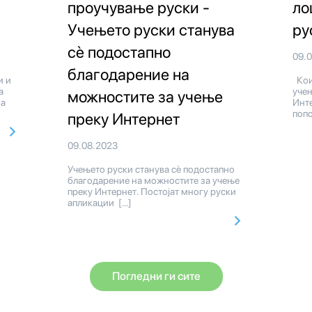
проучување руски -
ло
Учењето руски станува
ру
сè подостапно
09.
благодарение на
и и
Кои
а
уче
можностите за учење
ка
Инте
попо
преку Интернет
09.08.2023
Учењето руски станува сè подостапно
благодарение на можностите за учење
преку Интернет. Постојат многу руски
апликации […]
Погледни ги сите