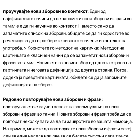
проучувајте нови зборови во контекст:
Еден од
најефикасните начини да се запамети нови зборови и фрази во
тамил е е да ги научиме во контекст. Наместо само да
запаметите список на зборови, обидете се да ги користите во
реченици за да го разберете нивното значење и контекст на
употреба. > Користете го методот на картичка: Методот на
картичката е класичен начин да се запаметат нови зборови и
фрази во тамил. Напишете го новиот збор од едната страна на
картичката и неговата дефиниција од другата страна. Потоа,
додека ја превртите картичката, обидете се да ја запомните
дефиницијата на зборот.
Редовно повторувајте нови зборови и фрази:
повторувањето е клучен аспект на запомнување на нови
зборови и фрази во тамил. Новите зборови и фрази треба да се
повторат неколку пати за да ги зацврстите во вашата меморија.
На пример, можете да повторувате нови зборови и фрази секој
ден за една недела или две за да бидете сигурни дека тие се