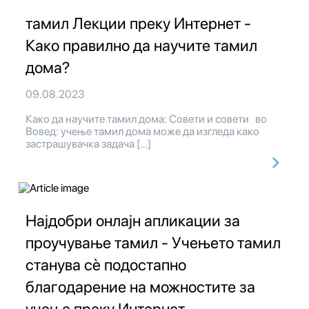
тамил Лекции преку Интернет -
Како правилно да научите тамил
дома?
09.08.2023
Како да научите тамил дома: Совети и совети во
Вовед: учење тамил дома може да изгледа како
застрашувачка задача […]
Најдобри онлајн апликации за
проучување тамил - Учењето тамил
станува сè подостапно
благодарение на можностите за