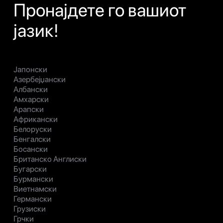
Пронајдете го вашиот
јазик!
Јапонски
Азербејџански
Албански
Амхарски
Арапски
Африкански
Белоруски
Бенгалски
Босански
Британско Англиски
Бугарски
Бурмански
Виетнамски
Германски
Грузиски
Грчки