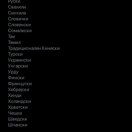
Руски
Свахили
Синхала
Словачки
Словенски
Сомалиски
Таи
Тамил
Традиционален Кинески
Турски
Украински
Унгарски
Урду
Фински
Француски
Хебрејски
Хинди
Холандски
Хрватски
Чешки
Шведски
Шпански