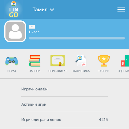
Тамил
Ниво
/
ИГРАЈ
ЧАСОВИ
СЕРТИФИКАТ
СТАТИСТИКА
ТУРНИР
ОЦЕНУ
Играчи онлајн
Активни игри
Игри одиграни денес
4215