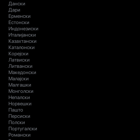
Дански
Дари
Ерменски
Естонски
Индонезиски
Италијански
Казахтански
Каталонски
Корејски
Латвиски
Литвански
Македонски
Малајски
Малгашки
Монголски
Непалски
Норвешки
Пашто
Персиски
Полски
Португалски
Романски