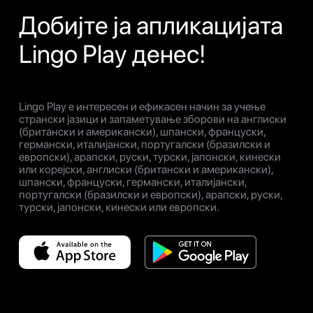
Добијте ја апликацијата
Lingo Play денес!
Lingo Play е интересен и ефикасен начин за учење
странски јазици и запаметување зборови на англиски
(британски и американски), шпански, француски,
германски, италијански, португалски (бразилски и
европски), арапски, руски, турски, јапонски, кинески
или корејски, англиски (британски и американски),
шпански, француски, германски, италијански,
португалски (бразилски и европски), арапски, руски,
турски, јапонски, кинески или европски.