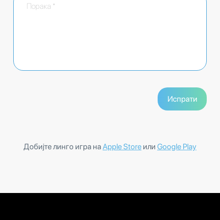
Добијте линго игра на
Apple Store
или
Google Play