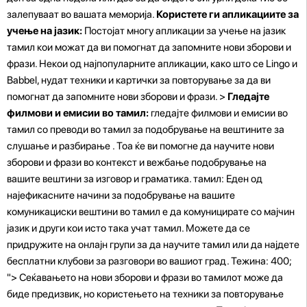
залепуваат во вашата меморија.
Користете ги апликациите за
учење на јазик:
Постојат многу апликации за учење на јазик
тамил кои можат да ви помогнат да запомните нови зборови и
фрази. Некои од најпопуларните апликации, како што се Lingo и
Babbel, нудат техники и картички за повторување за да ви
помогнат да запомните нови зборови и фрази. >
Гледајте
филмови и емисии во тамил:
гледајте филмови и емисии во
тамил со преводи во тамил за подобрување на вештините за
слушање и разбирање . Тоа ќе ви помогне да научите нови
зборови и фрази во контекст и вежбање подобрување на
вашите вештини за изговор и граматика. тамил: Еден од
најефикасните начини за подобрување на вашите
комуникациски вештини во тамил е да комуницирате со мајчин
јазик и други кои исто така учат тамил. Можете да се
придружите на онлајн групи за да научите тамил или да најдете
бесплатни клубови за разговори во вашиот град. Тежина: 400;
"> Сеќавањето на нови зборови и фрази во тамилот може да
биде предизвик, но користењето на техники за повторување