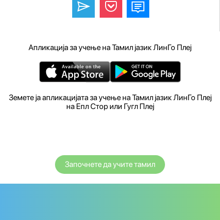
Апликација за учење на Тамил јазик ЛинГо Плеј
Земете ја апликацијата за учење на Тамил јазик ЛинГо Плеј
на Епл Стор или Гугл Плеј
Започнете да учите тамил