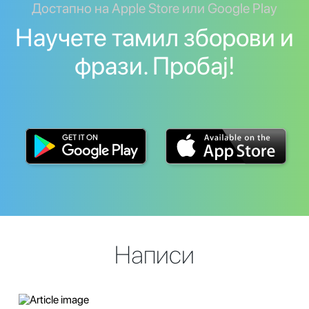
Достапно на Apple Store или Google Play
Научете тамил зборови и
фрази. Пробај!
Написи