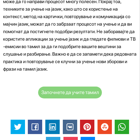
може да го направи процесот многу полесен. Покрај тоа,
техниките за учење на јазик, како што се користење на
контекст, метод на картички, повторување и комуникација со
мајчин јазик, можат да го забрзаат процесот на учење и да ви
помогнат да постигнете подобри резултати. Не заборавајте да
користите апликации за учење јазик и да гледате филмови и ТВ
-емисии во тамил за да ги подобрите вашите вештини за
слушање и разбирање. Важно е да се запамети дека редовната
практика и повторување се клучни за учење нови зборови и
фрази на тамил јазик.
Започнете да учите тамил