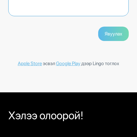
Apple Store
эсвэл
Google Play
дээр Lingo тоглох
Хэлээ олоорой!