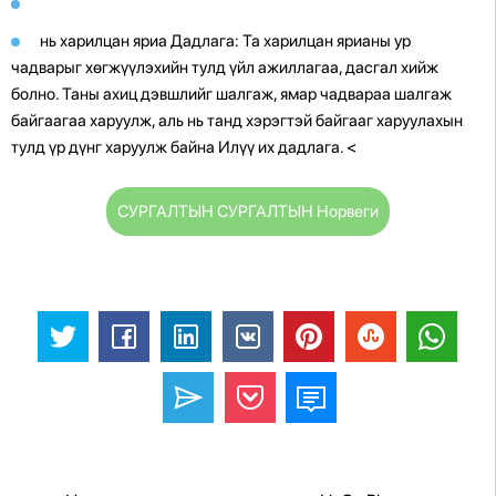
нь харилцан яриа Дадлага: Та харилцан ярианы ур
чадварыг хөгжүүлэхийн тулд үйл ажиллагаа, дасгал хийж
болно. Таны ахиц дэвшлийг шалгаж, ямар чадвараа шалгаж
байгаагаа харуулж, аль нь танд хэрэгтэй байгааг харуулахын
тулд үр дүнг харуулж байна Илүү их дадлага.
<
СУРГАЛТЫН СУРГАЛТЫН Норвеги