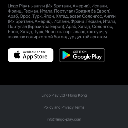
Lingo Play нь англи (Их Британи, Америк), Испани,
Франц, Герман, Итали, Португал (Бразил ба Европ),
Араб, Орос, Турк, Япон, Хятад, эсвэл Солонгос, Англи
(Их Британи, Америк), Испани, Франц, Герман, Итали,
Португал (Бразил ба Европ), Араб, Хятад, Солонгос,
Япон, Хятад, Турк, Япон хэлээр гадаад хэл сурч, үг
цээжлэх сонирхолтой бөгөөд үр дүнтэй арга юм.
Lingo Play Ltd /
Hong Kong
Policy and Privacy Terms
info@lingo-play.com