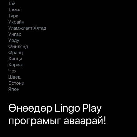
Тай
Тамил
Турк
Украйн
Уламжлалт Хятад
Унгар
Урду
Финлянд
Франц
Хинди
Хорват
Чех
Швед
Эстони
Япон
Өнөөдөр Lingo Play
програмыг аваарай!