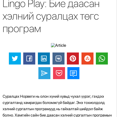
Lingo Play: Бие даасан
хэлний суралцах төгс
програм
Суралцах Норвеги нь олон хүний ​​хувьд чухал үүрэг, гэхдээ
сургалтанд хамрагдах боломжгүй байдаг. Энэ тохиолдолд
хэлний сургалтын програмууд нь гайхалтай шийдэл байж
болно. Хамгийн сайн бие даасан хэлний сургалтын програмын