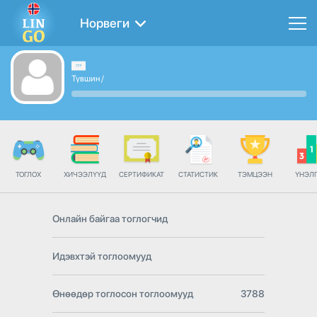
Норвеги
Түвшин
/
ТОГЛОХ
ХИЧЭЭЛҮҮД
СЕРТИФИКАТ
СТАТИСТИК
ТЭМЦЭЭН
ҮНЭЛ
Онлайн байгаа тоглогчид
Идэвхтэй тоглоомууд
Өнөөдөр тоглосон тоглоомууд
3788