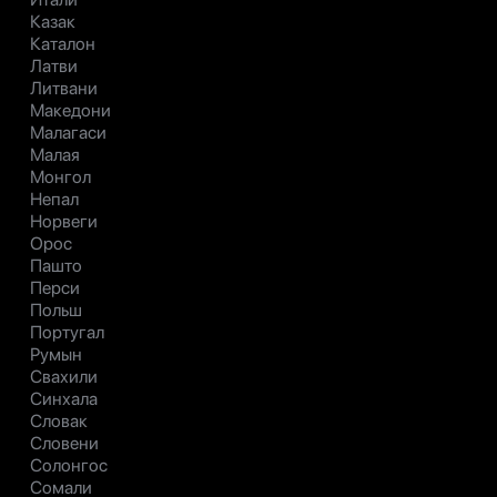
Казак
Каталон
Латви
Литвани
Македони
Малагаси
Малая
Монгол
Непал
Норвеги
Орос
Пашто
Перси
Польш
Португал
Румын
Свахили
Синхала
Словак
Словени
Солонгос
Сомали