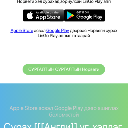
Норвеги хэл сурахад зориулсан LinGo Play апп
Apple Store
эсвэл
Google Play
дээрээс Норвеги сурах
LinGo Play аппыг татаарай
СУРГАЛТЫН СУРГАЛТЫН Норвеги
Apple Store эсвэл Google Play дээр ашиглах
боломжтой
Сурах [[[Англи]] үг, хэллэг.