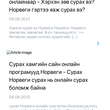
онлайнаар - Хэрхэн зөв сурах вэ?
Норвеги гэртээ яаж сурах вэ?
09.08.2023
Хэрхэн сурах вэ Норвеги Норвеги: Норвеги:
зөвлөгөө, зөвлөгөө: & p> танилцуулга: : >>
Интернет, видео хичээл, аудиогийн […]
Сурах хамгийн сайн онлайн
програмууд Норвеги - Сурах
Норвеги сурах нь онлайн сурах
боломж байна
09.08.2023
сурах Норвеги онлайн сургалтын боломжууд илүү