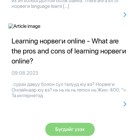
их ач холбогдолтой болж байна. There are a lot of
норвеги language learni […]
Learning норвеги online - What are
the pros and cons of learning норвеги
online?
09.08.2023
сурах давуу болон сул талууд юу вэ? Норвеги
Онлайнаар юу вэ? нь нь нь нь remox нь Жин: 400; ">.
Та интернетэд
Бүгдийг үзэх