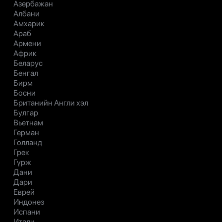
Азербажан
Албани
Амхарик
Араб
Армени
Африк
Беларус
Бенгал
Бирм
Босни
Британийн Англи хэл
Булгар
Вьетнам
Герман
Голланд
Грек
Гүрж
Дани
Дари
Еврей
Индонез
Испани
Итали