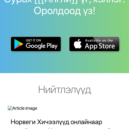
Оролдоод үз!
Нийтлэлүүд
Норвеги Хичээлүүд онлайнаар