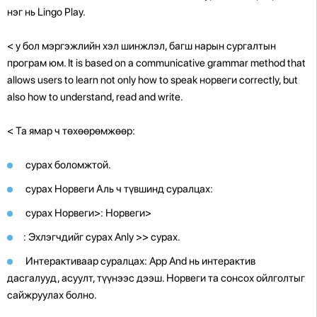
нэг нь Lingo Play.
<
y бол мэргэжлийн хэл шинжлэл, багш нарын сургалтын
програм юм. It is based on a communicative grammar method that
allows users to learn not only how to speak норвеги correctly, but
also how to understand, read and write.
<
Та ямар ч төхөөрөмжөөр:
сурах боломжтой.
сурах Норвеги Аль ч түвшинд суралцах:
сурах Норвеги>: Норвеги>
: Эхлэгчдийг сурах Anly >> сурах.
Интерактиваар суралцах: App And нь интерактив
дасгалууд, асуулт, түүнээс дээш. Норвеги та сонсох ойлголтыг
сайжруулах болно.