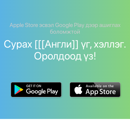
Apple Store эсвэл Google Play дээр ашиглах
боломжтой
Сурах [[[Англи]] үг, хэллэг.
Оролдоод үз!