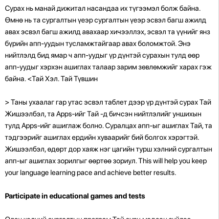
Сурах нь манай дижитал насандаа их түгээмэл болж байна.
Өмнө нь та сургалтын үеэр сургалтын үеэр эсвэл багш ажилд
авах эсвэл багш ажилд авахаар хичээллэх, эсвэл та үүнийг янз
бүрийн апп-уудын тусламжтайгаар авах боломжтой. Энэ
нийтлэлд бид ямар ч апп-уудыг үр дүнтэй сурахын тулд өөр
апп-уудыг хэрхэн ашиглах талаар зарим зөвлөмжийг харах гэж
байна. <Тай Хэл. Тай Түвшин
> Таны ухаалаг гар утас эсвэл таблет дээр үр дүнтэй сурах Тай
Жишээлбэл, та Apps-ийг Тай -д бичсэн нийтлэлийг уншихын
тулд Apps-ийг ашиглаж болно. Суралцах апп-ыг ашиглах Тай, та
тэдгээрийг ашиглах ердийн хуваарийг бий болгох хэрэгтэй.
Жишээлбэл, өдөрт дор хаяж нэг цагийн турш хэлний сургалтын
апп-ыг ашиглах зорилгыг өөртөө зориул. This will help you keep
your language learning pace and achieve better results.
Participate in educational games and tests