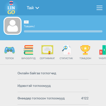
Тай
Түвшин
/
ТОГЛОХ
ХИЧЭЭЛҮҮД
СЕРТИФИКАТ
СТАТИСТИК
ТЭМЦЭЭН
ҮНЭЛ
Онлайн байгаа тоглогчид
Идэвхтэй тоглоомууд
Өнөөдөр тоглосон тоглоомууд
4122