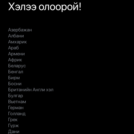
Хэлээ олоорой!
Азербажан
Албани
Амхарик
Араб
Армени
Африк
Беларус
Бенгал
Бирм
Босни
Британийн Англи хэл
Булгар
Вьетнам
Герман
Голланд
Грек
Гүрж
Дани