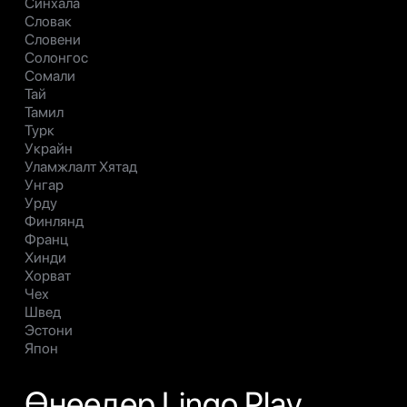
Синхала
Словак
Словени
Солонгос
Сомали
Тай
Тамил
Турк
Украйн
Уламжлалт Хятад
Унгар
Урду
Финлянд
Франц
Хинди
Хорват
Чех
Швед
Эстони
Япон
Өнөөдөр Lingo Play