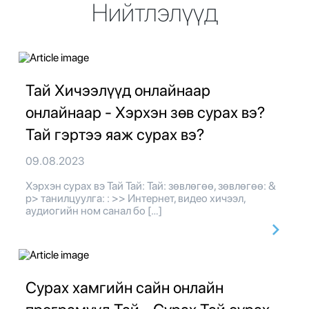
Нийтлэлүүд
Тай Хичээлүүд онлайнаар
онлайнаар - Хэрхэн зөв сурах вэ?
Тай гэртээ яаж сурах вэ?
09.08.2023
Хэрхэн сурах вэ Тай Тай: Тай: зөвлөгөө, зөвлөгөө: &
p> танилцуулга: : >> Интернет, видео хичээл,
аудиогийн ном санал бо […]
Сурах хамгийн сайн онлайн