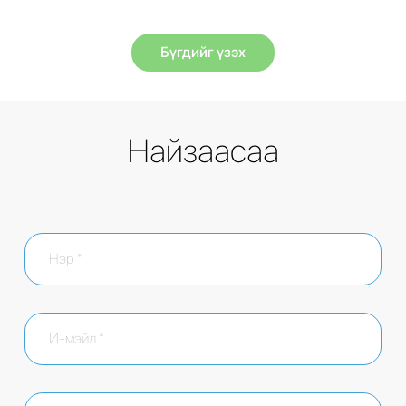
Бүгдийг үзэх
Найзаасаа