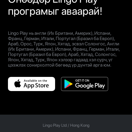
програмыг аваарай!
Lingo Play нь англи (Их Британи, Америк), Испани,
Франц, Герман, Итали, Португал (Бразил ба Европ),
Араб, Орос, Турк, Япон, Хятад, эсвэл Солонгос, Англи
(Их Британи, Америк), Испани, Франц, Герман, Итали,
Португал (Бразил ба Европ), Араб, Хятад, Солонгос,
Япон, Хятад, Турк, Япон хэлээр гадаад хэл сурч, үг
цээжлэх сонирхолтой бөгөөд үр дүнтэй арга юм.
Lingo Play Ltd /
Hong Kong