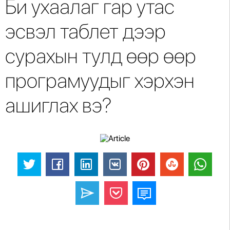
Би ухаалаг гар утас
эсвэл таблет дээр
сурахын тулд өөр өөр
програмуудыг хэрхэн
ашиглах вэ?