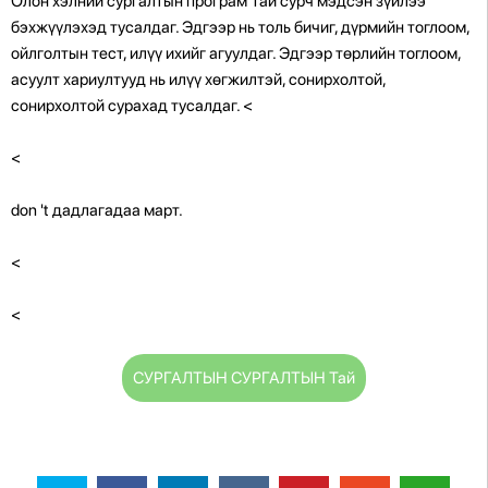
Олон хэлний сургалтын програм Тай сурч мэдсэн зүйлээ
бэхжүүлэхэд тусалдаг. Эдгээр нь толь бичиг, дүрмийн тоглоом,
ойлголтын тест, илүү ихийг агуулдаг. Эдгээр төрлийн тоглоом,
асуулт хариултууд нь илүү хөгжилтэй, сонирхолтой,
сонирхолтой сурахад тусалдаг.
<
<
don 't дадлагадаа март.
<
<
СУРГАЛТЫН СУРГАЛТЫН Тай