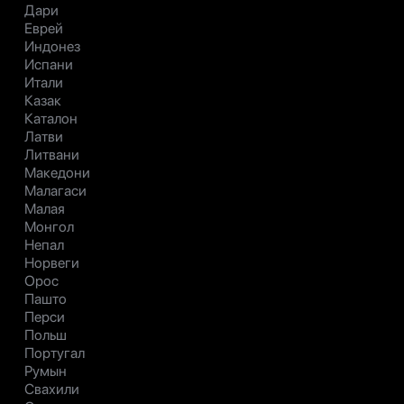
Дари
Еврей
Индонез
Испани
Итали
Казак
Каталон
Латви
Литвани
Македони
Малагаси
Малая
Монгол
Непал
Норвеги
Орос
Пашто
Перси
Польш
Португал
Румын
Свахили