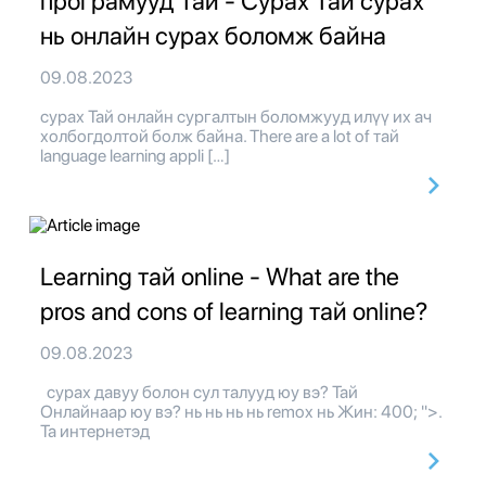
програмууд Тай - Сурах Тай сурах
нь онлайн сурах боломж байна
09.08.2023
сурах Тай онлайн сургалтын боломжууд илүү их ач
холбогдолтой болж байна. There are a lot of тай
language learning appli […]
Learning тай online - What are the
pros and cons of learning тай online?
09.08.2023
сурах давуу болон сул талууд юу вэ? Тай
Онлайнаар юу вэ? нь нь нь нь remox нь Жин: 400; ">.
Та интернетэд