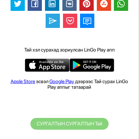
Тай хэл сурахад зориулсан LinGo Play апп
Apple Store
эсвэл
Google Play
дээрээс Тай сурах LinGo
Play аппыг татаарай
СУРГАЛТЫН СУРГАЛТЫН Тай