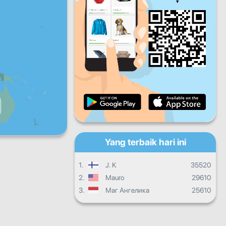
Jum
Sab
Ahad
Kemajuan harian
Kemajuan bulanan
Sijil
Kemajuan secara keseluruhan
Yang terbaik hari ini
1.
J. K
35520
2.
Mauro
29610
3.
Маг Ангелика
25610