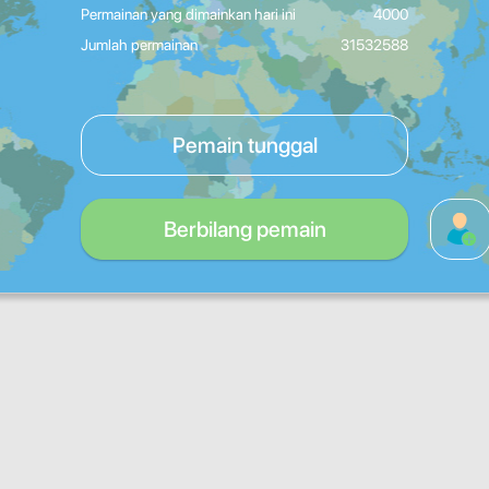
Permainan yang dimainkan hari ini
4000
Jumlah permainan
31532588
Pemain tunggal
Berbilang pemain