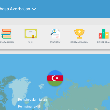
hasa Azerbaijan
PENGAJARAN
SIJIL
STATISTIK
PERTANDINGAN
PENARAFA
Pemain dalam talian
Permainan aktif