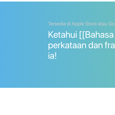
Tersedia di Apple Store atau Go
Ketahui [[Bahasa 
perkataan dan fr
ia!