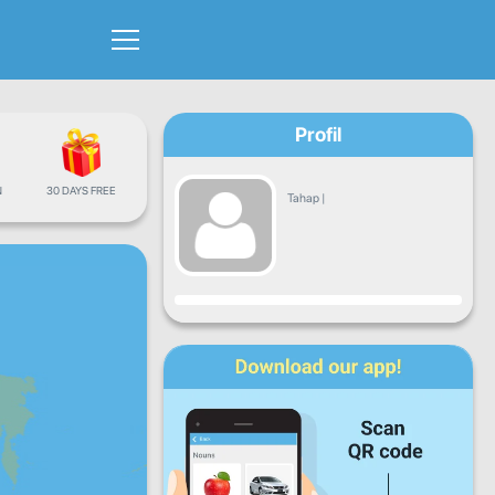
Profil
N
30 DAYS FREE
Tahap
|
Kemajuan
Isnin
Sel
Rabu
Kha