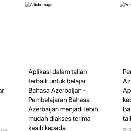
Aplikasi dalam talian
Pe
-
terbaik untuk belajar
Az
ar
Bahasa Azerbaijan -
Ap
Pembelajaran Bahasa
ke
Azerbaijan menjadi lebih
Ba
mudah diakses terima
tal
kasih kepada
09.
aijan