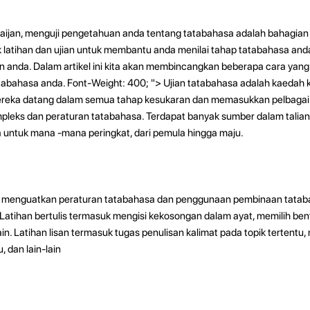
baijan, menguji pengetahuan anda tentang tatabahasa adalah bahagian
 latihan dan ujian untuk membantu anda menilai tahap tatabahasa an
n anda. Dalam artikel ini kita akan membincangkan beberapa cara yang
tabahasa anda.
Font-Weight: 400; "> Ujian tatabahasa adalah kaedah k
reka datang dalam semua tahap kesukaran dan memasukkan pelbagai to
leks dan peraturan tatabahasa. Terdapat banyak sumber dalam talian
a untuk mana -mana peringkat, dari pemula hingga maju.
menguatkan peraturan tatabahasa dan penggunaan pembinaan tataba
. Latihan bertulis termasuk mengisi kekosongan dalam ayat, memilih ben
-lain. Latihan lisan termasuk tugas penulisan kalimat pada topik terten
 dan lain-lain