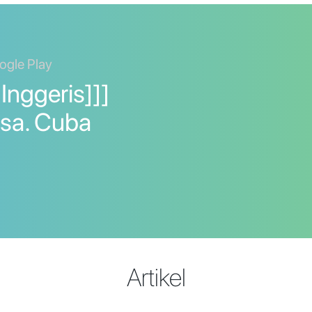
ogle Play
Inggeris]]]
asa. Cuba
Artikel