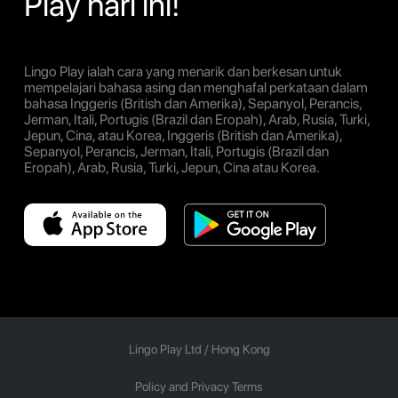
Play hari ini!
Lingo Play ialah cara yang menarik dan berkesan untuk
mempelajari bahasa asing dan menghafal perkataan dalam
bahasa Inggeris (British dan Amerika), Sepanyol, Perancis,
Jerman, Itali, Portugis (Brazil dan Eropah), Arab, Rusia, Turki,
Jepun, Cina, atau Korea, Inggeris (British dan Amerika),
Sepanyol, Perancis, Jerman, Itali, Portugis (Brazil dan
Eropah), Arab, Rusia, Turki, Jepun, Cina atau Korea.
Lingo Play Ltd /
Hong Kong
Policy and Privacy Terms