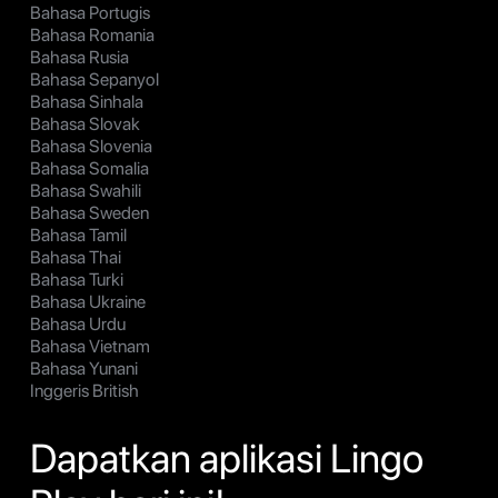
Bahasa Portugis
Bahasa Romania
Bahasa Rusia
Bahasa Sepanyol
Bahasa Sinhala
Bahasa Slovak
Bahasa Slovenia
Bahasa Somalia
Bahasa Swahili
Bahasa Sweden
Bahasa Tamil
Bahasa Thai
Bahasa Turki
Bahasa Ukraine
Bahasa Urdu
Bahasa Vietnam
Bahasa Yunani
Inggeris British
Dapatkan aplikasi Lingo