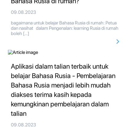
Bahasa Rusia di rumah?
09.08.2023
bagaimana untuk belajar Bahasa Rusia di rumah: Petua
dan nasihat dalam Pengenalan: learning Rusia di rumah
boleh […]
Aplikasi dalam talian terbaik untuk
belajar Bahasa Rusia - Pembelajaran
Bahasa Rusia menjadi lebih mudah
diakses terima kasih kepada
kemungkinan pembelajaran dalam
talian
09.08.2023