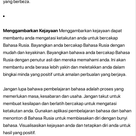
yang berbeza.
Menggambarkan Kejayaan
Menggambarkan kejayaan dapat
membantu anda mengatasi ketakutan anda untuk bercakap
Bahasa Rusia. Bayangkan anda bercakap Bahasa Rusia dengan
mudah dan keyakinan. Bayangkan bahawa anda bercakap Bahasa
Rusia dengan penutur asli dan mereka memahami anda. Ini akan
membantu anda berasa lebih yakin dan meletakkan anda dalam
bingkai minda yang positif untuk amalan perbualan yang berjaya.
Jangan lupa bahawa pembelajaran bahasa adalah proses yang
memerlukan masa, kesabaran dan usaha. Jangan takut untuk
membuat kesilapan dan berlatih bercakap untuk mengatasi
ketakutan anda. Gunakan aplikasi pembelajaran bahasa dan bahan
menonton di Bahasa Rusia untuk membiasakan diri dengan bunyi
bahasa. Visualisasikan kejayaan anda dan tetapkan diri anda untuk
hasil yang positif.