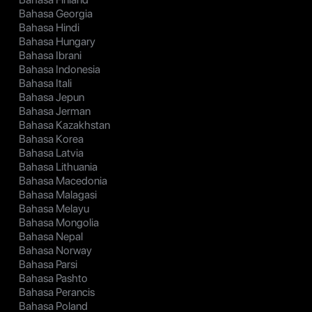
Bahasa Georgia
Bahasa Hindi
Bahasa Hungary
Bahasa Ibrani
Bahasa Indonesia
Bahasa Itali
Bahasa Jepun
Bahasa Jerman
Bahasa Kazakhstan
Bahasa Korea
Bahasa Latvia
Bahasa Lithuania
Bahasa Macedonia
Bahasa Malagasi
Bahasa Melayu
Bahasa Mongolia
Bahasa Nepal
Bahasa Norway
Bahasa Parsi
Bahasa Pashto
Bahasa Perancis
Bahasa Poland