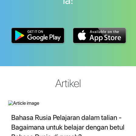
ia!
Artikel
Bahasa Rusia Pelajaran dalam talian -
Bagaimana untuk belajar dengan betul