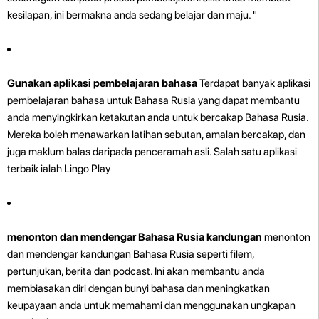
kesilapan, ini bermakna anda sedang belajar dan maju. "
Gunakan aplikasi pembelajaran bahasa
Terdapat banyak aplikasi
pembelajaran bahasa untuk Bahasa Rusia yang dapat membantu
anda menyingkirkan ketakutan anda untuk bercakap Bahasa Rusia.
Mereka boleh menawarkan latihan sebutan, amalan bercakap, dan
juga maklum balas daripada penceramah asli. Salah satu aplikasi
terbaik ialah Lingo Play
menonton dan mendengar Bahasa Rusia kandungan
menonton
dan mendengar kandungan Bahasa Rusia seperti filem,
pertunjukan, berita dan podcast. Ini akan membantu anda
membiasakan diri dengan bunyi bahasa dan meningkatkan
keupayaan anda untuk memahami dan menggunakan ungkapan