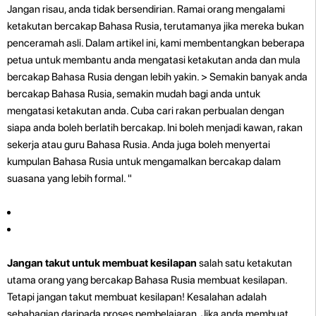
Jangan risau, anda tidak bersendirian. Ramai orang mengalami
ketakutan bercakap Bahasa Rusia, terutamanya jika mereka bukan
penceramah asli. Dalam artikel ini, kami membentangkan beberapa
petua untuk membantu anda mengatasi ketakutan anda dan mula
bercakap Bahasa Rusia dengan lebih yakin. > Semakin banyak anda
bercakap Bahasa Rusia, semakin mudah bagi anda untuk
mengatasi ketakutan anda. Cuba cari rakan perbualan dengan
siapa anda boleh berlatih bercakap. Ini boleh menjadi kawan, rakan
sekerja atau guru Bahasa Rusia. Anda juga boleh menyertai
kumpulan Bahasa Rusia untuk mengamalkan bercakap dalam
suasana yang lebih formal. "
Jangan takut untuk membuat kesilapan
salah satu ketakutan
utama orang yang bercakap Bahasa Rusia membuat kesilapan.
Tetapi jangan takut membuat kesilapan! Kesalahan adalah
sebahagian daripada proses pembelajaran. Jika anda membuat