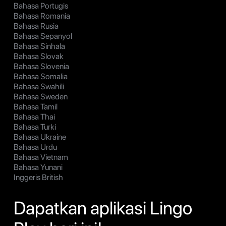
Bahasa Portugis
Bahasa Romania
Bahasa Rusia
Bahasa Sepanyol
Bahasa Sinhala
Bahasa Slovak
Bahasa Slovenia
Bahasa Somalia
Bahasa Swahili
Bahasa Sweden
Bahasa Tamil
Bahasa Thai
Bahasa Turki
Bahasa Ukraine
Bahasa Urdu
Bahasa Vietnam
Bahasa Yunani
Inggeris British
Dapatkan aplikasi Lingo