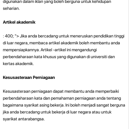
digunakan dalam iklan yang boleh berguna untuk kehidupan
seharian.
Artikel akademik
: 400; "> Jika anda bercadang untuk meneruskan pendidikan tinggi
di luar negara, membaca artikel akademik boleh membantu anda
mempersiapkannya. Artikel -artikel ini mengandungi
perbendaharaan kata khusus yang digunakan di universiti dan
kertas akademik.
Kesusasteraan Perniagaan
Kesusasteraan perniagaan dapat membantu anda memperbaiki
perbendaharaan kata dan pemahaman perniagaan anda tentang
bagaimana syarikat asing bekerja. Ini boleh menjadi sangat berguna
jika anda bercadang untuk bekerja di luar negara atau untuk
syarikat antarabangsa.