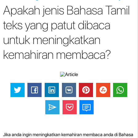
Apakah jenis Bahasa Tamil
teks yang patut dibaca
untuk meningkatkan
kemahiran membaca?
Jika anda ingin meningkatkan kemahiran membaca anda di Bahasa