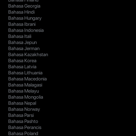
Bahasa Georgia
Bahasa Hindi
Bahasa Hungary
Bahasa Ibrani
Bahasa Indonesia
Bahasa Itali
Bahasa Jepun
Bahasa Jerman
Bahasa Kazakhstan
Bahasa Korea
Bahasa Latvia
Bahasa Lithuania
Bahasa Macedonia
Bahasa Malagasi
Bahasa Melayu
Bahasa Mongolia
Bahasa Nepal
Bahasa Norway
Bahasa Parsi
Bahasa Pashto
Bahasa Perancis
Bahasa Poland