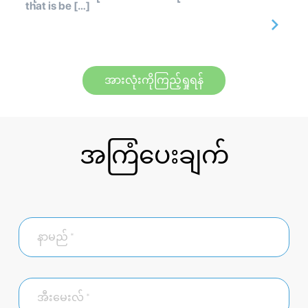
that is be […]
အားလုံးကိုကြည့်ရှုရန်
အကြံပေးချက်