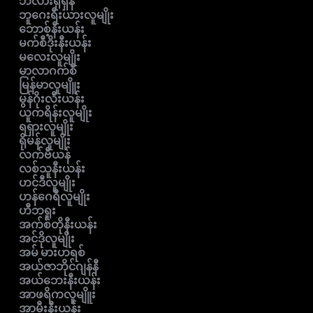
ဘီလားရုရှန်
ဘူဂေးရီးယားလူမျိုး
ဘောစ့်နီးယန်း
မက်စီဒိုးနီးယန်း
မလေးလူမျိုး
မာလာဂက်စီ
မြန်မာလူမျိူး
မွန်ဂိုးလီးယန်း
ယူကရိန်းလူမျိုး
ရရှားလူမျိုး
ရိုမန်လူမျိုး
လက်ဗီယန်
လစ်သူနီးယန်း
ဟင်ဒီလူမျိုး
ဟန်ဂေရီလူမျိုး
ဟီဘရူး
အက်စ်တိုနီးယန်း
အင်ဒိုလူမျိုး
အမ် မားဟရစ်
အယ်ဇာဘိုင်ဂျန်နီ
အယ်ဘေးနီးယန်း
အာဖရိကလူမျိူး
အာမီးနီးယန်း