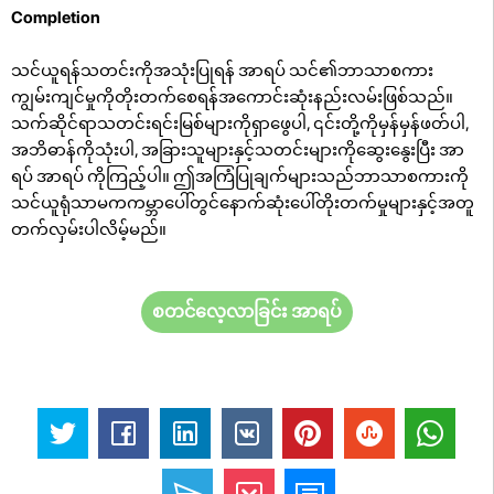
Completion
သင်ယူရန်သတင်းကိုအသုံးပြုရန် အာရပ် သင်၏ဘာသာစကား
ကျွမ်းကျင်မှုကိုတိုးတက်စေရန်အကောင်းဆုံးနည်းလမ်းဖြစ်သည်။
သက်ဆိုင်ရာသတင်းရင်းမြစ်များကိုရှာဖွေပါ, ၎င်းတို့ကိုမှန်မှန်ဖတ်ပါ,
အဘိဓာန်ကိုသုံးပါ, အခြားသူများနှင့်သတင်းများကိုဆွေးနွေးပြီး အာ
ရပ် အာရပ် ကိုကြည့်ပါ။ ဤအကြံပြုချက်များသည်ဘာသာစကားကို
သင်ယူရုံသာမကကမ္ဘာပေါ်တွင်နောက်ဆုံးပေါ်တိုးတက်မှုများနှင့်အတူ
တက်လှမ်းပါလိမ့်မည်။
စတင်လေ့လာခြင်း အာရပ်