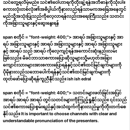
သင်တွေ့ရလိမ့်မည်။ သင်၏ဝေါဟာရကိုတိုးချဲ့ရန်အဘိဓာန်ကိုသုံးပါ။
စကားလုံးတစ်လုံး၏အဓိပ္ပါယ်ကိုနားလည်ရန်သာမကအခြေအနေတွင်
မည်သို့အသုံးပြုသည်ကိုလေ့လာရန်လည်းအရေးကြီးသည်။
သတင်း
ကိုအခြားသူများနှင့်ဆွေးနွေးရန်
span စတိုင် = "font-weight: 400;"> အာရပ် အခြားသူများနှင့် အာ
ရပ် အခြားသူများနှင့် အာရပ် အခြားသူများနှင့် အာရပ် အခြားသူများ
နှင့် အာရပ် သည် အာရပ် ကိုလေ့ကျင့်ရန်အကောင်းဆုံးနည်းလမ်း
ဖြစ်သည်။ မိခင်ဘာသာစကားပြောဆိုသူများသို့မဟုတ်အခြား
ကျောင်းသားများအားစကားပြောရန်နှင့်သင်၏ထင်မြင်ချက်များကို
ပိုမိုနားလည်သဘောပေါက်ရန်နှင့်သင်၏ထင်မြင်ချက်များကို
ထုတ်ဖော်ပြောဆိုရန်ကူညီနိုင်သည်။
ish ish edral
span စတိုင် = "font-weight: 400;"> သတင်းများဖတ်ခြင်းအပြင်
အာရပ် အာရပ် အာရပ် တွင်သတင်းများကိုကြည့်ရှုနိုင်သည်။ ၎င်းသည်
သင်၏စကားပြောစွမ်းရည်နှင့်အသံထွက်ကိုနားလည်မှုကိုတိုးတက်စေ
နိုင်သည်။ It is important to choose channels with clear and
understandable pronunciation of the presenters.