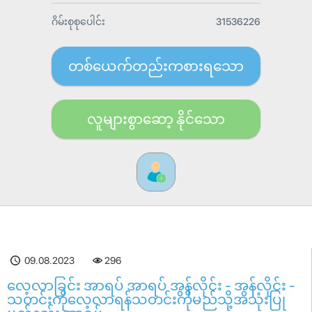
ဂိမ်းစုစုပေါင်း
31536226
တစ်ယေက်တည်းကစားရသော
လူများစွာဆော့ နိုင်သော
09.08.2023
296
လေ့လာခြင်း အာရပ် အာရပ် အွန်လိုင်း - အွန်လိုင်း -
သတင်းကိုလေ့လာရန်သတင်းကိုမည်သို့အသုံးပြု