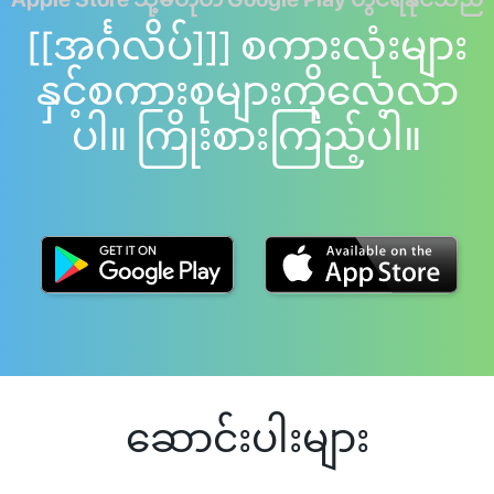
[[အင်္ဂလိပ်]]] စကားလုံးများ
နှင့်စကားစုများကိုလေ့လာ
ပါ။ ကြိုးစားကြည့်ပါ။
ဆောင်းပါးများ