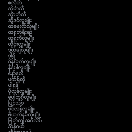
စလိုဘ်
ဆိုမာလီ
ဆွာဟီလီ
ဆွီဒင်လူမျိုး
တမေးလ်လူမျိုး
တရုတ်ရိုးရာ
တူရကီလူမျိုး
ထိုင်းလူမျိုး
ဒတ်ချ်လူမျိုး
ဒါရီ
ဒိန်းမတ်လူမျိုး
နီပေါလူမျိုး
နော်ဝေး
ပက်ရှ်တို
ပါရှန်
ပိုလန်လူမျိုး
ပေါ်တူဂီလူမျိုး
ပြင်သစ်
ဖင်လန်လူမျိုး
ဗီယက်နမ်လူမျိုး
ဗြိတိလျှ အင်္ဂလိပ်
ဘန်ဂယ်