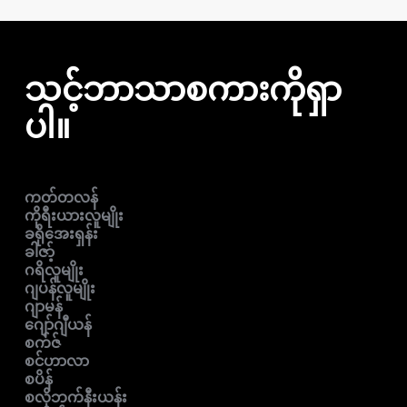
သင့်ဘာသာစကားကိုရှာ
ပါ။
ကတ်တလန်
ကိုရီးယားလူမျိုး
ခရိုအေးရှန်း
ခါဇာ့်
ဂရိလူမျိုး
ဂျပန်လူမျိုး
ဂျာမန်
ဂျော်ဂျီယန်
စက်ဇ်
စင်ဟာလာ
စပိန်
စလိုဘက်နီးယန်း