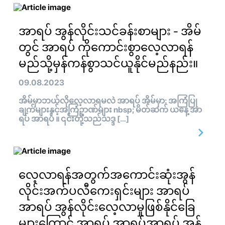
အာရပ် အွန်လိုင်းသင်ခန်းစာများ - အိမ်
တွင် အာရပ် ကိုကောင်းစွာလေ့လာရန်
မည်သို့မှန်ကန်စွာသင်ယူနိုင်မည်နည်း။
09.08.2023
အိမ်မှာဘယ်လိုလေ့လာရမလဲ အာရပ် အိမ်မှာ: အကြံပြု
ချက်များနှင့်အကြံဥာဏ်များ nbsp; မိတ်ဆက် ယနေ့ အာ
ရပ် အာရပ် ။ ၎င်းတို့သည်သဒ္ဒ […]
လေ့လာရန်အတွက်အကောင်းဆုံးအွန်
လိုင်းအက်ပလီကေးရှင်းများ အာရပ်
အာရပ် အွန်လိုင်းလေ့လာမှုဖြစ်နိုင်ခြေ
များကြောင့် အာရပ် အာရပ်အာရပ် အွန်