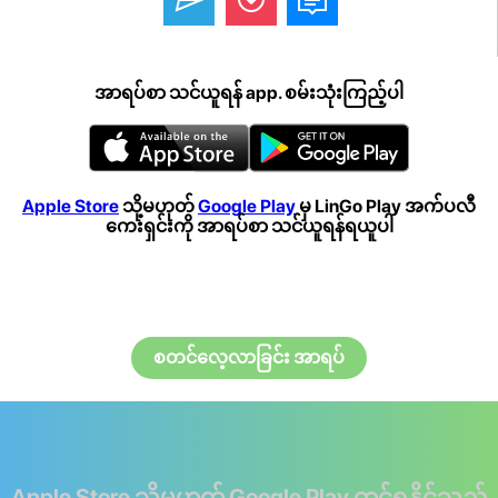
အာရပ်စာ သင်ယူရန် app. စမ်းသုံးကြည့်ပါ
Apple Store
သို့မဟုတ်
Google Play
မှ LinGo Play အက်ပလီ
ကေးရှင်းကို အာရပ်စာ သင်ယူရန်ရယူပါ
စတင်လေ့လာခြင်း အာရပ်
Apple Store သို့မဟုတ် Google Play တွင်ရနိုင်သည်