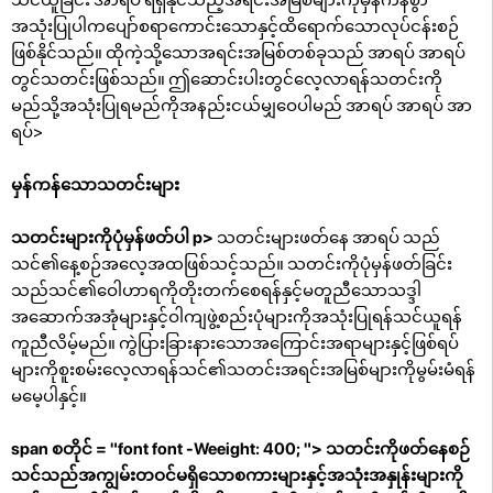
အသုံးပြုပါကပျော်စရာကောင်းသောနှင့်ထိရောက်သောလုပ်ငန်းစဉ်
ဖြစ်နိုင်သည်။ ထိုကဲ့သို့သောအရင်းအမြစ်တစ်ခုသည် အာရပ် အာရပ်
တွင်သတင်းဖြစ်သည်။ ဤဆောင်းပါးတွင်လေ့လာရန်သတင်းကို
မည်သို့အသုံးပြုရမည်ကိုအနည်းငယ်မျှဝေပါမည် အာရပ် အာရပ် အာ
ရပ်>
မှန်ကန်သောသတင်းများ
သတင်းများကိုပုံမှန်ဖတ်ပါ p>
သတင်းများဖတ်နေ အာရပ် သည်
သင်၏နေ့စဉ်အလေ့အထဖြစ်သင့်သည်။ သတင်းကိုပုံမှန်ဖတ်ခြင်း
သည်သင်၏ဝေါဟာရကိုတိုးတက်စေရန်နှင့်မတူညီသောသဒ္ဒါ
အဆောက်အအုံများနှင့်ဝါကျဖွဲ့စည်းပုံများကိုအသုံးပြုရန်သင်ယူရန်
ကူညီလိမ့်မည်။ ကွဲပြားခြားနားသောအကြောင်းအရာများနှင့်ဖြစ်ရပ်
များကိုစူးစမ်းလေ့လာရန်သင်၏သတင်းအရင်းအမြစ်များကိုမွမ်းမံရန်
မမေ့ပါနှင့်။
span စတိုင် = "font font -Weeight: 400; "> သတင်းကိုဖတ်နေစဉ်
သင်သည်အကျွမ်းတဝင်မရှိသောစကားများနှင့်အသုံးအနှုန်းများကို