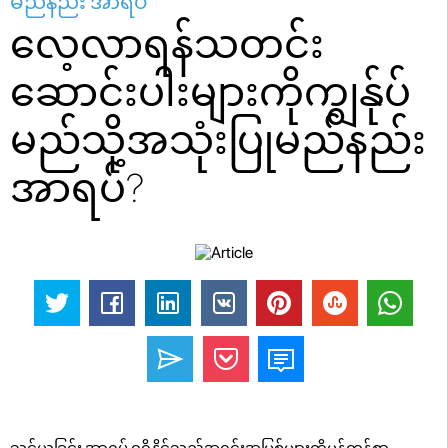
မည်နည်း အာရပ်
လေ့လာရန်သတင်း
ဆောင်းပါးများကိုကျွန်ုပ်
မည်သို့အသုံးပြုမည်နည်း
အာရပ်?
သင်ယူခြင်း အာရပ် ရရှိနိုင်သည့်အရင်းအမြစ်များကိုမှန်ကန်စွာ