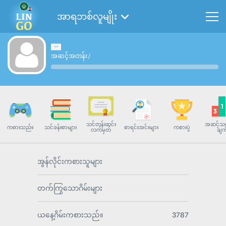
အာရဘစ်လူမျိုး
အဆင့်အတန်း
/
သင်တန်းဆင်း
အဆင့်သတ
ကစားသည်။
သင်ခန်းစာများ
စာရင်းအင်းများ
ကစားပွဲ
လက်မှတ်
ချက
အွန်လိုင်းကစားသူများ
တက်ကြွသောဂိမ်းများ
ယနေ့ဂိမ်းကစားသည်။
3787