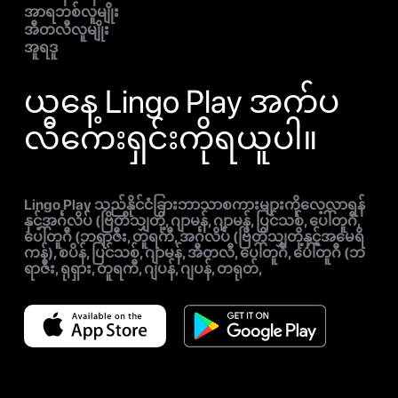
အာရဘစ်လူမျိုး
အီတလီလူမျိုး
အူရဒူ
ယနေ့ Lingo Play အက်ပ
လီကေးရှင်းကိုရယူပါ။
Lingo Play သည်နိုင်ငံခြားဘာသာစကားများကိုလေ့လာရန်
နှင့်အင်္ဂလိပ် (ဗြိတိသျှတို့, ဂျာမန်, ဂျာမန်, ပြင်သစ်, ပေါ်တူဂီ,
ပေါ်တူဂီ (ဘရာဇီး, တူရကီ, အင်္ဂလိပ် (ဗြိတိသျှတို့နှင့်အမေရိ
ကန်), စပိန်, ပြင်သစ်, ဂျာမန်, အီတလီ, ပေါ်တူဂီ, ပေါ်တူဂီ (ဘ
ရာဇီး, ရုရှား, တူရကီ, ဂျပန်, ဂျပန်, တရုတ်,