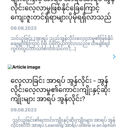
လိုင်းလေ့လာမှုဖြစ်နိုင်ခြေကြောင့်
ကျေးဇူးတင်ရှိရာများပိုမိုရရှိလာသည်
09.08.2023
သင်ယူခြင်း (အာရပ် သည်အွန်လိုင်းလေ့လာမှု၏ဖြစ်နိုင်
ချေများကြောင့် ပိုမို. ပိုမိုလွယ်ကူလာသည်။ ယနေ့စျေး
ကွက်တွင်ဘာသာစကားသင်က […]
လေ့လာခြင်း အာရပ် အွန်လိုင်း - အွန်
လိုင်းလေ့လာမှု၏ကောင်းကျိုးနှင့်ဆိုး
ကျိုးများ အာရပ် အွန်လိုင်း?
09.08.2023
သင်ယူခြင်း၏ကောင်းကျိုးနှင့်ဆိုးကျိုးများ အာရပ် အွန်
လိုင်းလော အာရပ် Learning အာရပ် online is an option