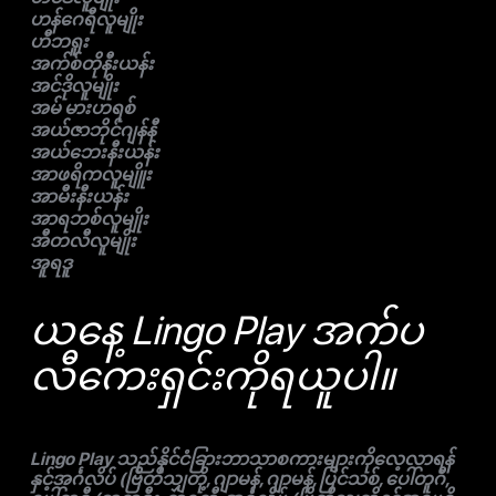
ဟန်ဂေရီလူမျိုး
ဟီဘရူး
အက်စ်တိုနီးယန်း
အင်ဒိုလူမျိုး
အမ် မားဟရစ်
အယ်ဇာဘိုင်ဂျန်နီ
အယ်ဘေးနီးယန်း
အာဖရိကလူမျိူး
အာမီးနီးယန်း
အာရဘစ်လူမျိုး
အီတလီလူမျိုး
အူရဒူ
ယနေ့ Lingo Play အက်ပ
လီကေးရှင်းကိုရယူပါ။
Lingo Play သည်နိုင်ငံခြားဘာသာစကားများကိုလေ့လာရန်
နှင့်အင်္ဂလိပ် (ဗြိတိသျှတို့, ဂျာမန်, ဂျာမန်, ပြင်သစ်, ပေါ်တူဂီ,