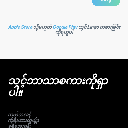
Apple Store
သို့မဟုတ်
Google Play
တွင် Lingo ကစားခြင်း
ကိုရယူပါ
သင့်ဘာသာစကားကိုရှာ
ပါ။
ကတ်တလန်
ကိုရီးယားလူမျိုး
ခရိုအေးရှန်း