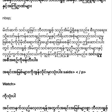
နှင့်အကြံဥာဏ်များ
nbsp;
မိတ်ဆက်
သင်ယူခြင်း ဘီလားရူစ့် သည်အိမ်၌ရှိနေသည်။ စီးပွားရေး။
သို့သော်မှန်ကန်သောချဉ်းကပ်မှုနှင့်ကိရိယာအစုံများသည်သင်ယူမှု
ဖြစ်စဉ်ကိုပိုမိုထိရောက်ပြီးပျော်စရာဖြစ်စေနိုင်သည်။ ဤဆောင်းပါး
တွင် ဘီလားရူစ့် အိမ်တွင်သင်လေ့လာရန်ကူညီမည့်အချက်များနှင့်
လှည့်ကွက်အနည်းငယ်ကိုကျွန်ုပ်တို့ကြည့်ရှုပါလိမ့်မည်။
သင်ယူမှု
အစီအစဉ်ကိုဖန်တီးပါ။
အရင်းအမြစ်များကိုအွန်လိုင်းမှာသုံးပါ။
saids> < / p>
Watch>
ကိုသုံးပါ
အင်တာနက်သည်လေ့လာရန်အတွက်အရင်းအမြစ်များစွာ ဘီလားရူစ့်