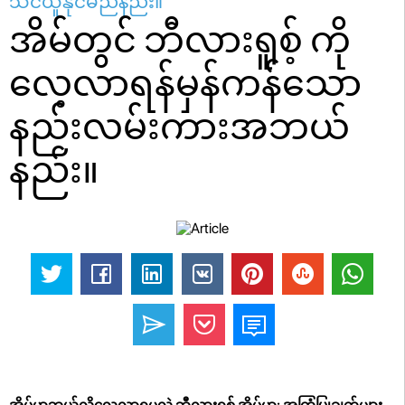
သင်ယူနိုင်မည်နည်း။
အိမ်တွင် ဘီလားရူစ့် ကို
လေ့လာရန်မှန်ကန်သော
နည်းလမ်းကားအဘယ်
နည်း။
အိမ်မှာဘယ်လိုလေ့လာရမလဲ ဘီလားရူစ့် အိမ်မှာ: အကြံပြုချက်များ