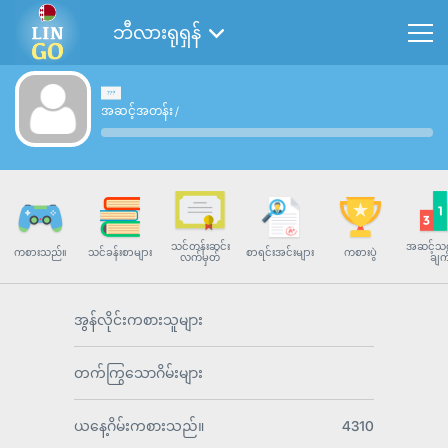
ဘီလားရုရှန်
အဆင့်အတန်း
/
သင်တန်းဆင်း
အဆင့်သတ
ကစားသည်။
သင်ခန်းစာများ
စာရင်းအင်းများ
ကစားပွဲ
လက်မှတ်
ချက
အွန်လိုင်းကစားသူများ
တက်ကြွသောဂိမ်းများ
ယနေ့ဂိမ်းကစားသည်။
4310