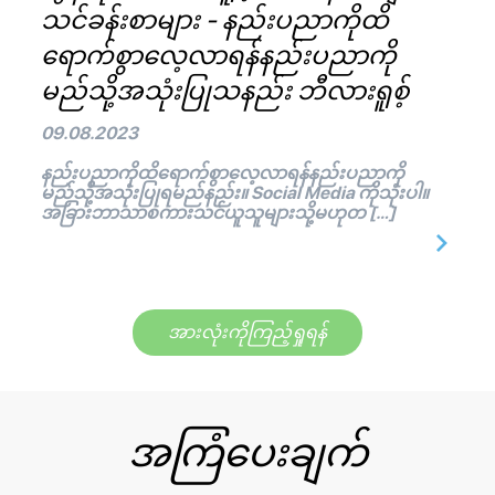
သင်ခန်းစာများ - နည်းပညာကိုထိ
ရောက်စွာလေ့လာရန်နည်းပညာကို
မည်သို့အသုံးပြုသနည်း ဘီလားရူစ့်
09.08.2023
နည်းပညာကိုထိရောက်စွာလေ့လာရန်နည်းပညာကို
မည်သို့အသုံးပြုရမည်နည်း။ Social Media ကိုသုံးပါ။
အခြားဘာသာစကားသင်ယူသူများသို့မဟုတ […]
အားလုံးကိုကြည့်ရှုရန်
အကြံပေးချက်