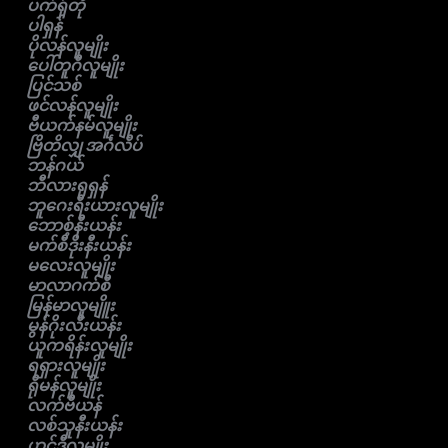
ပက်ရှ်တို
ပါရှန်
ပိုလန်လူမျိုး
ပေါ်တူဂီလူမျိုး
ပြင်သစ်
ဖင်လန်လူမျိုး
ဗီယက်နမ်လူမျိုး
ဗြိတိလျှ အင်္ဂလိပ်
ဘန်ဂယ်
ဘီလားရုရှန်
ဘူဂေးရီးယားလူမျိုး
ဘောစ့်နီးယန်း
မက်စီဒိုးနီးယန်း
မလေးလူမျိုး
မာလာဂက်စီ
မြန်မာလူမျိူး
မွန်ဂိုးလီးယန်း
ယူကရိန်းလူမျိုး
ရရှားလူမျိုး
ရိုမန်လူမျိုး
လက်ဗီယန်
လစ်သူနီးယန်း
ဟင်ဒီလူမျိုး