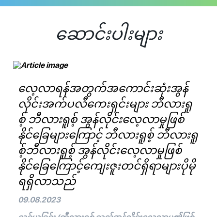
ဆောင်းပါးများ
လေ့လာရန်အတွက်အကောင်းဆုံးအွန်
လိုင်းအက်ပလီကေးရှင်းများ ဘီလားရူ
စ့် ဘီလားရူစ့် အွန်လိုင်းလေ့လာမှုဖြစ်
နိုင်ခြေများကြောင့် ဘီလားရူစ့် ဘီလားရူ
စ့်ဘီလားရူစ့် အွန်လိုင်းလေ့လာမှုဖြစ်
နိုင်ခြေကြောင့်ကျေးဇူးတင်ရှိရာများပိုမို
ရရှိလာသည်
09.08.2023