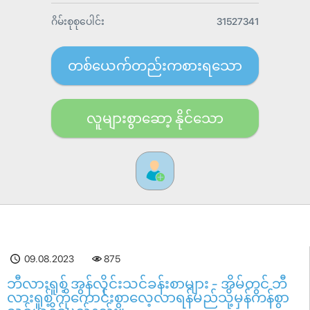
ဂိမ်းစုစုပေါင်း
31527341
တစ်ယေက်တည်းကစားရသော
လူများစွာဆော့ နိုင်သော
09.08.2023
875
ဘီလားရူစ့် အွန်လိုင်းသင်ခန်းစာများ - အိမ်တွင် ဘီ
လားရူစ့် ကိုကောင်းစွာလေ့လာရန်မည်သို့မှန်ကန်စွာ