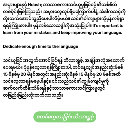
အမှားများနှင့် Ndash; ဘာသာစကားသင်ယူမှုဖြစ်စဉ်၏တစ်စိတ်
တစ်ပိုင်းဖြစ်ကြသည်။ အမှားတွေလုပ်ဖို့မကြောက်ပါနဲ့, အဲဒါကသင့်ကို
တိုးတက်အောင်ကူညီပေးပါလိမ့်မယ်။ သင်၏ဝါကျများကိုမှန်ကန်စွာ
ရရန်ကြိုးစားပါ။ မှန်ကန်သောသဒ္ဒါကိုအသုံးပြုပါ။ It's important to
learn from your mistakes and keep improving your language.
Dedicate enough time to the language
သင်ယူခြင်းအတွက်အောင်မြင်ရန် ဘီလားရူစ့်, အချိန်အလုံအလောက်
ပေးရမယ်။ ပုံမှန်လေ့လာရန်ကြိုးစားပါ, တစ်နေ့လျှင်အနည်းဆုံးမိနစ်
15 မိနစ်မှ 20 မိနစ်အတွင်းအနည်းဆုံးမိနစ် 15 မိနစ်မှ 20 မိနစ်အထိ
သင်လေ့လာရန်မမေ့ပါနှင့်။ ၎င်းသည်သင်၏ကျွမ်းကျင်မှုကို
ဆက်လက်ထိန်းသိမ်းရန်နှင့်ဘာသာစကားသင်ကြားမှုတွင်
တဖြည်းဖြည်းတိုးတက်လာသည်။
စတင်လေ့လာခြင်း ဘီလားရူစ့်