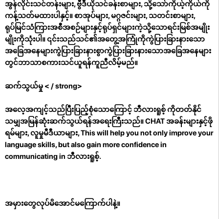
အွန်လိုင်းသင်တန်းများ, ဗွီဒီယိုသင်ခန်းစာများ, သို့သော်ကိုယ့်ကိုယ်ကို
ကန့်သတ်မထားပါနှင့်။ စာအုပ်များ, မဂ္ဂဇင်းများ, သတင်းစာများ,
ရုပ်မြင်သံကြားအစီအစဉ်များနှင့်ရုပ်ရှင်များကဲ့သို့သောရင်းမြစ်အမျိုး
မျိုးကိုသုံးပါ။ ၎င်းသည်သင်၏အတွေ့အကြုံကိုကွဲပြားခြားနားသော
အခြေအနေများကွဲပြားခြားနားစွာကွဲပြားခြားနားသောအခြေအနေများ
တွင်ဘာသာစကားသင်ယူရန်ကူညီလိမ့်မည်။
ဆက်သွယ်မှု < / strong>
အလေ့အကျင့်သည်ပြီးပြည့်စုံသောကြောင့် ဘီလားရူစ့် ကိုတတ်နိုင်
သမျှအမြန်ဆုံးဆက်သွယ်ရန်အရေးကြီးသည်။ CHAT အခန်းများနှင့်ဖို
ရမ်များ, လူမှုမီဒီယာများ, This will help you not only improve your
language skills, but also gain more confidence in
communicating in ဘီလားရူစ့်.
အမှားတွေလုပ်မိအောင်မကြောက်ပါနဲ့။