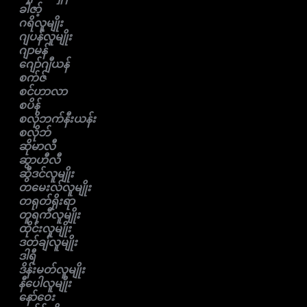
ခါဇာ့်
ဂရိလူမျိုး
ဂျပန်လူမျိုး
ဂျာမန်
ဂျော်ဂျီယန်
စက်ဇ်
စင်ဟာလာ
စပိန်
စလိုဘက်နီးယန်း
စလိုဘ်
ဆိုမာလီ
ဆွာဟီလီ
ဆွီဒင်လူမျိုး
တမေးလ်လူမျိုး
တရုတ်ရိုးရာ
တူရကီလူမျိုး
ထိုင်းလူမျိုး
ဒတ်ချ်လူမျိုး
ဒါရီ
ဒိန်းမတ်လူမျိုး
နီပေါလူမျိုး
နော်ဝေး