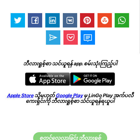
ဘီလားရူစ့်စာ သင်ယူရန် app. စမ်းသုံးကြည့်ပါ
Apple Store
သို့မဟုတ်
Google Play
မှ LinGo Play အက်ပလီ
ကေးရှင်းကို ဘီလားရူစ့်စာ သင်ယူရန်ရယူပါ
စတင်လေ့လာခြင်း ဘီလားရူစ့်