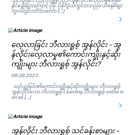
သင်ယူခြင်း (ဘီလားရူစ့် သည်အွန်လိုင်းလေ့လာမှု၏ဖြစ်
နိုင်ချေများကြောင့် ပိုမို. ပိုမိုလွယ်ကူလာသည်။ ယနေ့စျေး
ကွက်တွင်ဘာသာစကာ […]
လေ့လာခြင်း ဘီလားရူစ့် အွန်လိုင်း - အွ
န်လိုင်းလေ့လာမှု၏ကောင်းကျိုးနှင့်ဆိုး
ကျိုးများ ဘီလားရူစ့် အွန်လိုင်း?
09.08.2023
သင်ယူခြင်း၏ကောင်းကျိုးနှင့်ဆိုးကျိုးများ ဘီလားရူစ့်
အွန်လိုင်းလော ဘီလားရူစ့် Learning ဘီလားရူစ့် online is
an op […]
အွန်လိုင်း ဘီလားရူစ့် သင်ခန်းစာများ -