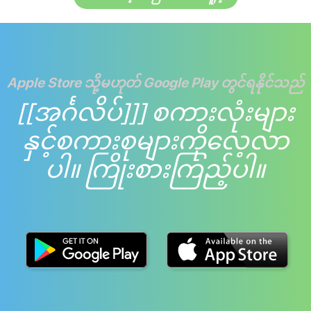
Apple Store သို့မဟုတ် Google Play တွင်ရနိုင်သည်
[[အင်္ဂလိပ်]]] စကားလုံးများ
နှင့်စကားစုများကိုလေ့လာ
ပါ။ ကြိုးစားကြည့်ပါ။