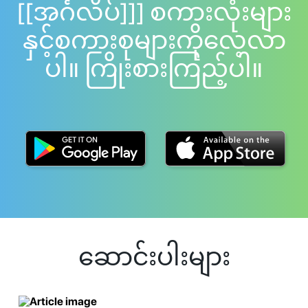
[[အင်္ဂလိပ်]]] စကားလုံးများ
နှင့်စကားစုများကိုလေ့လာ
ပါ။ ကြိုးစားကြည့်ပါ။
ဆောင်းပါးများ