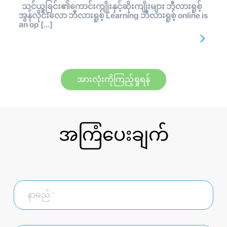
သင်ယူခြင်း၏ကောင်းကျိုးနှင့်ဆိုးကျိုးများ ဘီလားရူစ့်
အွန်လိုင်းလော ဘီလားရူစ့် Learning ဘီလားရူစ့် online is
an op […]
အားလုံးကိုကြည့်ရှုရန်
အကြံပေးချက်