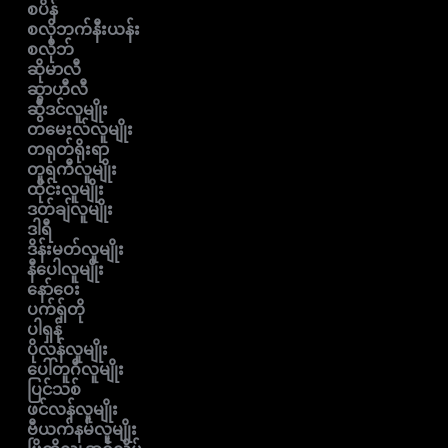
စပိန်
စလိုဘက်နီးယန်း
စလိုဘ်
ဆိုမာလီ
ဆွာဟီလီ
ဆွီဒင်လူမျိုး
တမေးလ်လူမျိုး
တရုတ်ရိုးရာ
တူရကီလူမျိုး
ထိုင်းလူမျိုး
ဒတ်ချ်လူမျိုး
ဒါရီ
ဒိန်းမတ်လူမျိုး
နီပေါလူမျိုး
နော်ဝေး
ပက်ရှ်တို
ပါရှန်
ပိုလန်လူမျိုး
ပေါ်တူဂီလူမျိုး
ပြင်သစ်
ဖင်လန်လူမျိုး
ဗီယက်နမ်လူမျိုး