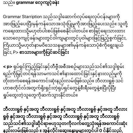
သည်။
grammar လေ့ကျင့်ခန်း
Grammar Starription သည်သဒ္ဒါဆောက်လုပ်ရေးလုပ်ငန်းများကို
အားဖြည့်ပေးပြီးမှန်ကန်သောအသုံးပြုမှုကိုအားဖြည့်ပေးသည်။ သူတို့
ကရေးထားသို့မဟုတ်ပါးစပ်ဖြစ်စေနိုင်ပါတယ်။ စာဖြင့်ရေးသားထား
သောလေ့ကျင့်ခန်းများတွင်ဝါကျများတွင်ပုဝါများဖြင့်ဖြည့်စွက်ခြင်း,
ကြိယာသို့မဟုတ်နာမဝိသေသနများ၏မှန်ကန်သောပုံစံကိုရွေးချယ်
ခြင်း, P>
စာသားများကိုပြင်ဆင်ခြင်း
< p>
ရုပ်ရှင်ကြည့်ခြင်းနှင့်တီဗွီအစီအစဉ်များသည်သင်၏သဒ္ဒါစွမ်း
ရည်ကိုမြှင့်တင်ရန်သာမကသင်၏နားထောင်ခြင်းနှင့်နားလည်မှုကို
တိုးတက်စေရန်အကောင်းဆုံးနည်းလမ်းဖြစ်သည်။ ဘီလားရူစ့် သင်
ဟာစတိုင်လ်အတွက်ရိုးရှင်းတဲ့ရုပ်ရှင်တွေနဲ့စီးရီးတွေနဲ့စပြီးပိုပြီး
ရှုပ်ထွေးတဲ့သူတွေကိုဆက်သွားနိုင်တယ်။
ဘီလားရူစ့် နှင့်အတူ ဘီလားရူစ့် နှင့်အတူ ဘီလားရူစ့် နှင့်အတူ ဘီလား
ရူစ့် နှင့်အတူ ဘီလားရူစ့် နှင့်အတူ ဘီလားရူစ့် နှင့်အတူ ဘီလားရူစ့်
သည်သင်၏သဒ္ဒါဆိုင်ရာဗဟုသုတကိုလက်တွေ့သုံးရန်အကောင်းဆုံး
နည်းလမ်းဖြစ်သည် ။ အွန်လိုင်းဆွေးနွေးမှုများတွင်ပါ 0 င်နိုင်သည်,