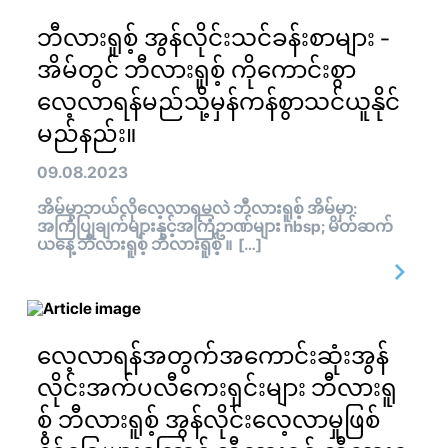
ဘီလားရူစ့် အွန်လိုင်းသင်ခန်းစာများ -
အိမ်တွင် ဘီလားရူစ့် ကိုကောင်းစွာ
လေ့လာရန်မည်သို့မှန်ကန်စွာသင်ယူနိုင်
မည်နည်း။
09.08.2023
အိမ်မှာဘယ်လိုလေ့လာရမလဲ ဘီလားရူစ့် အိမ်မှာ:
အကြံပြုချက်များနှင့်အကြံဥာဏ်များ nbsp; မိတ်ဆက်
ယနေ့ ဘီလားရူစ့် ဘီလားရူစ့် ။ […]
လေ့လာရန်အတွက်အကောင်းဆုံးအွန်
လိုင်းအက်ပလီကေးရှင်းများ ဘီလားရူ
စ့် ဘီလားရူစ့် အွန်လိုင်းလေ့လာမှုဖြစ်