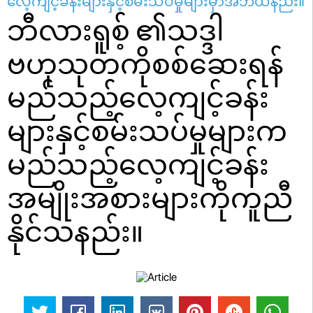
လေ့ကျင့်ခန်းများနှင့်စမ်းသပ်မှုများမှာအဘယ်နည်း။
ဘီလားရူစ့် ၏သဒ္ဒါ
ဗဟုသုတကိုစစ်ဆေးရန်
မည်သည့်လေ့ကျင့်ခန်း
များနှင့်စမ်းသပ်မှုများက
မည်သည့်လေ့ကျင့်ခန်း
အမျိုးအစားများကိုကူညီ
နိုင်သနည်း။