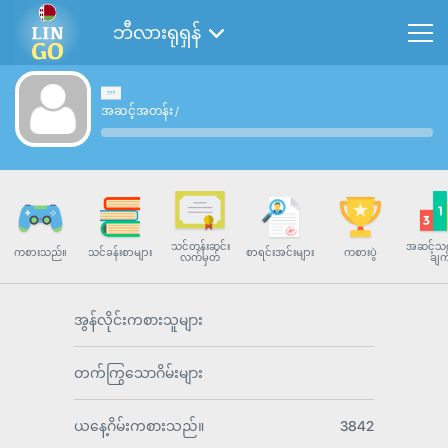
ဘီလားရုရှန်
အဆင့်အတန်း
/
သင်တန်းဆင်း
အဆင့်သတ
ကစားသည်။
သင်ခန်းစာများ
စာရင်းအင်းများ
ကစားပွဲ
လက်မှတ်
ချက
အွန်လိုင်းကစားသူများ
တက်ကြွသောဂိမ်းများ
ယနေ့ဂိမ်းကစားသည်။
3842