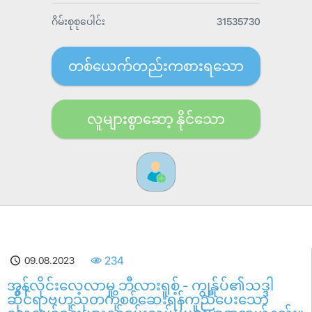
ဂိမ်းစုစုပေါင်း
31535730
တစ်ယေက်တည်းကစားရသော
လူများစွာဆော့ နိုင်သော
09.08.2023
234
အွန်လိုင်းလေ့လာမှု ဘီလားရူစ့် - ကျွန်ုပ်၏သဒ္ဒါ
ဆိုင်ရာဗဟုသုတကိုစစ်ဆေးရန်ကူညီပေးသော