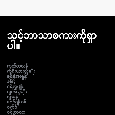
သင့်ဘာသာစကားကိုရှာ
ပါ။
ကတ်တလန်
ကိုရီးယားလူမျိုး
ခရိုအေးရှန်း
ခါဇာ့်
ဂရိလူမျိုး
ဂျပန်လူမျိုး
ဂျာမန်
ဂျော်ဂျီယန်
စက်ဇ်
စင်ဟာလာ