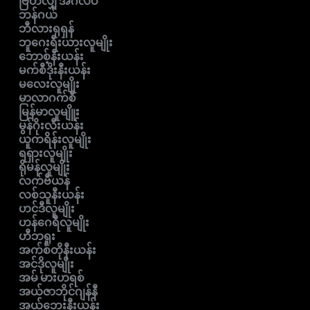
ဗြိတိလျှ အင်္ဂလိပ်
ဘန်ဂယ်
ဘီလားရုရှန်
ဘူဂေးရီးယားလူမျိုး
ဘောစ့်နီးယန်း
မက်စီဒိုးနီးယန်း
မလေးလူမျိုး
မာလာဂက်စီ
မြန်မာလူမျိူး
မွန်ဂိုးလီးယန်း
ယူကရိန်းလူမျိုး
ရရှားလူမျိုး
ရိုမန်လူမျိုး
လက်ဗီယန်
လစ်သူနီးယန်း
ဟင်ဒီလူမျိုး
ဟန်ဂေရီလူမျိုး
ဟီဘရူး
အက်စ်တိုနီးယန်း
အင်ဒိုလူမျိုး
အမ် မားဟရစ်
အယ်ဇာဘိုင်ဂျန်နီ
အယ်ဘေးနီးယန်း