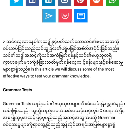
> သင်လေ့လာနေပါကသဒ္ဒါနှင့်ပတ်သက်သောသင်၏ဗဟုသုတကို
စမ်းသပ်ခြင်းသည်သင်ယူခြင်း၏မရှိမဖြစ်အစိတ်အပိုင်းဖြစ်သည်။
သင်၏သဒ္ဒါအဆင့်ကိုသင်အကဲဖြတ်ရန်နှင့်သင်၏ဗဟုသုတရှိ
ကွာဟချက်များကိုခွဲခြားသတ်မှတ်ရန်လေ့ကျင့်ခန်းများနှင့်စစ်ဆေးမှု
များစွာရှိသည်။ In this article we will discuss some of the most
effective ways to test your grammar knowledge.
Grammar Tests
Grammar Tests သည်သင်၏ဗဟုသုတများကိုစမ်းသပ်ရန်ဂန္ထဝင်နည်း
လမ်းဖြစ်သည်။ သူတို့သည်အခက်အခဲအဆင့်ဆင့်တွင် 0 င်ရောက်ပြီး,
အစပြုသူမှအဆင့်မြင့်မှမည်သည့်အဆင့်အတွက်မဆို Grammar
စစ်ဆေးမှုများကိုရှာတွေ့နိုင်သည့်အွန်လိုင်းအရင်းအမြစ်များစွာရှိ