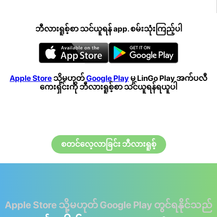
ဘီလားရူစ့်စာ သင်ယူရန် app. စမ်းသုံးကြည့်ပါ
Apple Store
သို့မဟုတ်
Google Play
မှ LinGo Play အက်ပလီ
ကေးရှင်းကို ဘီလားရူစ့်စာ သင်ယူရန်ရယူပါ
စတင်လေ့လာခြင်း ဘီလားရူစ့်
Apple Store သို့မဟုတ် Google Play တွင်ရနိုင်သည်