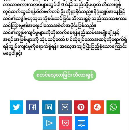
ဘာသာစကားကလပ်များတွင်ပါ 0 င်နိုင်သည်သို့မဟုတ် ဘီလားရူစ့်
တွင်ဆက်သွယ်ရန်မိတ်ဖက်တစ် ဦး ကိုရှာနိုင်သည်။
နိဂုံးချုပ်အနေဖြင့်
သင်၏သဒ္ဒါဗဟုသုတကိုစမ်းသပ်ခြင်း ဘီလားရူစ့် သည်ဘာသာစကား
သင်ကြားမှု၏အရေးပါသောအစိတ်အပိုင်းဖြစ်သည်။
သင်၏ကျွမ်းကျင်မှုများကိုတိုးတက်စေရန်နည်းလမ်းအမျိုးမျိုးနှင့်
အရင်းအမြစ်များကို သုံး. သင့်တော် 0 င်လိုချင်သောအဆင့်ကိုရောက်ရှိ
ရန်ကျွမ်းကျင်မှုကိုရောက်ရှိရန်။ အလေ့အကျင့်ပြီးပြည့်စုံသောကြောင်း
မမေ့ပါနှင့်!
စတင်လေ့လာခြင်း ဘီလားရူစ့်