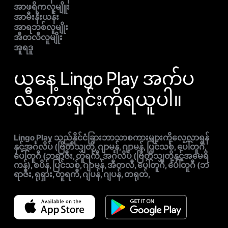
အာဖရိကလူမျိူး
အာမီးနီးယန်း
အာရဘစ်လူမျိုး
အီတလီလူမျိုး
အူရဒူ
ယနေ့ Lingo Play အက်ပ
လီကေးရှင်းကိုရယူပါ။
Lingo Play သည်နိုင်ငံခြားဘာသာစကားများကိုလေ့လာရန်
နှင့်အင်္ဂလိပ် (ဗြိတိသျှတို့, ဂျာမန်, ဂျာမန်, ပြင်သစ်, ပေါ်တူဂီ,
ပေါ်တူဂီ (ဘရာဇီး, တူရကီ, အင်္ဂလိပ် (ဗြိတိသျှတို့နှင့်အမေရိ
ကန်), စပိန်, ပြင်သစ်, ဂျာမန်, အီတလီ, ပေါ်တူဂီ, ပေါ်တူဂီ (ဘ
ရာဇီး, ရုရှား, တူရကီ, ဂျပန်, ဂျပန်, တရုတ်,