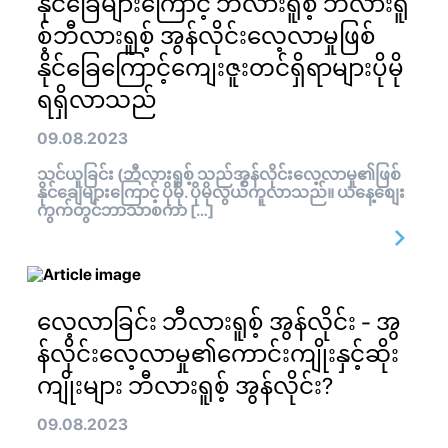
နိုင်ခြေများကြောင့် ဘီလားရူစ့် ဘီလားရူ
စ့်ဘီလားရူစ့် အွန်လိုင်းလေ့လာမှုဖြစ်
နိုင်ခြေကြောင့်ကျေးဇူးတင်ရှိရာများပိုမို
ရရှိလာသည်
09.08.2023
သင်ယူခြင်း (ဘီလားရူစ့် သည်အွန်လိုင်းလေ့လာမှု၏ဖြစ်
နိုင်ချေများကြောင့် ပိုမို. ပိုမိုလွယ်ကူလာသည်။ ယနေ့စျေး
ကွက်တွင်ဘာသာစကာ […]
လေ့လာခြင်း ဘီလားရူစ့် အွန်လိုင်း - အွ
န်လိုင်းလေ့လာမှု၏ကောင်းကျိုးနှင့်ဆိုး
ကျိုးများ ဘီလားရူစ့် အွန်လိုင်း?
09.08.2023