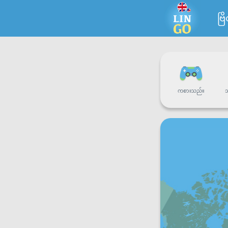
ဗြ
ကစားသည်။
သ