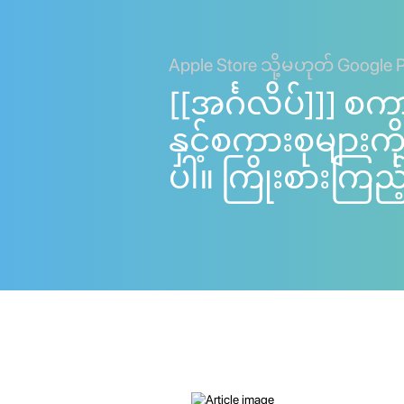
Apple Store သို့မဟုတ် Google 
[[အင်္ဂလိပ်]]] စက
နှင့်စကားစုများ
ပါ။ ကြိုးစားကြည့