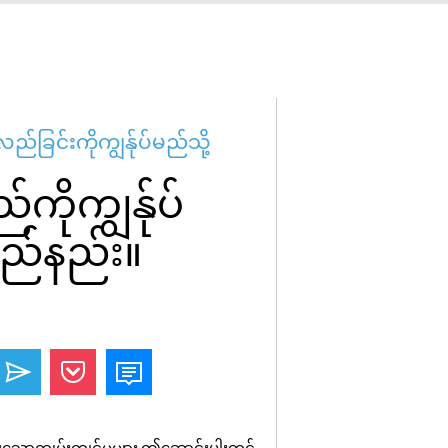
လည်ခြင်းကိုကျွန်ုပ်မည်သို့
ကိုကျွန်ုပ်
မည်နည်း။
ောကျွမ်းကျင်မှုများ ဤဆောင်းပါးတွင်