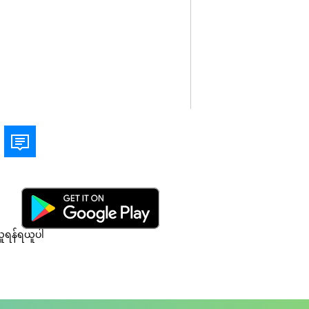
ယူရန်ရယူပါ