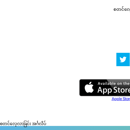
စတင်လေ့လ
Apple Stor
စတင်လေ့လာခြင်း အင်္ဂလိပ်