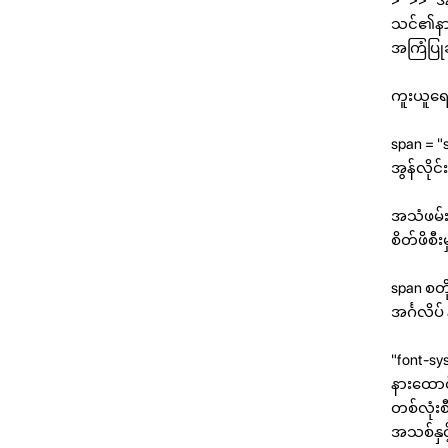
သင်၏နား
အကြံပြုခ
ကူးယူရေ
span = "
အွန်လိုင
အသံဖမ်းခ
စိတ်ဖိစီ
span စတို
အင်္ဂလိပ
"font-s
နားထောင်
တစ်လုံးစ
အသစ်နှင