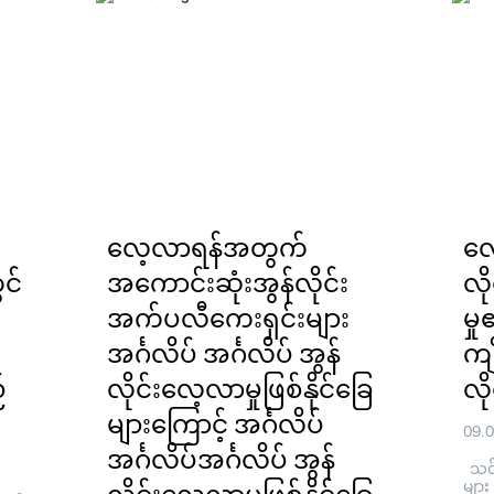
လေ့လာရန်အတွက်
လေ
င်
အကောင်းဆုံးအွန်လိုင်း
လိ
အက်ပလီကေးရှင်းများ
မှ
အင်္ဂလိပ် အင်္ဂလိပ် အွန်
ကျိ
်
လိုင်းလေ့လာမှုဖြစ်နိုင်ခြေ
လို
များကြောင့် အင်္ဂလိပ်
09.
အင်္ဂလိပ်အင်္ဂလိပ် အွန်
သင်ယ
များ