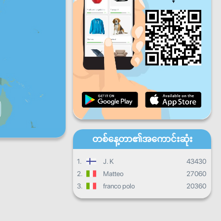
ပတေး
သောကြာ
စနေ
တနင်္ဂနွေ
နေ့စဉ်တိုးတက်မှု
လစဉ်တိုးတက်မှု
သင်တန်းဆင်းလက်မှတ်
ယေဘုယျတိုးတက်မှု
တစ်နေ့တာ၏အကောင်းဆုံး
1.
J. K
43430
2.
Matteo
27060
3.
franco polo
20360