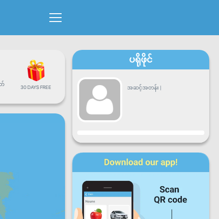
ပရိုဖိုင်
တ်
30 DAYS FREE
အဆင့်အတန်း
|
တိုးတက်မှု
တနင်္လာ
အင်္ဂါ
ဗုဒ္ဓဟူး
ကြာသာ