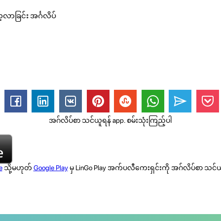
ာခြင်း အင်္ဂလိပ်
အဂ်လိပ်စာ သင်ယူရန် app. စမ်းသုံးကြည့်ပါ
e
သို့မဟုတ်
Google Play
မှ LinGo Play အက်ပလီကေးရှင်းကို အဂ်လိပ်စာ သင်