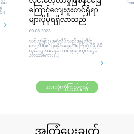
လိုင်းလေ့လာမှုဖြစ်နိုင်ခြေ
အိမ်
Learn
ား
ကြောင့်ကျေးဇူးတင်ရှိရာ
် ။
များပိုမိုရရှိလာသည်
09.08.2023
သင်ယူခြင်း (အင်္ဂလိပ် သည်အွန်လိုင်း
လေ့လာမှု၏ဖြစ်နိုင်ချေများကြောင့် ပိုမို. ပိုမို
လွယ်ကူလာသည်။ ယနေ့စျေးကွက်တွင်
ဘာသာစကား […]
အားလုံးကိုကြည့်ရှုရန်
အကြံပေးချက်