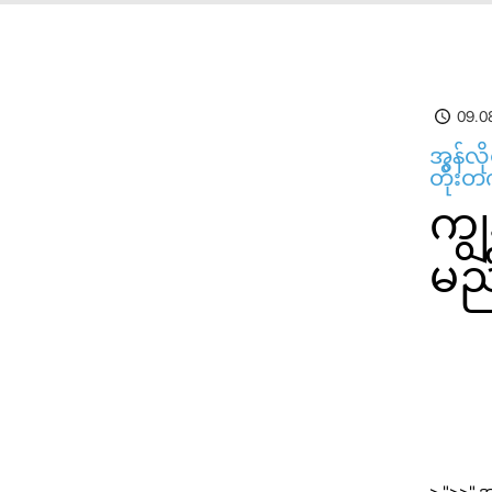
09.0
အွန်လိ
တိုးတက
ကျွ
မည
> ">>" 