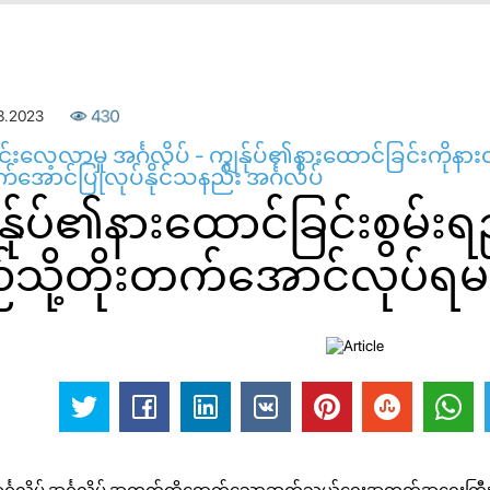
8.2023
430
ုင်းလေ့လာမှု အင်္ဂလိပ် - ကျွန်ုပ်၏နားထောင်ခြင်းကိုနား
်အောင်ပြုလုပ်နိုင်သနည်း အင်္ဂလိပ်
န်ုပ်၏နားထောင်ခြင်းစွမ်းရည်
်သို့တိုးတက်အောင်လုပ်ရ
အင်္ဂလိပ် အင်္ဂလိပ် အတွက်ထိရောက်သောဆက်သွယ်ရေးအတွက်အရေးကြီးသ