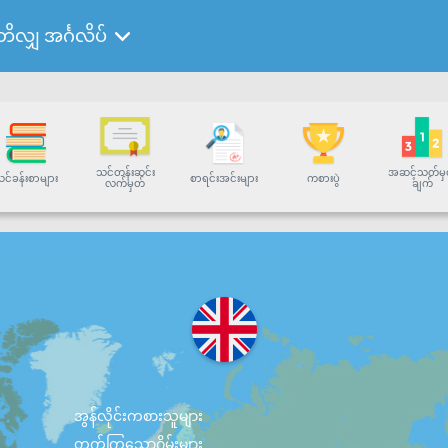
ိတိလျှ အင်္ဂလိပ်
သင်တန်းဆင်း
အဆင့်သတ်မှ
င်ခန်းစာများ
စာရင်းအင်းများ
ကစားပွဲ
လက်မှတ်
ချက်
အွန်လိုင်းကစားသူများ
တက်ကြွသောဂိမ်းများ