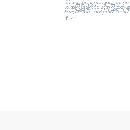
အိမ်မှာဘယ်လိုလေ့လာရမလဲ အင်္ဂလိပ် 
မှာ: အကြံပြုချက်များနှင့်အကြံဥာဏ်မျ
nbsp; မိတ်ဆက် ယနေ့ အင်္ဂလိပ် အင်္ဂလိပ
၎င် […]