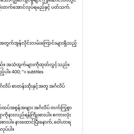
တိုးတက်အောင်လုပ်ရမည်နှင့် ပတ်သက်.
းအတွက်အွန်လိုင်းလမ်းကြောင်းများရှိသည့်
သည်။ အသံထွက်များကိုထုတ်လွှင့်သည်။
့်ပါ။ 400; "> subtitles
်္ဂလိပ် စာတန်းထိုးနှင့်အတူ အင်္ဂလိပ်
်ထပ်အစွန်အဖျား အင်္ဂလိပ် တက်ကြွစွာ
အရာကိုနားလည်ရန်ကြိုးစားပါ။ စကားလုံး
ုးစားပါ။ နားထောင်ပြီးနောက်, ဝေါဟာရ
ုပ်ပါ။