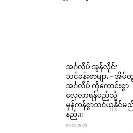
အင်္ဂလိပ် အွန်လိုင်း
သင်ခန်းစာများ - အိမ်တွ
အင်္ဂလိပ် ကိုကောင်းစွာ
လေ့လာရန်မည်သို့
မှန်ကန်စွာသင်ယူနိုင်မည
နည်း။
09.08.2023