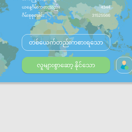
ယနေ့ဂိမ်းကစားသည်။
4344
ဂိမ်းစုစုပေါင်း
31525566
တစ်ယေက်တည်းကစားရသော
လူများစွာဆော့ နိုင်သော