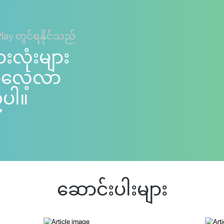
Play တွင်ရနိုင်သည်
ားလုံးများ
ကိုလေ့လာ
်ပါ။
ဆောင်းပါးများ