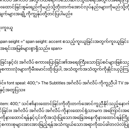
ထောင်ခြင်းစွမ်းရည်ကိုမည်သို့တိုးတက်အောင်လုပ်နည်းများကိုမည်သို့
ျက်များအချို့ကိုကျွန်ုပ်တို့တင်ပြပါမည်။
းကူးယူ
span seight =" span seight: accent စသည့်ကူးယူခြင်းအတွက်ကူးယူခြင်
်းအရင်းအမြစ်များစွာရှိသည်။ span>
ြင်းနှင့်ဝဲ) အင်္ဂလိပ် စကားပြောခြင်း၏အရေးကြီးသောဒြပ်စင်များဖြစ်
းမှုစကားလုံးများကိုမီးမောင်းထိုးပြပါ, အသံထွက်အသံထွက်ကိုနှိုင်းယှဉ်ကြည
င်။ font speal: 400;"> The Subtitles အင်္ဂလိပ် အင်္ဂလိပ် ကိုကူညီပါ TV အင
် နှင့်အတူပြသ။
ystem: 400;" သင်၏နားထောင်ခြင်းကိုတိုးတက်အောင်ကူညီနိုင်သည့်နောက
ခြင်း။ အင်္ဂလိပ် အင်္ဂလိပ် အင်္ဂလိပ် ကိုနားထောင်ရုံသာမက အကြောင်း
ီကိုနားထောင်ရန်နှင့်၎င်းကိုအသုံးပြုသောအခြေအနေကိုနားထောင်ရန်ကြိ
့်စကားစုများအားအားဖြည့်ရန်အသံကျယ်သောအရာကိုထပ်ခါတလဲလဲပြုလ