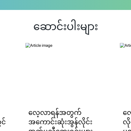
ဆောင်းပါးများ
လေ့လာရန်အတွက်
လေ
င်
အကောင်းဆုံးအွန်လိုင်း
လိ