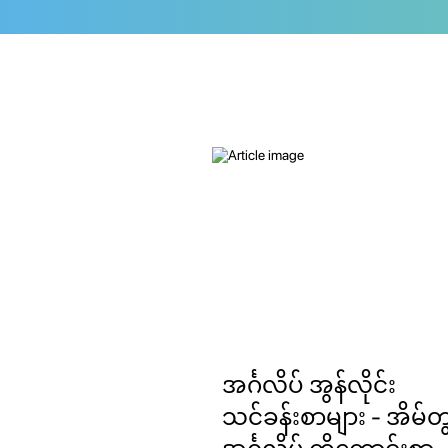
အင်္ဂလိပ် အွန်လိုင်း
သင်ခန်းစာများ - အိမ်တွ