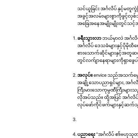
သင်ယူခြင်း အင်္ဂလိပ် နှင့်မတူကွ
အခွင့်အလမ်းများစွာကိုဖွင့်လှ
အခြေအနေအမျိုးမျိုးတွင်သင့်အ
ခရီးသွားလာ
ဘယ်မှာလဲ အင်္ဂလ
အင်္ဂလိပ် ဒေသခံများနှင့်ပိုမ
စားသောက်ဆိုင်များနှင့်အတူဆ
တွင်လက်ျာနေရာများကိုရှာဖွေပါ
အလုပ်။
envice သည်အသက်မွေးဝ
အချို့သောပညာရှင်များ, အင်္ဂလိ
ကြီးမားသောကုမ္ပဏီကြီးများသည်
လိုအပ်သည်။ ထို့အပြင် အင်္ဂလ
လုပ်ဖော်ကိုင်ဖက်များနှင့်ဆက်သ
ပညာရေး
"အင်္ဂလိပ် ၏ဗဟုသ