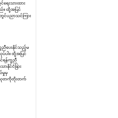
် တွင်ရေးသားထား
 ထို့အပြင်
ည်ပတွင်ပညာသင်ကြား
ကူညီပေးနိုင်သည့်မ
ပ်ပါ။ ထို့အပြင်
င်ရန်ကူညီ
ောနိုင်ငံခြား
ှုမှ
ဟုသုတကိုတိုးတက်