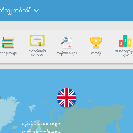
ိတိလျှ အင်္ဂလိပ်
သင်တန်းဆင်း
အဆင့်သတ်မှ
င်ခန်းစာများ
စာရင်းအင်းများ
ကစားပွဲ
လက်မှတ်
ချက်
အွန်လိုင်းကစားသူများ
တက်ကြွသောဂိမ်းများ