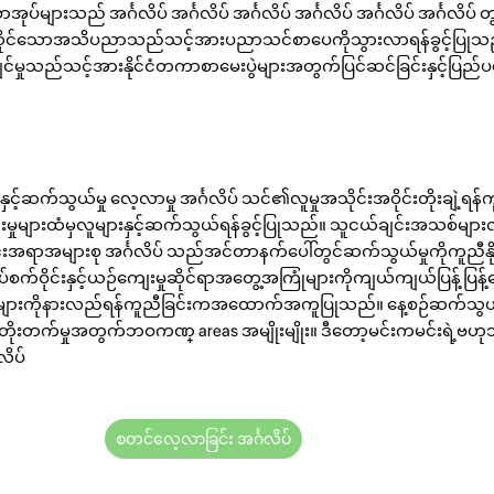
အုပ်များသည် အင်္ဂလိပ် အင်္ဂလိပ် အင်္ဂလိပ် အင်္ဂလိပ် အင်္ဂလိပ် အင်္ဂလိပ
ိုင်သောအသိပညာသည်သင့်အားပညာသင်စာပေကိုသွားလာရန်ခွင့်ပြုသည်။
င်မှုသည်သင့်အားနိုင်ငံတကာစာမေးပွဲများအတွက်ပြင်ဆင်ခြင်းနှင့်ပြ
နှင့်ဆက်သွယ်မှု လေ့လာမှု အင်္ဂလိပ် သင်၏လူမှုအသိုင်းအဝိုင်းတိုးချဲ့ရန်
းမှုများထံမှလူများနှင့်ဆက်သွယ်ရန်ခွင့်ပြုသည်။ သူငယ်ချင်းအသစ်များလု
်းအရာအများစု အင်္ဂလိပ် သည်အင်တာနက်ပေါ်တွင်ဆက်သွယ်မှုကိုကူညီနို
်စက်ဝိုင်းနှင့်ယဉ်ကျေးမှုဆိုင်ရာအတွေ့အကြုံများကိုကျယ်ကျယ်ပြန့်ပြန့်သ
ာအုပ်များကိုနားလည်ရန်ကူညီခြင်းကအထောက်အကူပြုသည်။ နေ့စဉ်ဆက်သွယ်မ
ြိုးတိုးတက်မှုအတွက်ဘဝကဏ္ areas အမျိုးမျိုး။ ဒီတော့မင်းကမင်းရဲ့ဗ
လိပ်
စတင်လေ့လာခြင်း အင်္ဂလိပ်