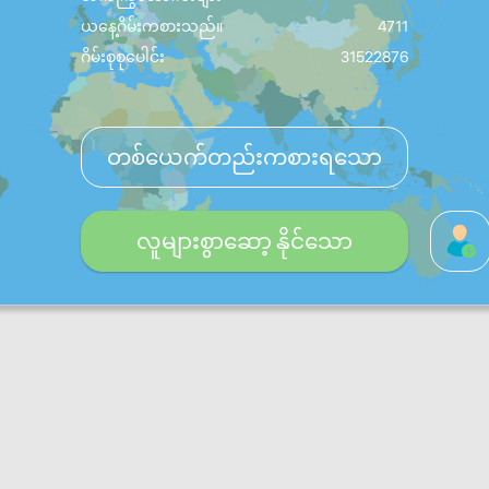
ယနေ့ဂိမ်းကစားသည်။
4711
ဂိမ်းစုစုပေါင်း
31522876
တစ်ယေက်တည်းကစားရသော
လူများစွာဆော့ နိုင်သော