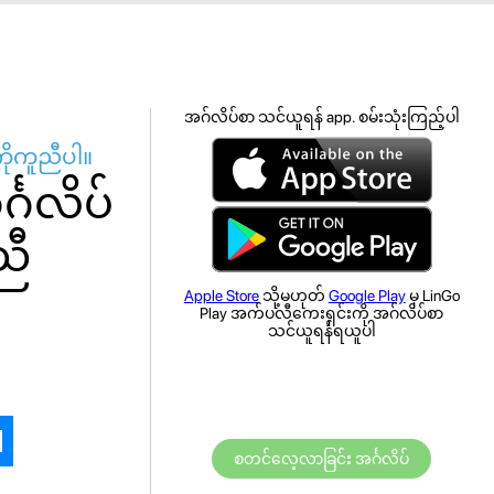
အဂ်လိပ်စာ သင်ယူရန် app. စမ်းသုံးကြည့်ပါ
ကိုကူညီပါ။
ဂလိပ်
ညီ
Apple Store
သို့မဟုတ်
Google Play
မှ LinGo
Play အက်ပလီကေးရှင်းကို အဂ်လိပ်စာ
သင်ယူရန်ရယူပါ
စတင်လေ့လာခြင်း အင်္ဂလိပ်