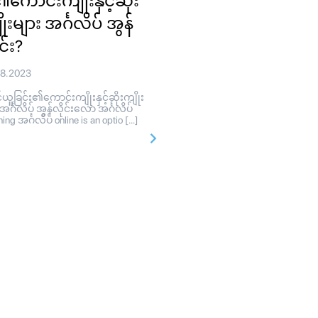
ု၏ကောင်းကျိုးနှင့်ဆိုး
ုးများ အင်္ဂလိပ် အွန်
င်း?
08.2023
ူခြင်း၏ကောင်းကျိုးနှင့်ဆိုးကျိုး
 အင်္ဂလိပ် အွန်လိုင်းလော အင်္ဂလိပ်
ing အင်္ဂလိပ် online is an optio […]