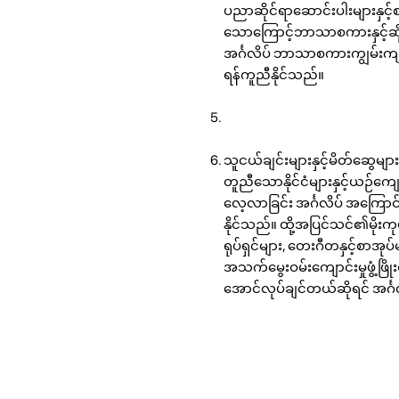
ပညာဆိုင်ရာဆောင်းပါးများနှင့်စာ
သောကြောင့်ဘာသာစကားနှင့်ဆ
အင်္ဂလိပ် ဘာသာစကားကျွမ်းကျ
ရန်ကူညီနိုင်သည်။
သူငယ်ချင်းများနှင့်မိတ်ဆွေများ
တူညီသောနိုင်ငံများနှင့်ယဉ်ကျေ
လေ့လာခြင်း အင်္ဂလိပ် အကြောင
နိုင်သည်။ ထို့အပြင်သင်၏မိုးကုပ
ရုပ်ရှင်များ, တေးဂီတနှင့်စ
အသက်မွေးဝမ်းကျောင်းမှုဖွံ့ဖ
အောင်လုပ်ချင်တယ်ဆိုရင် အင်္ဂ