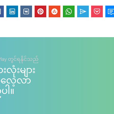
Play တွင်ရနိုင်သည်
ားလုံးများ
ကိုလေ့လာ
်ပါ။