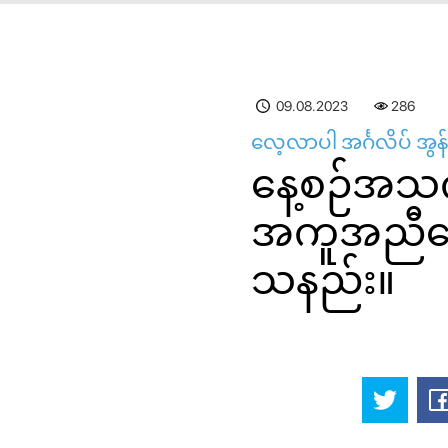
09.08.2023
286
လေ့လာပါ အင်္ဂလိပ် အွန်
နေ့စဉ်အသက
အကူအညီတော
သနည်း။