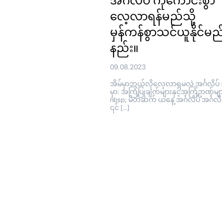
အင်္ဂလိပ် ကိုကောင်းစွာ
လေ့လာရန်မည်သို့
မှန်ကန်စွာသင်ယူနိုင်မည
နည်း။
09.08.2023
အိမ်မှာဘယ်လိုလေ့လာရမလဲ အင်္ဂလိပ် 
မှာ: အကြံပြုချက်များနှင့်အကြံဥာဏ်မျ
nbsp; မိတ်ဆက် ယနေ့ အင်္ဂလိပ် အင်္ဂလိပ
၎င် […]