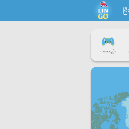
ဗြ
ကစားသည်။
သ