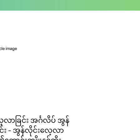
့လာခြင်း အင်္ဂလိပ် အွန်
ုင်း - အွန်လိုင်းလေ့လာ