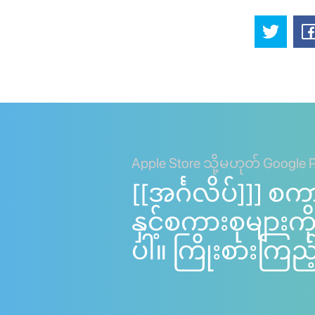
Apple Store သို့မဟုတ် Google 
[[အင်္ဂလိပ်]]] စက
နှင့်စကားစုများ
ပါ။ ကြိုးစားကြည့