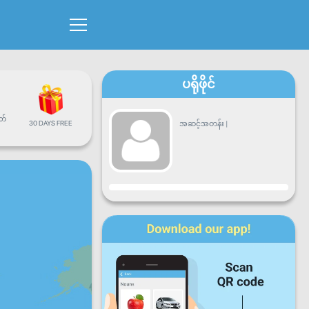
ပရိုဖိုင်
တ်
30 DAYS FREE
အဆင့်အတန်း
|
တိုးတက်မှု
တနင်္လာ
အင်္ဂါ
ဗုဒ္ဓဟူး
ကြာသာ