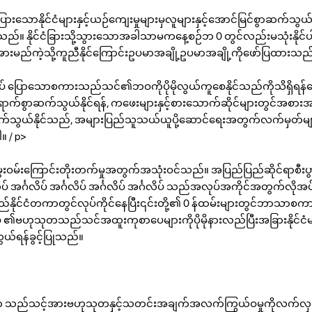
ဲပြားသောနိုင်ငံများနှင့်ယဉ်ကျေးမှုများမှလူများနှင့်အောင်မြင်စွာဆက်သွယ်န
စ်သည်။ နိုင်ငံခြားသို့သွားသောအခါသာမကနေ့စဉ်ဘ 0 တွင်လည်းမသုံးနိုင်ပ
ားမည်ကဲ့သို့ကူညီနိုင်ကြောင်းဥပမာအချို့ဥပမာအချို့ကိုဖော်ပြထားသည
ိပ် ပြောသောစကားသည်သင်၏ဘဝကိုပိုမိုလွယ်ကူစေနိုင်သည်ကိုသိရှိရန်ပ
ိုထိရောက်စွာဆက်သွယ်နိုင်ရန်, ကဖေးများနှင့်စားသောက်ဆိုင်များတွင်အစ
က်သွယ်နိုင်သည်, အများပြည်သူသယ်ယူပို့ဆောင်ရေးအတွက်လက်မှတ်များဝ
။ / p>
မ်းကြောင်းတိုးတက်မှုအတွက်အသုံးဝင်သည်။ အပြည်ပြည်ဆိုင်ရာစီးပွာ
ပ် အင်္ဂလိပ် အင်္ဂလိပ် အင်္ဂလိပ် အင်္ဂလိပ် သည်အလုပ်အကိုင်အတွက်လိုအပ
နိုင်ငံတကာတွင်လုပ်ကိုင်နေပြီး၎င်းတို့၏ 0 န်ထမ်းများတွင်ဘာသာစကားက
ိပ် ၏ဗဟုသုတသည်သင်အထူးကုစာပေများကိုပိုမိုနားလည်ပြီးအခြားနိုင်ငံမ
ွယ်ရန်ခွင့်ပြုသည်။
ုတ သည်သင့်အားဗဟုသုတနှင့်သတင်းအချက်အလက်ကြွယ်ဝမှုကိုလက်လှ