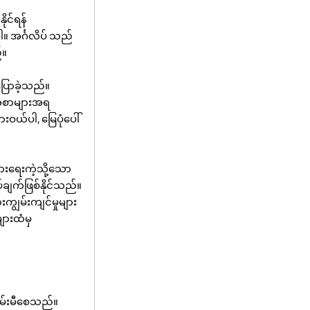
ိုင်ရန်
ါ။ အင်္ဂလိပ် သည်
်။
ြောခဲ့သည်။
ားအစာများအရ
ယ်ပါ, မြေပုံပေါ်
းရေးကဲ့သို့သော
်ချက်ဖြစ်နိုင်သည်။
ျွမ်းကျင်မှုများ
ျားထံမှ
မ်းမီစေသည်။