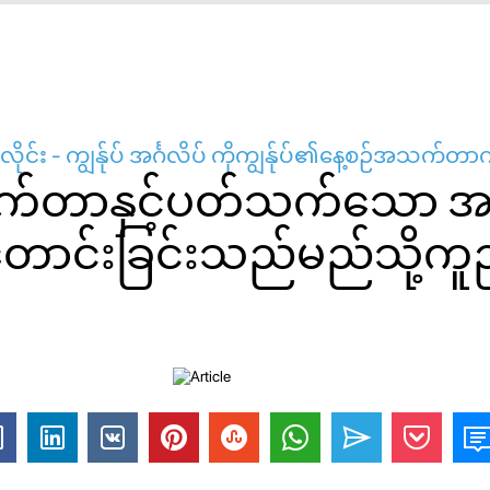
လိုင်း - ကျွန်ုပ် အင်္ဂလိပ် ကိုကျွန်ုပ်၏နေ့စဉ်အသက်တာ
်တာနှင့်ပတ်သက်သော အင်္
င်းခြင်းသည်မည်သို့ကူ