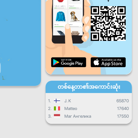
ပတေး
သောကြာ
စနေ
တနင်္ဂနွေ
နေ့စဉ်တိုးတက်မှု
လစဉ်တိုးတက်မှု
သင်တန်းဆင်းလက်မှတ်
ယေဘုယျတိုးတက်မှု
တစ်နေ့တာ၏အကောင်းဆုံး
1.
J. K
65870
2.
Matteo
17640
3.
Маг Ангелика
17550