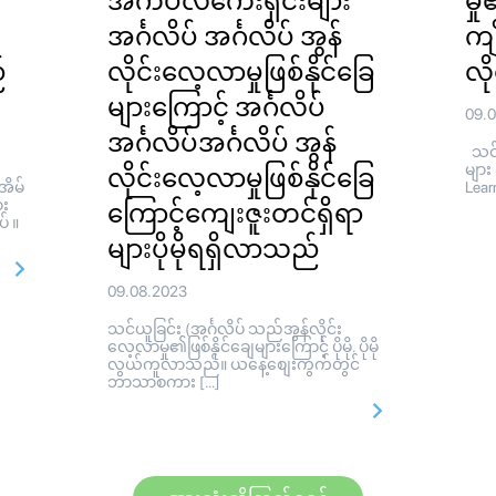
အက်ပလီကေးရှင်းများ
မှ
အင်္ဂလိပ် အင်္ဂလိပ် အွန်
ကျိ
်
လိုင်းလေ့လာမှုဖြစ်နိုင်ခြေ
လို
များကြောင့် အင်္ဂလိပ်
09.
အင်္ဂလိပ်အင်္ဂလိပ် အွန်
သင်ယ
များ
လိုင်းလေ့လာမှုဖြစ်နိုင်ခြေ
အိမ်
Learn
ား
ကြောင့်ကျေးဇူးတင်ရှိရာ
် ။
များပိုမိုရရှိလာသည်
09.08.2023
သင်ယူခြင်း (အင်္ဂလိပ် သည်အွန်လိုင်း
လေ့လာမှု၏ဖြစ်နိုင်ချေများကြောင့် ပိုမို. ပိုမို
လွယ်ကူလာသည်။ ယနေ့စျေးကွက်တွင်
ဘာသာစကား […]