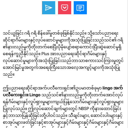
သင်ယူခြင်း ဂရိ ဂရိ စိန်ခေါ်မှုတစ်ခုဖြစ်နိုင်သည်။ သို့သော်ပညာရေး
ဆိုင်ရာဂိမ်းများနှင့်လုပ်ဆောင်မှုများကိုအသုံးပြုခြင်းသည်သင်၏ ဂရိ
၏နားလည်မှုကိုတိုးတက်စေပြီးပိုမိုပျော်စရာကောင်းပြီးဆွဲဆောင်မှုရှိ
စေရန်ကူညီနိုင်သည်။ Plus အားပညာရေးဆိုင်ရာဂိမ်းများနှင့်
လုပ်ဆောင်မှုများကိုအသုံးပြုခြင်းသည်ဘာသာစကားသင်ကြားမှုတွင်
အောင်မြင်မှုအတွက်အရေးကြီးသောအလေ့အကျင့်များကိုအသုံးပြု
သည်။
ဤပညာရေးဆိုင်ရာအက်ပလီကေးရှင်း၏ဥပမာတစ်ခုမှာ
lingo
အက်
ပလီကေးရှင်း။ Lingo
သည်သင်၏နားလည်မှုကိုတိုးတက်အောင်လုပ်
ရန်ဂိမ်းများနှင့်လှုပ်ရှားမှုများကျယ်ပြန့်သောဂိမ်းများနှင့်လှုပ်ရှားမှုများ
ပြုလုပ်သည်။ ဤလုပ်ဆောင်ချက်များတွင် NBSP ကိုနားထောင်ခြင်း
နှင့်ဘာသာပြန်ဆိုခြင်းတို့ပါဝင်သည်။ သီချင်းများ, ဆောင်းပါးများနှင့်
စာအုပ်များဖတ်ခြင်းနှင့်စာအုပ်များနှင့်ဂိမ်းများနှင့်ဂိမ်းများနှင့်ဂိမ်းများ