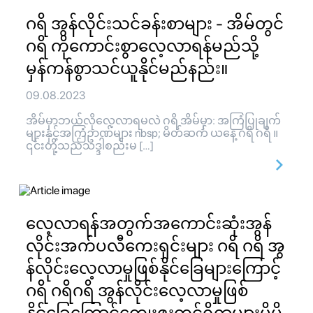
ဂရိ အွန်လိုင်းသင်ခန်းစာများ - အိမ်တွင်
ဂရိ ကိုကောင်းစွာလေ့လာရန်မည်သို့
မှန်ကန်စွာသင်ယူနိုင်မည်နည်း။
09.08.2023
အိမ်မှာဘယ်လိုလေ့လာရမလဲ ဂရိ အိမ်မှာ: အကြံပြုချက်
များနှင့်အကြံဥာဏ်များ nbsp; မိတ်ဆက် ယနေ့ ဂရိ ဂရိ ။
၎င်းတို့သည်သဒ္ဒါစည်းမ […]
လေ့လာရန်အတွက်အကောင်းဆုံးအွန်
လိုင်းအက်ပလီကေးရှင်းများ ဂရိ ဂရိ အွ
န်လိုင်းလေ့လာမှုဖြစ်နိုင်ခြေများကြောင့်
ဂရိ ဂရိဂရိ အွန်လိုင်းလေ့လာမှုဖြစ်