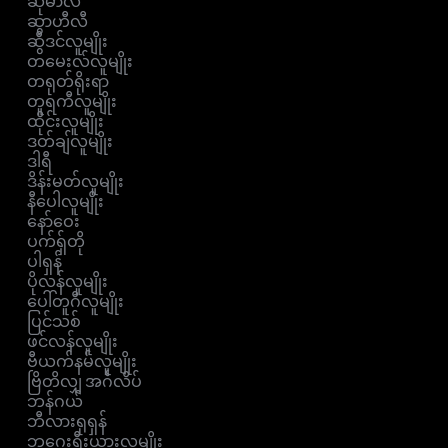
ဆိုမာလီ
ဆွာဟီလီ
ဆွီဒင်လူမျိုး
တမေးလ်လူမျိုး
တရုတ်ရိုးရာ
တူရကီလူမျိုး
ထိုင်းလူမျိုး
ဒတ်ချ်လူမျိုး
ဒါရီ
ဒိန်းမတ်လူမျိုး
နီပေါလူမျိုး
နော်ဝေး
ပက်ရှ်တို
ပါရှန်
ပိုလန်လူမျိုး
ပေါ်တူဂီလူမျိုး
ပြင်သစ်
ဖင်လန်လူမျိုး
ဗီယက်နမ်လူမျိုး
ဗြိတိလျှ အင်္ဂလိပ်
ဘန်ဂယ်
ဘီလားရုရှန်
ဘူဂေးရီးယားလူမျိုး