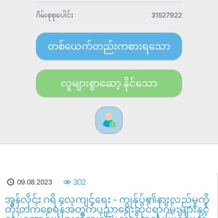
ဂိမ်းစုစုပေါင်း
31527922
တစ်ယေက်တည်းကစားရသော
လူများစွာဆော့ နိုင်သော
09.08.2023
302
အွန်လိုင်း ဂရိ လေ့ကျင့်ရေး - ကျွန်ုပ်၏နားလည်မှုကို
တိုးတက်စေရန်အတွက်ပညာရေးဆိုင်ရာဂိမ်းများနှင့်