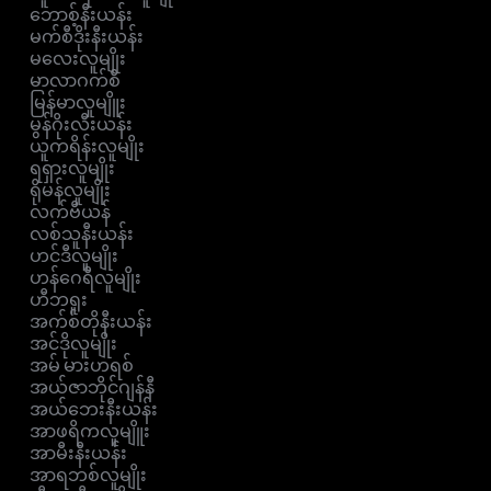
ဘောစ့်နီးယန်း
မက်စီဒိုးနီးယန်း
မလေးလူမျိုး
မာလာဂက်စီ
မြန်မာလူမျိူး
မွန်ဂိုးလီးယန်း
ယူကရိန်းလူမျိုး
ရရှားလူမျိုး
ရိုမန်လူမျိုး
လက်ဗီယန်
လစ်သူနီးယန်း
ဟင်ဒီလူမျိုး
ဟန်ဂေရီလူမျိုး
ဟီဘရူး
အက်စ်တိုနီးယန်း
အင်ဒိုလူမျိုး
အမ် မားဟရစ်
အယ်ဇာဘိုင်ဂျန်နီ
အယ်ဘေးနီးယန်း
အာဖရိကလူမျိူး
အာမီးနီးယန်း
အာရဘစ်လူမျိုး