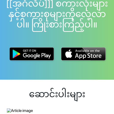
[[အင်္ဂလိပ်]]] စကားလုံးများ
နှင့်စကားစုများကိုလေ့လာ
ပါ။ ကြိုးစားကြည့်ပါ။
ဆောင်းပါးများ