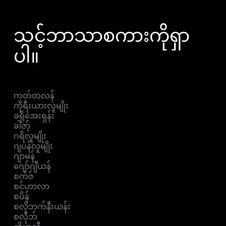
သင့်ဘာသာစကားကိုရှာ
ပါ။
ကတ်တလန်
ကိုရီးယားလူမျိုး
ခရိုအေးရှန်း
ခါဇာ့်
ဂရိလူမျိုး
ဂျပန်လူမျိုး
ဂျာမန်
ဂျော်ဂျီယန်
စက်ဇ်
စင်ဟာလာ
စပိန်
စလိုဘက်နီးယန်း
စလိုဘ်