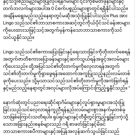
နှင့်သဒ္ဒါစည်းမျဉ်းများပြုလုပ်ရန်ဂိမ်းများ ၎င်းကိုစမတ်ဖုန်းများနှင့်
တက်ဘလက်များအပါအ 0 င်စက်ပစ္စည်းများစွာတွင်ရရှိနိုင်ပါသည်။
အချိန်မရွေးမည်သည့်နေရာတွင်မဆိုအသုံးပြုနိုင်ပါသည်။ Plus အား
Lingo သည်သင်၏ဘာသာစကားအဆင့်တွင်ကိုယ်ပိုင်သင်ခန်းစာများ
ကိုပေးထားသဖြင့်သင့်အတွက်မှန်ကန်သောဘာသာစကားကိုသင်
သင်ယူနိုင်သည်။
Lingo သည်သင်၏စကားပြောခြင်းနှင့်ရေးသားခြင်းကိုတိုးတက်စေရန်
အတွက်ဇာတိစကားပြောခန်းများနှင့်ဆက်သွယ်ရန်အခွင့်အလမ်းများ
ကိုပေးသည်။ ထို့အပြင်သင်၏တိုးတက်မှုကိုလေ့လာရန်အတွက်
သင်၏တိုးတက်မှုကိုရှာဖွေရန်အထောက်အကူပြုသည့်နည်းလမ်းတစ်
ခုကိုပေးသည်။ သို့မှသာသင်သည်သင်၏တိုးတက်မှုကိုအကဲဖြတ်ရန်
နှင့်မည်သည့်နေရာတွင်အလုပ်များလိုအပ်ကြောင်းကြည့်ရှုနိုင်သည်။ "
နောက်ဆုံးတွင်ပညာရေးဆိုင်ရာဂိမ်းများနှင့်လှုပ်ရှားမှုများအသုံးပြု
ခြင်းသည်သင်လေ့လာရန်ကူညီရန်နည်းလမ်းများစွာအနက်မှတစ်ခု
သာဖြစ်ကြောင်းသတိရပါ။ ရုပ်ရှင်များနှင့်တီဗွီတွင်ကြည့်ရှုခြင်းကဲ့သို့
သောအခြားနည်းစနစ်များသည် ဂရိ စာဖတ်ခြင်းနှင့်မိခင်
ဘာသာစကားစပီကာများနှင့်အပြန်အလှန်ဆက်သွယ်ခြင်းသည်