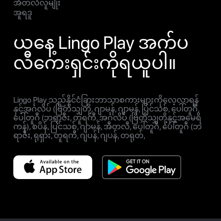
အီတလီလူမျိုး
အူရဒူ
ယနေ့ Lingo Play အက်ပ
လီကေးရှင်းကိုရယူပါ။
Lingo Play သည်နိုင်ငံခြားဘာသာစကားများကိုလေ့လာရန်
နှင့်အင်္ဂလိပ် (ဗြိတိသျှတို့, ဂျာမန်, ဂျာမန်, ပြင်သစ်, ပေါ်တူဂီ,
ပေါ်တူဂီ (ဘရာဇီး, တူရကီ, အင်္ဂလိပ် (ဗြိတိသျှတို့နှင့်အမေရိ
ကန်), စပိန်, ပြင်သစ်, ဂျာမန်, အီတလီ, ပေါ်တူဂီ, ပေါ်တူဂီ (ဘ
ရာဇီး, ရုရှား, တူရကီ, ဂျပန်, ဂျပန်, တရုတ်,