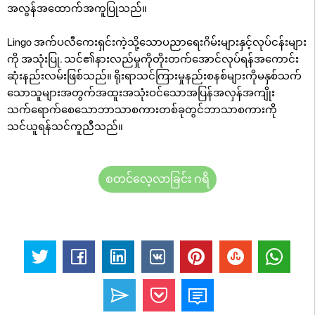
အလွန်အထောက်အကူပြုသည်။
Lingo အက်ပလီကေးရှင်းကဲ့သို့သောပညာရေးဂိမ်းများနှင့်လုပ်ငန်းများ
ကို အသုံးပြု. သင်၏နားလည်မှုကိုတိုးတက်အောင်လုပ်ရန်အကောင်း
ဆုံးနည်းလမ်းဖြစ်သည်။ ရိုးရာသင်ကြားမှုနည်းစနစ်များကိုမနှစ်သက်
သောသူများအတွက်အထူးအသုံးဝင်သောအပြန်အလှန်အကျိုး
သက်ရောက်စေသောဘာသာစကားတစ်ခုတွင်ဘာသာစကားကို
သင်ယူရန်သင်ကူညီသည်။
စတင်လေ့လာခြင်း ဂရိ