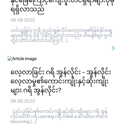
နိုင်ခြေကြောင့်ကျေးဇူးတင်ရှိရာများပိုမို
ရရှိလာသည်
09.08.2023
သင်ယူခြင်း (ဂရိ သည်အွန်လိုင်းလေ့လာမှု၏ဖြစ်နိုင်ချေ
များကြောင့် ပိုမို. ပိုမိုလွယ်ကူလာသည်။ ယနေ့စျေးကွက်
တွင်ဘာသာစကားသင်ကြာ […]
လေ့လာခြင်း ဂရိ အွန်လိုင်း - အွန်လိုင်း
လေ့လာမှု၏ကောင်းကျိုးနှင့်ဆိုးကျိုး
များ ဂရိ အွန်လိုင်း?
09.08.2023
သင်ယူခြင်း၏ကောင်းကျိုးနှင့်ဆိုးကျိုးများ ဂရိ အွန်
လိုင်းလော ဂရိ Learning ဂရိ online is an option that is
becoming […]