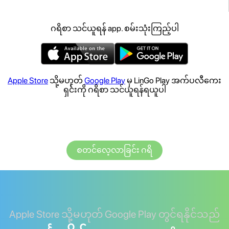
ဂရိစာ သင်ယူရန် app. စမ်းသုံးကြည့်ပါ
Apple Store
သို့မဟုတ်
Google Play
မှ LinGo Play အက်ပလီကေး
ရှင်းကို ဂရိစာ သင်ယူရန်ရယူပါ
စတင်လေ့လာခြင်း ဂရိ
Apple Store သို့မဟုတ် Google Play တွင်ရနိုင်သည်