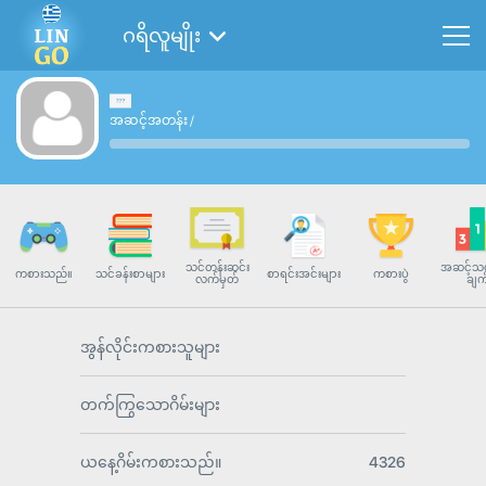
ဂရိလူမျိုး
အဆင့်အတန်း
/
သင်တန်းဆင်း
အဆင့်သတ
ကစားသည်။
သင်ခန်းစာများ
စာရင်းအင်းများ
ကစားပွဲ
လက်မှတ်
ချက
အွန်လိုင်းကစားသူများ
တက်ကြွသောဂိမ်းများ
ယနေ့ဂိမ်းကစားသည်။
4326