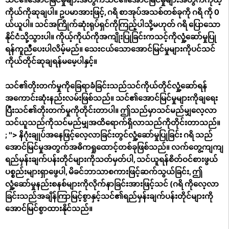
ကိုယ်ကိုဆုချပါ။ ဥပမာအားဖြင့်, ဂရိ စာအုပ်အသစ်တစ်ခုကို ဂရိ ကို 0
ယ်ယူပါ။ သင်အကြိုက်ဆုံးရုပ်ရှင်ကိုကြည့်ပါသို့မဟုတ် ဂရိ ပြောသော
နိုင်ငံသို့သွားပါ။ ကိုယ့်ကိုယ်ကိုအကျိုးပြုခြင်းကသင့်ကိုလှုံ့ဆော်မှုပြု
ရန်ကူညီပေးပါလိမ့်မည်။ သေးငယ်သောအောင်မြင်မှုများကိုပင်သင်
ကိုယ်တိုင်ဆုချရန်မမေ့ပါနှင့်။
သင်၏တိုးတက်မှုကိုခြေရာခံခြင်းသည်သင်ကိုယ်တိုင်လှုံ့ဆော်ရန်
အကောင်းဆုံးနည်းလမ်းဖြစ်သည်။ သင်၏အောင်မြင်မှုများကိုချရေး
ပြီးသင်၏တိုးတက်မှုကိုတိုင်းတာပါ။ ဤသည်မှာသင်မည်မျှလေ့လာ
သင်ယူသည်ကိုသင်မည်မျှအထိရောက်ရှိလာသည်ကိုတိုင်းတာသည်။
; "> နိဂုံးချုပ်အနေဖြင့်လေ့လာခြင်းတွင်လှုံ့ဆော်မှုပြုခြင်း ဂရိ သည်
အောင်မြင်မှုအတွက်အဓိကရှုထောင့်တစ်ခုဖြစ်သည်။ လက်တွေ့ကျကျ
ရည်မှန်းချက်ပန်းတိုင်များကိုသတ်မှတ်ပါ, သင်ယူရန်စိတ်ဝင်စားဖွယ်
ပစ္စည်းများရှာဖွေပါ, မိခင်ဘာသာစကားဖြင့်ဆက်သွယ်ခြင်း, ဤ
လှုံ့ဆော်မှုနည်းစနစ်များကိုလိုက်နာခြင်းအားဖြင့်သင် (ဂရိ ကိုလေ့လာ
ခြင်းသည်အချိန်ကြာမြင့်စွာနှင့်သင်၏ရည်မှန်းချက်ပန်းတိုင်များကို
အောင်မြင်စွာထားနိုင်သည်။