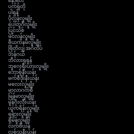
နော်ဝေး
ပက်ရှ်တို
ပါရှန်
ပိုလန်လူမျိုး
ပေါ်တူဂီလူမျိုး
ပြင်သစ်
ဖင်လန်လူမျိုး
ဗီယက်နမ်လူမျိုး
ဗြိတိလျှ အင်္ဂလိပ်
ဘန်ဂယ်
ဘီလားရုရှန်
ဘူဂေးရီးယားလူမျိုး
ဘောစ့်နီးယန်း
မက်စီဒိုးနီးယန်း
မလေးလူမျိုး
မာလာဂက်စီ
မြန်မာလူမျိူး
မွန်ဂိုးလီးယန်း
ယူကရိန်းလူမျိုး
ရရှားလူမျိုး
ရိုမန်လူမျိုး
လက်ဗီယန်
လစ်သူနီးယန်း