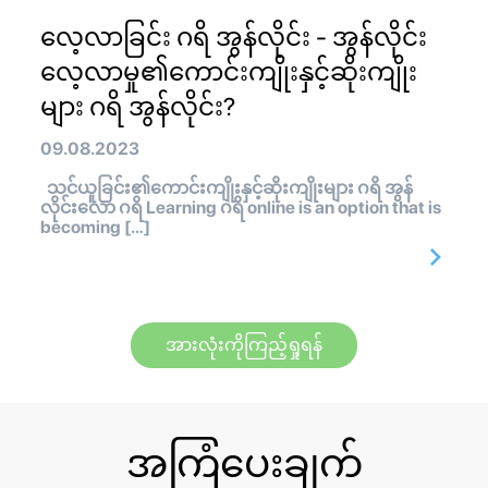
လေ့လာခြင်း ဂရိ အွန်လိုင်း - အွန်လိုင်း
လေ့လာမှု၏ကောင်းကျိုးနှင့်ဆိုးကျိုး
များ ဂရိ အွန်လိုင်း?
09.08.2023
သင်ယူခြင်း၏ကောင်းကျိုးနှင့်ဆိုးကျိုးများ ဂရိ အွန်
လိုင်းလော ဂရိ Learning ဂရိ online is an option that is
becoming […]
အားလုံးကိုကြည့်ရှုရန်
အကြံပေးချက်