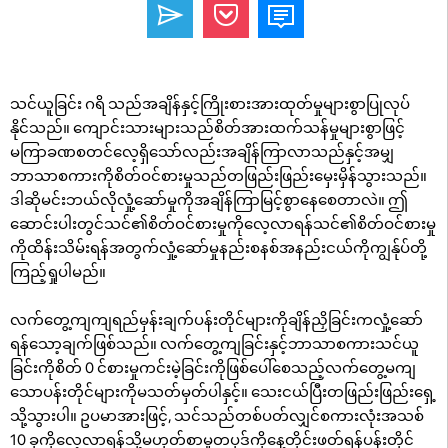
သင်ယူခြင်း ဂရိ သည်အချိန်နှင့်ကြိုးစားအားထုတ်မှုများစွာပြုလုပ်
နိုင်သည်။ ကျောင်းသားများသည်စိတ်အားထက်သန်မှုများစွာဖြင့်
မကြာခဏစတင်လေ့ရှိသော်လည်းအချိန်ကြာလာသည်နှင့်အမျှ
ဘာသာစကားကိုစိတ်ဝင်စားမှုသည်တဖြည်းဖြည်းမှေးမှိန်သွားသည်။
ဒါဆိုမင်းဘယ်လိုလှုံ့ဆော်မှုကိုအချိန်ကြာမြင့်စွာနေစေတာလဲ။ ဤ
ဆောင်းပါးတွင်သင်၏စိတ်ဝင်စားမှုကိုလေ့လာရန်သင်၏စိတ်ဝင်စားမှု
ကိုထိန်းသိမ်းရန်အတွက်လှုံ့ဆော်မှုနည်းစနစ်အနည်းငယ်ကိုကျွန်ုပ်တို့
ကြည့်ရှုပါမည်။
လက်တွေ့ကျကျရည်မှန်းချက်ပန်းတိုင်များကိုချိန်ညှိခြင်းကလှုံ့ဆော်
ရန်သော့ချက်ဖြစ်သည်။ လက်တွေ့ကျခြင်းနှင့်ဘာသာစကားသင်ယူ
ခြင်းကိုစိတ် 0 င်စားမှုကင်းမဲ့ခြင်းကိုဖြစ်ပေါ်စေသည့်လက်တွေ့မကျ
သောပန်းတိုင်များကိုမသတ်မှတ်ပါနှင့်။ သေးငယ်ပြီးတဖြည်းဖြည်းရှေ့
သို့သွားပါ။ ဥပမာအားဖြင့်, သင်သည်တစ်ပတ်လျှင်စကားလုံးအသစ်
10 ခုကိုလေ့လာရန်သို့မဟုတ်စာမူတပုဒ်ကိုနေ့တိုင်းဖတ်ရန်ပန်းတိုင်