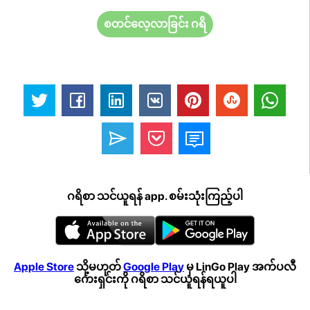
စတင်လေ့လာခြင်း ဂရိ
ဂရိစာ သင်ယူရန် app. စမ်းသုံးကြည့်ပါ
Apple Store
သို့မဟုတ်
Google Play
မှ LinGo Play အက်ပလီ
ကေးရှင်းကို ဂရိစာ သင်ယူရန်ရယူပါ