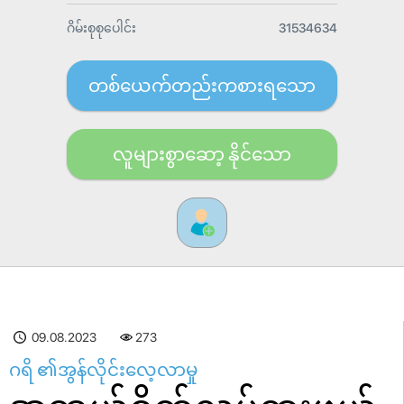
ဂိမ်းစုစုပေါင်း
31534634
တစ်ယေက်တည်းကစားရသော
လူများစွာဆော့ နိုင်သော
09.08.2023
273
ဂရိ ၏အွန်လိုင်းလေ့လာမှု