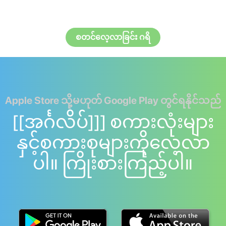
စတင်လေ့လာခြင်း ဂရိ
Apple Store သို့မဟုတ် Google Play တွင်ရနိုင်သည်
[[အင်္ဂလိပ်]]] စကားလုံးများ
နှင့်စကားစုများကိုလေ့လာ
ပါ။ ကြိုးစားကြည့်ပါ။