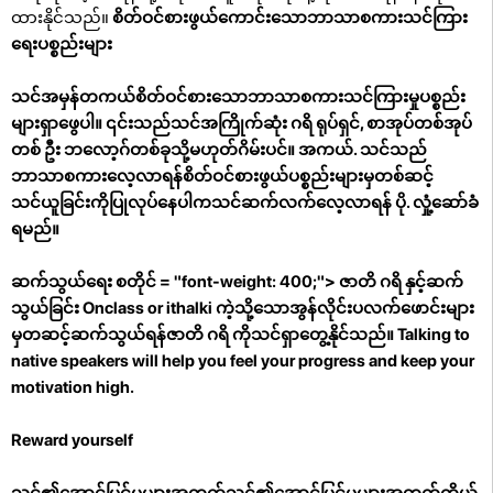
ထားနိုင်သည်။
စိတ်ဝင်စားဖွယ်ကောင်းသောဘာသာစကားသင်ကြား
ရေးပစ္စည်းများ
သင်အမှန်တကယ်စိတ်ဝင်စားသောဘာသာစကားသင်ကြားမှုပစ္စည်း
များရှာဖွေပါ။ ၎င်းသည်သင်အကြိုက်ဆုံး ဂရိ ရုပ်ရှင်, စာအုပ်တစ်အုပ်
တစ် ဦး ဘလော့ဂ်တစ်ခုသို့မဟုတ်ဂိမ်းပင်။ အကယ်. သင်သည်
ဘာသာစကားလေ့လာရန်စိတ်ဝင်စားဖွယ်ပစ္စည်းများမှတစ်ဆင့်
သင်ယူခြင်းကိုပြုလုပ်နေပါကသင်ဆက်လက်လေ့လာရန် ပို. လှုံ့ဆော်ခံ
ရမည်။
ဆက်သွယ်ရေး စတိုင် = "font-weight: 400;"> ဇာတိ ဂရိ နှင့်ဆက်
သွယ်ခြင်း Onclass or ithalki ကဲ့သို့သောအွန်လိုင်းပလက်ဖောင်းများ
မှတဆင့်ဆက်သွယ်ရန်ဇာတိ ဂရိ ကိုသင်ရှာတွေ့နိုင်သည်။ Talking to
native speakers will help you feel your progress and keep your
motivation high.
Reward yourself
သင်၏အောင်မြင်မှုများအတွက်သင်၏အောင်မြင်မှုများအတွက်ကိုယ့်