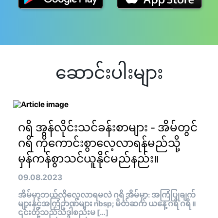
ဆောင်းပါးများ
ဂရိ အွန်လိုင်းသင်ခန်းစာများ - အိမ်တွင်
ဂရိ ကိုကောင်းစွာလေ့လာရန်မည်သို့
မှန်ကန်စွာသင်ယူနိုင်မည်နည်း။
09.08.2023
အိမ်မှာဘယ်လိုလေ့လာရမလဲ ဂရိ အိမ်မှာ: အကြံပြုချက်
များနှင့်အကြံဥာဏ်များ nbsp; မိတ်ဆက် ယနေ့ ဂရိ ဂရိ ။
၎င်းတို့သည်သဒ္ဒါစည်းမ […]