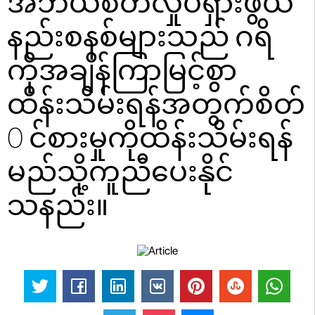
အဘယ်စိတ်လှုပ်ရှားဖွယ်
နည်းစနစ်များသည် ဂရိ
ကိုအချိန်ကြာမြင့်စွာ
ထိန်းသိမ်းရန်အတွက်စိတ်
0 င်စားမှုကိုထိန်းသိမ်းရန်
မည်သို့ကူညီပေးနိုင်
သနည်း။