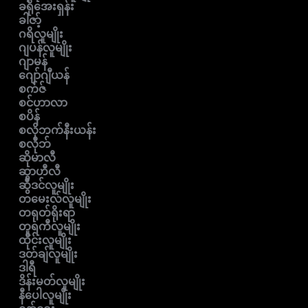
ခရိုအေးရှန်း
ခါဇာ့်
ဂရိလူမျိုး
ဂျပန်လူမျိုး
ဂျာမန်
ဂျော်ဂျီယန်
စက်ဇ်
စင်ဟာလာ
စပိန်
စလိုဘက်နီးယန်း
စလိုဘ်
ဆိုမာလီ
ဆွာဟီလီ
ဆွီဒင်လူမျိုး
တမေးလ်လူမျိုး
တရုတ်ရိုးရာ
တူရကီလူမျိုး
ထိုင်းလူမျိုး
ဒတ်ချ်လူမျိုး
ဒါရီ
ဒိန်းမတ်လူမျိုး
နီပေါလူမျိုး