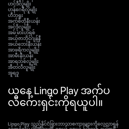
ဟင်ဒီလူမျိုး
ဟန်ဂေရီလူမျိုး
ဟီဘရူး
အက်စ်တိုနီးယန်း
အင်ဒိုလူမျိုး
အမ် မားဟရစ်
အယ်ဇာဘိုင်ဂျန်နီ
အယ်ဘေးနီးယန်း
အာဖရိကလူမျိူး
အာမီးနီးယန်း
အာရဘစ်လူမျိုး
အီတလီလူမျိုး
အူရဒူ
ယနေ့ Lingo Play အက်ပ
လီကေးရှင်းကိုရယူပါ။
Lingo Play သည်နိုင်ငံခြားဘာသာစကားများကိုလေ့လာရန်