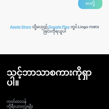
Apple Store
သို့မဟုတ်
Google Play
တွင် Lingo ကစား
ခြင်းကိုရယူပါ
သင့်ဘာသာစကားကိုရှာ
ပါ။
ကတ်တလန်
ကိုရီးယားလူမျိုး