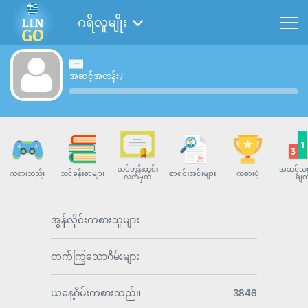
ဂရိလူမျိုး
အဆင့်အတန်း
/
သင်တန်းဆင်း
အဆင့်သတ
ကစားသည်။
သင်ခန်းစာများ
စာရင်းအင်းများ
ကစားပွဲ
လက်မှတ်
ချက
အွန်လိုင်းကစားသူများ
တက်ကြွသောဂိမ်းများ
ယနေ့ဂိမ်းကစားသည်။
3846