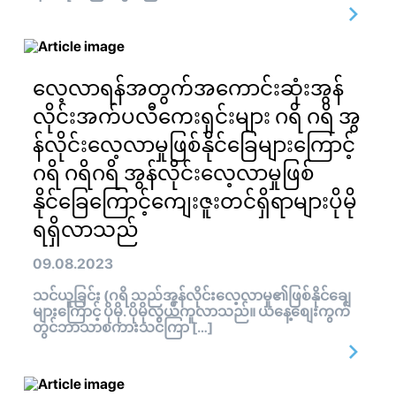
လေ့လာရန်အတွက်အကောင်းဆုံးအွန်
လိုင်းအက်ပလီကေးရှင်းများ ဂရိ ဂရိ အွ
န်လိုင်းလေ့လာမှုဖြစ်နိုင်ခြေများကြောင့်
ဂရိ ဂရိဂရိ အွန်လိုင်းလေ့လာမှုဖြစ်
နိုင်ခြေကြောင့်ကျေးဇူးတင်ရှိရာများပိုမို
ရရှိလာသည်
09.08.2023
သင်ယူခြင်း (ဂရိ သည်အွန်လိုင်းလေ့လာမှု၏ဖြစ်နိုင်ချေ
များကြောင့် ပိုမို. ပိုမိုလွယ်ကူလာသည်။ ယနေ့စျေးကွက်
တွင်ဘာသာစကားသင်ကြာ […]