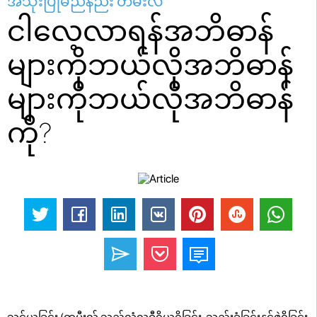
အသုံးပြုမည်နည်း တမီးလ်
ငါလေ့လာရန်အဘိဓာန်
များကိုဘယ်လိုအဘိဓာန်
များကိုဘယ်လိုအဘိဓာန်
ကို?
သင်ယူခြင်း (တမီးလ် သည်လုံ့လဝီရိယရှိခြင်း, သည်းခံခြင်းနှင့်ဇွဲရှိခြင်း