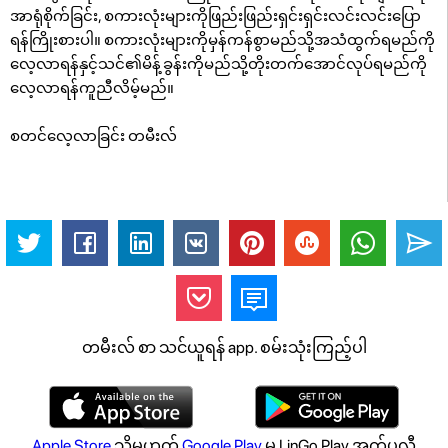
အာရုံစိုက်ခြင်း, စကားလုံးများကိုဖြည်းဖြည်းရှင်းရှင်းလင်းလင်းပြော
ရန်ကြိုးစားပါ။ စကားလုံးများကိုမှန်ကန်စွာမည်သို့အသံထွက်ရမည်ကို
လေ့လာရန်နှင့်သင်၏မိန့်ခွန်းကိုမည်သို့တိုးတက်အောင်လုပ်ရမည်ကို
လေ့လာရန်ကူညီလိမ့်မည်။
စတင်လေ့လာခြင်း တမီးလ်
တမီးလ် စာ သင်ယူရန် app. စမ်းသုံးကြည့်ပါ
Apple Store
သို့မဟုတ်
Google Play
မှ LinGo Play အက်ပလီ