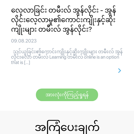
လေ့လာခြင်း တမီးလ် အွန်လိုင်း - အွန်
လိုင်းလေ့လာမှု၏ကောင်းကျိုးနှင့်ဆိုး
ကျိုးများ တမီးလ် အွန်လိုင်း?
09.08.2023
သင်ယူခြင်း၏ကောင်းကျိုးနှင့်ဆိုးကျိုးများ တမီးလ် အွန်
လိုင်းလော တမီးလ် Learning တမီးလ် online is an option
that is […]
အားလုံးကိုကြည့်ရှုရန်
အကြံပေးချက်