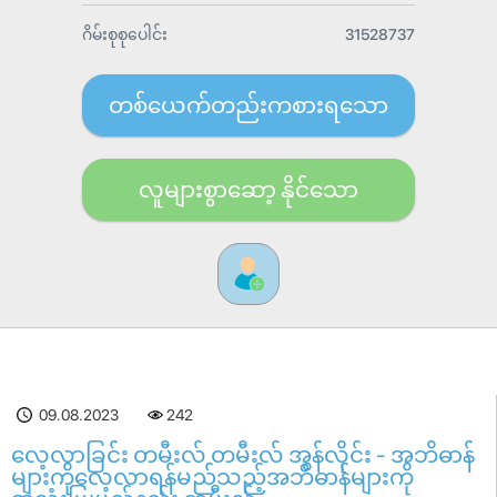
ဂိမ်းစုစုပေါင်း
31528737
တစ်ယေက်တည်းကစားရသော
လူများစွာဆော့ နိုင်သော
09.08.2023
242
လေ့လာခြင်း တမီးလ် တမီးလ် အွန်လိုင်း - အဘိဓာန်
များကိုလေ့လာရန်မည်သည့်အဘိဓာန်များကို