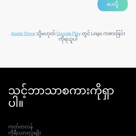
Apple Store
သို့မဟုတ်
Google Play
တွင် Lingo ကစားခြင်း
ကိုရယူပါ
သင့်ဘာသာစကားကိုရှာ
ပါ။
ကတ်တလန်
ကိုရီးယားလူမျိုး