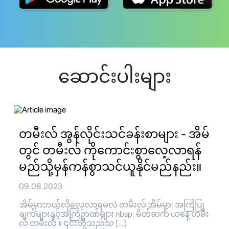
ဆောင်းပါးများ
တမီးလ် အွန်လိုင်းသင်ခန်းစာများ - အိမ်
တွင် တမီးလ် ကိုကောင်းစွာလေ့လာရန်
မည်သို့မှန်ကန်စွာသင်ယူနိုင်မည်နည်း။
09.08.2023
အိမ်မှာဘယ်လိုလေ့လာရမလဲ တမီးလ် အိမ်မှာ: အကြံပြု
ချက်များနှင့်အကြံဥာဏ်များ nbsp; မိတ်ဆက် ယနေ့ တမီး
လ် တမီးလ် ။ ၎င်းတို့သည်သ […]