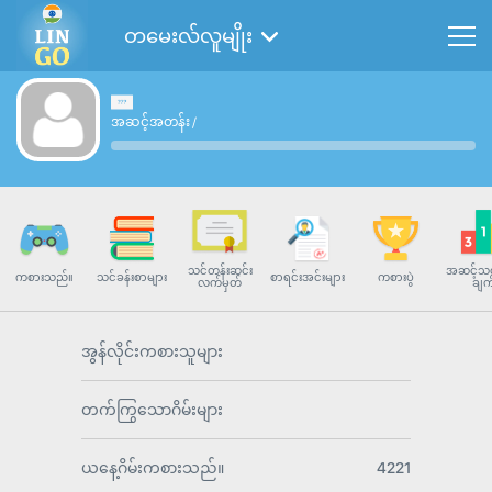
တမေးလ်လူမျိုး
အဆင့်အတန်း
/
သင်တန်းဆင်း
အဆင့်သတ
ကစားသည်။
သင်ခန်းစာများ
စာရင်းအင်းများ
ကစားပွဲ
လက်မှတ်
ချက
အွန်လိုင်းကစားသူများ
တက်ကြွသောဂိမ်းများ
ယနေ့ဂိမ်းကစားသည်။
4221