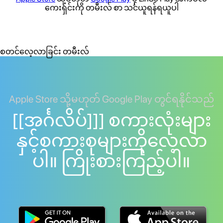
ကေးရှင်းကို တမီးလ် စာ သင်ယူရန်ရယူပါ
စတင်လေ့လာခြင်း တမီးလ်
Apple Store သို့မဟုတ် Google Play တွင်ရနိုင်သည်
[[အင်္ဂလိပ်]]] စကားလုံးများ
နှင့်စကားစုများကိုလေ့လာ
ပါ။ ကြိုးစားကြည့်ပါ။