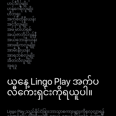
ဟင်ဒီလူမျိုး
ဟန်ဂေရီလူမျိုး
ဟီဘရူး
အက်စ်တိုနီးယန်း
အင်ဒိုလူမျိုး
အမ် မားဟရစ်
အယ်ဇာဘိုင်ဂျန်နီ
အယ်ဘေးနီးယန်း
အာဖရိကလူမျိူး
အာမီးနီးယန်း
အာရဘစ်လူမျိုး
အီတလီလူမျိုး
အူရဒူ
ယနေ့ Lingo Play အက်ပ
လီကေးရှင်းကိုရယူပါ။
Lingo Play သည်နိုင်ငံခြားဘာသာစကားများကိုလေ့လာရန်