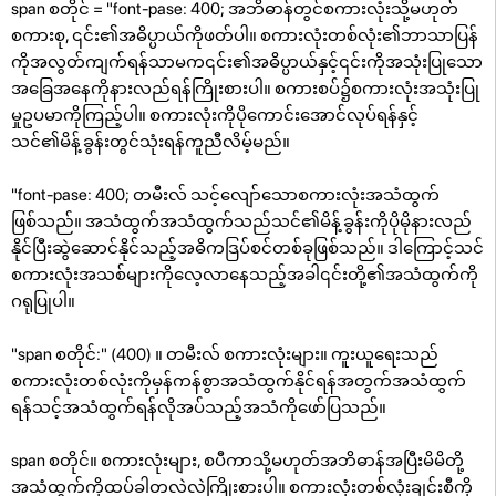
span စတိုင် = "font-pase: 400; အဘိဓာန်တွင်စကားလုံးသို့မဟုတ်
စကားစု, ၎င်း၏အဓိပ္ပာယ်ကိုဖတ်ပါ။ စကားလုံးတစ်လုံး၏ဘာသာပြန်
ကိုအလွတ်ကျက်ရန်သာမက၎င်း၏အဓိပ္ပာယ်နှင့်၎င်းကိုအသုံးပြုသော
အခြေအနေကိုနားလည်ရန်ကြိုးစားပါ။ စကားစပ်၌စကားလုံးအသုံးပြု
မှုဥပမာကိုကြည့်ပါ။ စကားလုံးကိုပိုကောင်းအောင်လုပ်ရန်နှင့်
သင်၏မိန့်ခွန်းတွင်သုံးရန်ကူညီလိမ့်မည်။
"font-pase: 400; တမီးလ် သင့်လျော်သောစကားလုံးအသံထွက်
ဖြစ်သည်။ အသံထွက်အသံထွက်သည်သင်၏မိန့်ခွန်းကိုပိုမိုနားလည်
နိုင်ပြီးဆွဲဆောင်နိုင်သည့်အဓိကဒြပ်စင်တစ်ခုဖြစ်သည်။ ဒါကြောင့်သင်
စကားလုံးအသစ်များကိုလေ့လာနေသည့်အခါ၎င်းတို့၏အသံထွက်ကို
ဂရုပြုပါ။
"span စတိုင်:" (400) ။ တမီးလ် စကားလုံးများ။ ကူးယူရေးသည်
စကားလုံးတစ်လုံးကိုမှန်ကန်စွာအသံထွက်နိုင်ရန်အတွက်အသံထွက်
ရန်သင့်အသံထွက်ရန်လိုအပ်သည့်အသံကိုဖော်ပြသည်။
span စတိုင်။ စကားလုံးများ, စပီကာသို့မဟုတ်အဘိဓာန်အပြီးမိမိတို့
အသံထွက်ကိုထပ်ခါတလဲလဲကြိုးစားပါ။ စကားလုံးတစ်လုံးချင်းစီကို