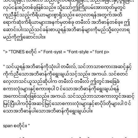
လုပ်ငန်းစဉ်တစ်ခုဖြစ်သည်။ သို့သော်ဤကြိုးပမ်းအားထုတ်မှုတွင်
ကူညီနိုင်သည့်ကိရိယာများစွာရှိသည်။ လေ့လာရန်အတွက်အထိ
ရောက်ဆုံးကိရိယာများအနက်မှတစ်ခု တမီးလ် အဘိဓာန်တစ်ခု။ ဤ
ဆောင်းပါးသည်သင်ခန်းစာယူရန်အဘိဓာန်များကိုမည်သို့လေ့လာရ
မည်ကိုဤဆောင်းပါး။
"> "TONES စတိုင် =" Font-syst = "Font-style =" font p>
" သင်ယူရန်အဘိဓာန်ကိုသုံးပါ တမီးလ်, သင်ဘာသာစကားအဆင့်နှင့်
ကိုက်ညီသောအဘိဓာန်ကိုရွေးချယ်သင့်သည်။ အကယ်. သင်စတင်
လေ့လာသင်ယူသည်ဆိုပါက တမီးလ် တမီးလ် ဤတွင်အခြေခံ
စကားလုံးများနှင့်စကားစုပါ 0 င်သောအဘိဓာန်ကိုရွေးချယ်ရန်
အကောင်းဆုံးဖြစ်သည်။ အကယ်. သင်သည်ဘာသာစကားတွင်အဆင့်
မြင့်ပြီးပါကပိုမိုအဆင့်မြင့်သောစကားလုံးများနှင့်စာပိုဒ်တိုများပါ 0 င်
သောအဘိဓာန်ပါသောအဘိဓာန်ကိုရွေးချယ်ပါ။
span စတိုင်။ "