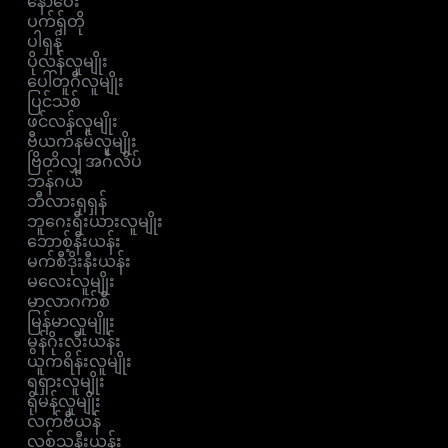
နော်ဝေး
ပက်ရှ်တို
ပါရှန်
ပိုလန်လူမျိုး
ပေါ်တူဂီလူမျိုး
ပြင်သစ်
ဖင်လန်လူမျိုး
ဗီယက်နမ်လူမျိုး
ဗြိတိလျှ အင်္ဂလိပ်
ဘန်ဂယ်
ဘီလားရုရှန်
ဘူဂေးရီးယားလူမျိုး
ဘောစ့်နီးယန်း
မက်စီဒိုးနီးယန်း
မလေးလူမျိုး
မာလာဂက်စီ
မြန်မာလူမျိူး
မွန်ဂိုးလီးယန်း
ယူကရိန်းလူမျိုး
ရရှားလူမျိုး
ရိုမန်လူမျိုး
လက်ဗီယန်
လစ်သူနီးယန်း