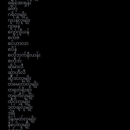
ခရိုအေးရှန်း
ခါဇာ့်
ဂရိလူမျိုး
ဂျပန်လူမျိုး
ဂျာမန်
ဂျော်ဂျီယန်
စက်ဇ်
စင်ဟာလာ
စပိန်
စလိုဘက်နီးယန်း
စလိုဘ်
ဆိုမာလီ
ဆွာဟီလီ
ဆွီဒင်လူမျိုး
တမေးလ်လူမျိုး
တရုတ်ရိုးရာ
တူရကီလူမျိုး
ထိုင်းလူမျိုး
ဒတ်ချ်လူမျိုး
ဒါရီ
ဒိန်းမတ်လူမျိုး
နီပေါလူမျိုး