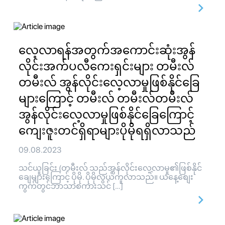
လေ့လာရန်အတွက်အကောင်းဆုံးအွန်
လိုင်းအက်ပလီကေးရှင်းများ တမီးလ်
တမီးလ် အွန်လိုင်းလေ့လာမှုဖြစ်နိုင်ခြေ
များကြောင့် တမီးလ် တမီးလ်တမီးလ်
အွန်လိုင်းလေ့လာမှုဖြစ်နိုင်ခြေကြောင့်
ကျေးဇူးတင်ရှိရာများပိုမိုရရှိလာသည်
09.08.2023
သင်ယူခြင်း (တမီးလ် သည်အွန်လိုင်းလေ့လာမှု၏ဖြစ်နိုင်
ချေများကြောင့် ပိုမို. ပိုမိုလွယ်ကူလာသည်။ ယနေ့စျေး
ကွက်တွင်ဘာသာစကားသင် […]